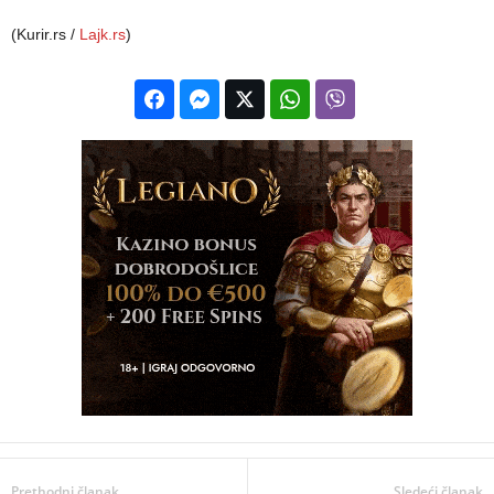
(Kurir.rs /
Lajk.rs
)
Prethodni članak
Sledeći članak