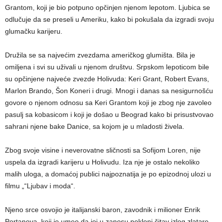
Grantom, koji je bio potpuno opčinjen njenom lepotom. Ljubica se
odlučuje da se preseli u Ameriku, kako bi pokušala da izgradi svoju
glumačku karijeru.
Družila se sa najvećim zvezdama američkog glumišta. Bila je
omiljena i svi su uživali u njenom društvu. Srpskom lepoticom bile
su opčinjene najveće zvezde Holivuda: Keri Grant, Robert Evans,
Marlon Brando, Šon Koneri i drugi. Mnogi i danas sa nesigurnošću
govore o njenom odnosu sa Keri Grantom koji je zbog nje zavoleo
pasulj sa kobasicom i koji je došao u Beograd kako bi prisustvovao
sahrani njene bake Danice, sa kojom je u mladosti živela.
Zbog svoje visine i neverovatne sličnosti sa Sofijom Loren, nije
uspela da izgradi karijeru u Holivudu. Iza nje je ostalo nekoliko
malih uloga, a domaćoj publici najpoznatija je po epizodnoj ulozi u
filmu „“Ljubav i moda“.
Njeno srce osvojio je italijanski baron, zavodnik i milioner Enrik
Portanova, koji je umeo da joj u zanosu pokloni čitav izlog zlatare.