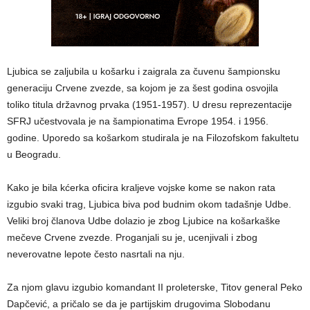
Ljubica se zaljubila u košarku i zaigrala za čuvenu šampionsku
generaciju Crvene zvezde, sa kojom je za šest godina osvojila
toliko titula državnog prvaka (1951-1957). U dresu reprezentacije
SFRJ učestvovala je na šampionatima Evrope 1954. i 1956.
godine. Uporedo sa košarkom studirala je na Filozofskom fakultetu
u Beogradu.
Kako je bila kćerka oficira kraljeve vojske kome se nakon rata
izgubio svaki trag, Ljubica biva pod budnim okom tadašnje Udbe.
Veliki broj članova Udbe dolazio je zbog Ljubice na košarkaške
mečeve Crvene zvezde. Proganjali su je, ucenjivali i zbog
neverovatne lepote često nasrtali na nju.
Za njom glavu izgubio komandant II proleterske, Titov general Peko
Dapčević, a pričalo se da je partijskim drugovima Slobodanu