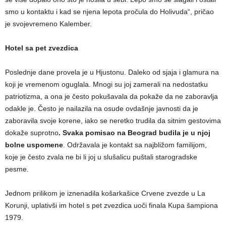
smo u kontaktu i kad se njena lepota pročula do Holivuda“, pričao
je svojevremeno Kalember.
Hotel sa pet zvezdica
Poslednje dane provela je u Hjustonu. Daleko od sjaja i glamura na
koji je vremenom oguglala. Mnogi su joj zamerali na nedostatku
patriotizma, a ona je često pokušavala da pokaže da ne zaboravlja
odakle je. Često je nailazila na osude ovdašnje javnosti da je
zaboravila svoje korene, iako se neretko trudila da sitnim gestovima
dokaže suprotno
. Svaka pomisao na Beograd budila je u njoj
bolne uspomene
. Održavala je kontakt sa najbližom familijom,
koje je često zvala ne bi li joj u slušalicu puštali starogradske
pesme.
Jednom prilikom je iznenadila košarkašice Crvene zvezde u La
Korunji, uplativši im hotel s pet zvezdica uoči finala Kupa šampiona
1979.