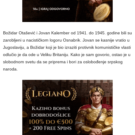
Božidar Otašević i Jovan Kalember od 1941. do 1945. godine bili su
zarobljeni u nacističkom logoru Osnabrik. Jovan se kasnije vratio u
Jugoslaviju, a Božidar koji je bio izraziti protivnik komunističke vlasti
odlučio je da ode u Veliku Britaniju. Kako je sam govorio, ostao je u
slobodnom svetu da se priprema i bori za oslobođenje srpskog
naroda.