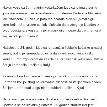
Nakon veze sa šarmantnim košarkašem Ljubica je imala burnu
ljubavnu romansu sa legendarnim fudbalerom Partizana Milošem
Milutinovićem. Ljubica je potpuno očarala čuvenu „plavu čigru“
crno-belih. U to vreme se čak i šuškalo da je zbog nje izbačen iz
svog podstanarskog stana jer vlasnik nije mogao da trpi „nemoral
koji se odvijao u njemu“.
Nažalost, u 24. godini Ljubica je rastužila ljubitelje košarke u našoj
zemlji, pošto je iznenada odlučila da završi svoju košarkašku
karijeru. Pod izgovorom da želi da nauči italijanski jezik napustila je
Srbiju i pronašla utočište u Italiji.
Kasnije u Londonu sreće čuvenog američkog producenta Karla
Formana koji joj zbog neverovatne sličnosti sa italijanskom divom
Sofijom Loren nudi ulogu njene dublerke u filmu „Ključ“.
Na taj način je ušla u visoke filmske krugove i svetski džet set i
upoznala se sa slavnim glumcem, 30 godina starijim Kerijem