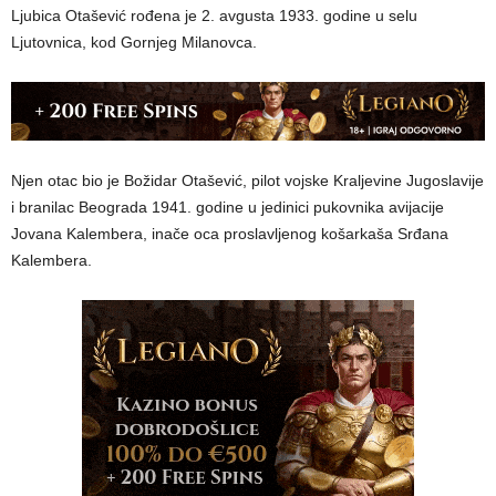
Ljubica Otašević rođena je 2. avgusta 1933. godine u selu
Ljutovnica, kod Gornjeg Milanovca.
Njen otac bio je Božidar Otašević, pilot vojske Kraljevine Jugoslavije
i branilac Beograda 1941. godine u jedinici pukovnika avijacije
Jovana Kalembera, inače oca proslavljenog košarkaša Srđana
Kalembera.