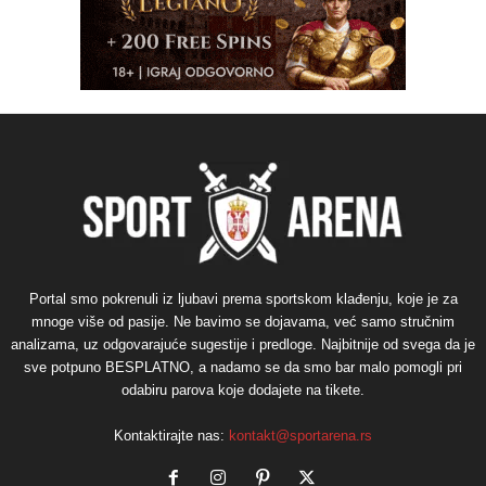
Portal smo pokrenuli iz ljubavi prema sportskom klađenju, koje je za
mnoge više od pasije. Ne bavimo se dojavama, već samo stručnim
analizama, uz odgovarajuće sugestije i predloge. Najbitnije od svega da je
sve potpuno BESPLATNO, a nadamo se da smo bar malo pomogli pri
odabiru parova koje dodajete na tikete.
Kontaktirajte nas:
kontakt@sportarena.rs