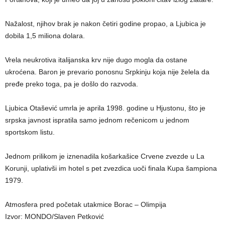
Nažalost, njihov brak je nakon četiri godine propao, a Ljubica je
dobila 1,5 miliona dolara.
Vrela neukrotiva italijanska krv nije dugo mogla da ostane
ukroćena. Baron je prevario ponosnu Srpkinju koja nije želela da
pređe preko toga, pa je došlo do razvoda.
Ljubica Otašević umrla je aprila 1998. godine u Hjustonu, što je
srpska javnost ispratila samo jednom rečenicom u jednom
sportskom listu.
Jednom prilikom je iznenadila košarkašice Crvene zvezde u La
Korunji, uplativši im hotel s pet zvezdica uoči finala Kupa šampiona
1979.
Atmosfera pred početak utakmice Borac – Olimpija
Izvor: MONDO/Slaven Petković