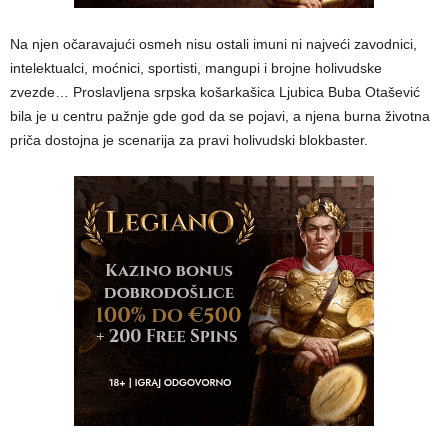
Na njen očaravajući osmeh nisu ostali imuni ni najveći zavodnici,
intelektualci, moćnici, sportisti, mangupi i brojne holivudske
zvezde… Proslavljena srpska košarkašica Ljubica Buba Otašević
bila je u centru pažnje gde god da se pojavi, a njena burna životna
priča dostojna je scenarija za pravi holivudski blokbaster.