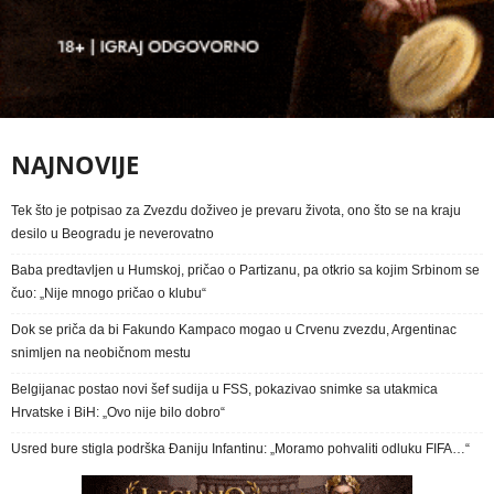
NAJNOVIJE
Tek što je potpisao za Zvezdu doživeo je prevaru života, ono što se na kraju
desilo u Beogradu je neverovatno
Baba predtavljen u Humskoj, pričao o Partizanu, pa otkrio sa kojim Srbinom se
čuo: „Nije mnogo pričao o klubu“
Dok se priča da bi Fakundo Kampaco mogao u Crvenu zvezdu, Argentinac
snimljen na neobičnom mestu
Belgijanac postao novi šef sudija u FSS, pokazivao snimke sa utakmica
Hrvatske i BiH: „Ovo nije bilo dobro“
Usred bure stigla podrška Đaniju Infantinu: „Moramo pohvaliti odluku FIFA…“