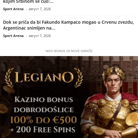
kojim Srbinom se čuo:...
Sport Arena
-
август 7, 2026
Dok se priča da bi Fakundo Kampaco mogao u Crvenu zvezdu,
Argentinac snimljen na...
Sport Arena
-
август 7, 2026
NOVI BONUS ZA NOVE IGRAČE