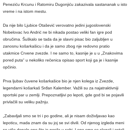
Peneziću Krcunu i Ratomiru Dugonjiću zakazivala sastananak u isto
vreme i na istom mestu.
Da nije bilo Ljubice Otašević verovatno jedini jugoslovenski
Nobelovac Ivo Andrić ne bi nikada postao veliki fan igre pod
obručima. Šuškalo se tada da je slavni pisac bio zaljubljen u
zanosnu košarkašicu i da je samo zbog nje redovno pratio
utakmice Crvene zvezde. I ne samo to, kasnije je u u „Znakovima
pored puta“ u nekoliko rečenica opisao sport koji ga je i kasnije
opčinio.
Prva ljubav čuvene košarkašice bio je njen kolega iz Zvezde,
legendarni košarkaš Srđan Kalember. Važili su za najatraktivniji
sportski par u zemlji. Prepoznatljivi po lepoti, gde god bi se pojavili
privlačili su veliku pažnju.
„Zabavljali smo se tri i po godine, ali je nisam doživljavao kao
lepoticu, mada znam da su joj se svi divili. Od njenog izgleda meni
se više dopalo ono što je nosila u sebi. Lepo smo se slagali i ostali