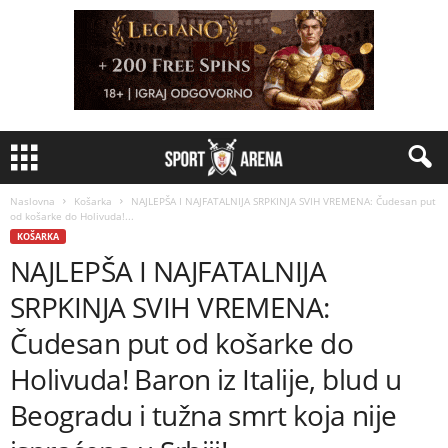
Naslovna
Košarka
NAJLEPŠA I NAJFATALNIJA SRPKINJA SVIH VREMENA: Čudesan put
od košarke do Holivuda!...
KOŠARKA
NAJLEPŠA I NAJFATALNIJA
SRPKINJA SVIH VREMENA:
Čudesan put od košarke do
Holivuda! Baron iz Italije, blud u
Beogradu i tužna smrt koja nije