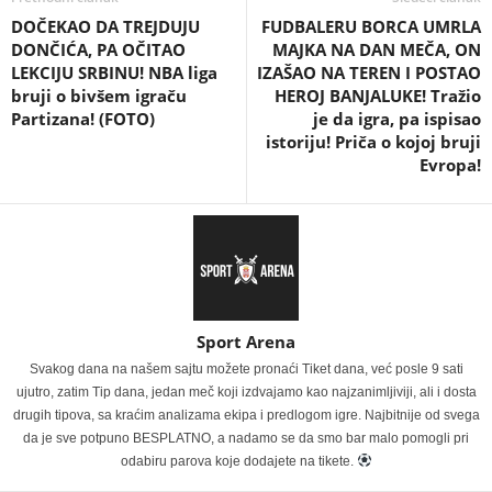
DOČEKAO DA TREJDUJU
FUDBALERU BORCA UMRLA
DONČIĆA, PA OČITAO
MAJKA NA DAN MEČA, ON
LEKCIJU SRBINU! NBA liga
IZAŠAO NA TEREN I POSTAO
bruji o bivšem igraču
HEROJ BANJALUKE! Tražio
Partizana! (FOTO)
je da igra, pa ispisao
istoriju! Priča o kojoj bruji
Evropa!
Sport Arena
Svakog dana na našem sajtu možete pronaći Tiket dana, već posle 9 sati
ujutro, zatim Tip dana, jedan meč koji izdvajamo kao najzanimljiviji, ali i dosta
drugih tipova, sa kraćim analizama ekipa i predlogom igre. Najbitnije od svega
da je sve potpuno BESPLATNO, a nadamo se da smo bar malo pomogli pri
odabiru parova koje dodajete na tikete.