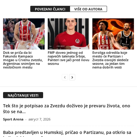
POVEZANI ČLANCI
VIŠE OD AUTORA
Dok se priča da bi
FMP doveo jednog od
Evroliga odredila koje
Fakundo Kampaco
najvećih talenata Srbije,
mesto će Partizan i
mogao u Crvenu zvezdu,
Panteri sve jači pred novu
Zvezda osvojiti sledeće
Argentinac snimljen na
sezonu
sezone, za jedan tim
neobičnom mestu
nema dobrih vesti
NAJČITANIJE VESTI
Tek što je potpisao za Zvezdu doživeo je prevaru života, ono
što se na...
Sport Arena
-
август 7, 2026
Baba predtavljen u Humskoj, pričao o Partizanu, pa otkrio sa