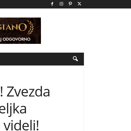
 Zvezda
eljka
videli!