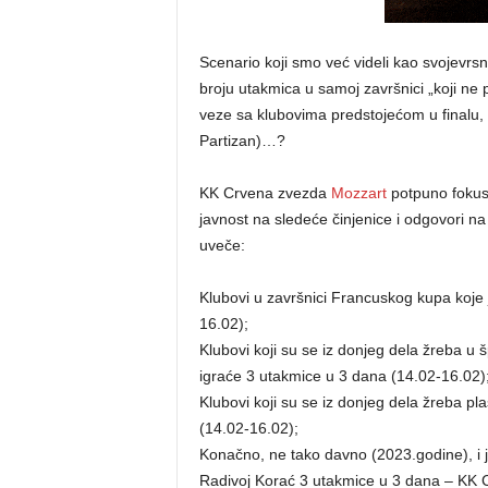
Scenario koji smo već videli kao svojevrsni
broju utakmica u samoj završnici „koji ne
veze sa klubovima predstojećom u finalu, 
Partizan)…?
KK Crvena zvezda
Mozzart
potpuno fokusi
javnost na sledeće činjenice i odgovori n
uveče:
Klubovi u završnici Francuskog kupa koje 
16.02);
Klubovi koji su se iz donjeg dela žreba u 
igraće 3 utakmice u 3 dana (14.02-16.02)
Klubovi koji su se iz donjeg dela žreba pl
(14.02-16.02);
Konačno, ne tako davno (2023.godine), i j
Radivoj Korać 3 utakmice u 3 dana – KK 