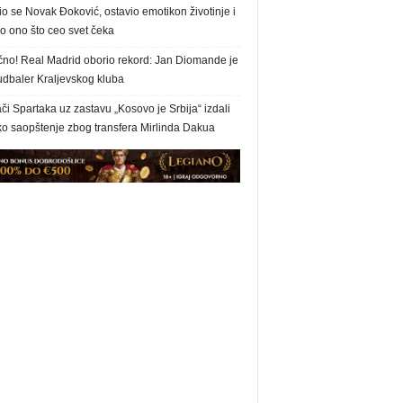
o se Novak Đoković, ostavio emotikon životinje i
o ono što ceo svet čeka
čno! Real Madrid oborio rekord: Jan Diomande je
udbaler Kraljevskog kluba
či Spartaka uz zastavu „Kosovo je Srbija“ izdali
ko saopštenje zbog transfera Mirlinda Dakua