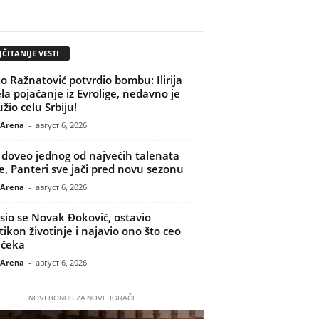
ČITANIJE VESTI
o Ražnatović potvrdio bombu: Ilirija
la pojačanje iz Evrolige, nedavno je
užio celu Srbiju!
 Arena
-
август 6, 2026
doveo jednog od najvećih talenata
je, Panteri sve jači pred novu sezonu
 Arena
-
август 6, 2026
sio se Novak Đoković, ostavio
ikon životinje i najavio ono što ceo
 čeka
 Arena
-
август 6, 2026
NOVI BONUS ZA NOVE IGRAČE