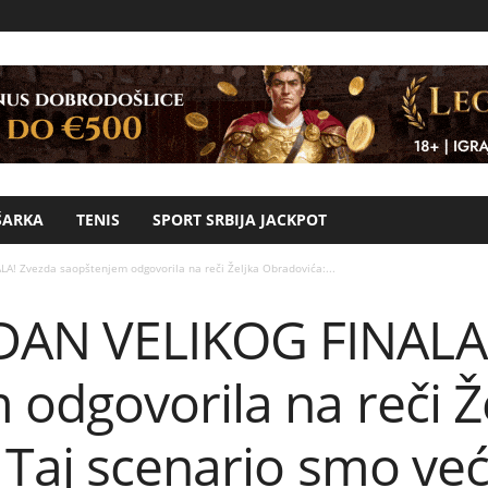
ŠARKA
TENIS
SPORT SRBIJA JACKPOT
 Zvezda saopštenjem odgovorila na reči Željka Obradovića:...
AN VELIKOG FINALA!
odgovorila na reči Ž
Taj scenario smo već 