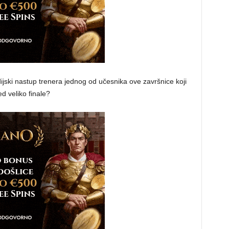
jski nastup trenera jednog od učesnika ove završnice koji
d veliko finale?