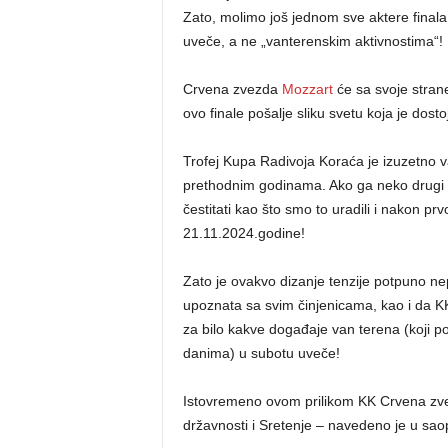
Zato, molimo još jednom sve aktere finala
uveče, a ne „vanterenskim aktivnostima“!
Crvena zvezda
Mozzart
će sa svoje strane
ovo finale pošalje sliku svetu koja je dost
Trofej Kupa Radivoja Koraća je izuzetno 
prethodnim godinama. Ako ga neko drugi z
čestitati kao što smo to uradili i nakon p
21.11.2024.godine!
Zato je ovakvo dizanje tenzije potpuno n
upoznata sa svim činjenicama, kao i da 
za bilo kakve događaje van terena (koji po
danima) u subotu uveče!
Istovremeno ovom prilikom KK Crvena z
državnosti i Sretenje – navedeno je u saop