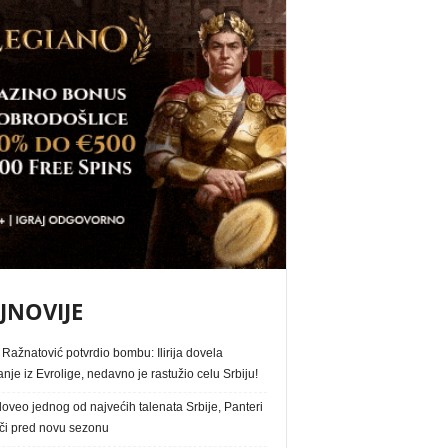
JNOVIJE
Ražnatović potvrdio bombu: Ilirija dovela
nje iz Evrolige, nedavno je rastužio celu Srbiju!
oveo jednog od najvećih talenata Srbije, Panteri
ači pred novu sezonu