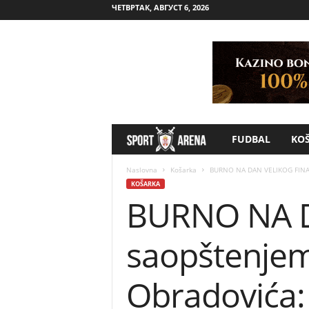
ЧЕТВРТАК, АВГУСТ 6, 2026
FUDBAL
KO
S
p
Naslovna
Košarka
BURNO NA DAN VELIKOG FINALA!
KOŠARKA
BURNO NA D
o
r
saopštenjem 
t
Obradovića: 
A