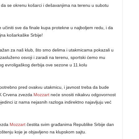
 da se okrenu košarci i dešavanjima na terenu u subotu
 učiniti sve da finale kupa protekne u najboljem redu, i da
ojna košarkaške Srbije!
važan za naš klub, što smo delima i utakmicama pokazali u
asluženo osvoji i zaradi na terenu, sportski ćemo mu
rvog evroligaškog derbija ove sezone u 11.kolu
epotrebno pred ovakvu utakmicu, i javnost treba da bude
KK Crvena zvezda
Mozzart
neće snositi nikakvu odgovornost
jedinci iz nama nejasnih razloga indirektno najavljuju već
vezda
Mozzart
čestita svim građanima Republike Srbije dan
štenju koje je objavljeno na klupskom sajtu.