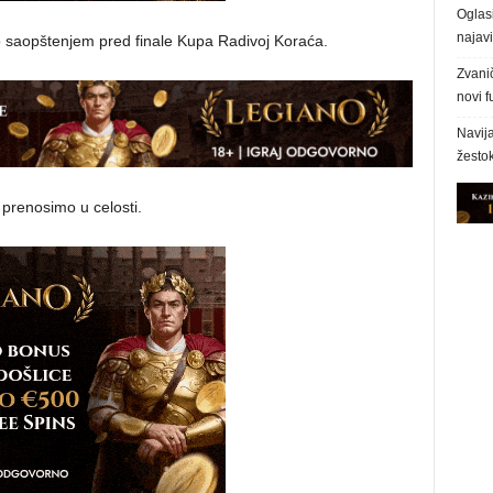
Oglasi
najavi
 saopštenjem pred finale Kupa Radivoj Koraća.
Zvani
novi f
Navija
žesto
renosimo u celosti.