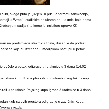
 alibi, ovoga puta je „uvijen“ u priču o formatu takmičenja,
 postoji u Evropi“, sudijskim odlukama na utakmici koja nema
žrebanjem sudija (na kome je insistirao upravo KK
ran na predstojeću utakmicu finala, dužan je da podseti
a neistine koje su izrečene u medijskom nastupu u petak
je počelo u petak, odigraće tri utakmice u 3 dana (14.02-
španskom kupu Kralja plasirali u polufinale ovog takmičenja,
;
asirali u polufinale Poljskog kupa igraće 3 utakmice u 3 dana
edan klub sa ovih prostora odigrao je u završnici Kupa
Crvena zvezda;