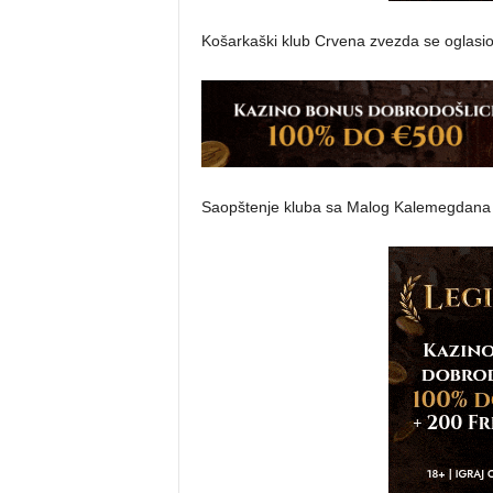
Košarkaški klub Crvena zvezda se oglasio
Saopštenje kluba sa Malog Kalemegdana p