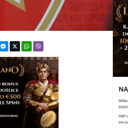
NA
Miško 
pojača
FMP d
sve j