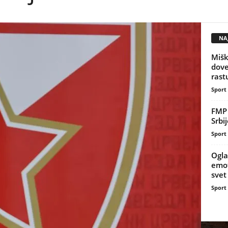
NAJ
Mišk
dove
rast
Sport
FMP 
Srbi
Sport
Ogla
emot
svet
Sport