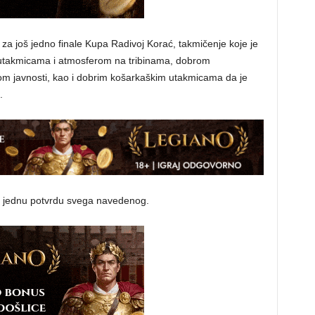
za još jedno finale Kupa Radivoj Korać, takmičenje koje je
utakmicama i atmosferom na tribinama, dobrom
som javnosti, kao i dobrim košarkaškim utakmicama da je
.
oš jednu potvrdu svega navedenog.