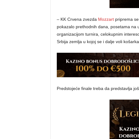
– KK Crvena zvezda
Mozzart
priprema se 
pokazalo prethodnih dana, posetama na 
organizacijom turnira, celokupnim intere
Srbija zemlja u kojoj se i dalje voli košarka
Predstojeće finale treba da predstavlja j