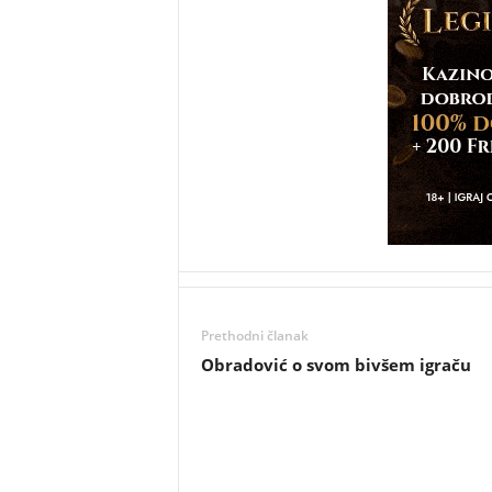
Prethodni članak
Obradović o svom bivšem igraču