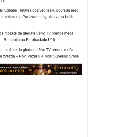
eva
ji fudbaler Hetafea doživeo tešku povredu pred
ne mečeve sa Partizanom, igrač crveno-belih
de možete da gledate uživo TV prenos meča
a – Rumunija na Eurobasketu U16
de možete da gledate uživo TV prenos meča
 zvezda – Novi Pazar u 4. kolu Superligi Srbije