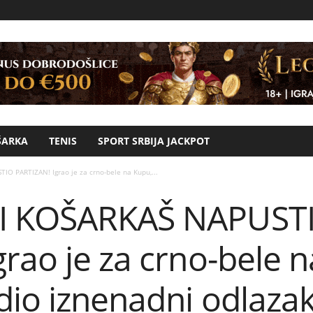
ŠARKA
TENIS
SPORT SRBIJA JACKPOT
O PARTIZAN! Igrao je za crno-bele na Kupu,...
I KOŠARKAŠ NAPUST
rao je za crno-bele n
dio iznenadni odlazak