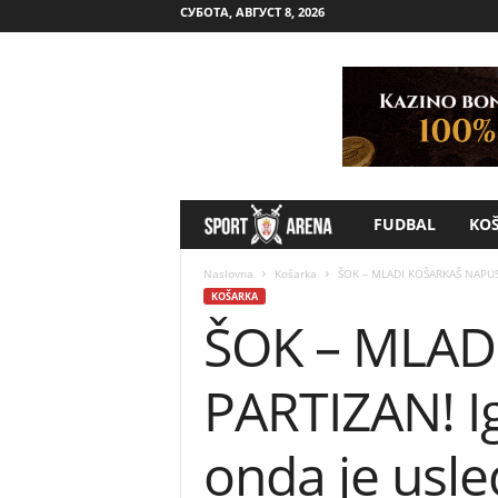
СУБОТА, АВГУСТ 8, 2026
FUDBAL
KO
S
p
Naslovna
Košarka
ŠOK – MLADI KOŠARKAŠ NAPUSTI
KOŠARKA
ŠOK – MLAD
o
r
PARTIZAN! Ig
t
onda je usle
A