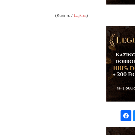
(Kurir.rs /
Lajk.rs
)