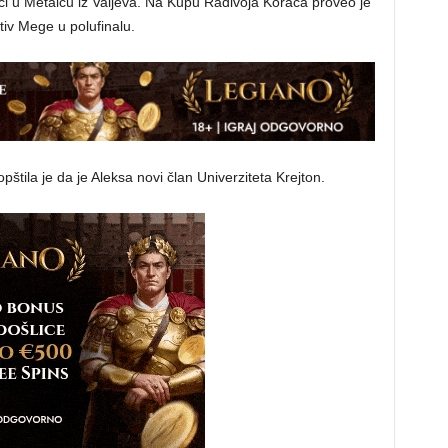
ci u Metalcu iz Valjeva. Na Kupu Radivoja Koraća proveo je
tiv Mege u polufinalu.
tila je da je Aleksa novi član Univerziteta Krejton.