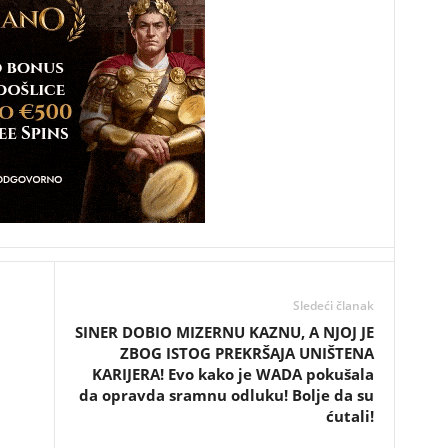
Sledeći članak
SINER DOBIO MIZERNU KAZNU, A NJOJ JE
ZBOG ISTOG PREKRŠAJA UNIŠTENA
KARIJERA! Evo kako je WADA pokušala
da opravda sramnu odluku! Bolje da su
ćutali!