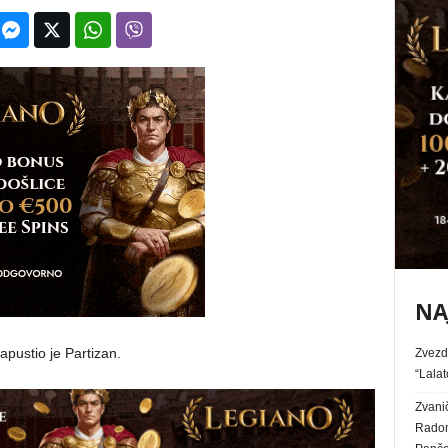
NA
apustio je Partizan.
Zvezd
“Lalat
Zvanič
Radom