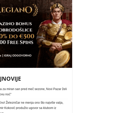
JNOVIJE
a za miran san pred meč sezone, Novi Pazar želi
ovu noć”
no! Železničar ne menja ono što najviše valja,
ir Koković produžio ugovor sa klubom iz