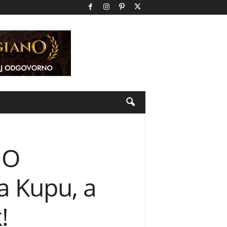
IO
a Kupu, a
!