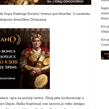
Panč
Najbol
sle Kupa Radivoja Koraća i krenuo put Amerike. U nastavku
izves
krivac
jedinjenim Američkim Državama.
Evo g
Srbij
Evo g
Crvena
tara i igra na poziciji centra. Zbog jake konkurencije u
on Dejvis, Balša Koprivica) ove sezone je retko dobijao