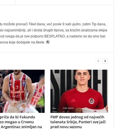
možete pronaći Tiket dana, već posle 9 sati ujutro, zatim Tip dana,
 najzanimljiviji, ali i dosta drugih tipova, sa kraćim analizama ekipa
ije od svega da je sve potpuno BESPLATNO, a nadamo se da smo bar
rova koje dodajete na tikete.
priča da bi Fakundo
FMP doveo jednog od najvećih
o mogao u Crvenu
talenata Srbije, Panteri sve jači
 Argentinac snimljen na
pred novu sezonu