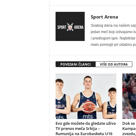
Sport Arena
Svakog dana na našem sajtu 
jedan meč koji izdvajamo kao
i predlogom igre. Najbitn
malo pomogli pri odabiru pa
POVEZANI ČLANCI
VIŠE OD AUTORA
Evo gde možete da gledate uživo
Dok se 
TV prenos meča Srbija –
Kampac
Rumunija na Eurobasketu U16
zvezdu,