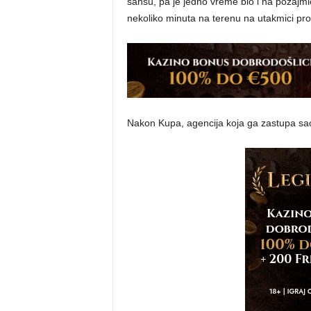
šansu, pa je jedno vreme bio i na pozajmi
nekoliko minuta na terenu na utakmici pro
Nakon Kupa, agencija koja ga zastupa saopš