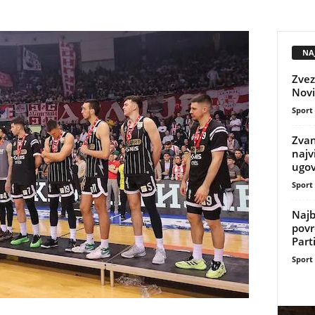
NAJ
Zvez
Novi
Sport
Zvan
najv
ugov
Sport
Najb
povr
Part
Sport