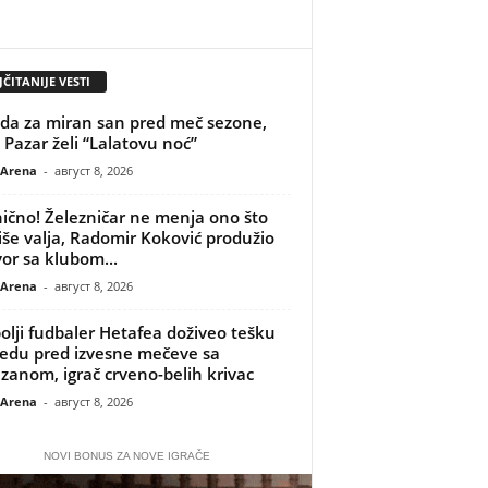
ČITANIJE VESTI
da za miran san pred meč sezone,
 Pazar želi “Lalatovu noć”
 Arena
-
август 8, 2026
ično! Železničar ne menja ono što
iše valja, Radomir Koković produžio
or sa klubom...
 Arena
-
август 8, 2026
olji fudbaler Hetafea doživeo tešku
edu pred izvesne mečeve sa
izanom, igrač crveno-belih krivac
 Arena
-
август 8, 2026
NOVI BONUS ZA NOVE IGRAČE