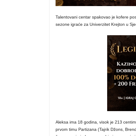
Talentovani centar spakovao je kofere po
sezone igraće za Univerzitet Krejton u S
Aleksa ima 18 godina, visok je 213 centime
prvom timu Partizana (Tajrik Džons, Brend