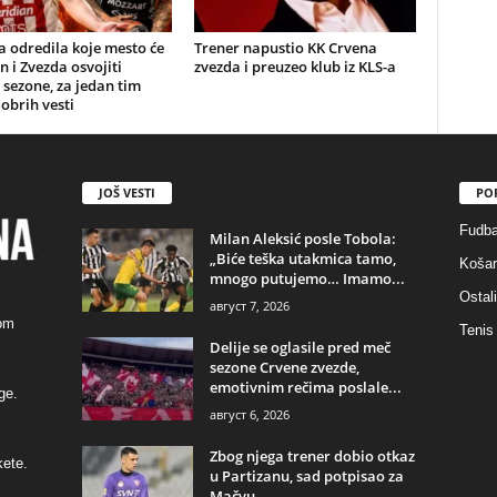
a odredila koje mesto će
Trener napustio KK Crvena
n i Zvezda osvojiti
zvezda i preuzeo klub iz KLS-a
 sezone, za jedan tim
obrih vesti
JOŠ VESTI
PO
Fudba
Milan Aleksić posle Tobola:
„Biće teška utakmica tamo,
Košar
mnogo putujemo… Imamo...
Ostali
август 7, 2026
kom
Tenis
Delije se oglasile pred meč
sezone Crvene zvezde,
emotivnim rečima poslale...
ge.
август 6, 2026
Zbog njega trener dobio otkaz
kete.
u Partizanu, sad potpisao za
Mačvu...