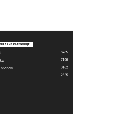
PULARNE KATEGORIJE
8785
l
7199
ka
3162
 sportovi
2825