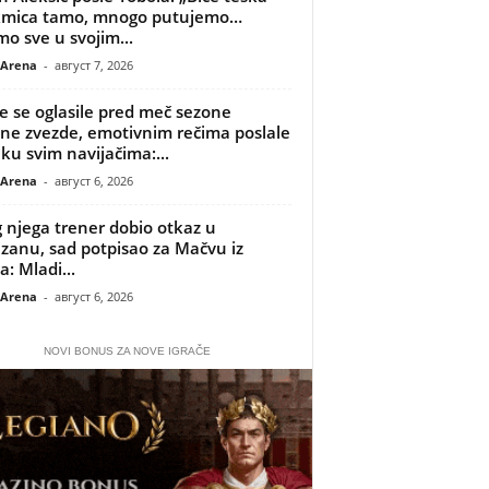
kmica tamo, mnogo putujemo…
o sve u svojim...
 Arena
-
август 7, 2026
je se oglasile pred meč sezone
ne zvezde, emotivnim rečima poslale
ku svim navijačima:...
 Arena
-
август 6, 2026
 njega trener dobio otkaz u
izanu, sad potpisao za Mačvu iz
a: Mladi...
 Arena
-
август 6, 2026
NOVI BONUS ZA NOVE IGRAČE