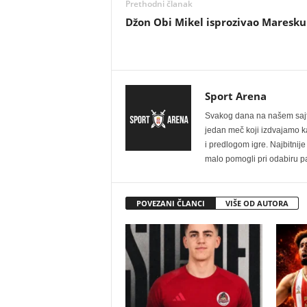
Prethodni članak
Džon Obi Mikel isprozivao Maresku
Sport Arena
Svakog dana na našem sajtu 
jedan meč koji izdvajamo kao
i predlogom igre. Najbitn
malo pomogli pri odabiru pa
POVEZANI ČLANCI
VIŠE OD AUTORA