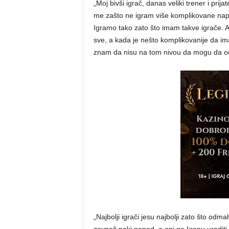
„Moj bivši igrač, danas veliki trener i prij
me zašto ne igram više komplikovane napad
Igramo tako zato što imam takve igrače. 
sve, a kada je nešto komplikovanije da ima
znam da nisu na tom nivou da mogu da odg
„Najbolji igrači jesu najbolji zato što odmah 