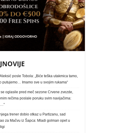
JNOVIJE
Aleksić posle Tobola: „Biće teška utakmica tamo,
 putujemo… Imamo sve u svojim rukama“
e se oglasile pred meč sezone Crvene zvezde,
vnim rečima poslale poruku svim navijačima:
a…“
jega trener dobio otkaz u Partizanu, sad
sao za Mačvu iz Šapca: Mladi golman opet u
igi