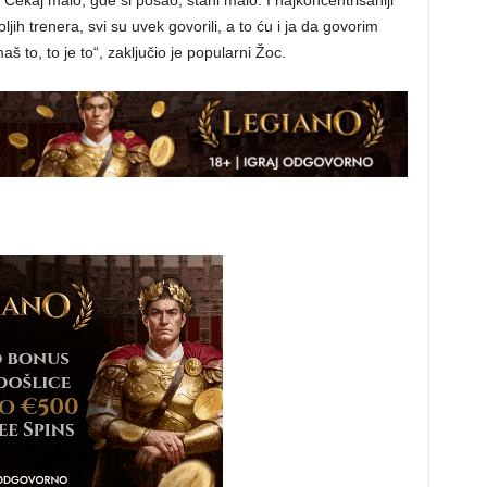
 Čekaj malo, gde si pošao, stani malo. I najkoncentrisaniji
ljih trenera, svi su uvek govorili, a to ću i ja da govorim
to, to je to“, zaključio je popularni Žoc.