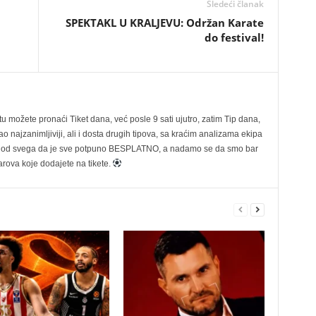
Sledeći članak
SPEKTAKL U KRALJEVU: Održan Karate
do festival!
možete pronaći Tiket dana, već posle 9 sati ujutro, zatim Tip dana,
 najzanimljiviji, ali i dosta drugih tipova, sa kraćim analizama ekipa
ije od svega da je sve potpuno BESPLATNO, a nadamo se da smo bar
rova koje dodajete na tikete.