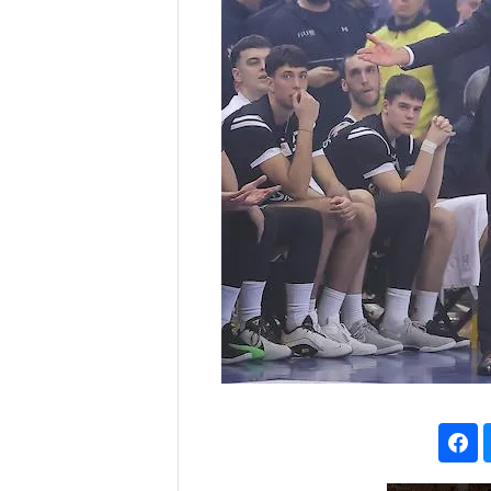
r
e
n
a