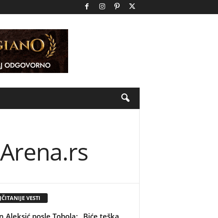
tArena.rs
ČITANIJE VESTI
n Aleksić posle Tobola: „Biće teška