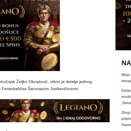
NA
Milan 
mnogo
tručnjak Željko Obradović, otkrio je detalje jednog
om Fenerbahčea Šarunasom Jasikevičiusom.
Delij
emoti
„Nek
Zbog n
potpi
Superl