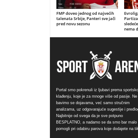
FMP doveo jednog od najvećih
Evrolig
talenata Srbije, Panteri sve jači
Partiza
pred novu sezonu
sledeće
nema d
Portal smo pokrenuli iz ljubavi prema sports
klađenju, koje je za mnoge više od pasije. Ne
bavimo se dojavama, već samo stručnim
analizama, uz odgovarajuće sugestije i predlo
Najbitnije od svega da je sve potpuno
BESPLATNO, a nadamo se da smo bar malo
pomogli pri odabiru parova koje dodajete na ti