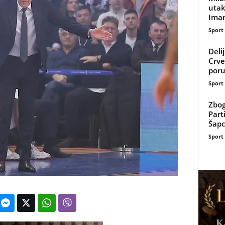
uta
Imam
Sport
Deli
Crve
poru
Sport
Zbog
Part
Šapc
Sport