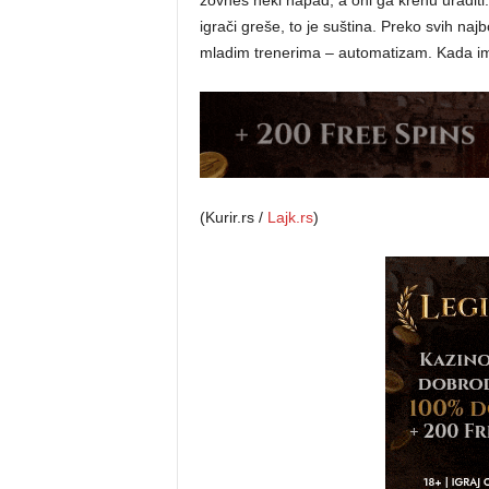
zovneš neki napad, a oni ga krenu uraditi.
igrači greše, to je suština. Preko svih najbo
mladim trenerima – automatizam. Kada imaš 
(Kurir.rs /
Lajk.rs
)