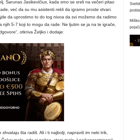
atelj, Šarunas Jasikevičius, kada smo se sreli na večeri pitao
Svetsk
e, već da su mu asistenti rekli da igramo proste stvari.
proble
Ajde da uprostimo to do tog nivoa da svi možemo da radimo
Miško 
 njih 5-7 koji to mogu da rade. Ne ljutim se ja na te igrače,
pojača
ovore“, otkriva Željko i dodaje:
shvataju šta radiš. Ali i ti najbolji, napraviš im neki trik,