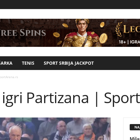
ŠARKA
TENIS
SPORT SRBIJA JACKPOT
portArena.rs
igri Partizana | Spor
NAJ
Mila