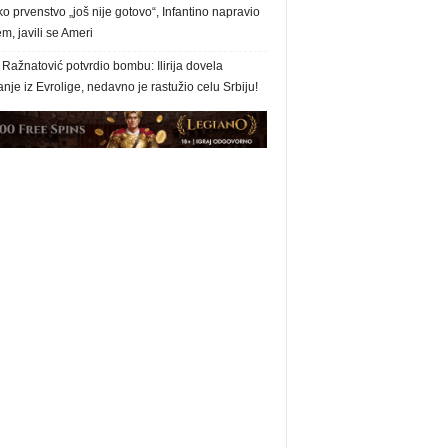
o prvenstvo „još nije gotovo“, Infantino napravio
m, javili se Ameri
Ražnatović potvrdio bombu: Ilirija dovela
nje iz Evrolige, nedavno je rastužio celu Srbiju!