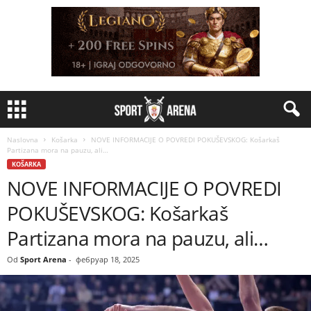
Naslovna
Košarka
NOVE INFORMACIJE O POVREDI POKUŠEVSKOG: Košarkaš
Partizana mora na pauzu, ali…
KOŠARKA
NOVE INFORMACIJE O POVREDI
POKUŠEVSKOG: Košarkaš
Partizana mora na pauzu, ali…
Od
Sport Arena
-
фебруар 18, 2025