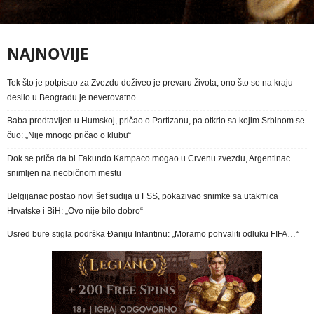
NAJNOVIJE
Tek što je potpisao za Zvezdu doživeo je prevaru života, ono što se na kraju
desilo u Beogradu je neverovatno
Baba predtavljen u Humskoj, pričao o Partizanu, pa otkrio sa kojim Srbinom se
čuo: „Nije mnogo pričao o klubu“
Dok se priča da bi Fakundo Kampaco mogao u Crvenu zvezdu, Argentinac
snimljen na neobičnom mestu
Belgijanac postao novi šef sudija u FSS, pokazivao snimke sa utakmica
Hrvatske i BiH: „Ovo nije bilo dobro“
Usred bure stigla podrška Đaniju Infantinu: „Moramo pohvaliti odluku FIFA…“