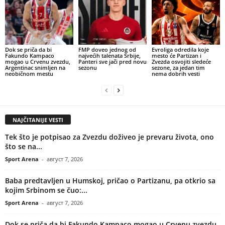
Dok se priča da bi
FMP doveo jednog od
Evroliga odredila koje
Fakundo Kampaco
najvećih talenata Srbije,
mesto će Partizan i
mogao u Crvenu zvezdu,
Panteri sve jači pred novu
Zvezda osvojiti sledeće
Argentinac snimljen na
sezonu
sezone, za jedan tim
neobičnom mestu
nema dobrih vesti
NAJČITANIJE VESTI
Tek što je potpisao za Zvezdu doživeo je prevaru života, ono
što se na...
Sport Arena
-
август 7, 2026
Baba predtavljen u Humskoj, pričao o Partizanu, pa otkrio sa
kojim Srbinom se čuo:...
Sport Arena
-
август 7, 2026
Dok se priča da bi Fakundo Kampaco mogao u Crvenu zvezdu,