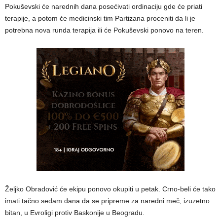
Pokuševski će narednih dana posećivati ordinaciju gde će priati
terapije, a potom će medicinski tim Partizana proceniti da li je
potrebna nova runda terapija ili će Pokuševski ponovo na teren.
Željko Obradović će ekipu ponovo okupiti u petak. Crno-beli će tako
imati tačno sedam dana da se pripreme za naredni meč, izuzetno
bitan, u Evroligi protiv Baskonije u Beogradu.