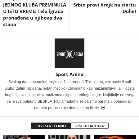
JEDNOG KLUBA PREMINULA
Srbin pravi brejk na startu
U ISTO VREME: Tela igrača
Dohe!
pronađena u njihova dva
stana
Sport Arena
Svakog dana na našem sajtu možete pronaći Tiket dana, već posle 9 sati
ujutro, zatim Tip dana, jedan meč koji izdvajamo kao najzanimljiviji, ali i dosta
drugih tipova, sa kraćim analizama ekipa i predlogom igre. Najbitnije od svega
da je sve potpuno BESPLATNO, a nadamo se da smo bar malo pomogli pri
odabiru parova koje dodajete na tikete.
POVEZANI ČLANCI
VIŠE OD AUTORA