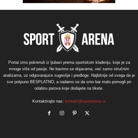
Portal smo pokrenuli iz ljubavi prema sportskom klađenju, koje je za
mnoge više od pasije. Ne bavimo se dojavama, već samo stručnim
analizama, uz odgovarajuće sugestije i predloge. Najbitnije od svega da je
sve potpuno BESPLATNO, a nadamo se da smo bar malo pomogli pri
odabiru parova koje dodajete na tikete.
Kontaktirajte nas:
kontakt@sportarena.rs