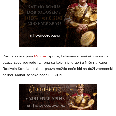
Prema saznanjima
Mozzart
sporta, Pokuševski svakako mora na
pauzu zbog povrede ramena sa kojom je igrao i u Nišu na Kupu
Radivoja Koraća. Ipak, ta pauza možda neće biti na duži vremenski
period. Makar se tako nadaju u klubu.