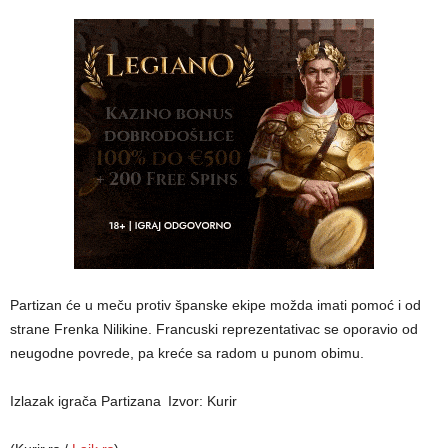
Partizan će u meču protiv španske ekipe možda imati pomoć i od
strane Frenka Nilikine. Francuski reprezentativac se oporavio od
neugodne povrede, pa kreće sa radom u punom obimu.
Izlazak igrača Partizana
Izvor: Kurir