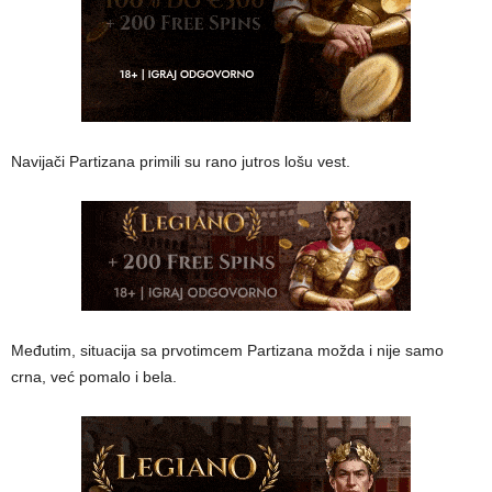
Navijači Partizana primili su rano jutros lošu vest.
Međutim, situacija sa prvotimcem Partizana možda i nije samo
crna, već pomalo i bela.