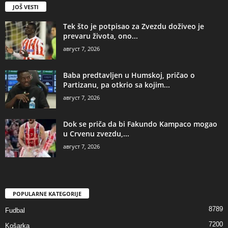
JOŠ VESTI
Tek što je potpisao za Zvezdu doživeo je
prevaru života, ono...
август 7, 2026
Baba predtavljen u Humskoj, pričao o
Partizanu, pa otkrio sa kojim...
август 7, 2026
Dok se priča da bi Fakundo Kampaco mogao
u Crvenu zvezdu,...
август 7, 2026
POPULARNE KATEGORIJE
8789
Fudbal
7200
Košarka