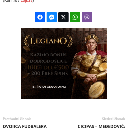
(Kurir.rs /
Lajk.rs
)
Prethodni članak
Sledeći članak
DVOJICA FUDBALERA
CICIPAS – MEĐEDOVIĆ: