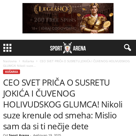
Naslovna
Košarka
CEO SVET PRIČA O SUSRETU JOKIĆA I ČUVENOG HOLIVUDSKOG
GLUMCA! Nikoli suze...
KOŠARKA
CEO SVET PRIČA O SUSRETU
JOKIĆA I ČUVENOG
HOLIVUDSKOG GLUMCA! Nikoli
suze krenule od smeha: Mislio
sam da si ti nečije dete
Od
Sport Arena
-
фебруар 19, 2025