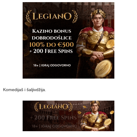
Komedijaš i šaljivdžija.