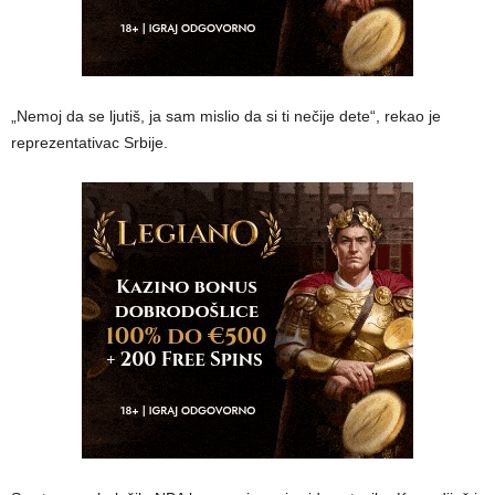
„Nemoj da se ljutiš, ja sam mislio da si ti nečije dete“, rekao je
reprezentativac Srbije.