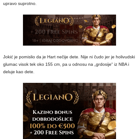
upravo suprotno.
Jokić je pomislio da je Hart nečije dete. Nije ni čudo jer je holivudski
glumac visok tek oko 155 cm, pa u odnosu na „grdosije“ iz NBA i
deluje kao dete.