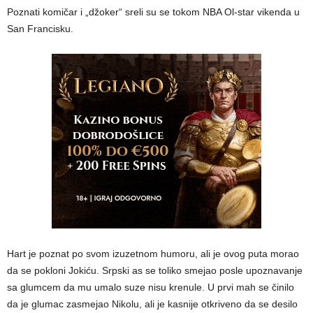
Poznati komičar i „džoker“ sreli su se tokom NBA Ol-star vikenda u
San Francisku.
Hart je poznat po svom izuzetnom humoru, ali je ovog puta morao
da se pokloni Jokiću. Srpski as se toliko smejao posle upoznavanje
sa glumcem da mu umalo suze nisu krenule. U prvi mah se činilo
da je glumac zasmejao Nikolu, ali je kasnije otkriveno da se desilo