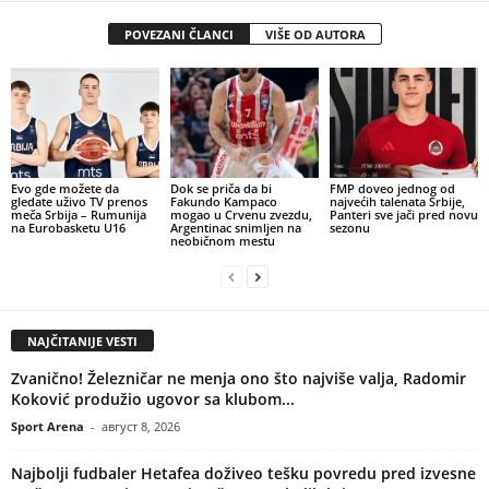
POVEZANI ČLANCI
VIŠE OD AUTORA
Evo gde možete da
Dok se priča da bi
FMP doveo jednog od
gledate uživo TV prenos
Fakundo Kampaco
najvećih talenata Srbije,
meča Srbija – Rumunija
mogao u Crvenu zvezdu,
Panteri sve jači pred novu
na Eurobasketu U16
Argentinac snimljen na
sezonu
neobičnom mestu
NAJČITANIJE VESTI
Zvanično! Železničar ne menja ono što najviše valja, Radomir
Koković produžio ugovor sa klubom...
Sport Arena
-
август 8, 2026
Najbolji fudbaler Hetafea doživeo tešku povredu pred izvesne