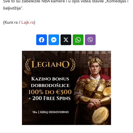
Sve to su zabeležile NBA kamere i u opis videa stavile „Komedijaš i
šaljivdžija“.
(Kurir.rs /
Lajk.rs
)