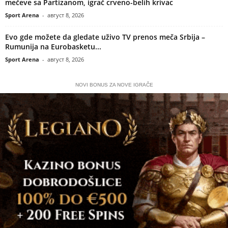
mečeve sa Partizanom, igrač crveno-belih krivac
Sport Arena
-
август 8, 2026
Evo gde možete da gledate uživo TV prenos meča Srbija –
Rumunija na Eurobasketu...
Sport Arena
-
август 8, 2026
NOVI BONUS ZA NOVE IGRAČE