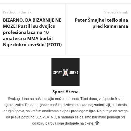
Prethodni članak
Sledeći članak
BIZARNO, DA BIZARNIJE NE
Peter Šmajhel tešio sina
MOŽE! Pustili su dvojicu
pred kamerama
profesionalaca na 10
amatera u MMA borbi!
Nije dobro završilo! (FOTO)
Sport Arena
Svakog dana na našem sajtu možete pronaći Tiket dana, već posle 9 sati
ujutro, zatim Tip dana, jedan meč koji izdvajamo kao najzanimljiviji, ali i dosta
drugih tipova, sa kraćim analizama ekipa i predlogom igre. Najbitnije od svega
da je sve potpuno BESPLATNO, a nadamo se da smo bar malo pomogli pri
odabiru parova koje dodajete na tikete.