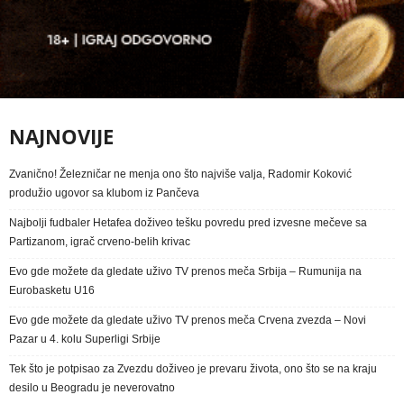
NAJNOVIJE
Zvanično! Železničar ne menja ono što najviše valja, Radomir Koković
produžio ugovor sa klubom iz Pančeva
Najbolji fudbaler Hetafea doživeo tešku povredu pred izvesne mečeve sa
Partizanom, igrač crveno-belih krivac
Evo gde možete da gledate uživo TV prenos meča Srbija – Rumunija na
Eurobasketu U16
Evo gde možete da gledate uživo TV prenos meča Crvena zvezda – Novi
Pazar u 4. kolu Superligi Srbije
Tek što je potpisao za Zvezdu doživeo je prevaru života, ono što se na kraju
desilo u Beogradu je neverovatno