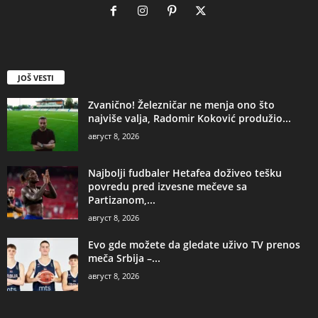
JOŠ VESTI
Zvanično! Železničar ne menja ono što
najviše valja, Radomir Koković produžio...
август 8, 2026
Najbolji fudbaler Hetafea doživeo tešku
povredu pred izvesne mečeve sa
Partizanom,...
август 8, 2026
Evo gde možete da gledate uživo TV prenos
meča Srbija –...
август 8, 2026