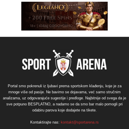
Portal smo pokrenuli iz ljubavi prema sportskom klađenju, koje je za
mnoge više od pasije. Ne bavimo se dojavama, već samo stručnim
analizama, uz odgovarajuće sugestije i predloge. Najbitnije od svega da je
sve potpuno BESPLATNO, a nadamo se da smo bar malo pomogli pri
odabiru parova koje dodajete na tikete.
Kontaktirajte nas:
kontakt@sportarena.rs