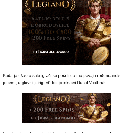
Kada je ušao u salu igrači su počeli da mu pevaju rođendansku
pesmu, a glavni „dirigent“ bio je iskusni Rasel Vestbruk.