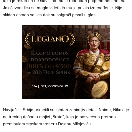
Iako je rekao da ne slavi i da mu je rođendan potpuno nebitan, na
Jokićevom licu se moglo videti da mu je prijalo iznenađenje. Nije
skidao osmeh sa lica dok su saigrači pevali u glas.
Navijači iz Srbije primetili su i jedan zanimljiv detalj. Naime, Nikola je
na trening došao u majici „Brate“, koja je posvećena prerano
preminulom srpskom treneru Dejanu Milojeviću.