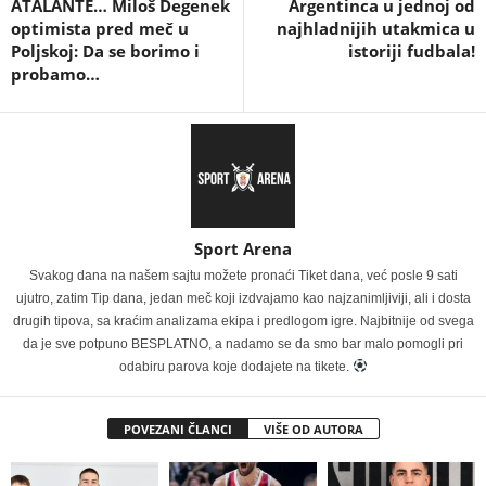
ATALANTE… Miloš Degenek
Argentinca u jednoj od
optimista pred meč u
najhladnijih utakmica u
Poljskoj: Da se borimo i
istoriji fudbala!
probamo…
Sport Arena
Svakog dana na našem sajtu možete pronaći Tiket dana, već posle 9 sati
ujutro, zatim Tip dana, jedan meč koji izdvajamo kao najzanimljiviji, ali i dosta
drugih tipova, sa kraćim analizama ekipa i predlogom igre. Najbitnije od svega
da je sve potpuno BESPLATNO, a nadamo se da smo bar malo pomogli pri
odabiru parova koje dodajete na tikete.
POVEZANI ČLANCI
VIŠE OD AUTORA