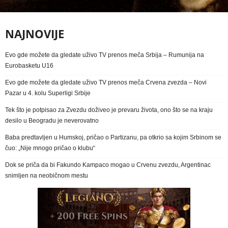
NAJNOVIJE
Evo gde možete da gledate uživo TV prenos meča Srbija – Rumunija na
Eurobasketu U16
Evo gde možete da gledate uživo TV prenos meča Crvena zvezda – Novi
Pazar u 4. kolu Superligi Srbije
Tek što je potpisao za Zvezdu doživeo je prevaru života, ono što se na kraju
desilo u Beogradu je neverovatno
Baba predtavljen u Humskoj, pričao o Partizanu, pa otkrio sa kojim Srbinom se
čuo: „Nije mnogo pričao o klubu“
Dok se priča da bi Fakundo Kampaco mogao u Crvenu zvezdu, Argentinac
snimljen na neobičnom mestu