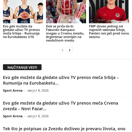
Evo gde možete da
Dok se priča da bi
FMP doveo jednog od
gledate uživo TV prenos
Fakundo Kampaco
najvećih talenata Srbije,
meča Srbija – Rumunija
mogao u Crvenu zvezdu,
Panteri sve jači pred novu
na Eurobasketu U16
Argentinac snimljen na
sezonu
neobičnom mestu
NAJČITANIJE VESTI
Evo gde možete da gledate uživo TV prenos meča Srbija –
Rumunija na Eurobasketu...
Sport Arena
-
август 8, 2026
Evo gde možete da gledate uživo TV prenos meča Crvena
zvezda – Novi Pazar...
Sport Arena
-
август 8, 2026
Tek što je potpisao za Zvezdu doživeo je prevaru života, ono