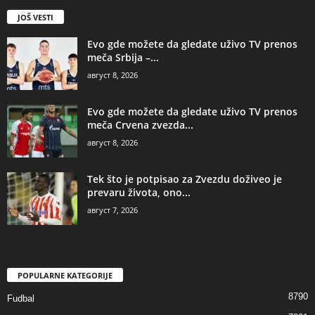
JOŠ VESTI
Evo gde možete da gledate uživo TV prenos
meča Srbija –...
август 8, 2026
Evo gde možete da gledate uživo TV prenos
meča Crvena zvezda...
август 8, 2026
Tek što je potpisao za Zvezdu doživeo je
prevaru života, ono...
август 7, 2026
POPULARNE KATEGORIJE
8790
Fudbal