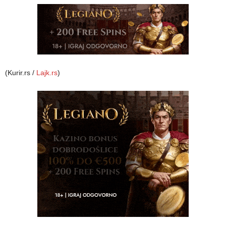
(Kurir.rs /
Lajk.rs
)