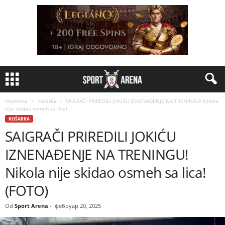
Naslovna
Košarka
SAIGRAČI PRIREDILI JOKIĆU IZNENAĐENJE NA TRENINGU! Nikola
nije skidao osmeh sa lica!...
KOŠARKA
SAIGRAČI PRIREDILI JOKIĆU
IZNENAĐENJE NA TRENINGU!
Nikola nije skidao osmeh sa lica!
(FOTO)
Od
Sport Arena
-
фебруар 20, 2025