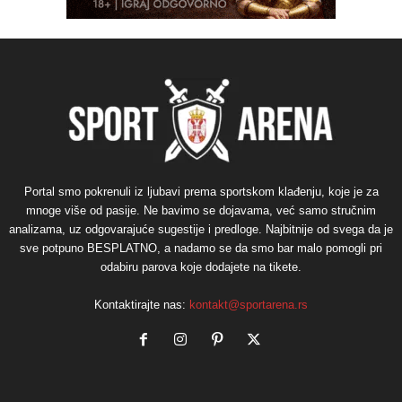
Portal smo pokrenuli iz ljubavi prema sportskom klađenju, koje je za
mnoge više od pasije. Ne bavimo se dojavama, već samo stručnim
analizama, uz odgovarajuće sugestije i predloge. Najbitnije od svega da je
sve potpuno BESPLATNO, a nadamo se da smo bar malo pomogli pri
odabiru parova koje dodajete na tikete.
Kontaktirajte nas:
kontakt@sportarena.rs