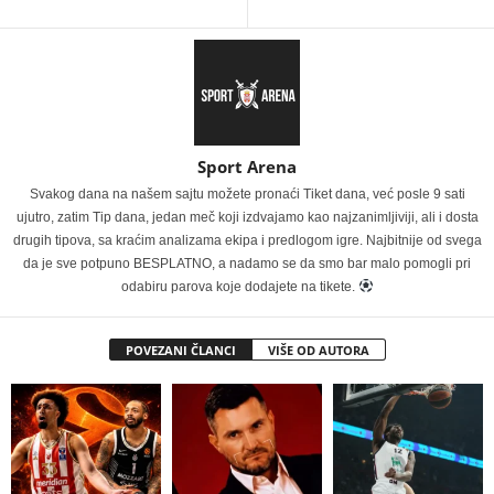
Sport Arena
Svakog dana na našem sajtu možete pronaći Tiket dana, već posle 9 sati
ujutro, zatim Tip dana, jedan meč koji izdvajamo kao najzanimljiviji, ali i dosta
drugih tipova, sa kraćim analizama ekipa i predlogom igre. Najbitnije od svega
da je sve potpuno BESPLATNO, a nadamo se da smo bar malo pomogli pri
odabiru parova koje dodajete na tikete.
POVEZANI ČLANCI
VIŠE OD AUTORA