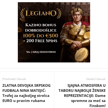
Prethodni članak
Sledeći članak
ZLATNA DEVOJKA SRPSKOG
SJAJNA ATMOSFERA U
FUDBALA NINA MATEJIĆ:
TABORU NAJBOLJE ŽENSKE
Trofej za najboljeg strelca
REPREZENTACIJE: Dame
EURO u pravim rukama
spremne za meč sa
Finskom!