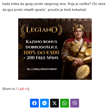
kada treba da igraju protiv njegovog sina. Koja je razlika? On neće
da igra protiv mladih igrača“, poručio je bivši košarkaš.
(Kurir.rs /
Lajk.rs
)