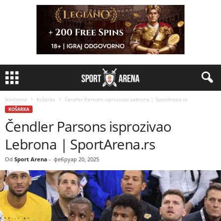
Naslovna
Košarka
Čendler Parsons isprozivao Lebrona | SportArena.rs
KOŠARKA
Čendler Parsons isprozivao
Lebrona | SportArena.rs
Od
Sport Arena
-
фебруар 20, 2025