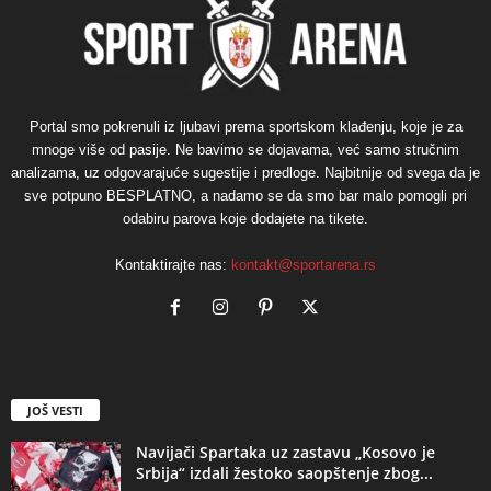
Portal smo pokrenuli iz ljubavi prema sportskom klađenju, koje je za
mnoge više od pasije. Ne bavimo se dojavama, već samo stručnim
analizama, uz odgovarajuće sugestije i predloge. Najbitnije od svega da je
sve potpuno BESPLATNO, a nadamo se da smo bar malo pomogli pri
odabiru parova koje dodajete na tikete.
Kontaktirajte nas:
kontakt@sportarena.rs
JOŠ VESTI
Navijači Spartaka uz zastavu „Kosovo je
Srbija“ izdali žestoko saopštenje zbog...