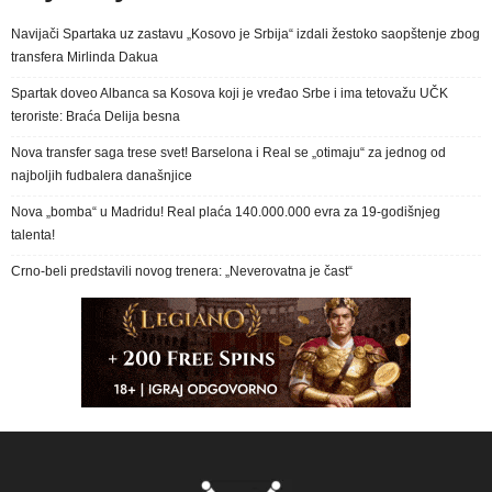
Navijači Spartaka uz zastavu „Kosovo je Srbija“ izdali žestoko saopštenje zbog
transfera Mirlinda Dakua
Spartak doveo Albanca sa Kosova koji je vređao Srbe i ima tetovažu UČK
teroriste: Braća Delija besna
Nova transfer saga trese svet! Barselona i Real se „otimaju“ za jednog od
najboljih fudbalera današnjice
Nova „bomba“ u Madridu! Real plaća 140.000.000 evra za 19-godišnjeg
talenta!
Crno-beli predstavili novog trenera: „Neverovatna je čast“