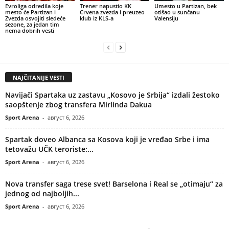
Evroliga odredila koje
Trener napustio KK
Umesto u Partizan, bek
mesto će Partizan i
Crvena zvezda i preuzeo
otišao u sunčanu
Zvezda osvojiti sledeće
klub iz KLS-a
Valensiju
sezone, za jedan tim
nema dobrih vesti
NAJČITANIJE VESTI
Navijači Spartaka uz zastavu „Kosovo je Srbija“ izdali žestoko
saopštenje zbog transfera Mirlinda Dakua
Sport Arena
-
август 6, 2026
Spartak doveo Albanca sa Kosova koji je vređao Srbe i ima
tetovažu UČK teroriste:...
Sport Arena
-
август 6, 2026
Nova transfer saga trese svet! Barselona i Real se „otimaju“ za
jednog od najboljih...
Sport Arena
-
август 6, 2026