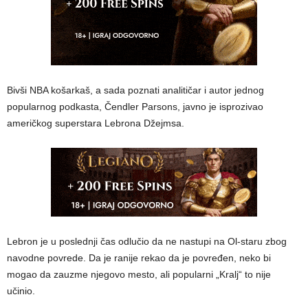
Bivši NBA košarkaš, a sada poznati analitičar i autor jednog
popularnog podkasta, Čendler Parsons, javno je isprozivao
američkog superstara Lebrona Džejmsa.
Lebron je u poslednji čas odlučio da ne nastupi na Ol-staru zbog
navodne povrede. Da je ranije rekao da je povređen, neko bi
mogao da zauzme njegovo mesto, ali popularni „Kralj“ to nije
učinio.