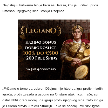
Najoštriji u kritikama bio je bivši as Dalasa, koji je u čitavu priču
umešao i njegovog sina Bronija Džejmsa.
„Pričamo o tome da Lebron Džejms nije hteo da igra protiv mladih
igrača, protiv zvezda u usponu na Ol staru utakmicu. Inače, svi
ostali NBA igrači moraju da igraju protiv njegovog sina, zato što ga
je Lebron stavio u takvu situaciju. Tako se osećaju svi NBA igrači