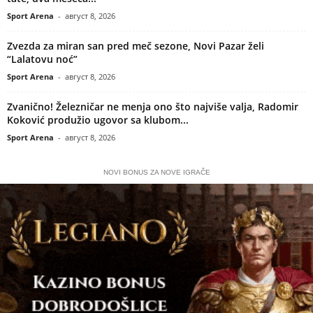
Sport Arena
-
август 8, 2026
Zvezda za miran san pred meč sezone, Novi Pazar želi
“Lalatovu noć”
Sport Arena
-
август 8, 2026
Zvanično! Železničar ne menja ono što najviše valja, Radomir
Koković produžio ugovor sa klubom...
Sport Arena
-
август 8, 2026
NOVI BONUS ZA NOVE IGRAČE