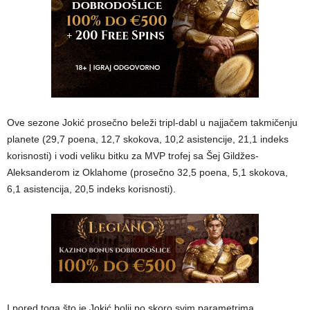
Ove sezone Jokić prosečno beleži tripl-dabl u najjačem takmičenju
planete (29,7 poena, 12,7 skokova, 10,2 asistencije, 21,1 indeks
korisnosti) i vodi veliku bitku za MVP trofej sa Šej Gildžes-
Aleksanderom iz Oklahome (prosečno 32,5 poena, 5,1 skokova,
6,1 asistencija, 20,5 indeks korisnosti).
I pored toga što je Jokić bolji po skoro svim parametrima,