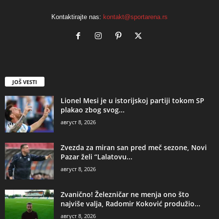
Kontaktirajte nas:
kontakt@sportarena.rs
JOŠ VESTI
Lionel Mesi je u istorijskoj partiji tokom SP
plakao zbog svog...
август 8, 2026
Zvezda za miran san pred meč sezone, Novi
Pazar želi “Lalatovu...
август 8, 2026
Zvanično! Železničar ne menja ono što
najviše valja, Radomir Koković produžio...
август 8, 2026