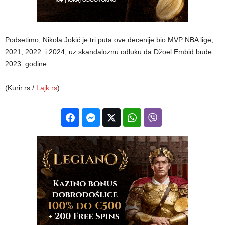
Podsetimo, Nikola Jokić je tri puta ove decenije bio MVP NBA lige,
2021, 2022. i 2024, uz skandaloznu odluku da Džoel Embid bude
2023. godine.
(Kurir.rs /
Lajk.rs
)