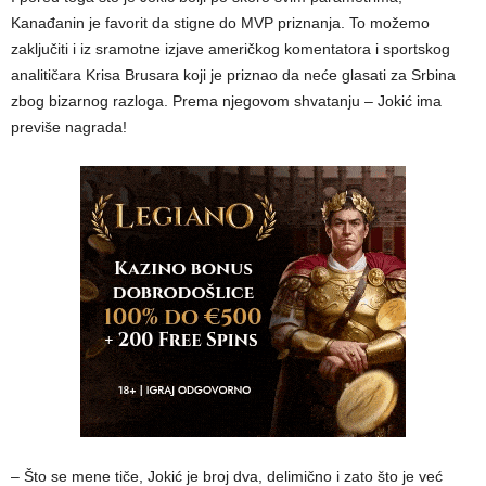
Kanađanin je favorit da stigne do MVP priznanja. To možemo
zaključiti i iz sramotne izjave američkog komentatora i sportskog
analitičara Krisa Brusara koji je priznao da neće glasati za Srbina
zbog bizarnog razloga. Prema njegovom shvatanju – Jokić ima
previše nagrada!
– Što se mene tiče, Jokić je broj dva, delimično i zato što je već