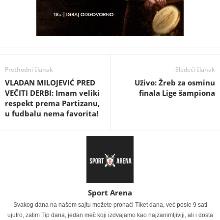
Prethodni članak
Sledeći članak
VLADAN MILOJEVIĆ PRED
Uživo: Žreb za osminu
VEČITI DERBI: Imam veliki
finala Lige šampiona
respekt prema Partizanu,
u fudbalu nema favorita!
Sport Arena
Svakog dana na našem sajtu možete pronaći Tiket dana, već posle 9 sati
ujutro, zatim Tip dana, jedan meč koji izdvajamo kao najzanimljiviji, ali i dosta