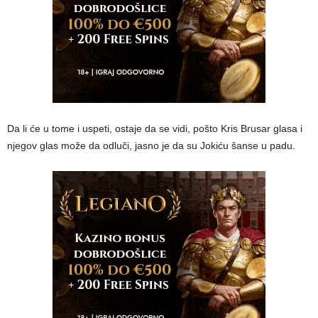
Da li će u tome i uspeti, ostaje da se vidi, pošto Kris Brusar glasa i
njegov glas može da odluči, jasno je da su Jokiću šanse u padu.