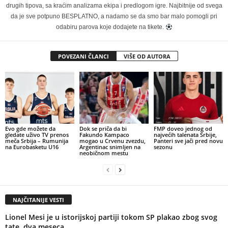
drugih tipova, sa kraćim analizama ekipa i predlogom igre. Najbitnije od svega
da je sve potpuno BESPLATNO, a nadamo se da smo bar malo pomogli pri
odabiru parova koje dodajete na tikete.
POVEZANI ČLANCI
VIŠE OD AUTORA
Evo gde možete da
Dok se priča da bi
FMP doveo jednog od
gledate uživo TV prenos
Fakundo Kampaco
najvećih talenata Srbije,
meča Srbija – Rumunija
mogao u Crvenu zvezdu,
Panteri sve jači pred novu
na Eurobasketu U16
Argentinac snimljen na
sezonu
neobičnom mestu
NAJČITANIJE VESTI
Lionel Mesi je u istorijskoj partiji tokom SP plakao zbog svog
tate, dva meseca...