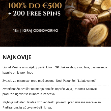
NAJNOVIJE
Lionel Mesi je u istorijskoj partiji tokom SP plakao zbog svog tate, dva meseca
kasnije on je preminuo
Zvezda za miran san pred meč sezone, Novi Pazar želi “Lalatovu noć”
Zvanično! Železničar ne menja ono što najviše valja, Radomir Koković
produžio ugovor sa klubom iz Pančeva
Najbolji fudbaler Hetafea doživeo tešku povredu pred izvesne mečeve sa
Partizanom, igrač crveno-belih krivac