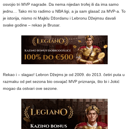
osvojio tri MVP nagrade. Da nema nijedan trofej ili da ima samo
jednu… Tako mi to radimo u NBA ligi, a ja sam glasač za MVP-a. To
je istorija, nismo ni Majklu Džordanu i Lebronu Džejmsu davali
svake godine – rekao je Brusar.
Rekao i – slagao! Lebron Džejms je od 2009. do 2013. četiri puta u
razmaku od pet sezona bio osvajač MVP priznanja, što bi i Jokić
mogao da ostvari ove sezone.