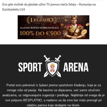
Evo gde možete da gledate uživo TV prenos meča Srbija – Rumunija na
Eurobasketu U16
Portal smo pokrenuli iz ljubavi prema sportskom klađenju, koje je za
mnoge više od pasije. Ne bavimo se dojavama, već samo stručnim
analizama, uz odgovarajuće sugestije i predloge. Najbitnije od svega da je
sve potpuno BESPLATNO, a nadamo se da smo bar malo pomogli pri
odabiru parova koje dodajete na tikete.