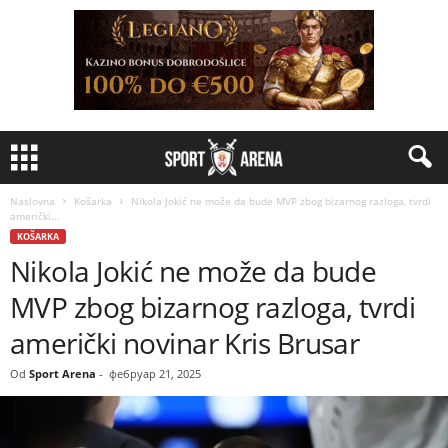
Naslovna
Košarka
Nikola Jokić ne može da bude MVP zbog bizarnog razloga, tvrdi
američki...
KOŠARKA
Nikola Jokić ne može da bude
MVP zbog bizarnog razloga, tvrdi
američki novinar Kris Brusar
Od
Sport Arena
-
фебруар 21, 2025