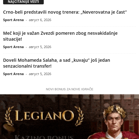
NAJČITANIJE VESTI
Crno-beli predstavili novog trenera: „Neverovatna je čast“
Sport Arena
-
август 6, 2026
Meč koji je važan Zvezdi pomeren zbog nesvakidašnje
situacije!
Sport Arena
-
август 5, 2026
Doveli Mohameda Salaha, a sad „kuvaju“ još jedan
senzacionalni transfer!
Sport Arena
-
август 5, 2026
NOVI BONUS ZA NOVE IGRAČE