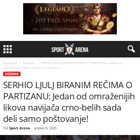
Naslovna
Košarka
SERHIO LJULJ BIRANIM REČIMA O PARTIZANU: Jedan od
omraženijih likova navijača crno-belih...
KOŠARKA
SERHIO LJULJ BIRANIM REČIMA O
PARTIZANU: Jedan od omraženijih
likova navijača crno-belih sada
deli samo poštovanje!
Od
Sport Arena
-
април 9, 2025