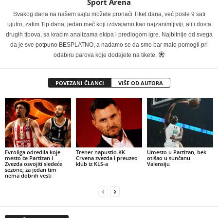
Sport Arena
Svakog dana na našem sajtu možete pronaći Tiket dana, već posle 9 sati
ujutro, zatim Tip dana, jedan meč koji izdvajamo kao najzanimljiviji, ali i dosta
drugih tipova, sa kraćim analizama ekipa i predlogom igre. Najbitnije od svega
da je sve potpuno BESPLATNO, a nadamo se da smo bar malo pomogli pri
odabiru parova koje dodajete na tikete.
POVEZANI ČLANCI
VIŠE OD AUTORA
Evroliga odredila koje
Trener napustio KK
Umesto u Partizan, bek
mesto će Partizan i
Crvena zvezda i preuzeo
otišao u sunčanu
Zvezda osvojiti sledeće
klub iz KLS-a
Valensiju
sezone, za jedan tim
nema dobrih vesti