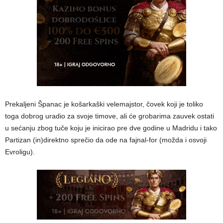
Prekaljeni Španac je košarkaški velemajstor, čovek koji je toliko
toga dobrog uradio za svoje timove, ali će grobarima zauvek ostati
u sećanju zbog tuče koju je inicirao pre dve godine u Madridu i tako
Partizan (in)direktno sprečio da ode na fajnal-for (možda i osvoji
Evroligu).