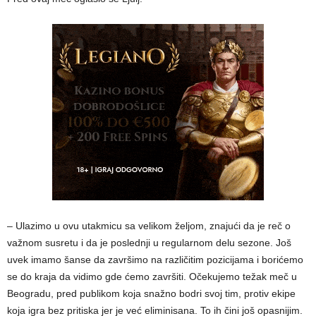
– Ulazimo u ovu utakmicu sa velikom željom, znajući da je reč o
važnom susretu i da je poslednji u regularnom delu sezone. Još
uvek imamo šanse da završimo na različitim pozicijama i borićemo
se do kraja da vidimo gde ćemo završiti. Očekujemo težak meč u
Beogradu, pred publikom koja snažno bodri svoj tim, protiv ekipe
koja igra bez pritiska jer je već eliminisana. To ih čini još opasnijim.