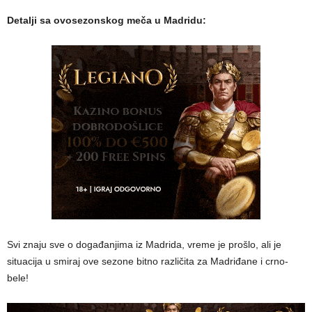
Detalji sa ovosezonskog meča u Madridu:
Svi znaju sve o događanjima iz Madrida, vreme je prošlo, ali je
situacija u smiraj ove sezone bitno različita za Madriđane i crno-
bele!