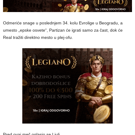
Odmeriće snage u poslednjem 34. kolu Evrolige u Beogradu, a
umesto „epske osvete“, Partizan će igrati samo za čast, dok će
Real tražiti direktno mesto u plej-ofu.
Pred ovaj meč oglasio se Ljulj.