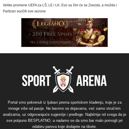
Velike promene UEFA za LŠ, LE i LK: Evo sa čim će se Zvezda, a možda i
Partizan suočiti ove sezone
Portal smo pokrenuli iz ljubavi prema sportskom klađenju, koje je za
mnoge više od pasije. Ne bavimo se dojavama, već samo stručnim
analizama, uz odgovarajuće sugestije i predloge. Najbitnije od svega da je
sve potpuno BESPLATNO, a nadamo se da smo bar malo pomogli pri
odabiru parova koje dodajete na tikete.