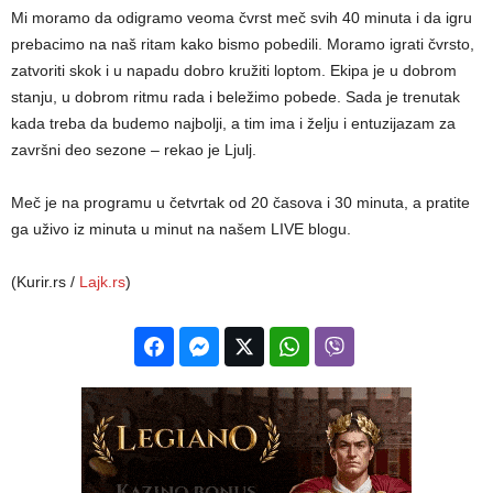
Mi moramo da odigramo veoma čvrst meč svih 40 minuta i da igru
prebacimo na naš ritam kako bismo pobedili. Moramo igrati čvrsto,
zatvoriti skok i u napadu dobro kružiti loptom. Ekipa je u dobrom
stanju, u dobrom ritmu rada i beležimo pobede. Sada je trenutak
kada treba da budemo najbolji, a tim ima i želju i entuzijazam za
završni deo sezone – rekao je Ljulj.
Meč je na programu u četvrtak od 20 časova i 30 minuta, a pratite
ga uživo iz minuta u minut na našem LIVE blogu.
(Kurir.rs /
Lajk.rs
)