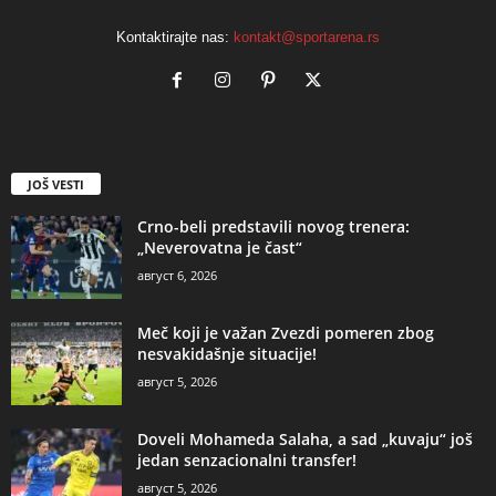
Kontaktirajte nas:
kontakt@sportarena.rs
JOŠ VESTI
Crno-beli predstavili novog trenera:
„Neverovatna je čast“
август 6, 2026
Meč koji je važan Zvezdi pomeren zbog
nesvakidašnje situacije!
август 5, 2026
Doveli Mohameda Salaha, a sad „kuvaju“ još
jedan senzacionalni transfer!
август 5, 2026