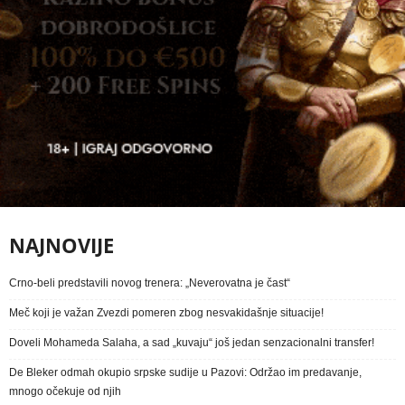
NAJNOVIJE
Crno-beli predstavili novog trenera: „Neverovatna je čast“
Meč koji je važan Zvezdi pomeren zbog nesvakidašnje situacije!
Doveli Mohameda Salaha, a sad „kuvaju“ još jedan senzacionalni transfer!
De Bleker odmah okupio srpske sudije u Pazovi: Održao im predavanje,
mnogo očekuje od njih