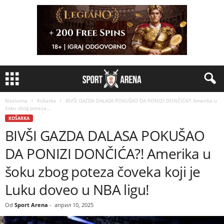
Naslovna
Košarka
BIVŠI GAZDA DALASA POKUŠAO DA PONIZI DONČIĆA?! Amerika u
šoku zbog poteza...
KOŠARKA
BIVŠI GAZDA DALASA POKUŠAO
DA PONIZI DONČIĆA?! Amerika u
šoku zbog poteza čoveka koji je
Luku doveo u NBA ligu!
Od
Sport Arena
-
април 10, 2025