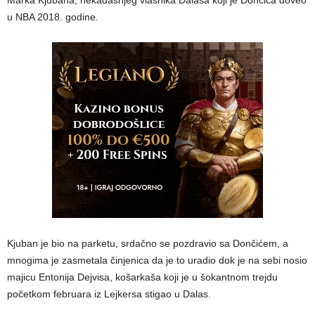
u NBA 2018. godine.
Kjuban je bio na parketu, srdačno se pozdravio sa Dončićem, a
mnogima je zasmetala činjenica da je to uradio dok je na sebi nosio
majicu Entonija Dejvisa, košarkaša koji je u šokantnom trejdu
početkom februara iz Lejkersa stigao u Dalas.