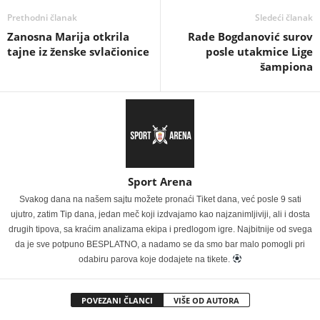
Prethodni članak
Sledeći članak
Zanosna Marija otkrila
Rade Bogdanović surov
tajne iz ženske svlačionice
posle utakmice Lige
šampiona
Sport Arena
Svakog dana na našem sajtu možete pronaći Tiket dana, već posle 9 sati
ujutro, zatim Tip dana, jedan meč koji izdvajamo kao najzanimljiviji, ali i dosta
drugih tipova, sa kraćim analizama ekipa i predlogom igre. Najbitnije od svega
da je sve potpuno BESPLATNO, a nadamo se da smo bar malo pomogli pri
odabiru parova koje dodajete na tikete.
POVEZANI ČLANCI
VIŠE OD AUTORA