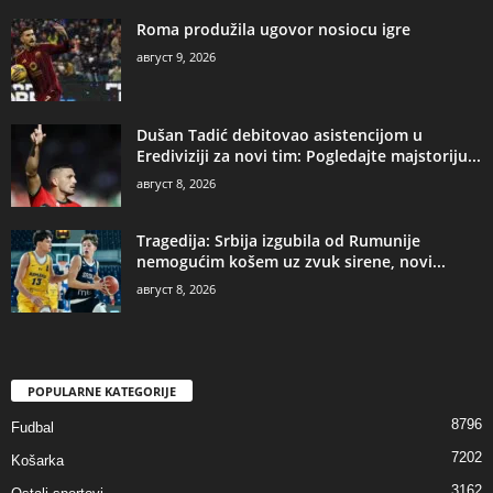
Roma produžila ugovor nosiocu igre
август 9, 2026
Dušan Tadić debitovao asistencijom u
Erediviziji za novi tim: Pogledajte majstoriju...
август 8, 2026
Tragedija: Srbija izgubila od Rumunije
nemogućim košem uz zvuk sirene, novi...
август 8, 2026
POPULARNE KATEGORIJE
8796
Fudbal
7202
Košarka
3162