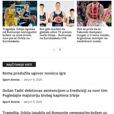
Tragedija: Srbija izgubila
Evo gde možete da
Dok se priča da bi
od Rumunije nemogućim
gledate uživo TV prenos
Fakundo Kampaco
košem uz zvuk sirene,
meča Srbija – Rumunija
mogao u Crvenu zvezdu,
novi poraz Orlića na
na Eurobasketu U16
Argentinac snimljen na
Eurobasketu
neobičnom mestu
NAJČITANIJE VESTI
Roma produžila ugovor nosiocu igre
Sport Arena
-
август 9, 2026
Dušan Tadić debitovao asistencijom u Erediviziji za novi tim:
Pogledajte majstoriju bivšeg kapitena Srbije
Sport Arena
-
август 8, 2026
Tragedija: Srbija izgubila od Rumunije nemogućim košem uz