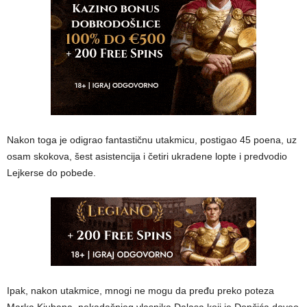
Nakon toga je odigrao fantastičnu utakmicu, postigao 45 poena, uz
osam skokova, šest asistencija i četiri ukradene lopte i predvodio
Lejkerse do pobede.
Ipak, nakon utakmice, mnogi ne mogu da pređu preko poteza
Marka Kjubana, nekadašnjeg vlasnika Dalasa koji je Dončića doveo