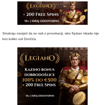
Smatraju navijači da se radi o provokaciji, iako Kjuban nikada nije
krio koliko voli Dončića.