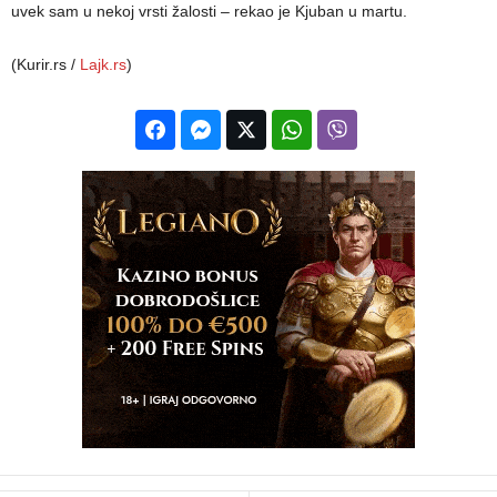
uvek sam u nekoj vrsti žalosti – rekao je Kjuban u martu.
(Kurir.rs /
Lajk.rs
)