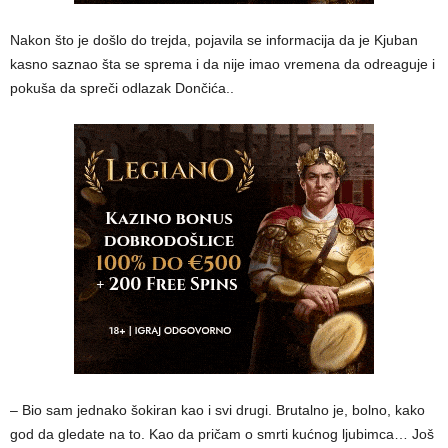
Nakon što je došlo do trejda, pojavila se informacija da je Kjuban
kasno saznao šta se sprema i da nije imao vremena da odreaguje i
pokuša da spreči odlazak Dončića..
– Bio sam jednako šokiran kao i svi drugi. Brutalno je, bolno, kako
god da gledate na to. Kao da pričam o smrti kućnog ljubimca… Još