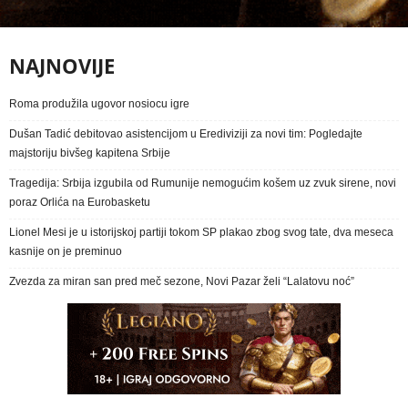
NAJNOVIJE
Roma produžila ugovor nosiocu igre
Dušan Tadić debitovao asistencijom u Erediviziji za novi tim: Pogledajte
majstoriju bivšeg kapitena Srbije
Tragedija: Srbija izgubila od Rumunije nemogućim košem uz zvuk sirene, novi
poraz Orlića na Eurobasketu
Lionel Mesi je u istorijskoj partiji tokom SP plakao zbog svog tate, dva meseca
kasnije on je preminuo
Zvezda za miran san pred meč sezone, Novi Pazar želi “Lalatovu noć”