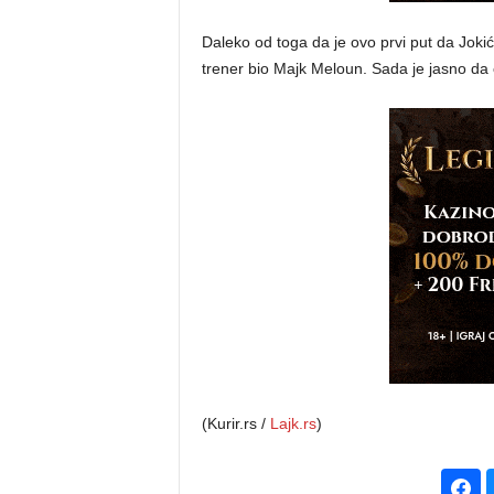
Daleko od toga da je ovo prvi put da Jokić 
trener bio Majk Meloun. Sada je jasno da će
(Kurir.rs /
Lajk.rs
)