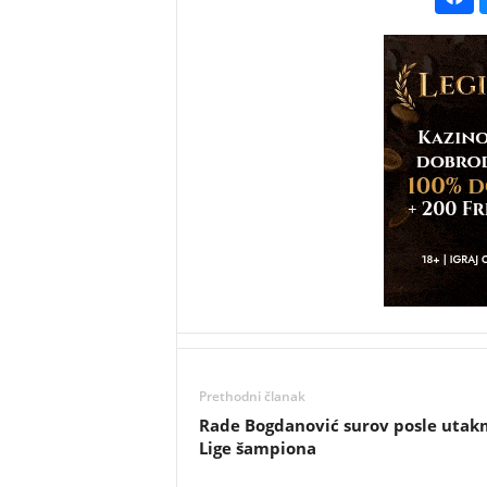
Prethodni članak
Rade Bogdanović surov posle utak
Lige šampiona