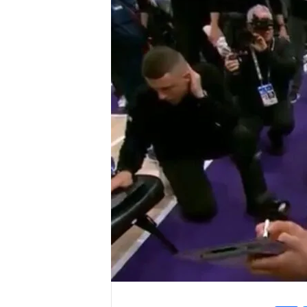
r
e
n
a