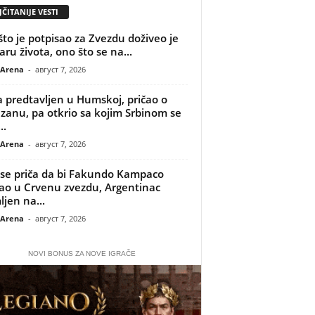
ČITANIJE VESTI
što je potpisao za Zvezdu doživeo je
aru života, ono što se na...
 Arena
-
август 7, 2026
 predtavljen u Humskoj, pričao o
izanu, pa otkrio sa kojim Srbinom se
..
 Arena
-
август 7, 2026
se priča da bi Fakundo Kampaco
o u Crvenu zvezdu, Argentinac
ljen na...
 Arena
-
август 7, 2026
NOVI BONUS ZA NOVE IGRAČE