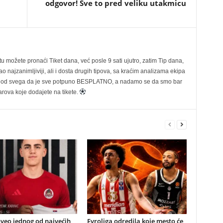
odgovor! Sve to pred veliku utakmicu
možete pronaći Tiket dana, već posle 9 sati ujutro, zatim Tip dana,
 najzanimljiviji, ali i dosta drugih tipova, sa kraćim analizama ekipa
ije od svega da je sve potpuno BESPLATNO, a nadamo se da smo bar
rova koje dodajete na tikete.
veo jednog od najvećih
Evroliga odredila koje mesto će