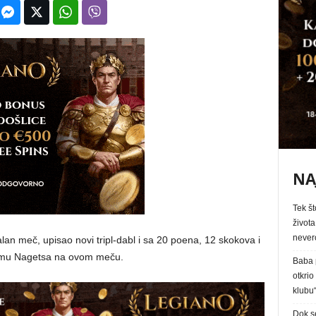
NA
Tek št
života
never
lan meč, upisao novi tripl-dabl i sa 20 poena, 12 skokova i
u timu Nagetsa na ovom meču.
Baba p
otkrio
klubu
Dok s