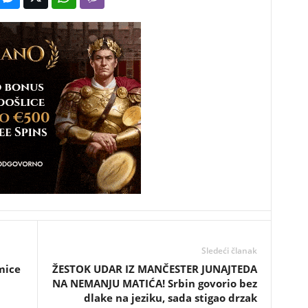
Sledeći članak
mice
ŽESTOK UDAR IZ MANČESTER JUNAJTEDA
NA NEMANJU MATIĆA! Srbin govorio bez
dlake na jeziku, sada stigao drzak