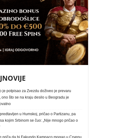
JNOVIJE
o je potpisao za Zvezdu doživeo je prevaru
, ono što se na kraju desilo u Beogradu je
ovatno
redtavljen u Humskoj, pričao o Partizanu, pa
 sa kojim Srbinom se čuo: „Nije mnogo pričao o
“
e priča da bi Fakundo Kampaco mogao u Crvenu