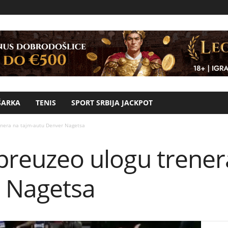
ŠARKA
TENIS
SPORT SRBIJA JACKPOT
renera na tajm-autu Denver Nagetsa
 preuzeo ulogu trener
 Nagetsa