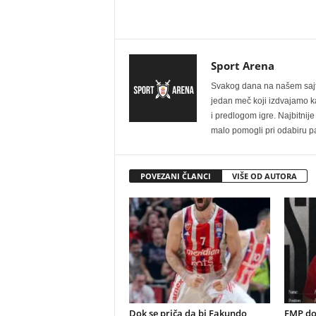
Sport Arena
Svakog dana na našem sajtu 
jedan meč koji izdvajamo kao
i predlogom igre. Najbitn
malo pomogli pri odabiru pa
POVEZANI ČLANCI
VIŠE OD AUTORA
Dok se priča da bi Fakundo
FMP do