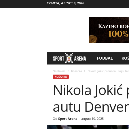
СУБОТА, АВГУСТ 8, 2026
FUDBAL
KO
S
p
Naslovna
Košarka
Nikola Jokić preuzeo ulogu t
KOŠARKA
Nikola Jokić
o
r
autu Denver
t
Od
Sport Arena
-
април 10, 2025
A