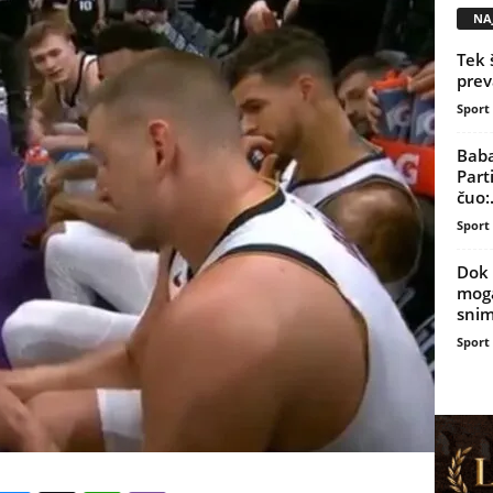
NAJ
Tek 
prev
Sport
Baba
Part
čuo:.
Sport
Dok 
moga
snim
Sport