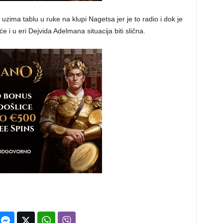
uzima tablu u ruke na klupi Nagetsa jer je to radio i dok je
 i u eri Dejvida Adelmana situacija biti slična.