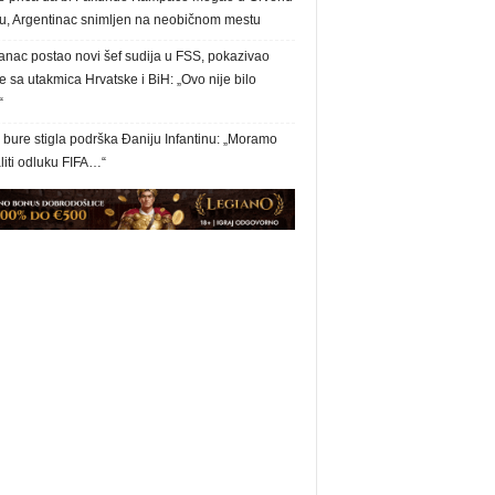
u, Argentinac snimljen na neobičnom mestu
anac postao novi šef sudija u FSS, pokazivao
 sa utakmica Hrvatske i BiH: „Ovo nije bilo
“
bure stigla podrška Đaniju Infantinu: „Moramo
liti odluku FIFA…“