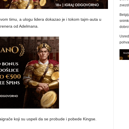
zvezd
Belgij
svom timu, a ulogu lidera dokazao je i tokom tajm-auta u
snimke
 trenera od Adelmana.
dobro
Usred 
pohva
aigrače koji su uspeli da se probude i pobede Kingse.