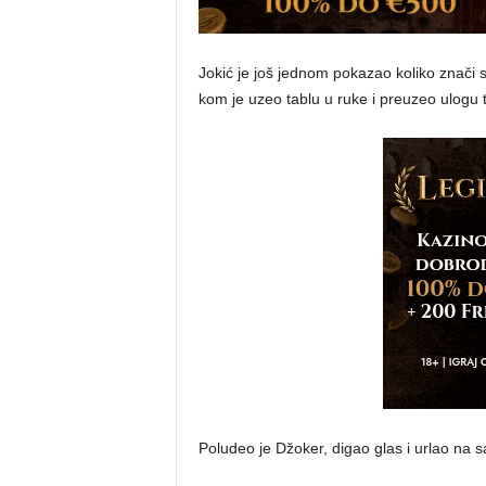
Jokić je još jednom pokazao koliko znači 
kom je uzeo tablu u ruke i preuzeo ulogu
Poludeo je Džoker, digao glas i urlao na s