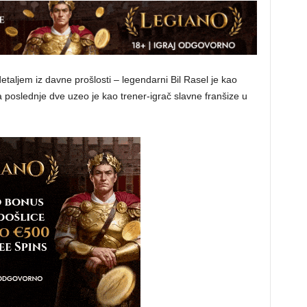
etaljem iz davne prošlosti – legendarni Bil Rasel je kao
 a poslednje dve uzeo je kao trener-igrač slavne franšize u