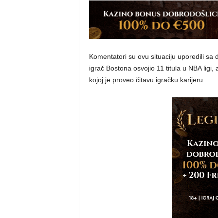
Komentatori su ovu situaciju uporedili sa d
igrač Bostona osvojio 11 titula u NBA ligi,
kojoj je proveo čitavu igračku karijeru.