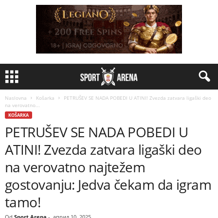
Naslovna
Košarka
PETRUŠEV SE NADA POBEDI U ATINI! Zvezda zatvara ligaški deo
na verovatno...
KOŠARKA
PETRUŠEV SE NADA POBEDI U
ATINI! Zvezda zatvara ligaški deo
na verovatno najtežem
gostovanju: Jedva čekam da igram
tamo!
Od
Sport Arena
-
април 10, 2025