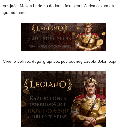
navijača. Možda budemo dodatno fokusirani. Jedva čekam da
igramo tamo.
Crveno-beli već dugo igraju bez povređenog Džoela Bolomboja.