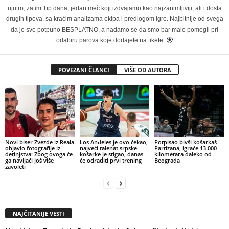
ujutro, zatim Tip dana, jedan meč koji izdvajamo kao najzanimljiviji, ali i dosta
drugih tipova, sa kraćim analizama ekipa i predlogom igre. Najbitnije od svega
da je sve potpuno BESPLATNO, a nadamo se da smo bar malo pomogli pri
odabiru parova koje dodajete na tikete.
POVEZANI ČLANCI
VIŠE OD AUTORA
Novi biser Zvezde iz Reala
Los Anđeles je ovo čekao,
Potpisao bivši košarkaš
objavio fotografije iz
najveći talenat srpske
Partizana, igraće 13.000
detinjstva: Zbog ovoga će
košarke je stigao, danas
kilometara daleko od
ga navijači još više
će odraditi prvi trening
Beograda
zavoleti
NAJČITANIJE VESTI