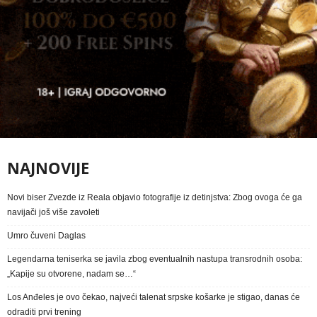
NAJNOVIJE
Novi biser Zvezde iz Reala objavio fotografije iz detinjstva: Zbog ovoga će ga
navijači još više zavoleti
Umro čuveni Daglas
Legendarna teniserka se javila zbog eventualnih nastupa transrodnih osoba:
„Kapije su otvorene, nadam se…“
Los Anđeles je ovo čekao, najveći talenat srpske košarke je stigao, danas će
odraditi prvi trening