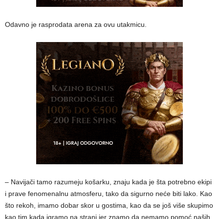
Odavno je rasprodata arena za ovu utakmicu.
– Navijači tamo razumeju košarku, znaju kada je šta potrebno ekipi
i prave fenomenalnu atmosferu, tako da sigurno neće biti lako. Kao
što rekoh, imamo dobar skor u gostima, kao da se još više skupimo
kao tim kada igramo na strani jer znamo da nemamo pomoć naših