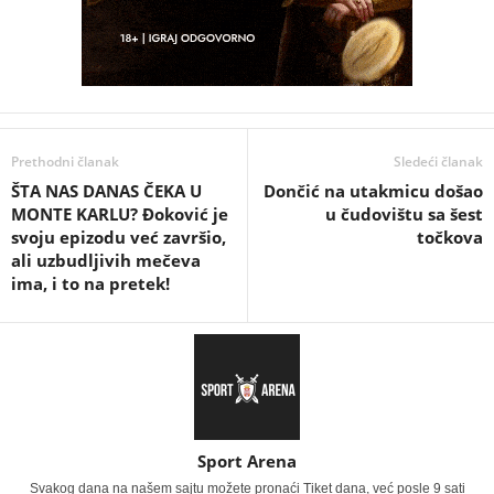
Prethodni članak
Sledeći članak
ŠTA NAS DANAS ČEKA U
Dončić na utakmicu došao
MONTE KARLU? Đoković je
u čudovištu sa šest
svoju epizodu već završio,
točkova
ali uzbudljivih mečeva
ima, i to na pretek!
Sport Arena
Svakog dana na našem sajtu možete pronaći Tiket dana, već posle 9 sati