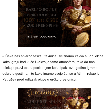
– Čeka nas stvarno teška utakmica, svi znamo kakva su oni ekipa,
kako igraju kod kuće i kakva je tamo atmosfera, tako da nas
očekuje pravi test u poslednjem kolu. Ipak, ove godine igramo
dobro u gostima, i te kako imamo svoje šanse u Atini – rekao je
Petrušev pred odlazak ekipe u grčku prestonicu.