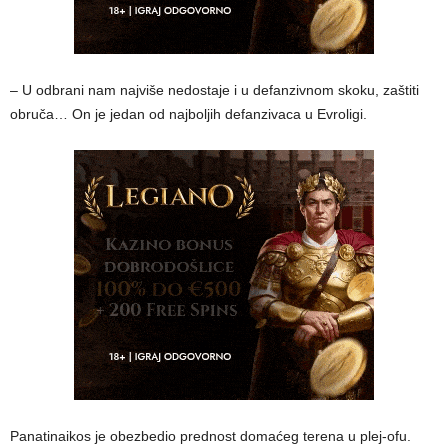
– U odbrani nam najviše nedostaje i u defanzivnom skoku, zaštiti
obruča… On je jedan od najboljih defanzivaca u Evroligi.
Panatinaikos je obezbedio prednost domaćeg terena u plej-ofu.