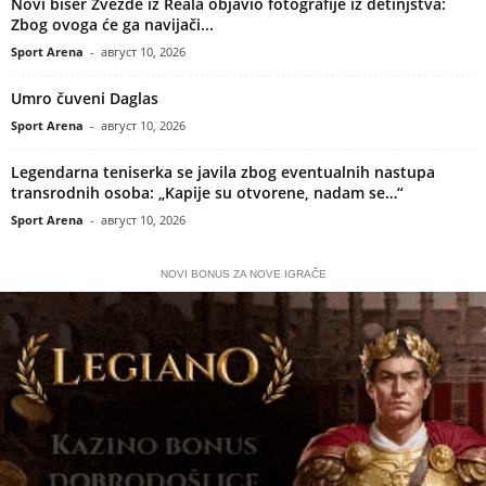
Novi biser Zvezde iz Reala objavio fotografije iz detinjstva:
Zbog ovoga će ga navijači...
Sport Arena
-
август 10, 2026
Umro čuveni Daglas
Sport Arena
-
август 10, 2026
Legendarna teniserka se javila zbog eventualnih nastupa
transrodnih osoba: „Kapije su otvorene, nadam se…“
Sport Arena
-
август 10, 2026
NOVI BONUS ZA NOVE IGRAČE