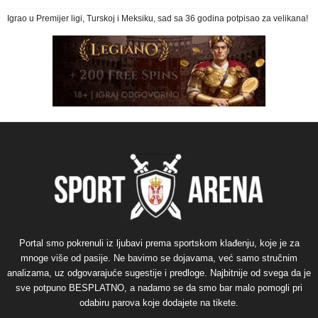
Igrao u Premijer ligi, Turskoj i Meksiku, sad sa 36 godina potpisao za velikana!
Portal smo pokrenuli iz ljubavi prema sportskom klađenju, koje je za
mnoge više od pasije. Ne bavimo se dojavama, već samo stručnim
analizama, uz odgovarajuće sugestije i predloge. Najbitnije od svega da je
sve potpuno BESPLATNO, a nadamo se da smo bar malo pomogli pri
odabiru parova koje dodajete na tikete.