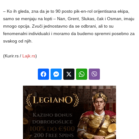
– Ko ih gleda, zna da je to 90 posto pik-en-rol orijentisana ekipa,
samo se menjaju na lopti – Nan, Grent, Slukas, čak i Osman, imaju
mnogo opcija. Zvuči jednostavno da se odbrani, ali to su
fenomenalni individualci i moramo da budemo spremni posebno za
svakog od njih.
(Kurir.rs /
Lajk.rs
)