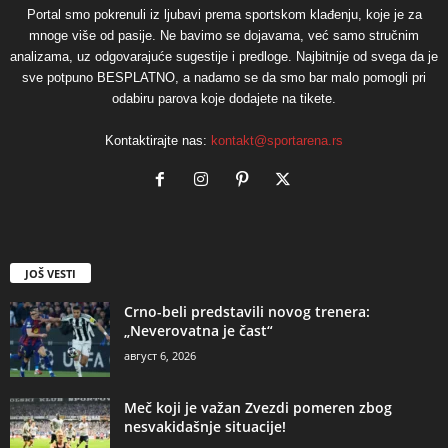
Portal smo pokrenuli iz ljubavi prema sportskom klađenju, koje je za
mnoge više od pasije. Ne bavimo se dojavama, već samo stručnim
analizama, uz odgovarajuće sugestije i predloge. Najbitnije od svega da je
sve potpuno BESPLATNO, a nadamo se da smo bar malo pomogli pri
odabiru parova koje dodajete na tikete.
Kontaktirajte nas:
kontakt@sportarena.rs
JOŠ VESTI
Crno-beli predstavili novog trenera:
„Neverovatna je čast“
август 6, 2026
Meč koji je važan Zvezdi pomeren zbog
nesvakidašnje situacije!