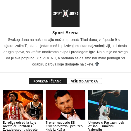
Sport Arena
Svakog dana na našem sajtu možete pronaći Tiket dana, već posle 9 sati
ujutro, zatim Tip dana, jedan meč koji izdvajamo kao najzanimljiviji, ali i dosta
drugih tipova, sa kraćim analizama ekipa i predlogom igre. Najbitnije od svega
da je sve potpuno BESPLATNO, a nadamo se da smo bar malo pomogli pri
odabiru parova koje dodajete na tikete.
POVEZANI ČLANCI
VIŠE OD AUTORA
Evroliga odredila koje
Trener napustio KK
Umesto u Partizan, bek
mesto će Partizan i
Crvena zvezda i preuzeo
otišao u sunčanu
Zvezda osvojiti sledeće
klub iz KLS-a
Valensiju