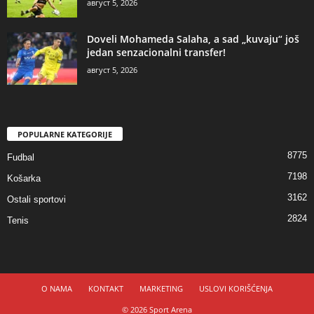
август 5, 2026
Doveli Mohameda Salaha, a sad „kuvaju“ još
jedan senzacionalni transfer!
август 5, 2026
POPULARNE KATEGORIJE
8775
Fudbal
7198
Košarka
3162
Ostali sportovi
2824
Tenis
O NAMA
KONTAKT
MARKETING
USLOVI KORIŠĆENJA
© 2026 Sport Arena