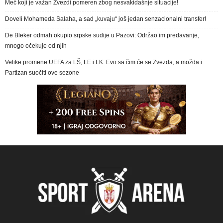
Meč koji je važan Zvezdi pomeren zbog nesvakidašnje situacije!
Doveli Mohameda Salaha, a sad „kuvaju“ još jedan senzacionalni transfer!
De Bleker odmah okupio srpske sudije u Pazovi: Održao im predavanje,
mnogo očekuje od njih
Velike promene UEFA za LŠ, LE i LK: Evo sa čim će se Zvezda, a možda i
Partizan suočiti ove sezone