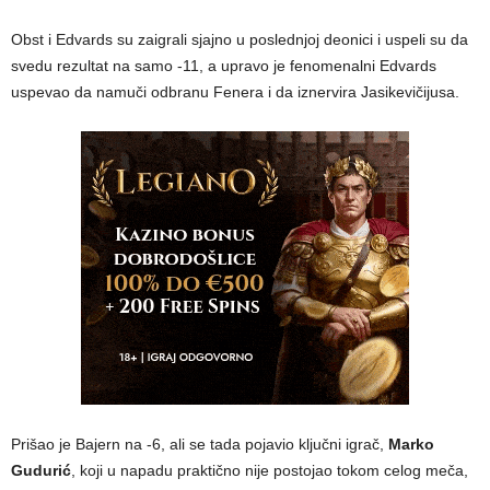
Obst i Edvards su zaigrali sjajno u poslednjoj deonici i uspeli su da
svedu rezultat na samo -11, a upravo je fenomenalni Edvards
uspevao da namuči odbranu Fenera i da iznervira Jasikevičijusa.
Prišao je Bajern na -6, ali se tada pojavio ključni igrač,
Marko
Gudurić
, koji u napadu praktično nije postojao tokom celog meča,