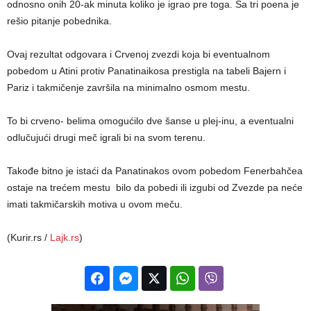
odnosno onih 20-ak minuta koliko je igrao pre toga. Sa tri poena je
rešio pitanje pobednika.
Ovaj rezultat odgovara i Crvenoj zvezdi koja bi eventualnom
pobedom u Atini protiv Panatinaikosa prestigla na tabeli Bajern i
Pariz i takmičenje završila na minimalno osmom mestu.
To bi crveno- belima omogućilo dve šanse u plej-inu, a eventualni
odlučujući drugi meč igrali bi na svom terenu.
Takođe bitno je istaći da Panatinakos ovom pobedom Fenerbahčea
ostaje na trećem mestu bilo da pobedi ili izgubi od Zvezde pa neće
imati takmičarskih motiva u ovom meču.
(Kurir.rs /
Lajk.rs
)