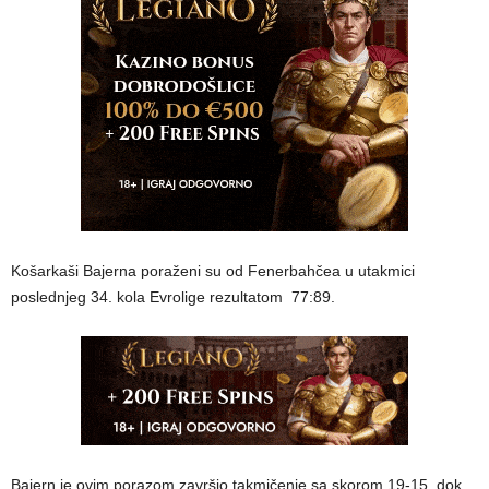
Košarkaši Bajerna poraženi su od Fenerbahčea u utakmici
poslednjeg 34. kola Evrolige rezultatom 77:89.
Bajern je ovim porazom završio takmičenje sa skorom 19-15, dok