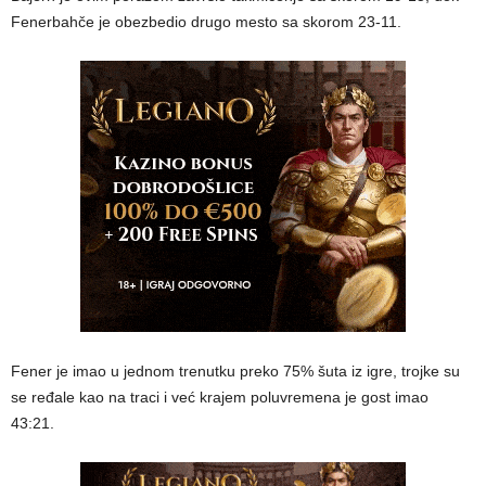
Fenerbahče je obezbedio drugo mesto sa skorom 23-11.
Fener je imao u jednom trenutku preko 75% šuta iz igre, trojke su
se ređale kao na traci i već krajem poluvremena je gost imao
43:21.