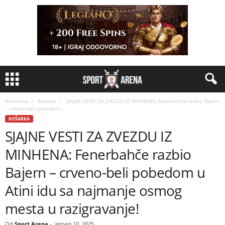
Naslovna
Košarka
SJAJNE VESTI ZA ZVEZDU IZ MINHENA: Fenerbahče razbio Bajern
– crveno-beli pobedom...
KOŠARKA
SJAJNE VESTI ZA ZVEZDU IZ
MINHENA: Fenerbahče razbio
Bajern – crveno-beli pobedom u
Atini idu sa najmanje osmog
mesta u razigravanje!
Od
Sport Arena
-
април 10, 2025