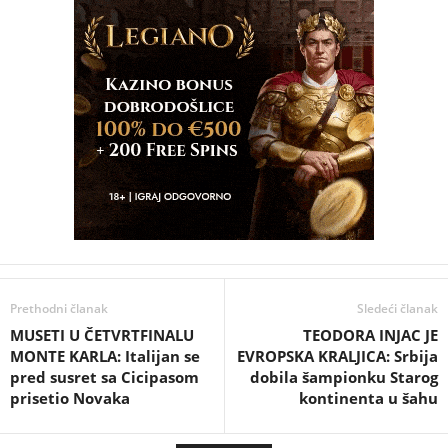
Prethodni članak
Sledeći članak
MUSETI U ČETVRTFINALU
TEODORA INJAC JE
MONTE KARLA: Italijan se
EVROPSKA KRALJICA: Srbija
pred susret sa Cicipasom
dobila šampionku Starog
prisetio Novaka
kontinenta u šahu