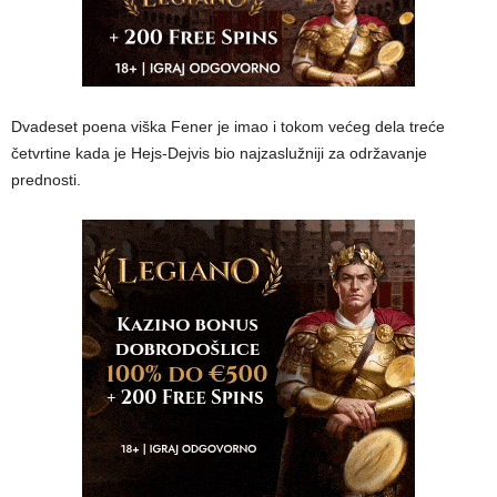
Dvadeset poena viška Fener je imao i tokom većeg dela treće
četvrtine kada je Hejs-Dejvis bio najzaslužniji za održavanje
prednosti.