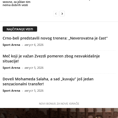
sezone, za jedan tim
nema dobrih vesti
NAJČITANIJE VESTI
Crno-beli predstavili novog trenera: „Neverovatna je čast“
Sport Arena
-
август 6, 2026
Meč koji je važan Zvezdi pomeren zbog nesvakidašnje
situacije!
Sport Arena
-
август 5, 2026
Doveli Mohameda Salaha, a sad „kuvaju“ još jedan
senzacionalni transfer!
Sport Arena
-
август 5, 2026
NOVI BONUS ZA NOVE IGRAČE