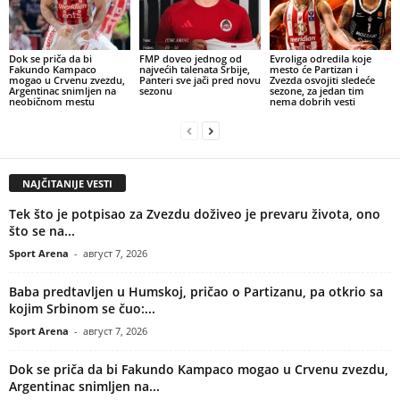
Dok se priča da bi
FMP doveo jednog od
Evroliga odredila koje
Fakundo Kampaco
najvećih talenata Srbije,
mesto će Partizan i
mogao u Crvenu zvezdu,
Panteri sve jači pred novu
Zvezda osvojiti sledeće
Argentinac snimljen na
sezonu
sezone, za jedan tim
neobičnom mestu
nema dobrih vesti
NAJČITANIJE VESTI
Tek što je potpisao za Zvezdu doživeo je prevaru života, ono
što se na...
Sport Arena
-
август 7, 2026
Baba predtavljen u Humskoj, pričao o Partizanu, pa otkrio sa
kojim Srbinom se čuo:...
Sport Arena
-
август 7, 2026
Dok se priča da bi Fakundo Kampaco mogao u Crvenu zvezdu,
Argentinac snimljen na...