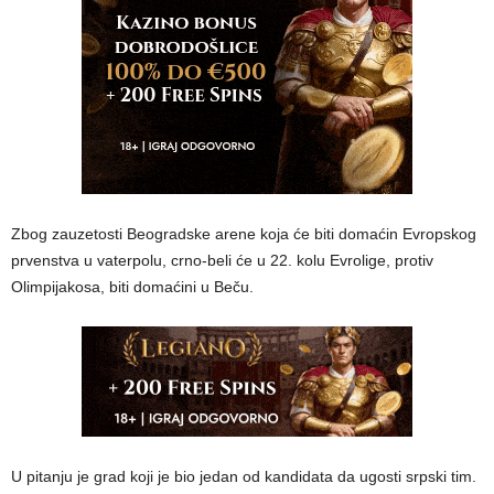
Zbog zauzetosti Beogradske arene koja će biti domaćin Evropskog
prvenstva u vaterpolu, crno-beli će u 22. kolu Evrolige, protiv
Olimpijakosa, biti domaćini u Beču.
U pitanju je grad koji je bio jedan od kandidata da ugosti srpski tim.