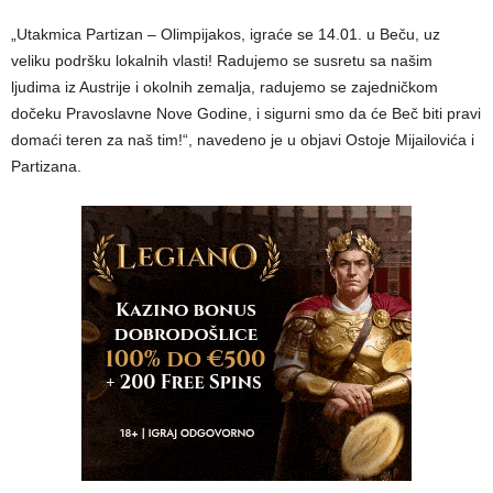
„Utakmica Partizan – Olimpijakos, igraće se 14.01. u Beču, uz
veliku podršku lokalnih vlasti! Radujemo se susretu sa našim
ljudima iz Austrije i okolnih zemalja, radujemo se zajedničkom
dočeku Pravoslavne Nove Godine, i sigurni smo da će Beč biti pravi
domaći teren za naš tim!“, navedeno je u objavi Ostoje Mijailovića i
Partizana.