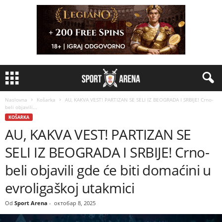
Naslovna
Košarka
AU, KAKVA VEST! PARTIZAN SE SELI IZ BEOGRADA I SRBIJE! Crno-
beli objavili...
KOŠARKA
AU, KAKVA VEST! PARTIZAN SE
SELI IZ BEOGRADA I SRBIJE! Crno-
beli objavili gde će biti domaćini u
evroligaškoj utakmici
Od
Sport Arena
-
октобар 8, 2025