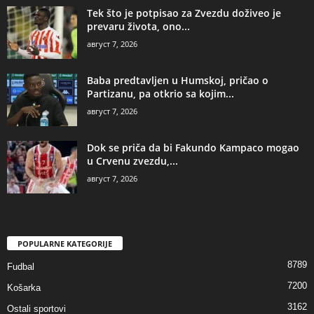
Tek što je potpisao za Zvezdu doživeo je
prevaru života, ono...
август 7, 2026
Baba predtavljen u Humskoj, pričao o
Partizanu, pa otkrio sa kojim...
август 7, 2026
Dok se priča da bi Fakundo Kampaco mogao
u Crvenu zvezdu,...
август 7, 2026
POPULARNE KATEGORIJE
8789
Fudbal
7200
Košarka
3162
Ostali sportovi