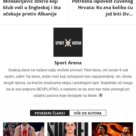
Milosavljević otkrio koji
Potresna ispovest čuvenog
klub voli u Engleskoj i šta
Hrvata: Ko zna koliko ću
očekuje protiv Albanije
još biti živ…
Sport Arena
Svakog dana na našem sajtu možete pronaći Tiket dana, već posle 9 sati
ujutro, zatim Tip dana, jedan meč koji izdvajamo kao najzanimljiviji, ali i dosta
drugih tipova, sa kraćim analizama ekipa i predlogom igre. Najbitnije od svega
da je sve potpuno BESPLATNO, a nadamo se da smo bar malo pomogli pri
odabiru parova koje dodajete na tikete.
POVEZANI ČLANCI
VIŠE OD AUTORA