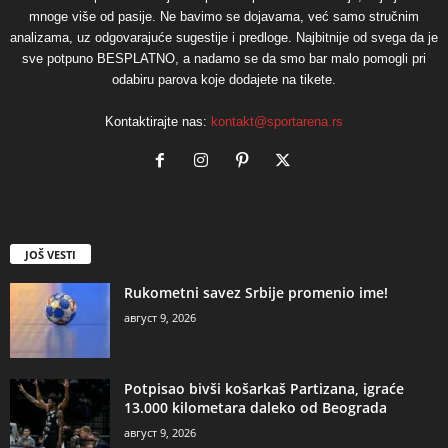
mnoge više od pasije. Ne bavimo se dojavama, već samo stručnim
analizama, uz odgovarajuće sugestije i predloge. Najbitnije od svega da je
sve potpuno BESPLATNO, a nadamo se da smo bar malo pomogli pri
odabiru parova koje dodajete na tikete.
Kontaktirajte nas:
kontakt@sportarena.rs
JOŠ VESTI
Rukometni savez Srbije promenio ime!
август 9, 2026
Potpisao bivši košarkaš Partizana, igraće
13.000 kilometara daleko od Beograda
август 9, 2026