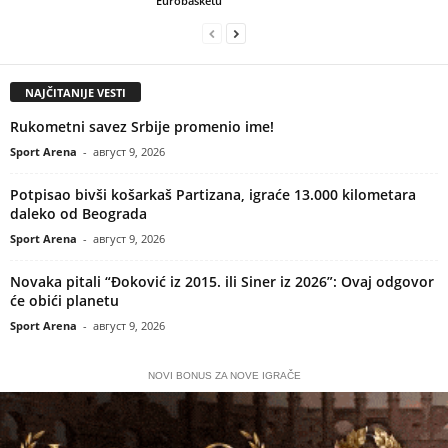
Eurobasketu
NAJČITANIJE VESTI
Rukometni savez Srbije promenio ime!
Sport Arena
-
август 9, 2026
Potpisao bivši košarkaš Partizana, igraće 13.000 kilometara
daleko od Beograda
Sport Arena
-
август 9, 2026
Novaka pitali “Đoković iz 2015. ili Siner iz 2026”: Ovaj odgovor
će obići planetu
Sport Arena
-
август 9, 2026
NOVI BONUS ZA NOVE IGRAČE