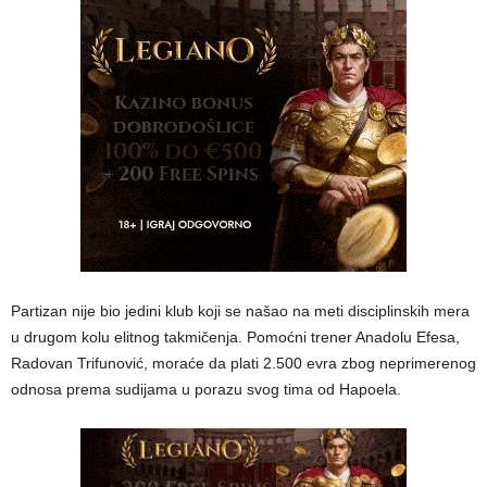
Partizan nije bio jedini klub koji se našao na meti disciplinskih mera
u drugom kolu elitnog takmičenja. Pomoćni trener Anadolu Efesa,
Radovan Trifunović, moraće da plati 2.500 evra zbog neprimerenog
odnosa prema sudijama u porazu svog tima od Hapoela.