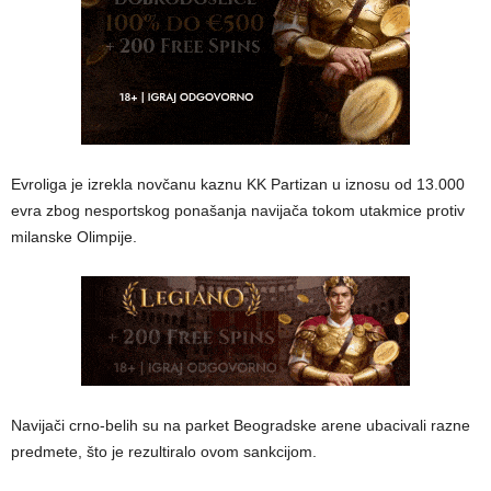
Evroliga je izrekla novčanu kaznu KK Partizan u iznosu od 13.000
evra zbog nesportskog ponašanja navijača tokom utakmice protiv
milanske Olimpije.
Navijači crno-belih su na parket Beogradske arene ubacivali razne
predmete, što je rezultiralo ovom sankcijom.