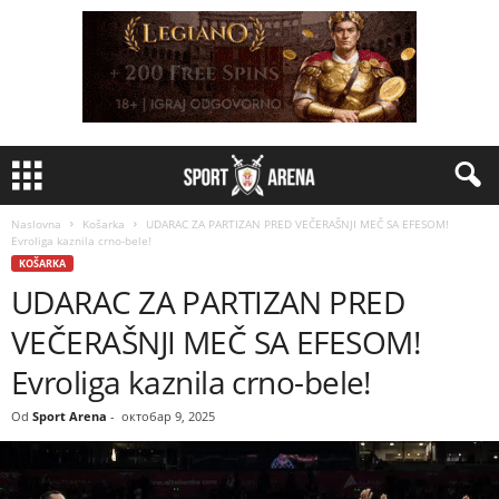
Naslovna
Košarka
UDARAC ZA PARTIZAN PRED VEČERAŠNJI MEČ SA EFESOM!
Evroliga kaznila crno-bele!
KOŠARKA
UDARAC ZA PARTIZAN PRED
VEČERAŠNJI MEČ SA EFESOM!
Evroliga kaznila crno-bele!
Od
Sport Arena
-
октобар 9, 2025