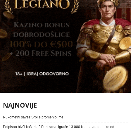
NAJNOVIJE
Rukometni savez Srbije promenio ime!
Potpisao bivši košarkaš Partizana, igraće 13.000 kilometara daleko od