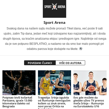
Sport Arena
Svakog dana na našem sajtu možete pronaći Tiket dana, već posle 9 sati
ujutro, zatim Tip dana, jedan meč koji izdvajamo kao najzanimljiviji, ali i dosta
drugih tipova, sa kraćim analizama ekipa i predlogom igre. Najbitnije od svega
da je sve potpuno BESPLATNO, a nadamo se da smo bar malo pomogli pri
odabiru parova koje dodajete na tikete.
POVEZANI ČLANCI
VIŠE OD AUTORA
Potpisao bivši košarkaš
Tragedija: Srbija izgubila
Evo gde možete da
Partizana, igraće 13.000
od Rumunije nemogućim
gledate uživo TV prenos
kilometara daleko od
košem uz zvuk sirene,
meča Srbija – Rumunija
Beograda
novi poraz Orlića na
na Eurobasketu U16