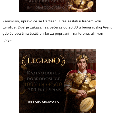
Zanimljivo, upravo će se Partizan i Efes sastati u trećem kolu
Evrolige. Duel je zakazan za večeras od 20:30 u beogradskoj Areni,
gde će oba tima tražiti priliku za popravni – na terenu, ali i van
njega.