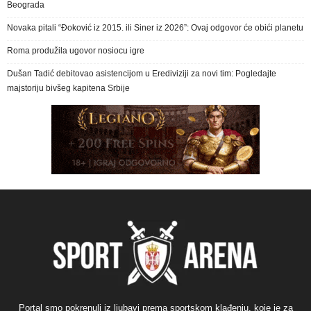
Beograda
Novaka pitali “Đoković iz 2015. ili Siner iz 2026”: Ovaj odgovor će obići planetu
Roma produžila ugovor nosiocu igre
Dušan Tadić debitovao asistencijom u Erediviziji za novi tim: Pogledajte
majstoriju bivšeg kapitena Srbije
Portal smo pokrenuli iz ljubavi prema sportskom klađenju, koje je za