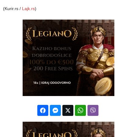
(Kurir.rs /
Lajk.rs
)