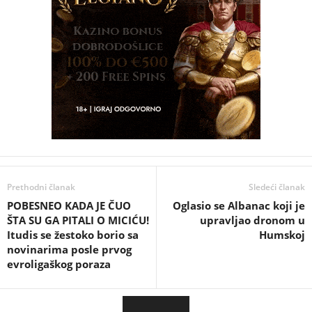
Prethodni članak
Sledeći članak
POBESNEO KADA JE ČUO
Oglasio se Albanac koji je
ŠTA SU GA PITALI O MICIĆU!
upravljao dronom u
Itudis se žestoko borio sa
Humskoj
novinarima posle prvog
evroligaškog poraza