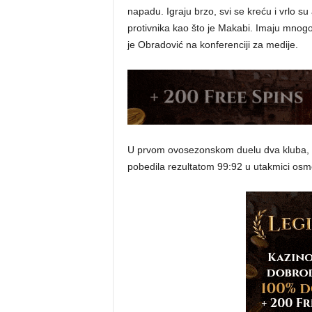
napadu. Igraju brzo, svi se kreću i vrlo s
protivnika kao što je Makabi. Imaju mnogo o
je Obradović na konferenciji za medije.
U prvom ovosezonskom duelu dva kluba, k
pobedila rezultatom 99:92 u utakmici osmo