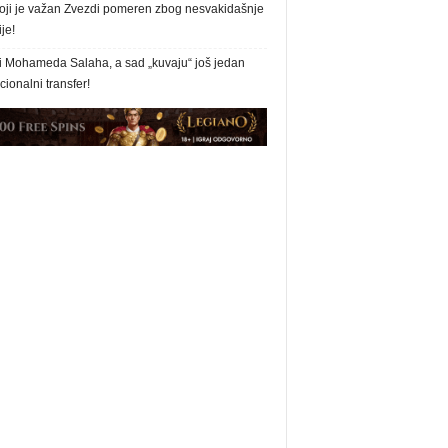
oji je važan Zvezdi pomeren zbog nesvakidašnje
ije!
i Mohameda Salaha, a sad „kuvaju“ još jedan
ionalni transfer!