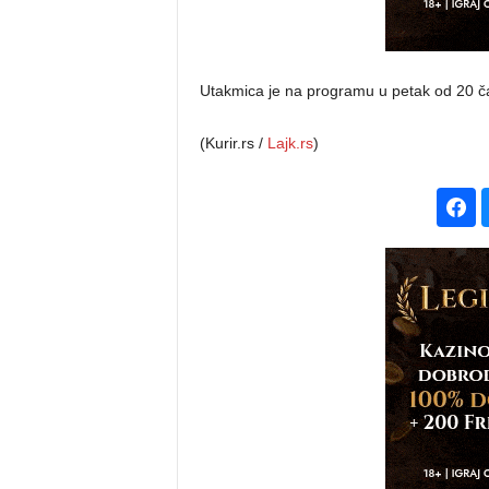
Utakmica je na programu u petak od 20 č
(Kurir.rs /
Lajk.rs
)