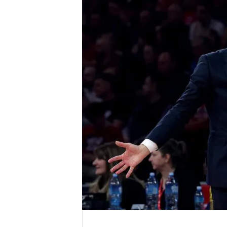
r
e
n
a