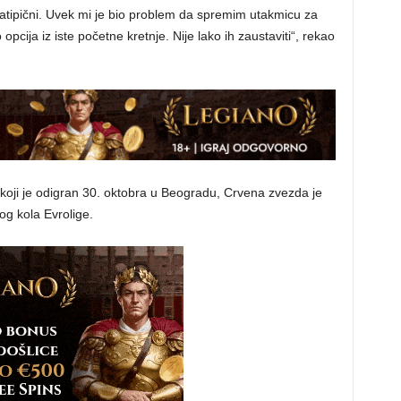
u atipični. Uvek mi je bio problem da spremim utakmicu za
pcija iz iste početne kretnje. Nije lako ih zaustaviti“, rekao
oji je odigran 30. oktobra u Beogradu, Crvena zvezda je
g kola Evrolige.