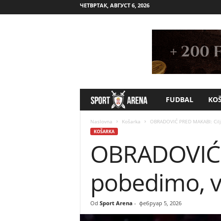
ЧЕТВРТАК, АВГУСТ 6, 2026
FUDBAL
KO
S
p
Naslovna
Košarka
OBRADOVIĆ PRED MAKABI: Cilj
KOŠARKA
OBRADOVIĆ P
o
r
pobedimo, v
t
Od
Sport Arena
-
фебруар 5, 2026
A