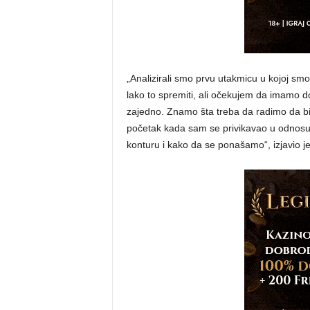
„Analizirali smo prvu utakmicu u kojoj smo 
lako to spremiti, ali očekujem da imamo 
zajedno. Znamo šta treba da radimo da bi
početak kada sam se privikavao u odnosu na 
konturu i kako da se ponašamo“, izjavio j