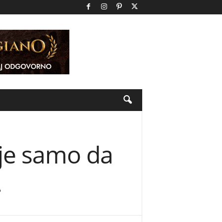
je samo da
…