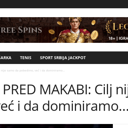
ŠARKA
TENIS
SPORT SRBIJA JACKPOT
 nije samo da pobedimo, već i da dominiramo…
RED MAKABI: Cilj ni
eć i da dominiramo