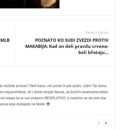
Sledeći članak
 MLB
POZNATO KO SUDI ZVEZDI PROTIV
MAKABIJA: Kad on deli pravdu crveno-
beli blistaju…
možete pronaći Tiket dana, već posle 9 sati ujutro, zatim Tip dana,
 najzanimljiviji, ali i dosta drugih tipova, sa kraćim analizama ekipa
ije od svega da je sve potpuno BESPLATNO, a nadamo se da smo bar
rova koje dodajete na tikete.