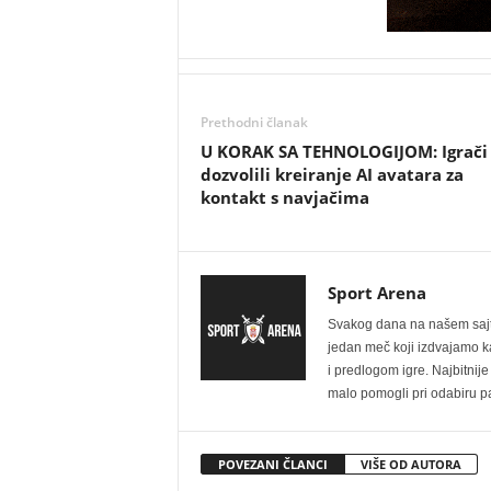
Prethodni članak
U KORAK SA TEHNOLOGIJOM: Igrači
dozvolili kreiranje AI avatara za
kontakt s navjačima
Sport Arena
Svakog dana na našem sajtu 
jedan meč koji izdvajamo kao
i predlogom igre. Najbitn
malo pomogli pri odabiru pa
POVEZANI ČLANCI
VIŠE OD AUTORA