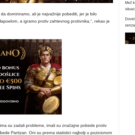
Meč k
situac
 dominiramo, ali je najvažnije pobediti, jer je bilo
Dovel
apoelom, a igramo protiv zahtevnog protivnika,“, rekao je
senzac
vima su zadali probleme, imali su značajne pobede protiv
obede Partizan. Oni su prema statistici najbolji u pozicionom