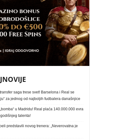
JNOVIJE
ransfer saga trese svet! Barselona i Real se
ju“ za jednog od najboljih fudbalera današnjice
„bomba“ u Madridu! Real plaća 140.000.000 evra
godišnjeg talenta!
eli predstavili novog trenera: „Neverovatna je