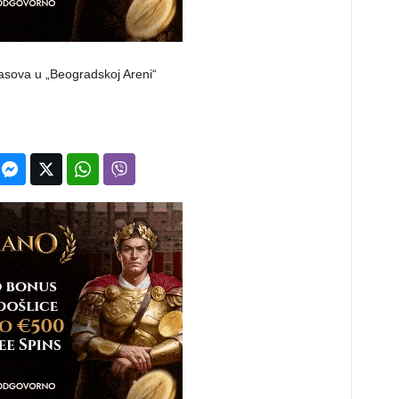
asova u „Beogradskoj Areni“