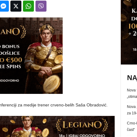
NA
Nova t
„otima
ferenciji za medije trener crveno-belih Saša Obradović.
Nova 
za 19-
Crno-b
čast“