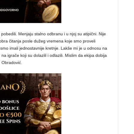
pobedili. Menjaju stalno odbranu i u njoj su atipični. Nije
dobra čitanja posle dužeg vremena koje smo proveli
smo imali jednostavnije kretnje. Lakše mi je u odnosu na
igrače koji su dolazili i odlazili. Mislim da ekipa dobija
e Obradović.