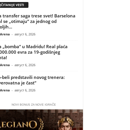
ČITANIJE VESTI
 transfer saga trese svet! Barselona
al se „otimaju“ za jednog od
ljih...
 Arena
-
август 6, 2026
 „bomba“ u Madridu! Real plaća
000.000 evra za 19-godišnjeg
nta!
 Arena
-
август 6, 2026
-beli predstavili novog trenera:
erovatna je čast“
 Arena
-
август 6, 2026
NOVI BONUS ZA NOVE IGRAČE