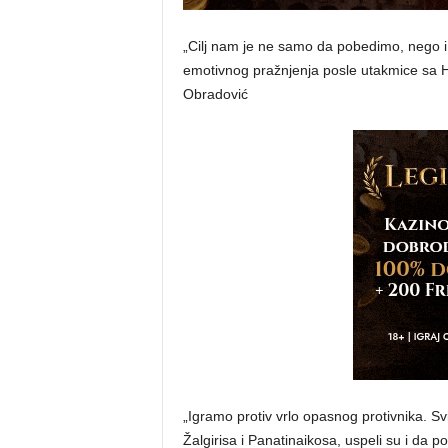
„Cilj nam je ne samo da pobedimo, nego i da
emotivnog pražnjenja posle utakmice sa H
Obradović
„Igramo protiv vrlo opasnog protivnika. S
Žalgirisa i Panatinaikosa, uspeli su i da p