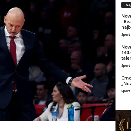
NAJ
Nova
i Re
najbo
Sport
Nova
140.
tale
Sport
Crno
„Nev
Sport