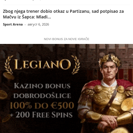
Zbog njega trener dobio otkaz u Partizanu, sad potpisao za
Mačvu iz Šapca: Mladi...
Sport Arena
-
август 6, 2026
NOVI BONUS ZA NOVE IGRAČE