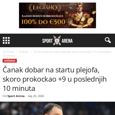
Naslovna
Košarka
Čanak dobar na startu plejofa, skoro prokockao +9 u poslednjih
10 minuta
KOŠARKA
Čanak dobar na startu plejofa,
skoro prokockao +9 u poslednjih
10 minuta
Od
Sport Arena
-
мај 20, 2026