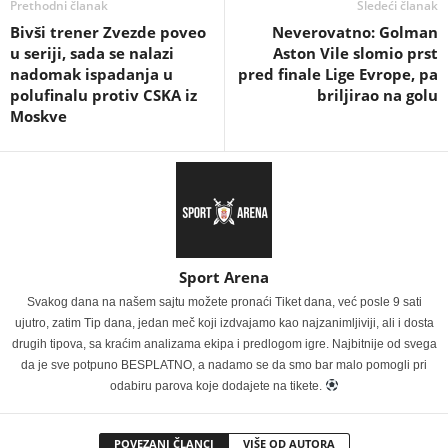
Prethodni članak
Sledeći članak
Bivši trener Zvezde poveo
Neverovatno: Golman
u seriji, sada se nalazi
Aston Vile slomio prst
nadomak ispadanja u
pred finale Lige Evrope, pa
polufinalu protiv CSKA iz
briljirao na golu
Moskve
Sport Arena
Svakog dana na našem sajtu možete pronaći Tiket dana, već posle 9 sati
ujutro, zatim Tip dana, jedan meč koji izdvajamo kao najzanimljiviji, ali i dosta
drugih tipova, sa kraćim analizama ekipa i predlogom igre. Najbitnije od svega
da je sve potpuno BESPLATNO, a nadamo se da smo bar malo pomogli pri
odabiru parova koje dodajete na tikete.
POVEZANI ČLANCI
VIŠE OD AUTORA