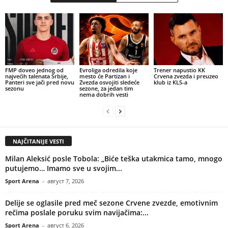
FMP doveo jednog od
Evroliga odredila koje
Trener napustio KK
najvećih talenata Srbije,
mesto će Partizan i
Crvena zvezda i preuzeo
Panteri sve jači pred novu
Zvezda osvojiti sledeće
klub iz KLS-a
sezonu
sezone, za jedan tim
nema dobrih vesti
NAJČITANIJE VESTI
Milan Aleksić posle Tobola: „Biće teška utakmica tamo, mnogo
putujemo… Imamo sve u svojim...
Sport Arena
-
август 7, 2026
Delije se oglasile pred meč sezone Crvene zvezde, emotivnim
rečima poslale poruku svim navijačima:...
Sport Arena
-
август 6, 2026