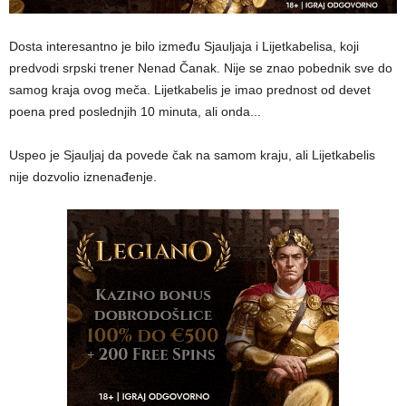
Dosta interesantno je bilo između Sjauljaja i Lijetkabelisa, koji
predvodi srpski trener Nenad Čanak. Nije se znao pobednik sve do
samog kraja ovog meča. Lijetkabelis je imao prednost od devet
poena pred poslednjih 10 minuta, ali onda...
Uspeo je Sjauljaj da povede čak na samom kraju, ali Lijetkabelis
nije dozvolio iznenađenje.