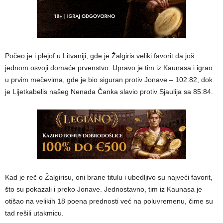
Počeo je i plejof u Litvaniji, gde je Žalgiris veliki favorit da još
jednom osvoji domaće prvenstvo. Upravo je tim iz Kaunasa i igrao
u prvim mečevima, gde je bio siguran protiv Jonave – 102:82, dok
je Lijetkabelis našeg Nenada Čanka slavio protiv Sjaulija sa 85:84.
Kad je reč o Žalgirisu, oni brane titulu i ubedljivo su najveći favorit,
što su pokazali i preko Jonave. Jednostavno, tim iz Kaunasa je
otišao na velikih 18 poena prednosti već na poluvremenu, čime su
tad rešili utakmicu.