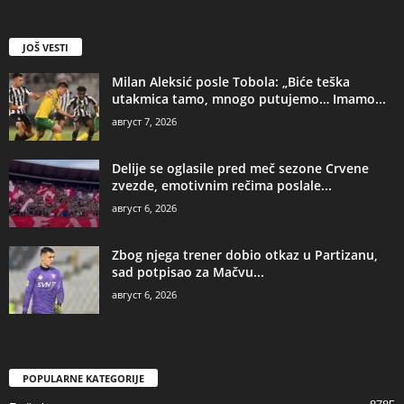
JOŠ VESTI
Milan Aleksić posle Tobola: „Biće teška
utakmica tamo, mnogo putujemo… Imamo...
август 7, 2026
Delije se oglasile pred meč sezone Crvene
zvezde, emotivnim rečima poslale...
август 6, 2026
Zbog njega trener dobio otkaz u Partizanu,
sad potpisao za Mačvu...
август 6, 2026
POPULARNE KATEGORIJE