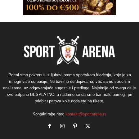
Portal smo pokrenuli iz ljubavi prema sportskom klađenju, koje je za
mnoge više od pasije. Ne bavimo se dojavama, već samo stručnim
analizama, uz odgovarajuće sugestije i predloge. Najbitnije od svega da je
sve potpuno BESPLATNO, a nadamo se da smo bar malo pomogli pri
odabiru parova koje dodajete na tikete.
Kontaktirajte nas:
kontakt@sportarena.rs