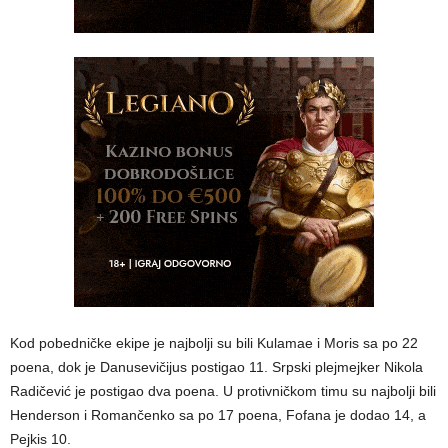
Kod pobedničke ekipe je najbolji su bili Kulamae i Moris sa po 22
poena, dok je Danusevičijus postigao 11. Srpski plejmejker Nikola
Radičević je postigao dva poena. U protivničkom timu su najbolji bili
Henderson i Romančenko sa po 17 poena, Fofana je dodao 14, a
Pejkis 10.