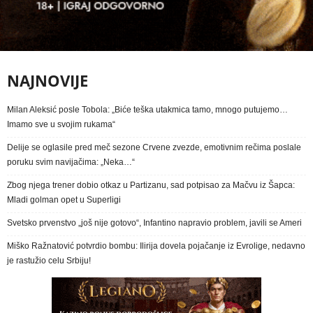
NAJNOVIJE
Milan Aleksić posle Tobola: „Biće teška utakmica tamo, mnogo putujemo…
Imamo sve u svojim rukama“
Delije se oglasile pred meč sezone Crvene zvezde, emotivnim rečima poslale
poruku svim navijačima: „Neka…“
Zbog njega trener dobio otkaz u Partizanu, sad potpisao za Mačvu iz Šapca:
Mladi golman opet u Superligi
Svetsko prvenstvo „još nije gotovo“, Infantino napravio problem, javili se Ameri
Miško Ražnatović potvrdio bombu: Ilirija dovela pojačanje iz Evrolige, nedavno
je rastužio celu Srbiju!