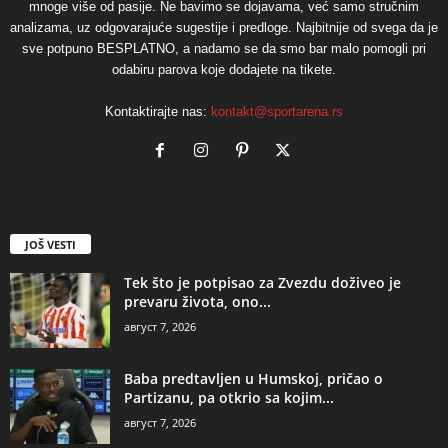
mnoge više od pasije. Ne bavimo se dojavama, već samo stručnim
analizama, uz odgovarajuće sugestije i predloge. Najbitnije od svega da je
sve potpuno BESPLATNO, a nadamo se da smo bar malo pomogli pri
odabiru parova koje dodajete na tikete.
Kontaktirajte nas:
kontakt@sportarena.rs
JOŠ VESTI
Tek što je potpisao za Zvezdu doživeo je
prevaru života, ono...
август 7, 2026
Baba predtavljen u Humskoj, pričao o
Partizanu, pa otkrio sa kojim...
август 7, 2026