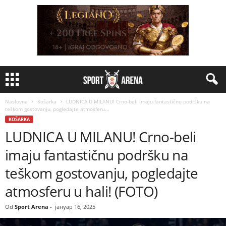
Naslovna
Košarka
LUDNICA U MILANU! Crno-beli imaju fantastičnu podršku na
teškom gostovanju, pogledajte atmosferu...
KOŠARKA
LUDNICA U MILANU! Crno-beli
imaju fantastičnu podršku na
teškom gostovanju, pogledajte
atmosferu u hali! (FOTO)
Od
Sport Arena
-
јануар 16, 2025