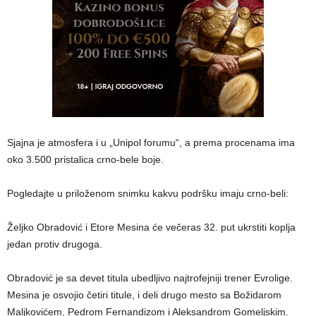
Sjajna je atmosfera i u „Unipol forumu“, a prema procenama ima
oko 3.500 pristalica crno-bele boje.
Pogledajte u priloženom snimku kakvu podršku imaju crno-beli:
Željko Obradović i Etore Mesina će večeras 32. put ukrstiti koplja
jedan protiv drugoga.
Obradović je sa devet titula ubedljivo najtrofejniji trener Evrolige.
Mesina je osvojio četiri titule, i deli drugo mesto sa Božidarom
Maljkovićem, Pedrom Fernandizom i Aleksandrom Gomeljskim.