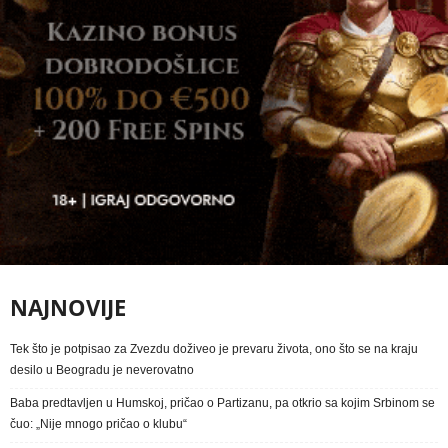
NAJNOVIJE
Tek što je potpisao za Zvezdu doživeo je prevaru života, ono što se na kraju
desilo u Beogradu je neverovatno
Baba predtavljen u Humskoj, pričao o Partizanu, pa otkrio sa kojim Srbinom se
čuo: „Nije mnogo pričao o klubu“