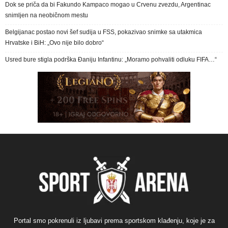
Dok se priča da bi Fakundo Kampaco mogao u Crvenu zvezdu, Argentinac
snimljen na neobičnom mestu
Belgijanac postao novi šef sudija u FSS, pokazivao snimke sa utakmica
Hrvatske i BiH: „Ovo nije bilo dobro“
Usred bure stigla podrška Đaniju Infantinu: „Moramo pohvaliti odluku FIFA…“
Portal smo pokrenuli iz ljubavi prema sportskom klađenju, koje je za