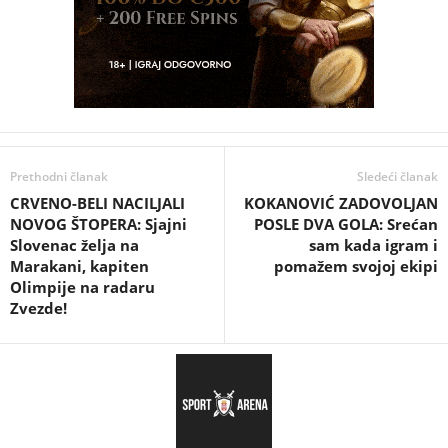
Prethodni članak
Sledeći članak
CRVENO-BELI NACILJALI
KOKANOVIĆ ZADOVOLJAN
NOVOG ŠTOPERA: Sjajni
POSLE DVA GOLA: Srećan
Slovenac želja na
sam kada igram i
Marakani, kapiten
pomažem svojoj ekipi
Olimpije na radaru
Zvezde!