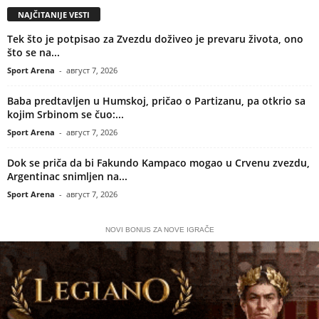
NAJČITANIJE VESTI
Tek što je potpisao za Zvezdu doživeo je prevaru života, ono
što se na...
Sport Arena
-
август 7, 2026
Baba predtavljen u Humskoj, pričao o Partizanu, pa otkrio sa
kojim Srbinom se čuo:...
Sport Arena
-
август 7, 2026
Dok se priča da bi Fakundo Kampaco mogao u Crvenu zvezdu,
Argentinac snimljen na...
Sport Arena
-
август 7, 2026
NOVI BONUS ZA NOVE IGRAČE