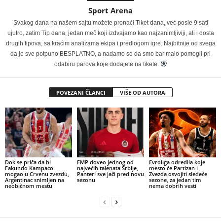
Sport Arena
Svakog dana na našem sajtu možete pronaći Tiket dana, već posle 9 sati
ujutro, zatim Tip dana, jedan meč koji izdvajamo kao najzanimljiviji, ali i dosta
drugih tipova, sa kraćim analizama ekipa i predlogom igre. Najbitnije od svega
da je sve potpuno BESPLATNO, a nadamo se da smo bar malo pomogli pri
odabiru parova koje dodajete na tikete.
POVEZANI ČLANCI
VIŠE OD AUTORA
Dok se priča da bi
FMP doveo jednog od
Evroliga odredila koje
Fakundo Kampaco
najvećih talenata Srbije,
mesto će Partizan i
mogao u Crvenu zvezdu,
Panteri sve jači pred novu
Zvezda osvojiti sledeće
Argentinac snimljen na
sezonu
sezone, za jedan tim
neobičnom mestu
nema dobrih vesti