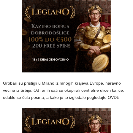
Grobari su pristigli u Milano iz mnogih krajeva Evrope, naravno
većina iz Srbije. Od ranih sati su okupirali centralne ulice i kafiće,
odakle se čula pesma, a kako je to izgledalo pogledajte OVDE.