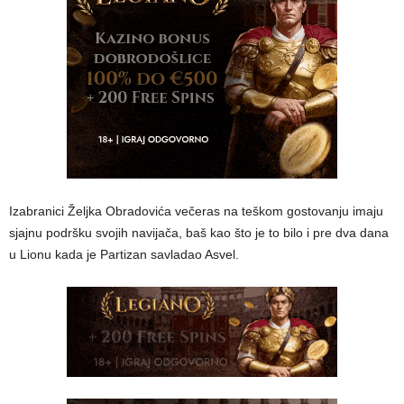
Izabranici Željka Obradovića večeras na teškom gostovanju imaju
sjajnu podršku svojih navijača, baš kao što je to bilo i pre dva dana
u Lionu kada je Partizan savladao Asvel.