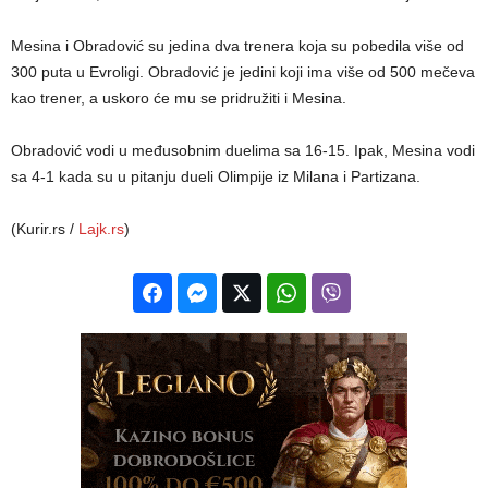
Mesina i Obradović su jedina dva trenera koja su pobedila više od
300 puta u Evroligi. Obradović je jedini koji ima više od 500 mečeva
kao trener, a uskoro će mu se pridružiti i Mesina.
Obradović vodi u međusobnim duelima sa 16-15. Ipak, Mesina vodi
sa 4-1 kada su u pitanju dueli Olimpije iz Milana i Partizana.
(Kurir.rs /
Lajk.rs
)