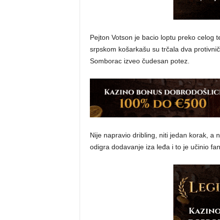
Pejton Votson je bacio loptu preko celog 
srpskom košarkašu su trčala dva protivnič
Somborac izveo čudesan potez.
Nije napravio dribling, niti jedan korak, a 
odigra dodavanje iza leđa i to je učinio fan