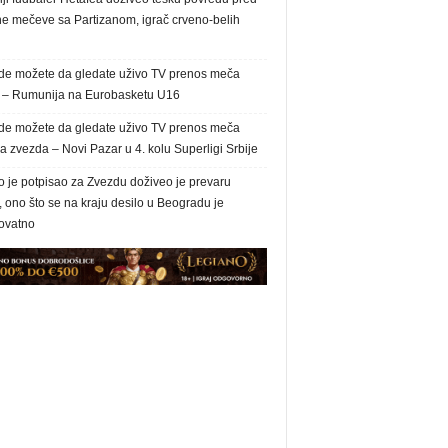
ne mečeve sa Partizanom, igrač crveno-belih
de možete da gledate uživo TV prenos meča
a – Rumunija na Eurobasketu U16
de možete da gledate uživo TV prenos meča
 zvezda – Novi Pazar u 4. kolu Superligi Srbije
o je potpisao za Zvezdu doživeo je prevaru
, ono što se na kraju desilo u Beogradu je
ovatno