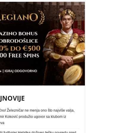
JNOVIJE
no! Železničar ne menja ono što najviše valja,
ir Koković produžio ugovor sa klubom iz
eva
ji fudbaler Hetafea doživeo tešku povredu pred