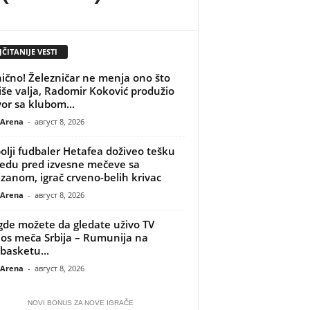
ČITANIJE VESTI
ično! Železničar ne menja ono što
iše valja, Radomir Koković produžio
or sa klubom...
 Arena
-
август 8, 2026
olji fudbaler Hetafea doživeo tešku
edu pred izvesne mečeve sa
izanom, igrač crveno-belih krivac
 Arena
-
август 8, 2026
gde možete da gledate uživo TV
os meča Srbija – Rumunija na
basketu...
 Arena
-
август 8, 2026
NOVI BONUS ZA NOVE IGRAČE