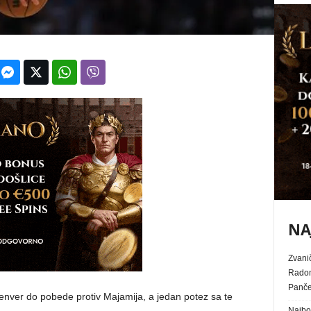
NA
Zvanič
Radom
Panč
Denver do pobede protiv Majamija, a jedan potez sa te
Najbol