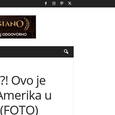
! Ovo je
 Amerika u
! (FOTO)