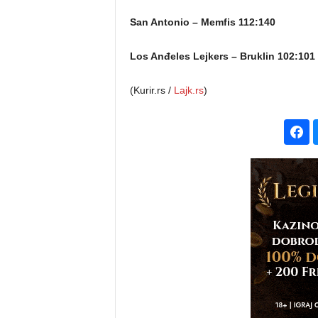
San Antonio – Memfis 112:140
Los Anđeles Lejkers – Bruklin 102:101
(Kurir.rs /
Lajk.rs
)