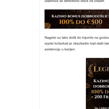
utakmice se definitivno ističe od ostalih.
Nagetsi su lako došli do trijumfa na gosto
srpski košarkaš je obezbedio tripl-dabl tak
asistenciju u karijeri.