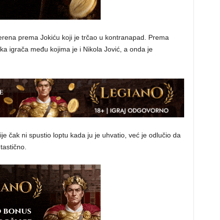
terena prema Jokiću koji je trčao u kontranapad. Prema
ka igrača među kojima je i Nikola Jović, a onda je
nije čak ni spustio loptu kada ju je uhvatio, već je odlučio da
tastično.