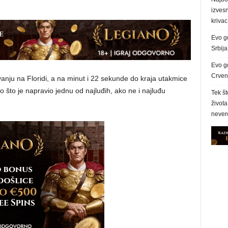
izves
krivac
Evo g
Srbij
Evo g
Crvena
vanju na Floridi, a na minut i 22 sekunde do kraja utakmice
o što je napravio jednu od najluđih, ako ne i najluđu
Tek št
života
never