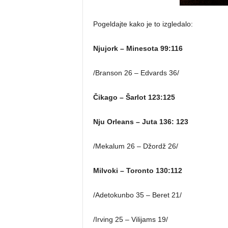
Pogeldajte kako je to izgledalo:
Njujork – Minesota 99:116
/Branson 26 – Edvards 36/
Čikago – Šarlot 123:125
Nju Orleans – Juta 136: 123
/Mekalum 26 – Džordž 26/
Milvoki – Toronto 130:112
/Adetokunbo 35 – Beret 21/
/Irving 25 – Vilijams 19/