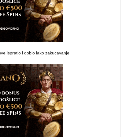
ve ispratio i dobio lako zakucavanje.