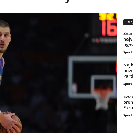
NAJ
Zvan
najv
ugov
Sport
Najb
povr
Part
Sport
Evo 
pren
Euro
Sport