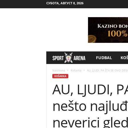
СУБОТА, АВГУСТ 8, 2026
FUDBAL
KO
S
p
Naslovna
Košarka
AU, LJUDI, PA ŠTA SE OVO DESIL
KOŠARKA
AU, LJUDI, 
o
r
nešto najluđ
t
neverici gle
A