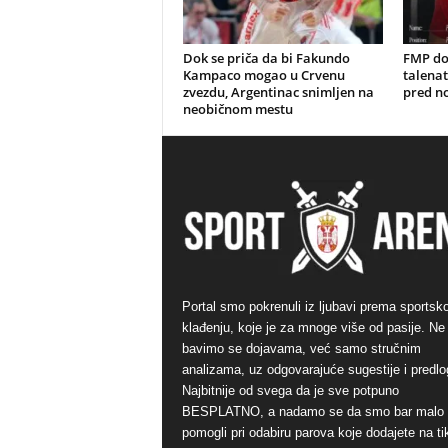
Dok se priča da bi Fakundo
FMP do
Kampaco mogao u Crvenu
talenat
zvezdu, Argentinac snimljen na
pred n
neobičnom mestu
Portal smo pokrenuli iz ljubavi prema sports
klađenju, koje je za mnoge više od pasije. Ne
bavimo se dojavama, već samo stručnim
analizama, uz odgovarajuće sugestije i predlo
Najbitnije od svega da je sve potpuno
BESPLATNO, a nadamo se da smo bar malo
pomogli pri odabiru parova koje dodajete na ti