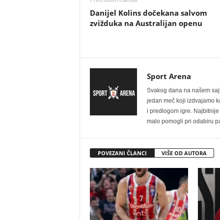
Danijel Kolins dočekana salvom
zvižduka na Australijan openu
Sport Arena
Svakog dana na našem sajtu 
jedan meč koji izdvajamo kao
i predlogom igre. Najbitn
malo pomogli pri odabiru pa
POVEZANI ČLANCI
VIŠE OD AUTORA