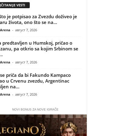
ČITANIJE VESTI
što je potpisao za Zvezdu doživeo je
aru života, ono što se na...
 Arena
-
август 7, 2026
 predtavljen u Humskoj, pričao o
izanu, pa otkrio sa kojim Srbinom se
..
 Arena
-
август 7, 2026
se priča da bi Fakundo Kampaco
o u Crvenu zvezdu, Argentinac
ljen na...
 Arena
-
август 7, 2026
NOVI BONUS ZA NOVE IGRAČE