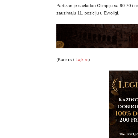
Partizan je savladao Olimpiju sa 90:70 i na 
zauzimaju 11. poziciju u Evroligi.
(Kurir.rs /
Lajk.rs
)