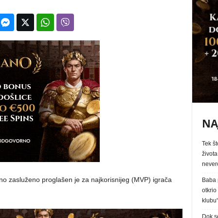
NA
Tek št
života
never
o zasluženo proglašen je za najkorisnijeg (MVP) igrača
Baba p
otkrio
klubu
Dok s