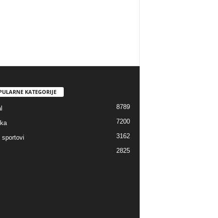
PULARNE KATEGORIJE
8789
l
7200
ka
3162
 sportovi
2825