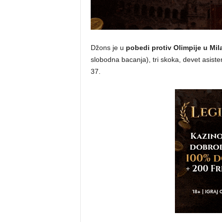
Džons je u
pobedi protiv Olimpije u Mil
slobodna bacanja), tri skoka, devet asisten
37.