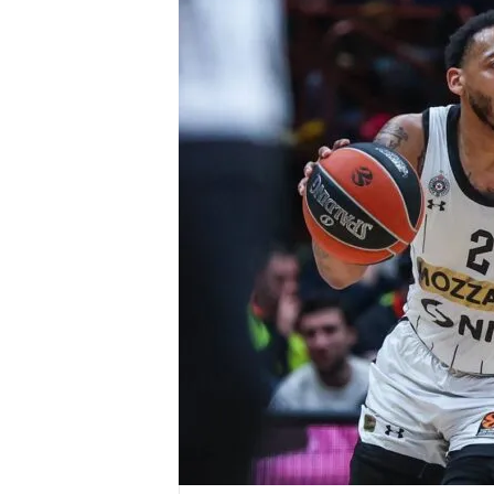
r
e
n
a