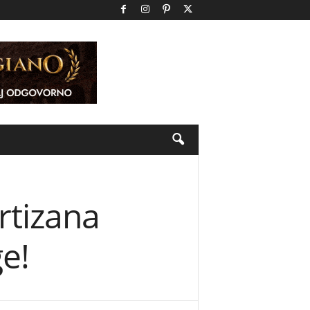
rtizana
e!