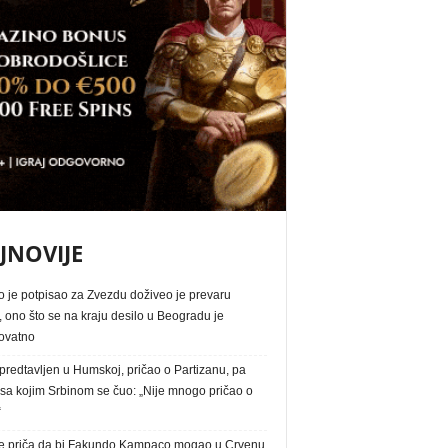
JNOVIJE
o je potpisao za Zvezdu doživeo je prevaru
, ono što se na kraju desilo u Beogradu je
ovatno
redtavljen u Humskoj, pričao o Partizanu, pa
 sa kojim Srbinom se čuo: „Nije mnogo pričao o
“
e priča da bi Fakundo Kampaco mogao u Crvenu