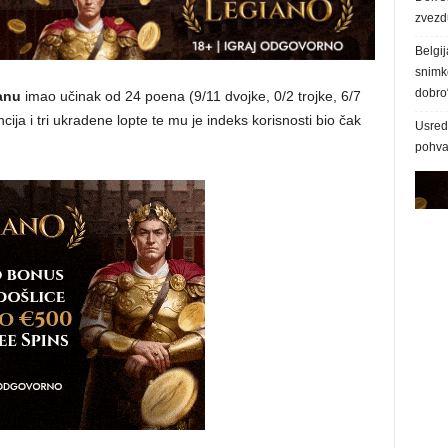
zvezd
Belgij
snimke
dobro
anu
imao učinak od 24 poena (9/11 dvojke, 0/2 trojke, 6/7
cija i tri ukradene lopte te mu je indeks korisnosti bio čak
Usred 
pohva