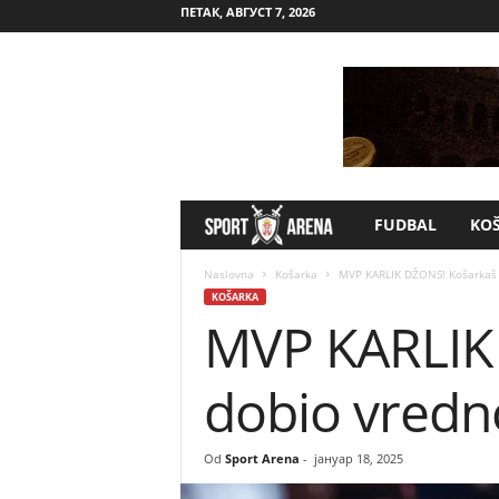
ПЕТАК, АВГУСТ 7, 2026
FUDBAL
KO
S
p
Naslovna
Košarka
MVP KARLIK DŽONS! Košarkaš P
KOŠARKA
MVP KARLIK 
o
r
dobio vredno
t
Od
Sport Arena
-
јануар 18, 2025
A