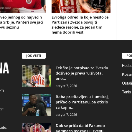
veo jednog od najvećih
Evroliga odredila koje mesto će
a Srbije, Panteri sve jači
Partizan i Zvezda osvojiti
ovu sezonu
sledeće sezone, za jedan tim
nema dobrih vesti
JOŠ VESTI
PO
Fudba
Tek što je potpisao za Zvezdu
doživeo je prevaru života,
Košar
ono...
Ostali
август 7, 2026
kom
Tenis
Baba predtavljen u Humskoj,
pričao o Partizanu, pa otkrio
sa kojim...
ge.
август 7, 2026
Dok se priča da bi Fakundo
kete.
Kampaco mogao u Crvenu