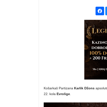
Košarkaš Partizana
Karlik Džons
apsolutn
22. kola
Evrolige
.