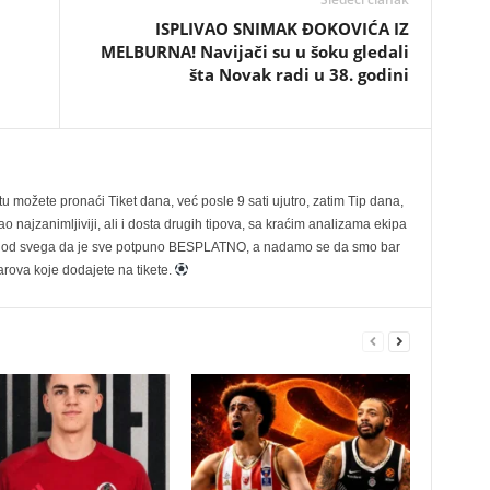
ISPLIVAO SNIMAK ĐOKOVIĆA IZ
MELBURNA! Navijači su u šoku gledali
šta Novak radi u 38. godini
možete pronaći Tiket dana, već posle 9 sati ujutro, zatim Tip dana,
 najzanimljiviji, ali i dosta drugih tipova, sa kraćim analizama ekipa
ije od svega da je sve potpuno BESPLATNO, a nadamo se da smo bar
rova koje dodajete na tikete.