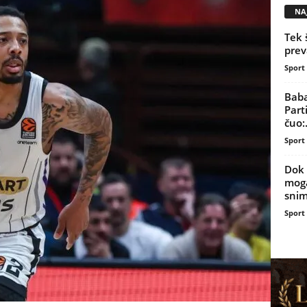
NAJ
Tek 
prev
Sport
Baba
Part
čuo:.
Sport
Dok 
moga
snim
Sport