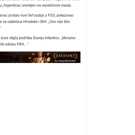
u, Argentinac snimljen na neobičnom mestu
anac postao novi šef sudija u FSS, pokazivao
 sa utakmica Hrvatske i BiH: „Ovo nije bilo
“
bure stigla podrška Đaniju Infantinu: „Moramo
liti odluku FIFA…“