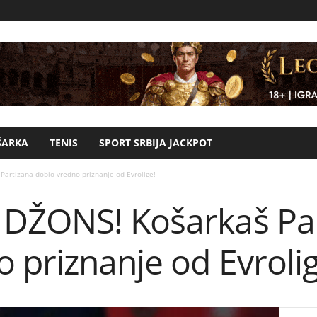
ŠARKA
TENIS
SPORT SRBIJA JACKPOT
artizana dobio vredno priznanje od Evrolige!
DŽONS! Košarkaš Pa
 priznanje od Evrolig