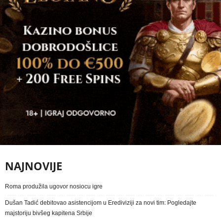
NAJNOVIJE
Roma produžila ugovor nosiocu igre
Dušan Tadić debitovao asistencijom u Erediviziji za novi tim: Pogledajte
majstoriju bivšeg kapitena Srbije