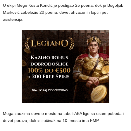
U ekipi Mege Kosta Kondić je postigao 25 poena, dok je Bogoljub
Marković zabeležio 20 poena, devet uhvaćenih lopti i pet
asistencija.
Mega zauzima deveto mesto na tabeli ABA lige sa osam pobeda i
devet poraza, dok isti učinak na 10. mestu ima FMP.