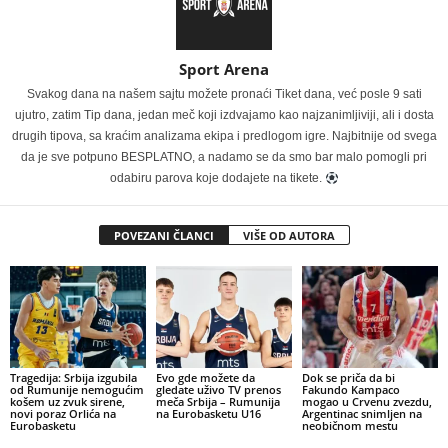
Sport Arena
Svakog dana na našem sajtu možete pronaći Tiket dana, već posle 9 sati
ujutro, zatim Tip dana, jedan meč koji izdvajamo kao najzanimljiviji, ali i dosta
drugih tipova, sa kraćim analizama ekipa i predlogom igre. Najbitnije od svega
da je sve potpuno BESPLATNO, a nadamo se da smo bar malo pomogli pri
odabiru parova koje dodajete na tikete.
POVEZANI ČLANCI
VIŠE OD AUTORA
Tragedija: Srbija izgubila
Evo gde možete da
Dok se priča da bi
od Rumunije nemogućim
gledate uživo TV prenos
Fakundo Kampaco
košem uz zvuk sirene,
meča Srbija – Rumunija
mogao u Crvenu zvezdu,
novi poraz Orlića na
na Eurobasketu U16
Argentinac snimljen na
Eurobasketu
neobičnom mestu