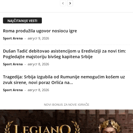
NAJČITANIJE VESTI
Roma produžila ugovor nosiocu igre
Sport Arena
-
август 9, 2026
Dušan Tadić debitovao asistencijom u Erediviziji za novi tim:
Pogledajte majstoriju bivšeg kapitena Srbije
Sport Arena
-
август 8, 2026
Tragedija: Srbija izgubila od Rumunije nemogućim košem uz
zvuk sirene, novi poraz Orlića na...
Sport Arena
-
август 8, 2026
NOVI BONUS ZA NOVE IGRAČE