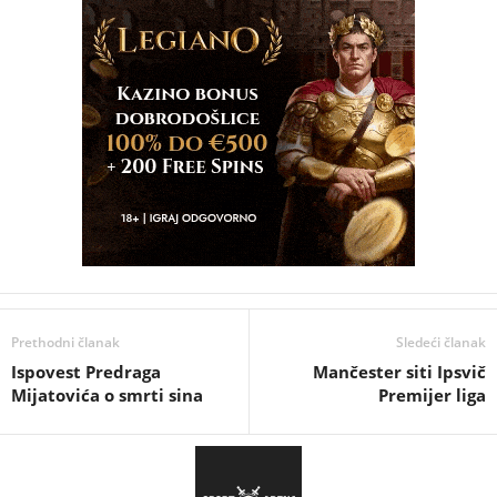
Prethodni članak
Sledeći članak
Ispovest Predraga
Mančester siti Ipsvič
Mijatovića o smrti sina
Premijer liga