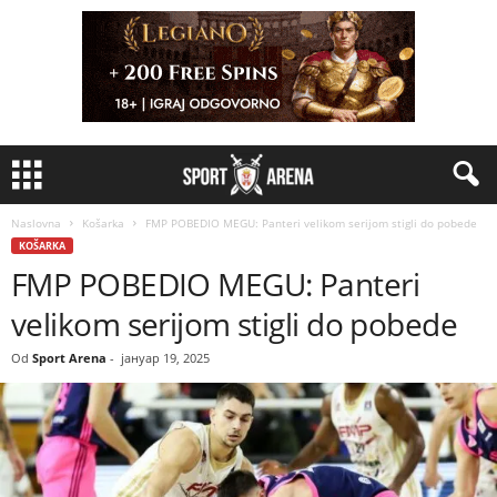
Naslovna
Košarka
FMP POBEDIO MEGU: Panteri velikom serijom stigli do pobede
KOŠARKA
FMP POBEDIO MEGU: Panteri
velikom serijom stigli do pobede
Od
Sport Arena
-
јануар 19, 2025