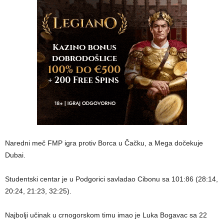
Naredni meč FMP igra protiv Borca u Čačku, a Mega dočekuje
Dubai.
Studentski centar je u Podgorici savladao Cibonu sa 101:86 (28:14,
20:24, 21:23, 32:25).
Najbolji učinak u crnogorskom timu imao je Luka Bogavac sa 22