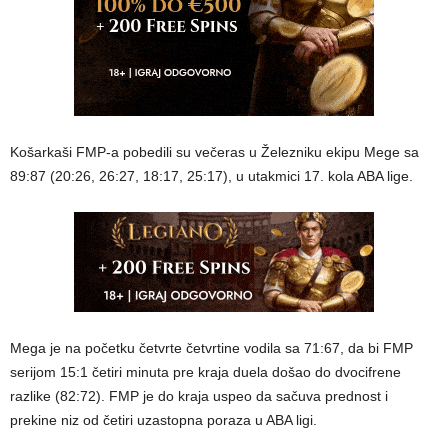
Košarkaši FMP-a pobedili su večeras u Železniku ekipu Mege sa
89:87 (20:26, 26:27, 18:17, 25:17), u utakmici 17. kola ABA lige.
Mega je na početku četvrte četvrtine vodila sa 71:67, da bi FMP
serijom 15:1 četiri minuta pre kraja duela došao do dvocifrene
razlike (82:72). FMP je do kraja uspeo da sačuva prednost i
prekine niz od četiri uzastopna poraza u ABA ligi.