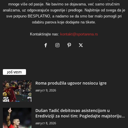
mnoge više od pasije. Ne bavimo se dojavama, već samo stručnim
analizama, uz odgovarajuće sugestije i predloge. Najbitnije od svega da je
sve potpuno BESPLATNO, a nadamo se da smo bar malo pomogli pri
odabiru parova koje dodajete na tikete.
Kontaktirajte nas:
kontakt@sportarena.rs
JOŠ VESTI
Roma produžila ugovor nosiocu igre
август 9, 2026
Dušan Tadić debitovao asistencijom u
Erediviziji za novi tim: Pogledajte majstoriju...
август 8, 2026