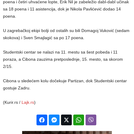
poena i četiri uhvaćene lopte, Erik Nil je zabeležio dabl-dabl učinak
sa 18 poena i 11 asistencija, dok je Nikola Pavlićević dodao 14
poena.
U zagrebačkoj ekipi bolji od ostalih su bili Domagoj Vuković (sedam
skokova) i Sven Smajlagić sa po 17 poena.
Studentski centar se nalazi na 11. mestu sa šest pobeda i 11
poraza, a Cibona zauzima pretposlednje, 15. mesto, sa skorom
2/15.
Cibona u sledećem kolu dočekuje Partizan, dok Studentski centar
gostuje Zadru.
(Kurir.rs /
Lajk.rs
)