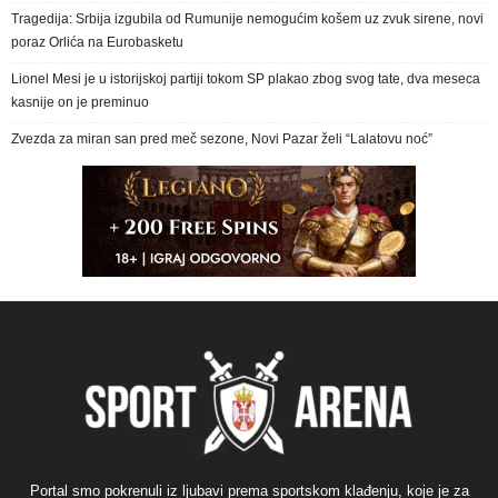
Tragedija: Srbija izgubila od Rumunije nemogućim košem uz zvuk sirene, novi
poraz Orlića na Eurobasketu
Lionel Mesi je u istorijskoj partiji tokom SP plakao zbog svog tate, dva meseca
kasnije on je preminuo
Zvezda za miran san pred meč sezone, Novi Pazar želi “Lalatovu noć”
Portal smo pokrenuli iz ljubavi prema sportskom klađenju, koje je za