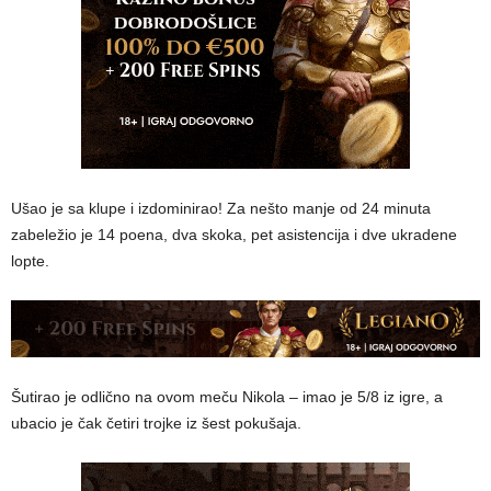
Ušao je sa klupe i izdominirao! Za nešto manje od 24 minuta
zabeležio je 14 poena, dva skoka, pet asistencija i dve ukradene
lopte.
Šutirao je odlično na ovom meču Nikola – imao je 5/8 iz igre, a
ubacio je čak četiri trojke iz šest pokušaja.