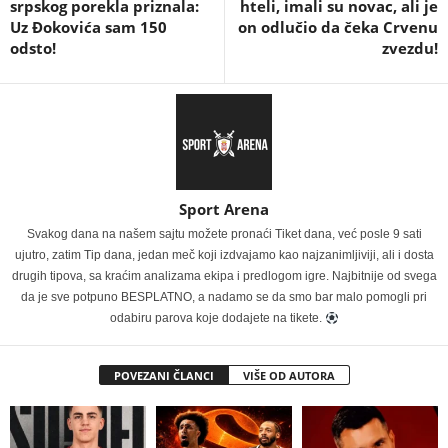
srpskog porekla priznala:
hteli, imali su novac, ali je
Uz Đokovića sam 150
on odlučio da čeka Crvenu
odsto!
zvezdu!
Sport Arena
Svakog dana na našem sajtu možete pronaći Tiket dana, već posle 9 sati
ujutro, zatim Tip dana, jedan meč koji izdvajamo kao najzanimljiviji, ali i dosta
drugih tipova, sa kraćim analizama ekipa i predlogom igre. Najbitnije od svega
da je sve potpuno BESPLATNO, a nadamo se da smo bar malo pomogli pri
odabiru parova koje dodajete na tikete.
POVEZANI ČLANCI
VIŠE OD AUTORA