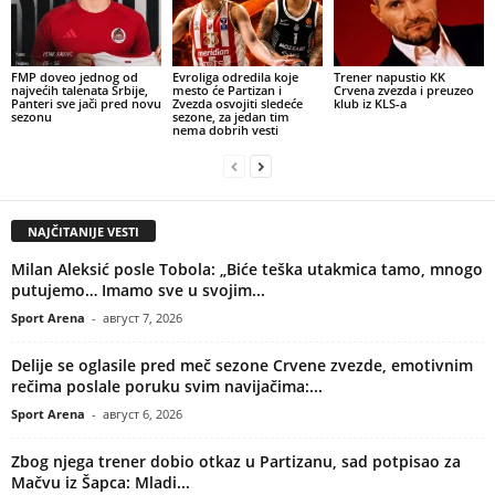
FMP doveo jednog od
Evroliga odredila koje
Trener napustio KK
najvećih talenata Srbije,
mesto će Partizan i
Crvena zvezda i preuzeo
Panteri sve jači pred novu
Zvezda osvojiti sledeće
klub iz KLS-a
sezonu
sezone, za jedan tim
nema dobrih vesti
NAJČITANIJE VESTI
Milan Aleksić posle Tobola: „Biće teška utakmica tamo, mnogo
putujemo… Imamo sve u svojim...
Sport Arena
-
август 7, 2026
Delije se oglasile pred meč sezone Crvene zvezde, emotivnim
rečima poslale poruku svim navijačima:...
Sport Arena
-
август 6, 2026
Zbog njega trener dobio otkaz u Partizanu, sad potpisao za
Mačvu iz Šapca: Mladi...