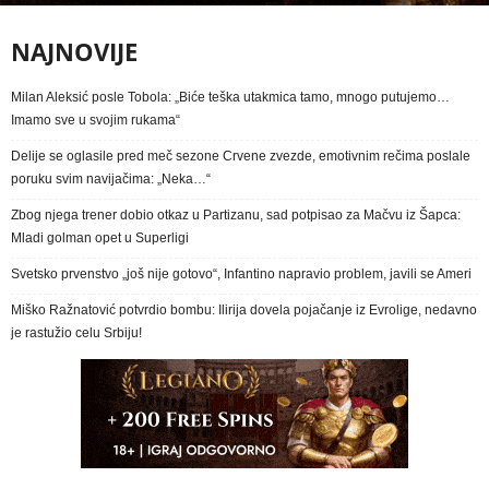
NAJNOVIJE
Milan Aleksić posle Tobola: „Biće teška utakmica tamo, mnogo putujemo…
Imamo sve u svojim rukama“
Delije se oglasile pred meč sezone Crvene zvezde, emotivnim rečima poslale
poruku svim navijačima: „Neka…“
Zbog njega trener dobio otkaz u Partizanu, sad potpisao za Mačvu iz Šapca:
Mladi golman opet u Superligi
Svetsko prvenstvo „još nije gotovo“, Infantino napravio problem, javili se Ameri
Miško Ražnatović potvrdio bombu: Ilirija dovela pojačanje iz Evrolige, nedavno
je rastužio celu Srbiju!