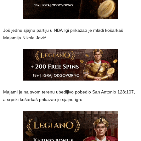
Još jednu sjajnu partiju u NBA ligi prikazao je mladi košarkaš
Majamija Nikola Jović.
Majami je na svom terenu ubedljivo pobedio San Antonio 128:107,
a srpski košarkaš prikazao je sjajnu igru.