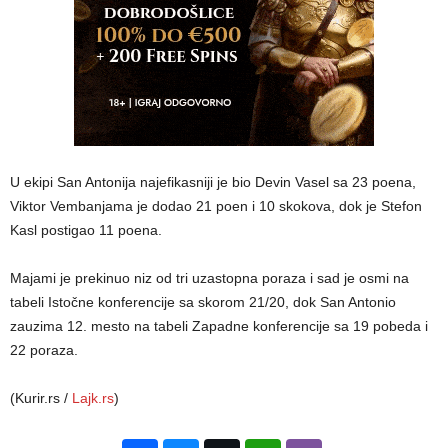
U ekipi San Antonija najefikasniji je bio Devin Vasel sa 23 poena,
Viktor Vembanjama je dodao 21 poen i 10 skokova, dok je Stefon
Kasl postigao 11 poena.
Majami je prekinuo niz od tri uzastopna poraza i sad je osmi na
tabeli Istočne konferencije sa skorom 21/20, dok San Antonio
zauzima 12. mesto na tabeli Zapadne konferencije sa 19 pobeda i
22 poraza.
(Kurir.rs /
Lajk.rs
)