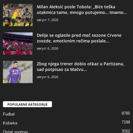
Milan Aleksić posle Tobola: „Biće teška
utakmica tamo, mnogo putujemo… Imamo...
август 7, 2026
Delije se oglasile pred meč sezone Crvene
zvezde, emotivnim rečima poslale...
август 6, 2026
Zbog njega trener dobio otkaz u Partizanu,
sad potpisao za Mačvu...
август 6, 2026
POPULARNE KATEGORIJE
8785
Fudbal
7199
Košarka
3162
Ostali sportovi