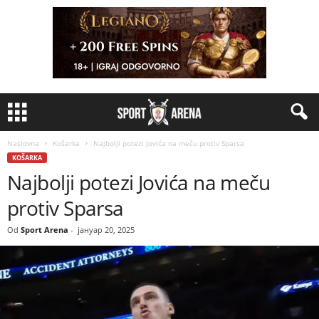
Naslovna
Košarka
Najbolji potezi Jovića na meču protiv Sparsa
KOŠARKA
Najbolji potezi Jovića na meču
protiv Sparsa
Od
Sport Arena
-
јануар 20, 2025