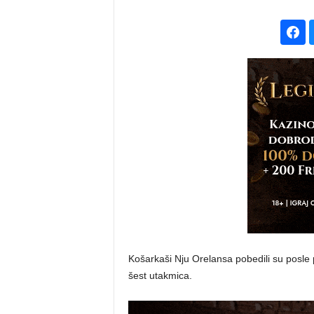
Košarkaši Nju Orelansa pobedili su posle pr
šest utakmica.