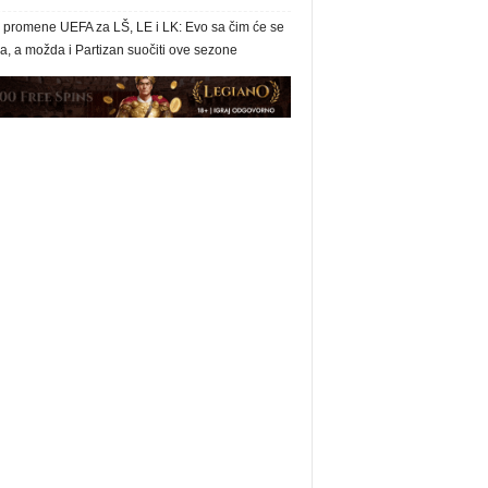
e promene UEFA za LŠ, LE i LK: Evo sa čim će se
, a možda i Partizan suočiti ove sezone