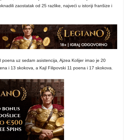
dili zaostatak od 25 razlike, najveći u istoriji franšize i
3 poena uz sedam asistencija, Ajzea Kolijer imao je 20
ena i 13 skokova, a Kajl Filipovski 11 poena i 17 skokova.