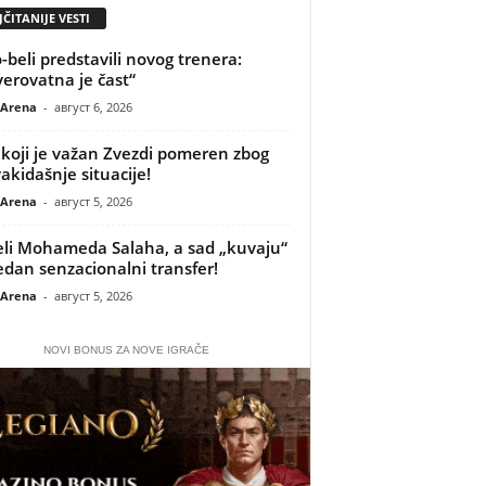
ČITANIJE VESTI
-beli predstavili novog trenera:
erovatna je čast“
 Arena
-
август 6, 2026
koji je važan Zvezdi pomeren zbog
akidašnje situacije!
 Arena
-
август 5, 2026
li Mohameda Salaha, a sad „kuvaju“
jedan senzacionalni transfer!
 Arena
-
август 5, 2026
NOVI BONUS ZA NOVE IGRAČE