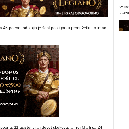
Velik
Zvezda
 45 poena, od kojih je šest postigao u produžetku, a imao
oena, 11 asistencija i devet skokova, a Trej Marfi sa 24