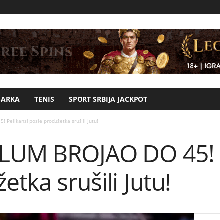
ŠARKA
TENIS
SPORT SRBIJA JACKPOT
 Pelikansi posle produžetka srušili Jutu!
LUM BROJAO DO 45! P
etka srušili Jutu!