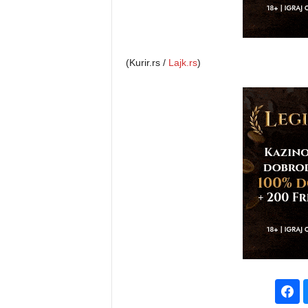
(Kurir.rs /
Lajk.rs
)