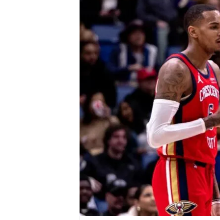
r
e
n
a