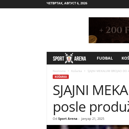
ЧЕТВРТАК, АВГУСТ 6, 2026
FUDBAL
KO
S
p
Naslovna
Košarka
SJAJNI MEKALUM BROJAO DO 45!
KOŠARKA
SJAJNI MEKA
o
r
posle produž
t
Od
Sport Arena
-
јануар 21, 2025
A