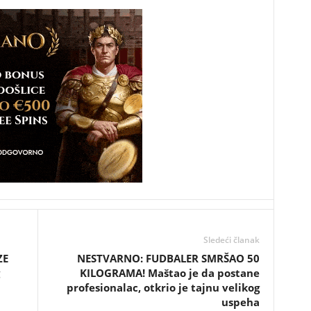
Sledeći članak
ZE
NESTVARNO: FUDBALER SMRŠAO 50
KILOGRAMA! Maštao je da postane
profesionalac, otkrio je tajnu velikog
uspeha