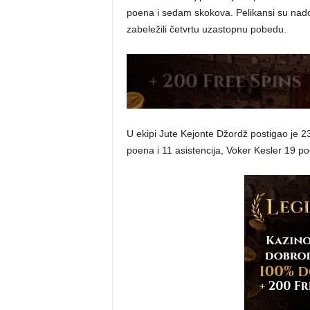
poena i sedam skokova. Pelikansi su nadokna
zabeležili četvrtu uzastopnu pobedu.
U ekipi Jute Kejonte Džordž postigao je 2
poena i 11 asistencija, Voker Kesler 19 po