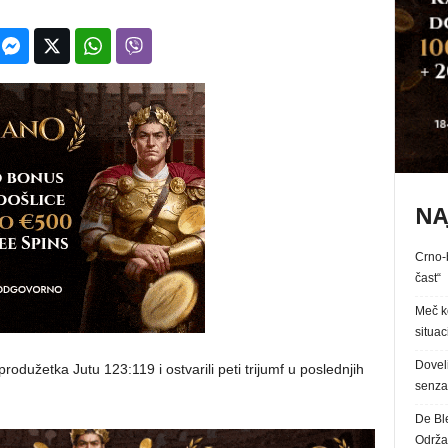
NA
Crno-b
čast“
Meč k
situac
Dovel
odužetka Jutu 123:119 i ostvarili peti trijumf u poslednjih
senzac
De Bl
Održa