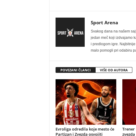
Sport Arena
Svakog dana na našem sajtu 
jedan meč koji izdvajamo kao
i predlogom igre. Najbitn
malo pomogli pri odabiru pa
POVEZANI ČLANCI
VIŠE OD AUTORA
Evroliga odredila koje mesto će
Trener
Partizan i Zvezda osvojiti
zvezda 