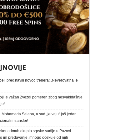
JNOVIJE
eli predstavili novog trenera: „Neverovatna je
oji je važan Zvezdi pomeren zbog nesvakidašnje
ije!
i Mohameda Salaha, a sad „kuvaju“ još jedan
ionalni transfer!
eker odmah okupio srpske sudije u Pazovi:
o im predavanje, mnogo očekuje od njih