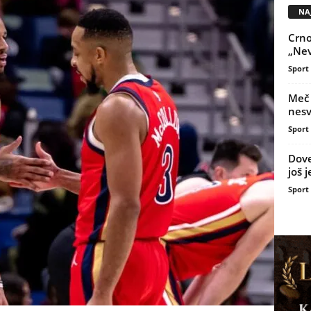
NAJ
Crno
„Nev
Sport
Meč 
nesv
Sport
Dove
još 
Sport