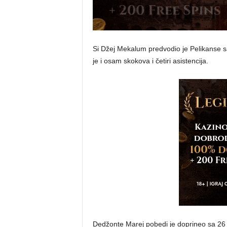
Si Džej Mekalum predvodio je Pelikanse sa
je i osam skokova i četiri asistencija.
Dedžonte Marej pobedi je doprineo sa 26 p