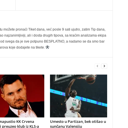
možete pronaći Tiket dana, već posle 9 sati ujutro, zatim Tip dana,
 najzanimljiviji, ali i dosta drugih tipova, sa kraćim analizama ekipa
ije od svega da je sve potpuno BESPLATNO, a nadamo se da smo bar
rova koje dodajete na tikete.
 napustio KK Crvena
Umesto u Partizan, bek otišao u
i preuzeo klub iz KLS-a
sunčanu Valensiju