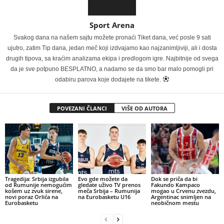
Sport Arena
Svakog dana na našem sajtu možete pronaći Tiket dana, već posle 9 sati
ujutro, zatim Tip dana, jedan meč koji izdvajamo kao najzanimljiviji, ali i dosta
drugih tipova, sa kraćim analizama ekipa i predlogom igre. Najbitnije od svega
da je sve potpuno BESPLATNO, a nadamo se da smo bar malo pomogli pri
odabiru parova koje dodajete na tikete.
POVEZANI ČLANCI
VIŠE OD AUTORA
Tragedija: Srbija izgubila
Evo gde možete da
Dok se priča da bi
od Rumunije nemogućim
gledate uživo TV prenos
Fakundo Kampaco
košem uz zvuk sirene,
meča Srbija – Rumunija
mogao u Crvenu zvezdu,
novi poraz Orlića na
na Eurobasketu U16
Argentinac snimljen na
Eurobasketu
neobičnom mestu