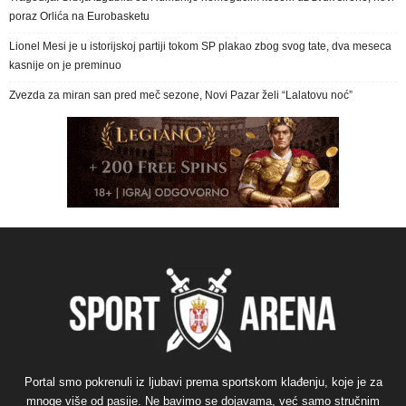
poraz Orlića na Eurobasketu
Lionel Mesi je u istorijskoj partiji tokom SP plakao zbog svog tate, dva meseca
kasnije on je preminuo
Zvezda za miran san pred meč sezone, Novi Pazar želi “Lalatovu noć”
Portal smo pokrenuli iz ljubavi prema sportskom klađenju, koje je za
mnoge više od pasije. Ne bavimo se dojavama, već samo stručnim