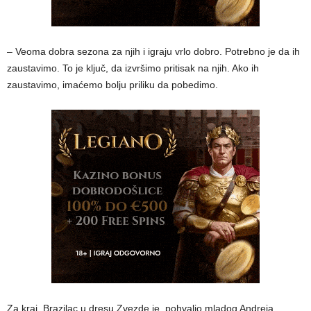
– Veoma dobra sezona za njih i igraju vrlo dobro. Potrebno je da ih
zaustavimo. To je ključ, da izvršimo pritisak na njih. Ako ih
zaustavimo, imaćemo bolju priliku da pobedimo.
Za kraj, Brazilac u dresu Zvezde je pohvalio mladog Andreja