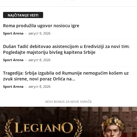
NAJČITANIJE VESTI
Roma produžila ugovor nosiocu igre
Sport Arena
-
август 9, 2026
Dušan Tadić debitovao asistencijom u Erediviziji za novi tim:
Pogledajte majstoriju bivšeg kapitena Srbije
Sport Arena
-
август 8, 2026
Tragedija: Srbija izgubila od Rumunije nemogućim košem uz
zvuk sirene, novi poraz Orlića na...
Sport Arena
-
август 8, 2026
NOVI BONUS ZA NOVE IGRAČE