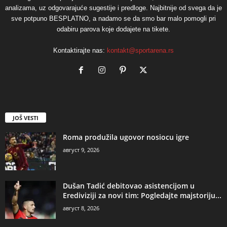
analizama, uz odgovarajuće sugestije i predloge. Najbitnije od svega da je
sve potpuno BESPLATNO, a nadamo se da smo bar malo pomogli pri
odabiru parova koje dodajete na tikete.
Kontaktirajte nas:
kontakt@sportarena.rs
JOŠ VESTI
Roma produžila ugovor nosiocu igre
август 9, 2026
Dušan Tadić debitovao asistencijom u
Erediviziji za novi tim: Pogledajte majstoriju...
август 8, 2026