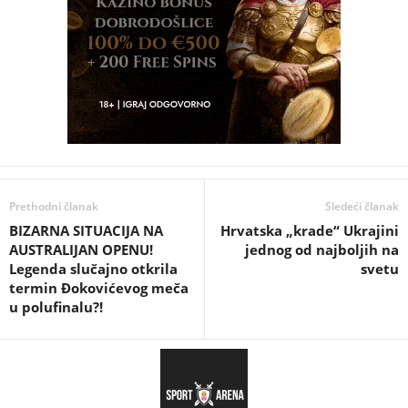
Prethodni članak
Sledeći članak
BIZARNA SITUACIJA NA
Hrvatska „krade“ Ukrajini
AUSTRALIJAN OPENU!
jednog od najboljih na
Legenda slučajno otkrila
svetu
termin Đokovićevog meča
u polufinalu?!