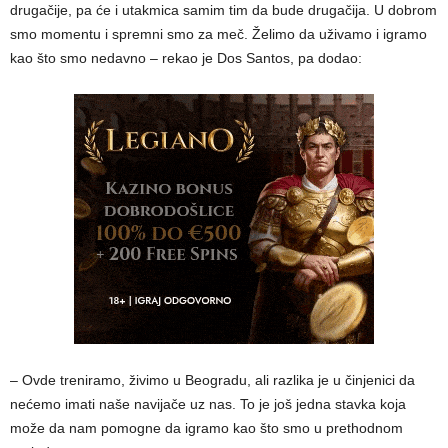
drugačije, pa će i utakmica samim tim da bude drugačija. U dobrom
smo momentu i spremni smo za meč. Želimo da uživamo i igramo
kao što smo nedavno – rekao je Dos Santos, pa dodao:
– Ovde treniramo, živimo u Beogradu, ali razlika je u činjenici da
nećemo imati naše navijače uz nas. To je još jedna stavka koja
može da nam pomogne da igramo kao što smo u prethodnom