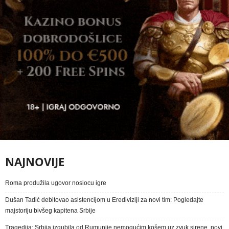
NAJNOVIJE
Roma produžila ugovor nosiocu igre
Dušan Tadić debitovao asistencijom u Erediviziji za novi tim: Pogledajte
majstoriju bivšeg kapitena Srbije
Tragedija: Srbija izgubila od Rumunije nemogućim košem uz zvuk sirene, novi