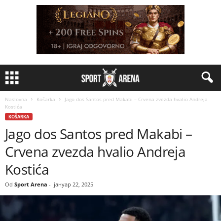
Naslovna
Košarka
Jago dos Santos pred Makabi – Crvena zvezda hvalio Andreja
Kostića
KOŠARKA
Jago dos Santos pred Makabi –
Crvena zvezda hvalio Andreja
Kostića
Od
Sport Arena
-
јануар 22, 2025