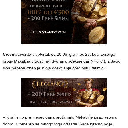
Crvena zvezda
u četvrtak od 20.05 igra meč 23. kola Evrolige
protiv Makabija u gostima (dvorana „Aleksandar Nikolić“), a
Jago
dos Santos
izneo je svoja očekivanja pred ovu utakmicu.
– Igrali smo pre mesec dana protiv njih, Makabi je igrao veoma
dobro. Promenilo se mnogo toga od tada. Sada igramo bolje,