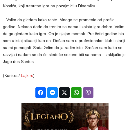
Kostića, koji trenutno igra na pozajmici u Dinamiku.
– Volim da gledam kako raste. Mnogo se promenio od prošle
godine. Nekada dođe da trenira sa nama i zaista igra dobro. Volim
da ga gledam kako igra. On je sjajan momak. Pre četiri godine bio
sam u istoj situaciji kao on. Došao sam u profesionalan klub i stariji
su mi pomogali. Sada želim da ja radim isto. Srećan sam kako se
razvija i nadam se da će sledeće sezone biti sa nama – zaključio je
Jago dos Santos.
(Kurir.rs /
Lajk.rs
)