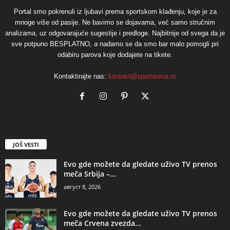
Portal smo pokrenuli iz ljubavi prema sportskom klađenju, koje je za
mnoge više od pasije. Ne bavimo se dojavama, već samo stručnim
analizama, uz odgovarajuće sugestije i predloge. Najbitnije od svega da je
sve potpuno BESPLATNO, a nadamo se da smo bar malo pomogli pri
odabiru parova koje dodajete na tikete.
Kontaktirajte nas:
kontakt@sportarena.rs
JOŠ VESTI
Evo gde možete da gledate uživo TV prenos
meča Srbija –...
август 8, 2026
Evo gde možete da gledate uživo TV prenos
meča Crvena zvezda...