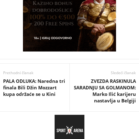
Prethodni članak
Sledeći članak
PALA ODLUKA: Naredna tri
ZVEZDA RASKINULA
finala Bili Džin Mozzart
SARADNJU SA GOLMANOM:
kupa održaće se u Kini
Marko Ilić karijeru
nastavlja u Belgiji