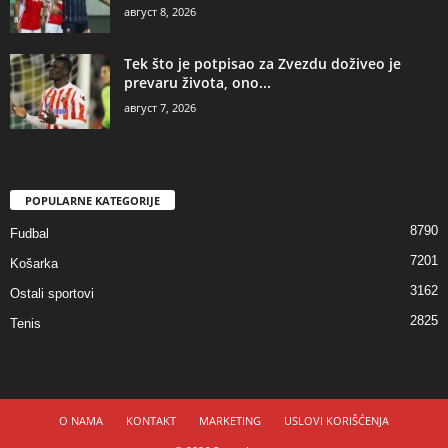
август 8, 2026
Tek što je potpisao za Zvezdu doživeo je
prevaru života, ono...
август 7, 2026
POPULARNE KATEGORIJE
8790
Fudbal
7201
Košarka
3162
Ostali sportovi
2825
Tenis
O NAMA
KONTAKT
MARKETING
USLOVI KORIŠĆENJA