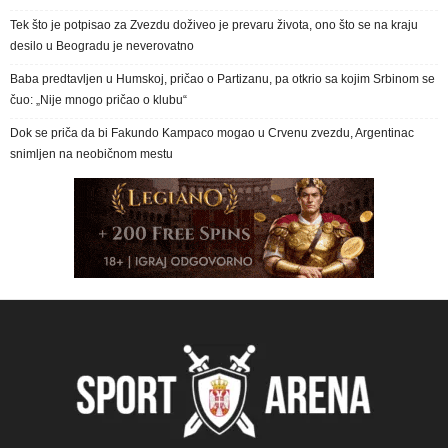
Tek što je potpisao za Zvezdu doživeo je prevaru života, ono što se na kraju
desilo u Beogradu je neverovatno
Baba predtavljen u Humskoj, pričao o Partizanu, pa otkrio sa kojim Srbinom se
čuo: „Nije mnogo pričao o klubu“
Dok se priča da bi Fakundo Kampaco mogao u Crvenu zvezdu, Argentinac
snimljen na neobičnom mestu