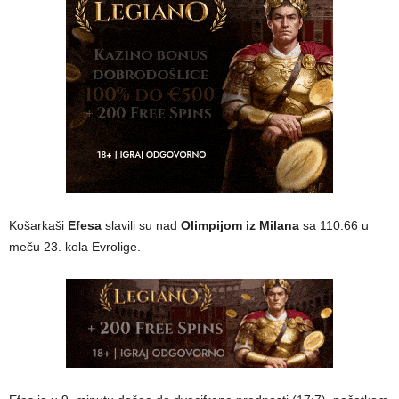
Košarkaši
Efesa
slavili su nad
Olimpijom iz Milana
sa 110:66 u
meču 23. kola Evrolige.