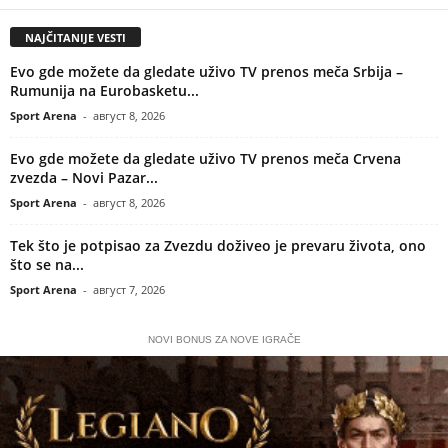
NAJČITANIJE VESTI
Evo gde možete da gledate uživo TV prenos meča Srbija –
Rumunija na Eurobasketu...
Sport Arena
-
август 8, 2026
Evo gde možete da gledate uživo TV prenos meča Crvena
zvezda – Novi Pazar...
Sport Arena
-
август 8, 2026
Tek što je potpisao za Zvezdu doživeo je prevaru života, ono
što se na...
Sport Arena
-
август 7, 2026
NOVI BONUS ZA NOVE IGRAČE