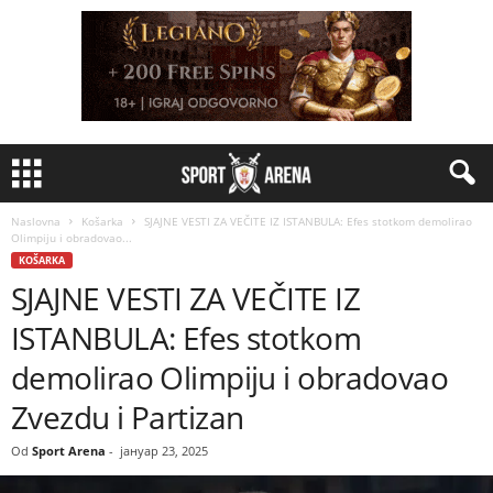
Naslovna
Košarka
SJAJNE VESTI ZA VEČITE IZ ISTANBULA: Efes stotkom demolirao
Olimpiju i obradovao...
KOŠARKA
SJAJNE VESTI ZA VEČITE IZ
ISTANBULA: Efes stotkom
demolirao Olimpiju i obradovao
Zvezdu i Partizan
Od
Sport Arena
-
јануар 23, 2025