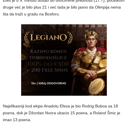
Efes je u 9. minutu došao do dvocifrene prednosti (17:7), početkom
druge već je bilo plus 21 i već tada je bilo jasno da Olimpija nema
šta da traži u gradu na Bosforu.
Najefikasniji kod ekipe Anadolu Efesa je bio Rodrig Buboa sa 18
poena, dok je Džordan Nvora ubacio 15 poena, a Roland Šmic je
imao 13 poena.