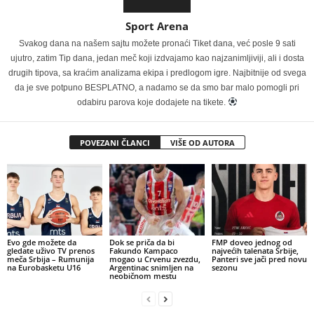
Sport Arena
Svakog dana na našem sajtu možete pronaći Tiket dana, već posle 9 sati
ujutro, zatim Tip dana, jedan meč koji izdvajamo kao najzanimljiviji, ali i dosta
drugih tipova, sa kraćim analizama ekipa i predlogom igre. Najbitnije od svega
da je sve potpuno BESPLATNO, a nadamo se da smo bar malo pomogli pri
odabiru parova koje dodajete na tikete.
POVEZANI ČLANCI
VIŠE OD AUTORA
Evo gde možete da
Dok se priča da bi
FMP doveo jednog od
gledate uživo TV prenos
Fakundo Kampaco
najvećih talenata Srbije,
meča Srbija – Rumunija
mogao u Crvenu zvezdu,
Panteri sve jači pred novu
na Eurobasketu U16
Argentinac snimljen na
sezonu
neobičnom mestu