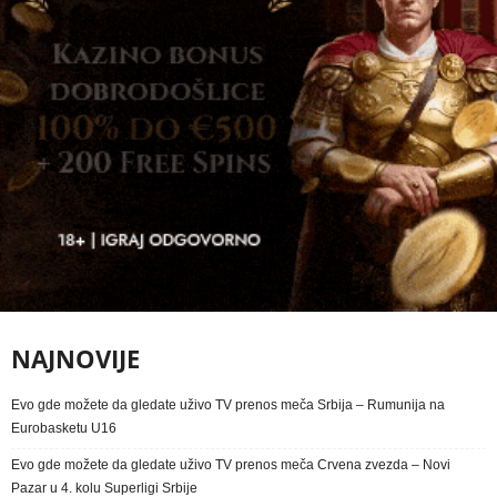
NAJNOVIJE
Evo gde možete da gledate uživo TV prenos meča Srbija – Rumunija na
Eurobasketu U16
Evo gde možete da gledate uživo TV prenos meča Crvena zvezda – Novi
Pazar u 4. kolu Superligi Srbije