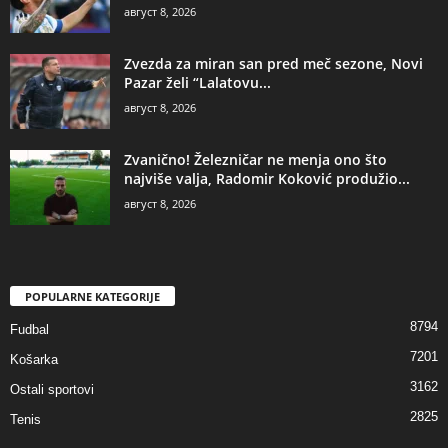
август 8, 2026
Zvezda za miran san pred meč sezone, Novi
Pazar želi “Lalatovu...
август 8, 2026
Zvanično! Železničar ne menja ono što
najviše valja, Radomir Koković produžio...
август 8, 2026
POPULARNE KATEGORIJE
8794
Fudbal
7201
Košarka
3162
Ostali sportovi
2825
Tenis