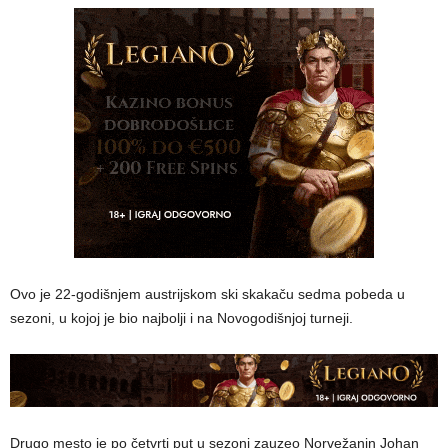
Ovo je 22-godišnjem austrijskom ski skakaču sedma pobeda u
sezoni, u kojoj je bio najbolji i na Novogodišnjoj turneji.
Drugo mesto je po četvrti put u sezoni zauzeo Norvežanin Johan