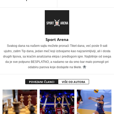
Sport Arena
Svakog dana na našem sajtu možete pronaći Tiket dana, već posle 9 sati
ujutro, zatim Tip dana, jedan meč koji izdvajamo kao najzanimljiviji, ali i dosta
drugih tipova, sa kraćim analizama ekipa i predlogom igre. Najbitnije od svega
da je sve potpuno BESPLATNO, a nadamo se da smo bar malo pomogli pri
odabiru parova koje dodajete na tikete.
POVEZANI ČLANCI
VIŠE OD AUTORA