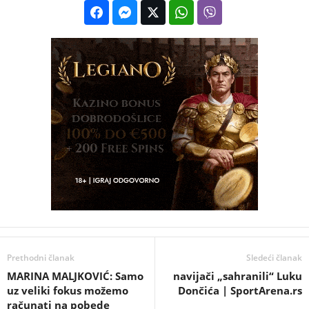
Prethodni članak
Sledeći članak
MARINA MALJKOVIĆ: Samo
navijači „sahranili“ Luku
uz veliki fokus možemo
Dončića | SportArena.rs
računati na pobede