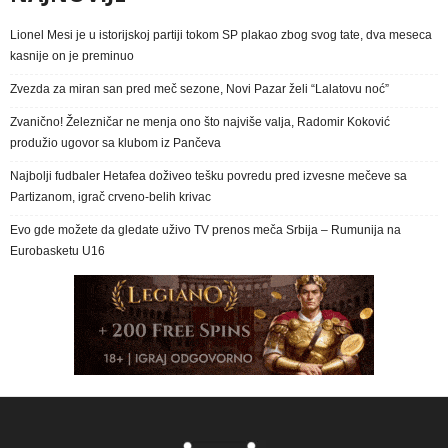
Lionel Mesi je u istorijskoj partiji tokom SP plakao zbog svog tate, dva meseca
kasnije on je preminuo
Zvezda za miran san pred meč sezone, Novi Pazar želi “Lalatovu noć”
Zvanično! Železničar ne menja ono što najviše valja, Radomir Koković
produžio ugovor sa klubom iz Pančeva
Najbolji fudbaler Hetafea doživeo tešku povredu pred izvesne mečeve sa
Partizanom, igrač crveno-belih krivac
Evo gde možete da gledate uživo TV prenos meča Srbija – Rumunija na
Eurobasketu U16