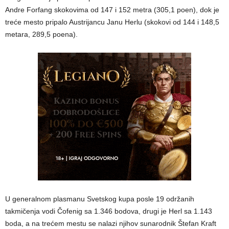
Andre Forfang skokovima od 147 i 152 metra (305,1 poen), dok je
treće mesto pripalo Austrijancu Janu Herlu (skokovi od 144 i 148,5
metara, 289,5 poena).
U generalnom plasmanu Svetskog kupa posle 19 održanih
takmičenja vodi Čofenig sa 1.346 bodova, drugi je Herl sa 1.143
boda, a na trećem mestu se nalazi njihov sunarodnik Štefan Kraft