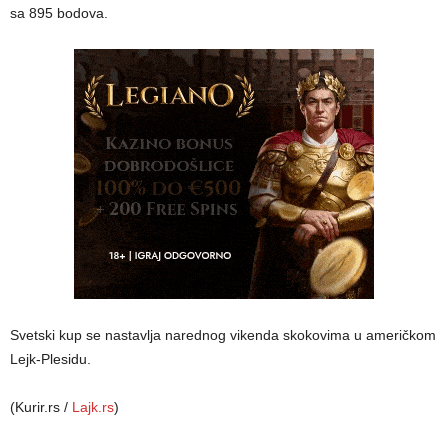
sa 895 bodova.
Svetski kup se nastavlja narednog vikenda skokovima u američkom
Lejk-Plesidu.
(Kurir.rs /
Lajk.rs
)