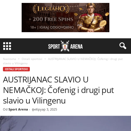
Naslovna
Ostali sportovi
AUSTRIJANAC SLAVIO U NEMAČKOJ: Čofenig i drugi put
slavio u Vilingenu
OSTALI SPORTOVI
AUSTRIJANAC SLAVIO U
NEMAČKOJ: Čofenig i drugi put
slavio u Vilingenu
Od
Sport Arena
-
фебруар 3, 2025