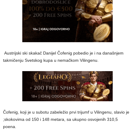
Austrijski ski skakač Danijel Čofenig pobedio je i na današnjem
takmičenju Svetskog kupa u nemačkom Vilingenu.
Čofenig, koji je u subotu zabeležio prvi trijumf u Vilingenu, slavio je
;skokovima od 150 i 148 metara, sa ukupno osvojenih 310,5
poena.