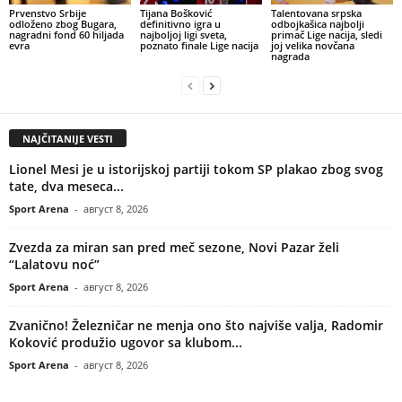
Prvenstvo Srbije
Tijana Bošković
Talentovana srpska
odloženo zbog Bugara,
definitivno igra u
odbojkašica najbolji
nagradni fond 60 hiljada
najboljoj ligi sveta,
primač Lige nacija, sledi
evra
poznato finale Lige nacija
joj velika novčana
nagrada
NAJČITANIJE VESTI
Lionel Mesi je u istorijskoj partiji tokom SP plakao zbog svog
tate, dva meseca...
Sport Arena
-
август 8, 2026
Zvezda za miran san pred meč sezone, Novi Pazar želi
“Lalatovu noć”
Sport Arena
-
август 8, 2026
Zvanično! Železničar ne menja ono što najviše valja, Radomir
Koković produžio ugovor sa klubom...
Sport Arena
-
август 8, 2026