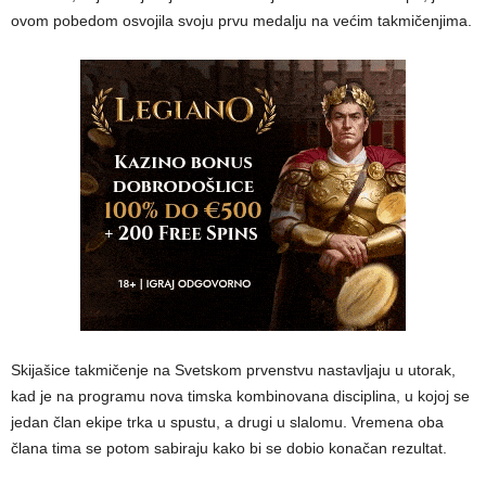
ovom pobedom osvojila svoju prvu medalju na većim takmičenjima.
Skijašice takmičenje na Svetskom prvenstvu nastavljaju u utorak,
kad je na programu nova timska kombinovana disciplina, u kojoj se
jedan član ekipe trka u spustu, a drugi u slalomu. Vremena oba
člana tima se potom sabiraju kako bi se dobio konačan rezultat.