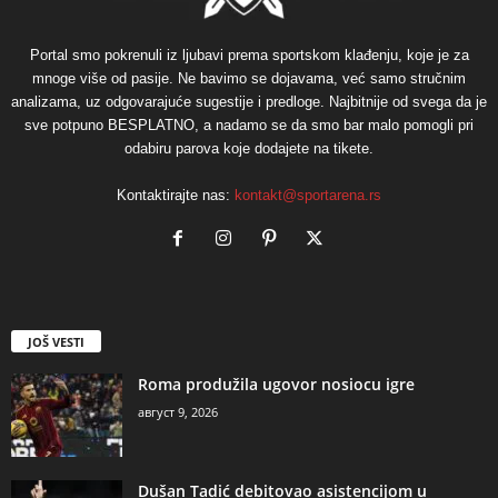
Portal smo pokrenuli iz ljubavi prema sportskom klađenju, koje je za
mnoge više od pasije. Ne bavimo se dojavama, već samo stručnim
analizama, uz odgovarajuće sugestije i predloge. Najbitnije od svega da je
sve potpuno BESPLATNO, a nadamo se da smo bar malo pomogli pri
odabiru parova koje dodajete na tikete.
Kontaktirajte nas:
kontakt@sportarena.rs
JOŠ VESTI
Roma produžila ugovor nosiocu igre
август 9, 2026
Dušan Tadić debitovao asistencijom u