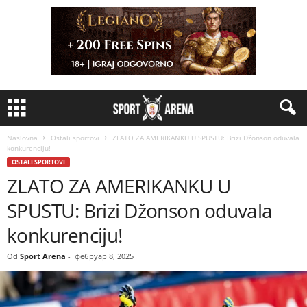
Naslovna
Ostali sportovi
ZLATO ZA AMERIKANKU U SPUSTU: Brizi Džonson oduvala
konkurenciju!
OSTALI SPORTOVI
ZLATO ZA AMERIKANKU U
SPUSTU: Brizi Džonson oduvala
konkurenciju!
Od
Sport Arena
-
фебруар 8, 2025