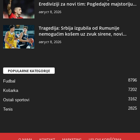
Erediviziji za novi tim: Pogledajte majstoriju...
август 8, 2026
Tragedija: Srbija izgubila od Rumunije
nemogućim košem uz zvuk sirene, novi...
август 8, 2026
POPULARNE KATEGORIJE
8796
Fudbal
7202
Košarka
3162
Ostali sportovi
2825
Tenis
O NAMA
KONTAKT
MARKETING
USLOVI KORIŠĆENJA