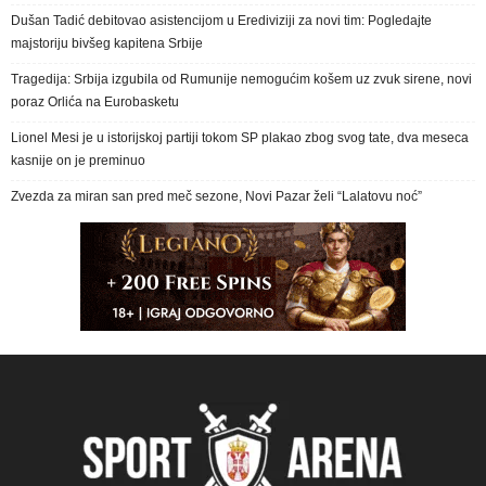
Dušan Tadić debitovao asistencijom u Erediviziji za novi tim: Pogledajte
majstoriju bivšeg kapitena Srbije
Tragedija: Srbija izgubila od Rumunije nemogućim košem uz zvuk sirene, novi
poraz Orlića na Eurobasketu
Lionel Mesi je u istorijskoj partiji tokom SP plakao zbog svog tate, dva meseca
kasnije on je preminuo
Zvezda za miran san pred meč sezone, Novi Pazar želi “Lalatovu noć”