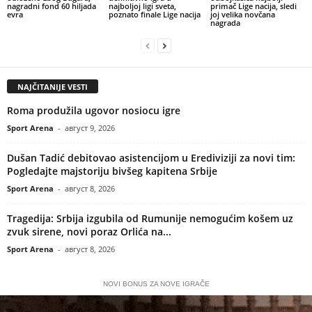
nagradni fond 60 hiljada
najboljoj ligi sveta,
primač Lige nacija, sledi
evra
poznato finale Lige nacija
joj velika novčana
nagrada
NAJČITANIJE VESTI
Roma produžila ugovor nosiocu igre
Sport Arena
-
август 9, 2026
Dušan Tadić debitovao asistencijom u Erediviziji za novi tim:
Pogledajte majstoriju bivšeg kapitena Srbije
Sport Arena
-
август 8, 2026
Tragedija: Srbija izgubila od Rumunije nemogućim košem uz
zvuk sirene, novi poraz Orlića na...
Sport Arena
-
август 8, 2026
NOVI BONUS ZA NOVE IGRAČE