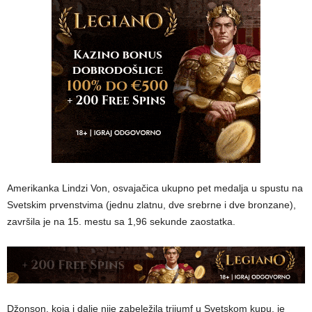
Amerikanka Lindzi Von, osvajačica ukupno pet medalja u spustu na
Svetskim prvenstvima (jednu zlatnu, dve srebrne i dve bronzane),
završila je na 15. mestu sa 1,96 sekunde zaostatka.
Džonson, koja i dalje nije zabeležila trijumf u Svetskom kupu, je