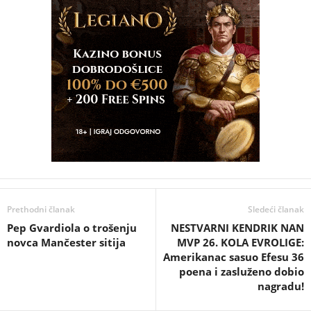
Prethodni članak
Sledeći članak
Pep Gvardiola o trošenju
NESTVARNI KENDRIK NAN
novca Mančester sitija
MVP 26. KOLA EVROLIGE:
Amerikanac sasuo Efesu 36
poena i zasluženo dobio
nagradu!