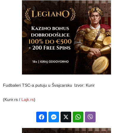
Fudbaleri TSC-a putuju u Švajcarsku
Izvor: Kurir
(Kurir.rs /
Lajk.rs
)