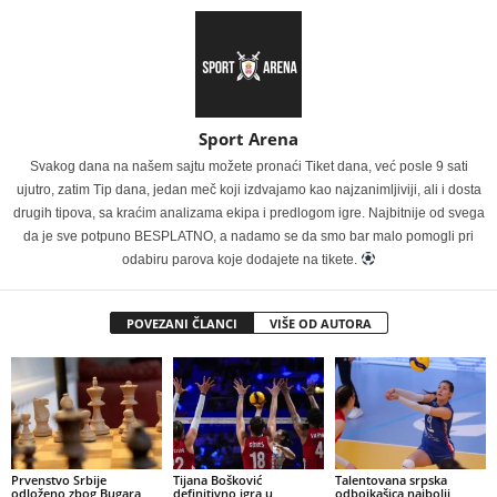
Sport Arena
Svakog dana na našem sajtu možete pronaći Tiket dana, već posle 9 sati
ujutro, zatim Tip dana, jedan meč koji izdvajamo kao najzanimljiviji, ali i dosta
drugih tipova, sa kraćim analizama ekipa i predlogom igre. Najbitnije od svega
da je sve potpuno BESPLATNO, a nadamo se da smo bar malo pomogli pri
odabiru parova koje dodajete na tikete.
POVEZANI ČLANCI
VIŠE OD AUTORA
Prvenstvo Srbije
Tijana Bošković
Talentovana srpska
odloženo zbog Bugara,
definitivno igra u
odbojkašica najbolji