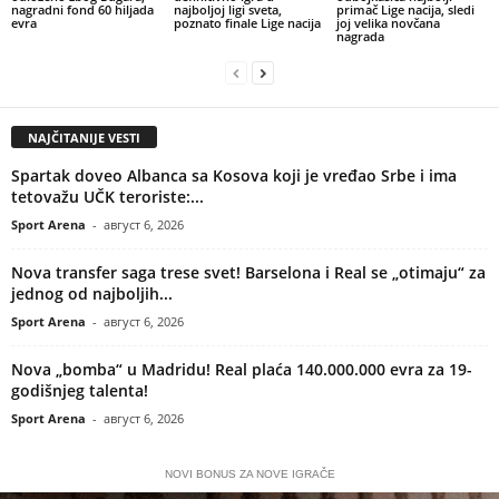
nagradni fond 60 hiljada
najboljoj ligi sveta,
primač Lige nacija, sledi
evra
poznato finale Lige nacija
joj velika novčana
nagrada
NAJČITANIJE VESTI
Spartak doveo Albanca sa Kosova koji je vređao Srbe i ima
tetovažu UČK teroriste:...
Sport Arena
-
август 6, 2026
Nova transfer saga trese svet! Barselona i Real se „otimaju“ za
jednog od najboljih...
Sport Arena
-
август 6, 2026
Nova „bomba“ u Madridu! Real plaća 140.000.000 evra za 19-
godišnjeg talenta!
Sport Arena
-
август 6, 2026
NOVI BONUS ZA NOVE IGRAČE