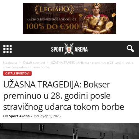
Naslovna
Ostali sportovi
UŽASNA TRAGEDIJA: Bokser preminuo u 28. godini posle
stravičnog udarca tokom borbe
OSTALI SPORTOVI
UŽASNA TRAGEDIJA: Bokser
preminuo u 28. godini posle
stravičnog udarca tokom borbe
Od
Sport Arena
-
фебруар 9, 2025