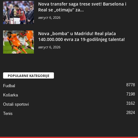
Nova transfer saga trese svet! Barselona i
Real se „otimaju“ za...
август 6, 2026
Nova „bomba“ u Madridu! Real plaća
140.000.000 evra za 19-godišnjeg talenta!
август 6, 2026
POPULARNE KATEGORIJE
8778
Fudbal
7198
Košarka
3162
Ostali sportovi
2824
Tenis