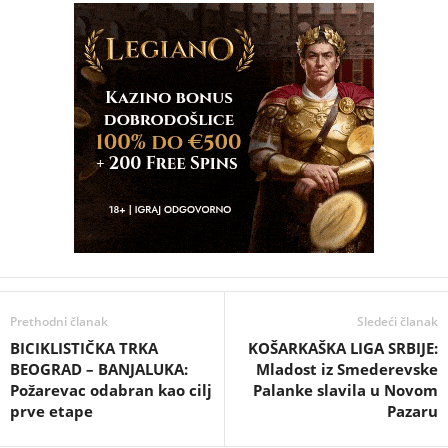
Prethodni članak
Sledeći članak
BICIKLISTIČKA TRKA
KOŠARKAŠKA LIGA SRBIJE:
BEOGRAD – BANJALUKA:
Mladost iz Smederevske
Požarevac odabran kao cilj
Palanke slavila u Novom
prve etape
Pazaru