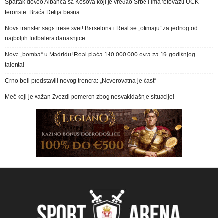
Spartak doveo Albanca sa Kosova koji je vređao Srbe i ima tetovažu UČK
teroriste: Braća Delija besna
Nova transfer saga trese svet! Barselona i Real se „otimaju“ za jednog od
najboljih fudbalera današnjice
Nova „bomba“ u Madridu! Real plaća 140.000.000 evra za 19-godišnjeg
talenta!
Crno-beli predstavili novog trenera: „Neverovatna je čast“
Meč koji je važan Zvezdi pomeren zbog nesvakidašnje situacije!