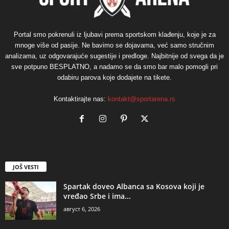
Portal smo pokrenuli iz ljubavi prema sportskom klađenju, koje je za
mnoge više od pasije. Ne bavimo se dojavama, već samo stručnim
analizama, uz odgovarajuće sugestije i predloge. Najbitnije od svega da je
sve potpuno BESPLATNO, a nadamo se da smo bar malo pomogli pri
odabiru parova koje dodajete na tikete.
Kontaktirajte nas:
kontakt@sportarena.rs
JOŠ VESTI
Spartak doveo Albanca sa Kosova koji je
vređao Srbe i ima...
август 6, 2026