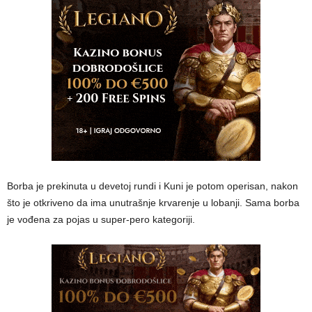
Borba je prekinuta u devetoj rundi i Kuni je potom operisan, nakon
što je otkriveno da ima unutrašnje krvarenje u lobanji. Sama borba
je vođena za pojas u super-pero kategoriji.