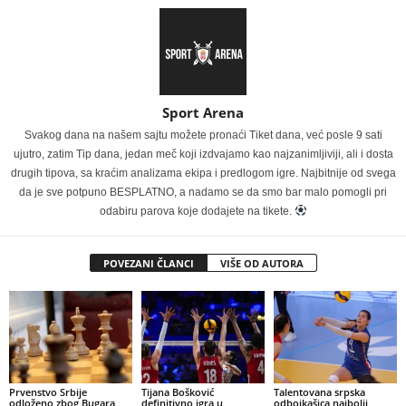
Sport Arena
Svakog dana na našem sajtu možete pronaći Tiket dana, već posle 9 sati
ujutro, zatim Tip dana, jedan meč koji izdvajamo kao najzanimljiviji, ali i dosta
drugih tipova, sa kraćim analizama ekipa i predlogom igre. Najbitnije od svega
da je sve potpuno BESPLATNO, a nadamo se da smo bar malo pomogli pri
odabiru parova koje dodajete na tikete.
POVEZANI ČLANCI
VIŠE OD AUTORA
Prvenstvo Srbije
Tijana Bošković
Talentovana srpska
odloženo zbog Bugara,
definitivno igra u
odbojkašica najbolji