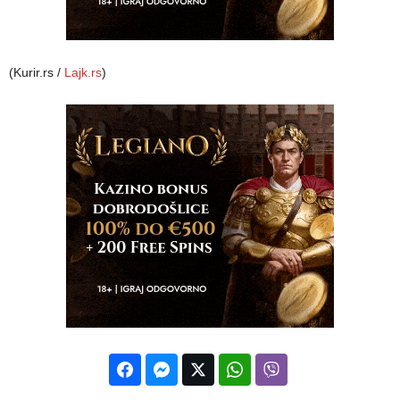
(Kurir.rs /
Lajk.rs
)