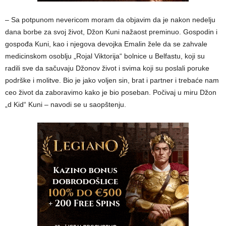
– Sa potpunom nevericom moram da objavim da je nakon nedelju
dana borbe za svoj život, Džon Kuni nažaost preminuo. Gospodin i
gospođa Kuni, kao i njegova devojka Emalin žele da se zahvale
medicinskom osoblju „Rojal Viktorija“ bolnice u Belfastu, koji su
radili sve da sačuvaju Džonov život i svima koji su poslali poruke
podrške i molitve. Bio je jako voljen sin, brat i partner i trebaće nam
ceo život da zaboravimo kako je bio poseban. Počivaj u miru Džon
„d Kid“ Kuni – navodi se u saopštenju.