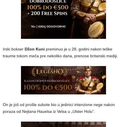
Irski bokser
Džon Kuni
preminuo je u 28. godini nakon teške
traume tokom meča pre nekoliko dana, prenose britanski mediji.
On je još od prošle subote bio u jedinici intenzivne nege nakon
poraza od Nejtana Hauelsa iz Velsa u „Ulster Holu“.