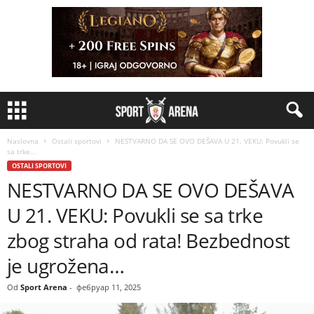
Naslovna
Ostali sportovi
NESTVARNO DA SE OVO DEŠAVA U 21. VEKU: Povukli se
sa trke...
OSTALI SPORTOVI
NESTVARNO DA SE OVO DEŠAVA
U 21. VEKU: Povukli se sa trke
zbog straha od rata! Bezbednost
je ugrožena…
Od
Sport Arena
-
фебруар 11, 2025