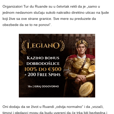
Organizatori Tur du Ruande su u četvrtak rekli da je „samo u
jednom nedavnom slučaju sukob nakratko direktno uticao na ljude
koji žive sa ove strane granice. Sve mere su preduzete da
obezbede da se to ne ponovi“.
Oni dodaju da se život u Ruandi „odvija normalno“ i da „vozači,
timovi i gledaoci mogu da budu uvereni da će trka biti bezbedna i