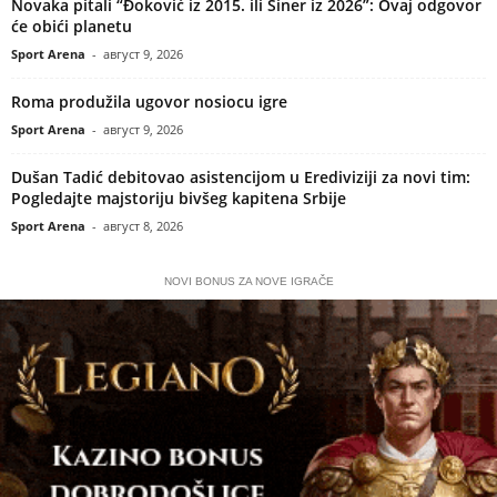
Novaka pitali “Đoković iz 2015. ili Siner iz 2026”: Ovaj odgovor
će obići planetu
Sport Arena
-
август 9, 2026
Roma produžila ugovor nosiocu igre
Sport Arena
-
август 9, 2026
Dušan Tadić debitovao asistencijom u Erediviziji za novi tim:
Pogledajte majstoriju bivšeg kapitena Srbije
Sport Arena
-
август 8, 2026
NOVI BONUS ZA NOVE IGRAČE