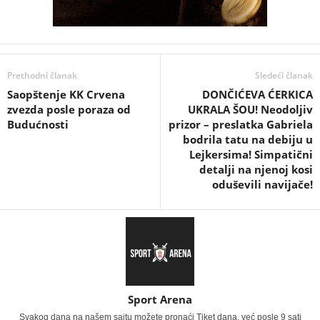
Prethodni članak
Sledeći članak
Saopštenje KK Crvena
DONČIĆEVA ĆERKICA
zvezda posle poraza od
UKRALA ŠOU! Neodoljiv
Budućnosti
prizor – preslatka Gabriela
bodrila tatu na debiju u
Lejkersima! Simpatični
detalji na njenoj kosi
oduševili navijače!
Sport Arena
Svakog dana na našem sajtu možete pronaći Tiket dana, već posle 9 sati