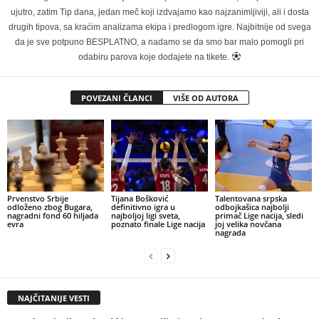
ujutro, zatim Tip dana, jedan meč koji izdvajamo kao najzanimljiviji, ali i dosta
drugih tipova, sa kraćim analizama ekipa i predlogom igre. Najbitnije od svega
da je sve potpuno BESPLATNO, a nadamo se da smo bar malo pomogli pri
odabiru parova koje dodajete na tikete.
POVEZANI ČLANCI
VIŠE OD AUTORA
Prvenstvo Srbije
Tijana Bošković
Talentovana srpska
odloženo zbog Bugara,
definitivno igra u
odbojkašica najbolji
nagradni fond 60 hiljada
najboljoj ligi sveta,
primač Lige nacija, sledi
evra
poznato finale Lige nacija
joj velika novčana
nagrada
NAJČITANIJE VESTI