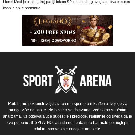
Lionel Mesi je u istorijskoj partiji tokom SP plakao zbog svog tate, dva meseca
kasnije on je preminuo
Portal smo pokrenuli iz ljubavi prema sportskom klađenju, koje je za
mnoge više od pasije. Ne bavimo se dojavama, već samo stručnim
analizama, uz odgovarajuće sugestije i predloge. Najbitnije od svega da je
sve potpuno BESPLATNO, a nadamo se da smo bar malo pomogli pri
odabiru parova koje dodajete na tikete.