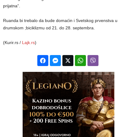
prijatna“.
Ruanda bi trebalo da bude domaćin i Svetskog prvenstva u
drumskom ;biciklizmu od 21. do 28. septembra.
(Kurir.rs /
Lajk.rs
)