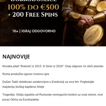
NAJNOVIJE
Novaka pitali “Đoković iz 2015. ili Siner iz 2026”: Ovaj odgovor će obići planetu
Roma produžila ugovor nosiocu igre
Dušan Tadić debitovao asistencijom u Erediviziji za novi tim: Pogledajte
majstoriju bivšeg kapitena Srbije
Tragedija: Srbija izgubila od Rumunije nemogućim košem uz zvuk sirene, novi
poraz Orlića na Eurobasketu