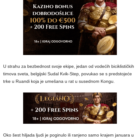
U strahu za bezbednost svoje ekipe, jedan od vodećih biciklističkih
timova sveta, belgijski Sudal Kvik-Step, povukao se s predstojeće
trke u Ruandi koja je umešana u rat u susednom Kongu.
Oko šest hiljada ljudi je poginulo ili ranjeno samo krajem januara u