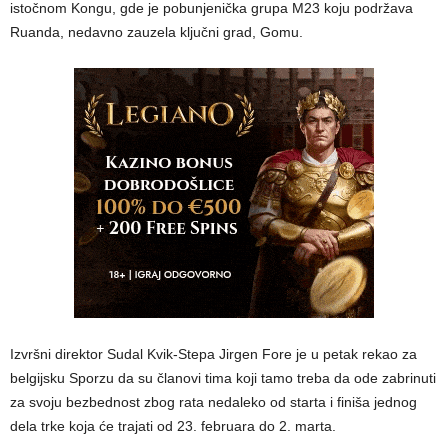
istočnom Kongu, gde je pobunjenička grupa M23 koju podržava
Ruanda, nedavno zauzela ključni grad, Gomu.
Izvršni direktor Sudal Kvik-Stepa Jirgen Fore je u petak rekao za
belgijsku Sporzu da su članovi tima koji tamo treba da ode zabrinuti
za svoju bezbednost zbog rata nedaleko od starta i finiša jednog
dela trke koja će trajati od 23. februara do 2. marta.