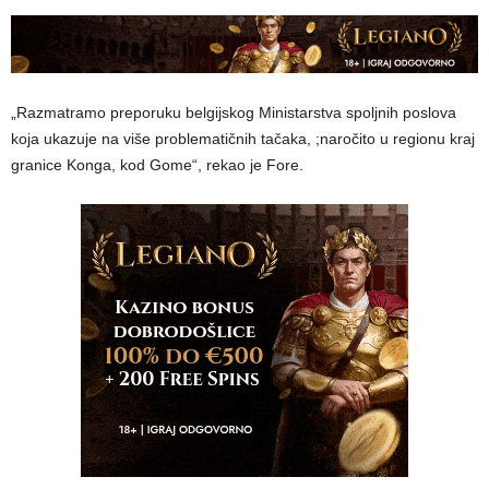
„Razmatramo preporuku belgijskog Ministarstva spoljnih poslova
koja ukazuje na više problematičnih tačaka, ;naročito u regionu kraj
granice Konga, kod Gome“, rekao je Fore.