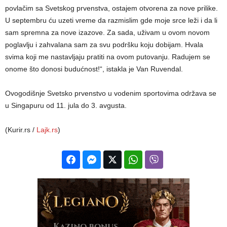
povlačim sa Svetskog prvenstva, ostajem otvorena za nove prilike.
U septembru ću uzeti vreme da razmislim gde moje srce leži i da li
sam spremna za nove izazove. Za sada, uživam u ovom novom
poglavlju i zahvalana sam za svu podršku koju dobijam. Hvala
svima koji me nastavljaju pratiti na ovom putovanju. Radujem se
onome što donosi budućnost!“, istakla je Van Ruvendal.
Ovogodišnje Svetsko prvenstvo u vodenim sportovima održava se
u Singapuru od 11. jula do 3. avgusta.
(Kurir.rs /
Lajk.rs
)