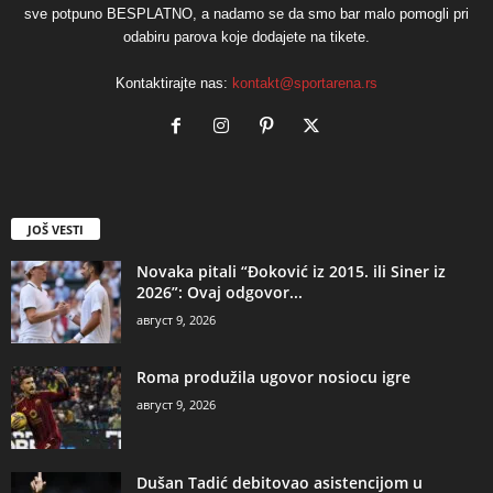
sve potpuno BESPLATNO, a nadamo se da smo bar malo pomogli pri
odabiru parova koje dodajete na tikete.
Kontaktirajte nas:
kontakt@sportarena.rs
JOŠ VESTI
Novaka pitali “Đoković iz 2015. ili Siner iz
2026”: Ovaj odgovor...
август 9, 2026
Roma produžila ugovor nosiocu igre
август 9, 2026
Dušan Tadić debitovao asistencijom u