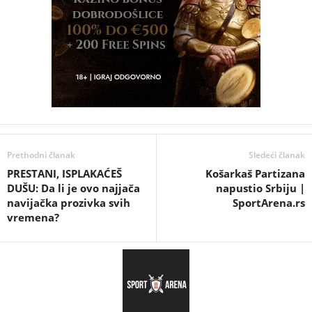
Prethodni članak
Sledeći članak
PRESTANI, ISPLAKAĆEŠ
Košarkaš Partizana
DUŠU: Da li je ovo najjača
napustio Srbiju |
navijačka prozivka svih
SportArena.rs
vremena?