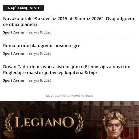
NAJČITANIJE VESTI
Novaka pitali “Đoković iz 2015. ili Siner iz 2026”: Ovaj odgovor
će obići planetu
Sport Arena
-
август 9, 2026
Roma produžila ugovor nosiocu igre
Sport Arena
-
август 9, 2026
Dušan Tadić debitovao asistencijom u Erediviziji za novi tim:
Pogledajte majstoriju bivšeg kapitena Srbije
Sport Arena
-
август 8, 2026
NOVI BONUS ZA NOVE IGRAČE