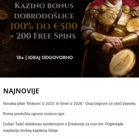
NAJNOVIJE
Novaka pitali “Đoković iz 2015. ili Siner iz 2026”: Ovaj odgovor će obići planetu
Roma produžila ugovor nosiocu igre
Dušan Tadić debitovao asistencijom u Erediviziji za novi tim: Pogledajte
majstoriju bivšeg kapitena Srbije