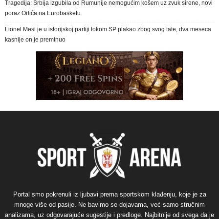
Tragedija: Srbija izgubila od Rumunije nemogućim košem uz zvuk sirene, novi
poraz Orlića na Eurobasketu
Lionel Mesi je u istorijskoj partiji tokom SP plakao zbog svog tate, dva meseca
kasnije on je preminuo
Portal smo pokrenuli iz ljubavi prema sportskom klađenju, koje je za
mnoge više od pasije. Ne bavimo se dojavama, već samo stručnim
analizama, uz odgovarajuće sugestije i predloge. Najbitnije od svega da je