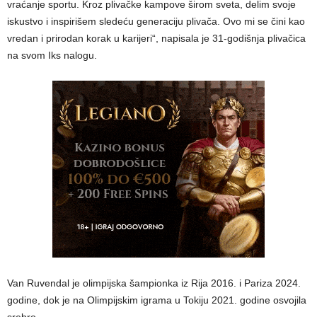
vraćanje sportu. Kroz plivačke kampove širom sveta, delim svoje
iskustvo i inspirišem sledeću generaciju plivača. Ovo mi se čini kao
vredan i prirodan korak u karijeri“, napisala je 31-godišnja plivačica
na svom Iks nalogu.
Van Ruvendal je olimpijska šampionka iz Rija 2016. i Pariza 2024.
godine, dok je na Olimpijskim igrama u Tokiju 2021. godine osvojila