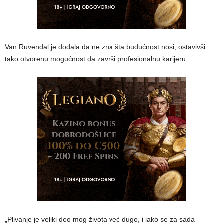
Van Ruvendal je dodala da ne zna šta budućnost nosi, ostavivši
tako otvorenu mogućnost da završi profesionalnu karijeru.
„Plivanje je veliki deo mog života već dugo, i iako se za sada