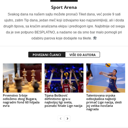
Sport Arena
Svakog dana na našem sajtu možete pronaći Tiket dana, već posle 9 sati
ujutro, zatim Tip dana, jedan meč koji izdvajamo kao najzanimljiviji, ali i dosta
drugih tipova, sa kraćim analizama ekipa i predlogom igre. Najbitnije od svega
da je sve potpuno BESPLATNO, a nadamo se da smo bar malo pomogli pri
odabiru parova koje dodajete na tikete.
POVEZANI ČLANCI
VIŠE OD AUTORA
Prvenstvo Srbije
Tijana Bošković
Talentovana srpska
odloženo zbog Bugara,
definitivno igra u
odbojkašica najbolji
nagradni fond 60 hiljada
najboljoj ligi sveta,
primač Lige nacija, sledi
evra
poznato finale Lige nacija
joj velika novčana
nagrada