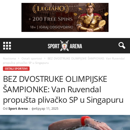
Naslovna
Ostali sportovi
BEZ DVOSTRUKE OLIMPIJSKE ŠAMPIONKE: Van Ruvendal
propušta plivačko SP u Singapuru
OSTALI SPORTOVI
BEZ DVOSTRUKE OLIMPIJSKE
ŠAMPIONKE: Van Ruvendal
propušta plivačko SP u Singapuru
Od
Sport Arena
-
фебруар 11, 2025