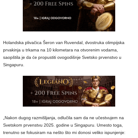
Holandska plivačica Šeron van Ruvendal, dvostruka olimpijska
prvakinja u trkama na 10 kilometara na otvorenim vodama,
saopštila je da će propustiti ovogodišnje Svetsko prvenstvo u
Singapuru.
„Nakon dugog razmišljanja, odlučila sam da ne učestvujem na
Svetskom prvenstvu 2025. godine u Singapuru. Umesto toga,
trenutno se fokusiram na nešto što mi donosi veliko ispunjenje: