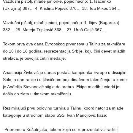
Vazdušni pištolj, mlađe juniorke, pojedinačno: 1. Išačenko
(Ukrajina) 387… 4. Kristina Pejović 376… 18. Tea Mikec 364…
Vazdušni pištolj, mlađi juniori, pojedinačno: 1. Ilijev (Bugarska)
382… 25. Mateja Tripković 368… 27. Uroš Gajić 367…
Tokom prva dva dana Evropskog prvenstva u Talinu za takmičare
do 16 i do 18 godina, reprezentacija Srbije, koju čini devet mladih
strelaca, je osvojila četiri medalje.
Anastasija Živković je danas postala šampionka Evrope u disciplini
Solo, a dan ranije i u klasičnom pojedinačnom takmičenju, u kome
je Anđelija Stevanović stigla do srebra. Ekipa mlađih juniorki je
došla do zlata u timskom takmičenju.
Rezimirajući prvu polovinu turnira u Talinu, koordinator za mlađe
kategorije u stručnom štabu SSS, Ivan Manojlović kaže:
-Pripreme u Košutnjaku, tokom kojih su reprezentativci radili i