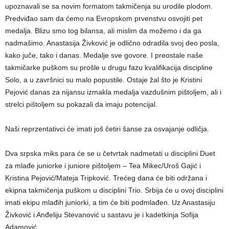
upoznavali se sa novim formatom takmičenja su urodile plodom.
Predviđao sam da ćemo na Evropskom prvenstvu osvojiti pet
medalja. Blizu smo tog bilansa, ali mislim da možemo i da ga
nadmašimo. Anastasija Živković je odlično odradila svoj deo posla,
kako juče, tako i danas. Medalje sve govore. I preostale naše
takmičarke puškom su prošle u drugu fazu kvalifikacija discipline
Solo, a u završnici su malo popustile. Ostaje žal što je Kristini
Pejović danas za nijansu izmakla medalja vazdušnim pištoljem, ali i
strelci pištoljem su pokazali da imaju potencijal.
Naši reprzentativci će imati još četiri šanse za osvajanje odličja.
Dva srpska miks para će se u četvrtak nadmetati u disciplini Duet
za mlađe juniorke i juniore pištoljem – Tea Mikec/Uroš Gajić i
Kristina Pejović/Mateja Tripković. Trećeg dana će biti održana i
ekipna takmičenja puškom u disciplini Trio. Srbija će u ovoj disciplini
imati ekipu mlađih juniorki, a tim će biti podmlađen. Uz Anastasiju
Živković i Anđeliju Stevanović u sastavu je i kadetkinja Sofija
Adamović.