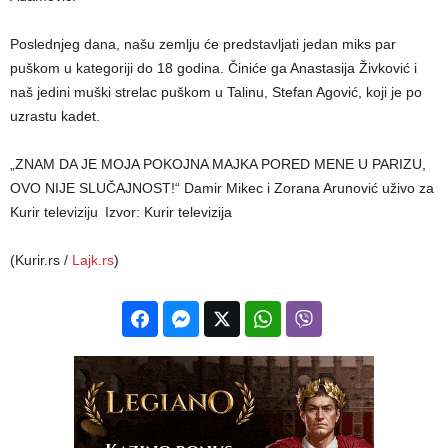
Poslednjeg dana, našu zemlju će predstavljati jedan miks par
puškom u kategoriji do 18 godina. Činiće ga Anastasija Živković i
naš jedini muški strelac puškom u Talinu, Stefan Agović, koji je po
uzrastu kadet.
„ZNAM DA JE MOJA POKOJNA MAJKA PORED MENE U PARIZU,
OVO NIJE SLUČAJNOST!“ Damir Mikec i Zorana Arunović uživo za
Kurir televiziju
Izvor: Kurir televizija
(Kurir.rs /
Lajk.rs
)