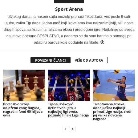
Sport Arena
Svakog dana na našem sajtu možete pronaći Tiket dana, već posle 9 sati
ujutro, zatim Tip dana, jedan meč koji izdvajamo kao najzanimljiviji, ali i dosta
drugih tipova, sa kraćim analizama ekipa i predlogom igre. Najbitnije od svega
da je sve potpuno BESPLATNO, a nadamo se da smo bar malo pomogli pri
odabiru parova koje dodajete na tikete.
POVEZANI ČLANCI
VIŠE OD AUTORA
Prvenstvo Srbije
Tijana Bošković
Talentovana srpska
odloženo zbog Bugara,
definitivno igra u
odbojkašica najbolji
nagradni fond 60 hiljada
najboljoj ligi sveta,
primač Lige nacija, sledi
evra
poznato finale Lige nacija
joj velika novčana
nagrada