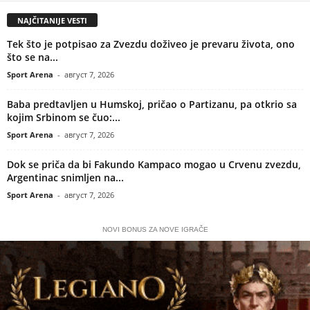
NAJČITANIJE VESTI
Tek što je potpisao za Zvezdu doživeo je prevaru života, ono
što se na...
Sport Arena
-
август 7, 2026
Baba predtavljen u Humskoj, pričao o Partizanu, pa otkrio sa
kojim Srbinom se čuo:...
Sport Arena
-
август 7, 2026
Dok se priča da bi Fakundo Kampaco mogao u Crvenu zvezdu,
Argentinac snimljen na...
Sport Arena
-
август 7, 2026
NOVI BONUS ZA NOVE IGRAČE