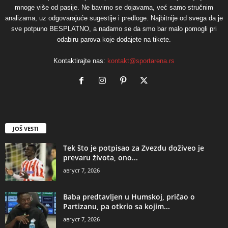
mnoge više od pasije. Ne bavimo se dojavama, već samo stručnim
analizama, uz odgovarajuće sugestije i predloge. Najbitnije od svega da je
sve potpuno BESPLATNO, a nadamo se da smo bar malo pomogli pri
odabiru parova koje dodajete na tikete.
Kontaktirajte nas:
kontakt@sportarena.rs
JOŠ VESTI
Tek što je potpisao za Zvezdu doživeo je
prevaru života, ono...
август 7, 2026
Baba predtavljen u Humskoj, pričao o
Partizanu, pa otkrio sa kojim...
август 7, 2026