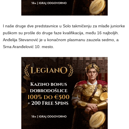
I naše druge dve predstavnice u Solo takmičenju za mlađe juniorke
puškom su prošle do druge faze kvalifikacija, među 16 najboljih.
Anđelija Stevanović je u konačnom plasmanu zauzela sedmo, a
Srna Aranđelović 10. mesto.