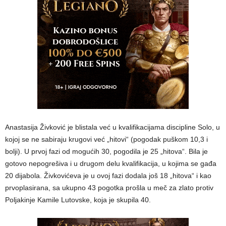
Anastasija Živković je blistala već u kvalifikacijama discipline Solo, u
kojoj se ne sabiraju krugovi već „hitovi“ (pogodak puškom 10,3 i
bolji). U prvoj fazi od mogućih 30, pogodila je 25 „hitova“. Bila je
gotovo nepogrešiva i u drugom delu kvalifikacija, u kojima se gađa
20 dijabola. Živkovićeva je u ovoj fazi dodala još 18 „hitova“ i kao
prvoplasirana, sa ukupno 43 pogotka prošla u meč za zlato protiv
Poljakinje Kamile Lutovske, koja je skupila 40.