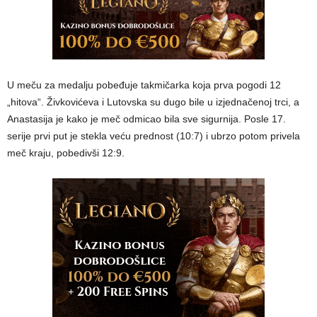
U meču za medalju pobeđuje takmičarka koja prva pogodi 12
„hitova“. Živkovićeva i Lutovska su dugo bile u izjednačenoj trci, a
Anastasija je kako je meč odmicao bila sve sigurnija. Posle 17.
serije prvi put je stekla veću prednost (10:7) i ubrzo potom privela
meč kraju, pobedivši 12:9.