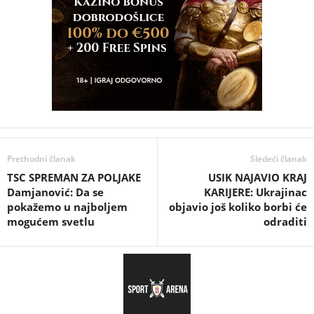
Prethodni članak
Sledeći članak
TSC SPREMAN ZA POLJAKE
USIK NAJAVIO KRAJ
Damjanović: Da se
KARIJERE: Ukrajinac
pokažemo u najboljem
objavio još koliko borbi će
mogućem svetlu
odraditi