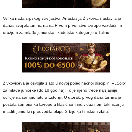
Velika nada srpskog streljaštva, Anastasija Živković, nastavila je
danas svoj zlatan niz na na Prvom prvenstvu Evrope vazdušnim
oružjem za mlađe juniorske i kadetske kategorije u Talinu.
Živkovićeva je osvojila zlato u novoj pojedinačnoj disciplini – „Solo“
za mlađe juniorke (do 18 godina). To je njeno treće najsjajnije
odličje na šampionatu u Estoniji. U utorak, prvog dana turnira je
postala šampionka Evrope u klasičnom individualnom takmičenju
mlađih juniorki i predvodila ekipu Srbije ka timskom zlatu.