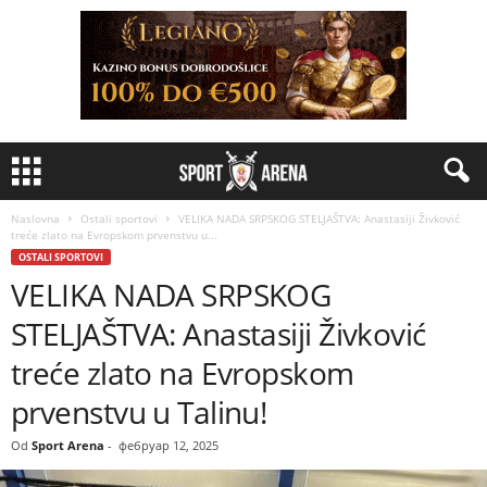
Naslovna
Ostali sportovi
VELIKA NADA SRPSKOG STELJAŠTVA: Anastasiji Živković
treće zlato na Evropskom prvenstvu u...
OSTALI SPORTOVI
VELIKA NADA SRPSKOG
STELJAŠTVA: Anastasiji Živković
treće zlato na Evropskom
prvenstvu u Talinu!
Od
Sport Arena
-
фебруар 12, 2025