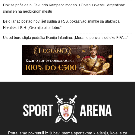
Dok se priča da bi Fakundo Kampaco mogao u Crvenu zvezdu, Argentinac
snimljen na neobičnom mestu
Belgijanac postao novi šef sudija u FSS, pokazivao snimke sa utakmica
Hrvatske i BiH: „Ovo nije bilo dobro“
Usred bure stigla podrška Đaniju Infantinu: „Moramo pohvaliti odluku FIFA…“
Portal smo pokrenuli iz ljubavi prema sportskom klađenju, koje je za