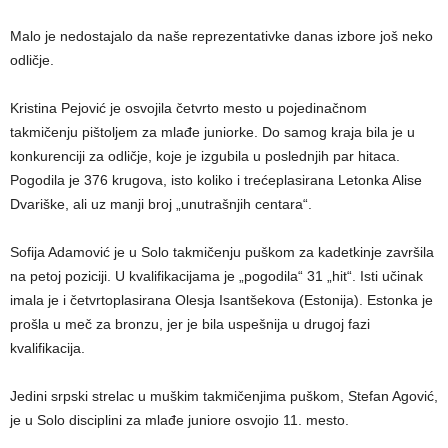
Malo je nedostajalo da naše reprezentativke danas izbore još neko
odličje.
Kristina Pejović je osvojila četvrto mesto u pojedinačnom
takmičenju pištoljem za mlađe juniorke. Do samog kraja bila je u
konkurenciji za odličje, koje je izgubila u poslednjih par hitaca.
Pogodila je 376 krugova, isto koliko i trećeplasirana Letonka Alise
Dvariške, ali uz manji broj „unutrašnjih centara“.
Sofija Adamović je u Solo takmičenju puškom za kadetkinje završila
na petoj poziciji. U kvalifikacijama je „pogodila“ 31 „hit“. Isti učinak
imala je i četvrtoplasirana Olesja Isantšekova (Estonija). Estonka je
prošla u meč za bronzu, jer je bila uspešnija u drugoj fazi
kvalifikacija.
Jedini srpski strelac u muškim takmičenjima puškom, Stefan Agović,
je u Solo disciplini za mlađe juniore osvojio 11. mesto.