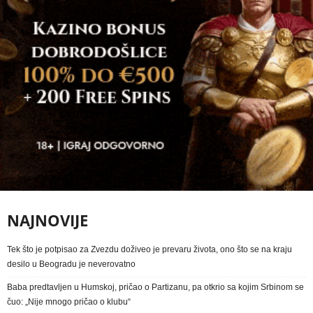
NAJNOVIJE
Tek što je potpisao za Zvezdu doživeo je prevaru života, ono što se na kraju
desilo u Beogradu je neverovatno
Baba predtavljen u Humskoj, pričao o Partizanu, pa otkrio sa kojim Srbinom se
čuo: „Nije mnogo pričao o klubu“