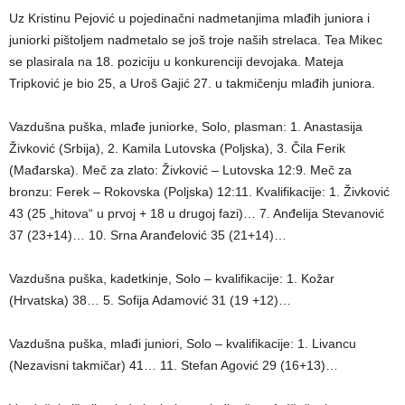
Uz Kristinu Pejović u pojedinačni nadmetanjima mlađih juniora i
juniorki pištoljem nadmetalo se još troje naših strelaca. Tea Mikec
se plasirala na 18. poziciju u konkurenciji devojaka. Mateja
Tripković je bio 25, a Uroš Gajić 27. u takmičenju mlađih juniora.
Vazdušna puška, mlađe juniorke, Solo, plasman: 1. Anastasija
Živković (Srbija), 2. Kamila Lutovska (Poljska), 3. Čila Ferik
(Mađarska). Meč za zlato: Živković – Lutovska 12:9. Meč za
bronzu: Ferek – Rokovska (Poljska) 12:11. Kvalifikacije: 1. Živković
43 (25 „hitova“ u prvoj + 18 u drugoj fazi)… 7. Anđelija Stevanović
37 (23+14)… 10. Srna Aranđelović 35 (21+14)…
Vazdušna puška, kadetkinje, Solo – kvalifikacije: 1. Kožar
(Hrvatska) 38… 5. Sofija Adamović 31 (19 +12)…
Vazdušna puška, mlađi juniori, Solo – kvalifikacije: 1. Livancu
(Nezavisni takmičar) 41… 11. Stefan Agović 29 (16+13)…