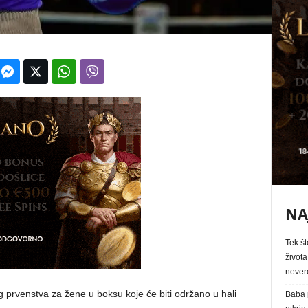
NA
Tek št
života
never
 prvenstva za žene u boksu koje će biti održano u hali
Baba p