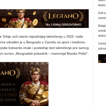
otkrio
klubu
Dok s
zvezd
Belgij
snimke
dobro
e Srbije uoči starta najvažnijeg takmičenja u 2025. naše
rema odrađen je u Beogradu u Zavodu za sport i medicinu
Usred 
rpske bokserke imale i poslednje test takmičenje pre samog
pohva
m turniru „Beogradski pobednik – memorijal Branko Pešić“.