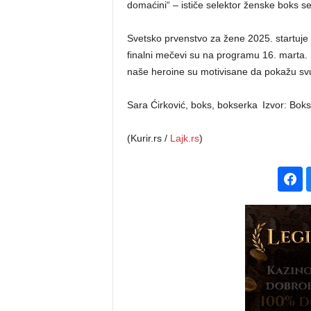
domaćini“ – ističe selektor ženske boks se
Svetsko prvenstvo za žene 2025. startuje 
finalni mečevi su na programu 16. marta.
naše heroine su motivisane da pokažu svu 
Sara Ćirković, boks, bokserka
Izvor: Boks
(Kurir.rs /
Lajk.rs
)