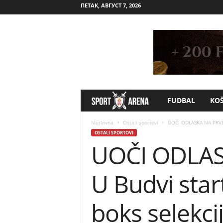
ПЕТАК, АВГУСТ 7, 2026
FUDBAL
KO
S
p
Naslovna
Ostali sportovi
UOČI ODLASKA NA PRVEN
OSTALI SPORTOVI
UOČI ODLAS
o
r
U Budvi sta
t
boks selekcij
A