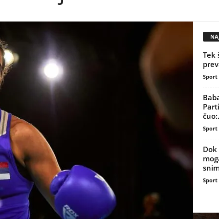
NAJ
Tek 
prev
Sport
Baba
Part
čuo:.
Sport
Dok 
moga
snim
Sport