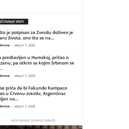
ČITANIJE VESTI
što je potpisao za Zvezdu doživeo je
aru života, ono što se na...
 Arena
-
август 7, 2026
 predtavljen u Humskoj, pričao o
izanu, pa otkrio sa kojim Srbinom se
..
 Arena
-
август 7, 2026
se priča da bi Fakundo Kampaco
o u Crvenu zvezdu, Argentinac
ljen na...
 Arena
-
август 7, 2026
NOVI BONUS ZA NOVE IGRAČE