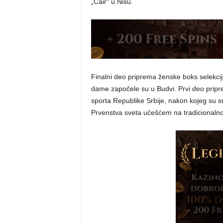
„Čair“ u Nišu.
Finalni deo priprema ženske boks selekcij
dame započele su u Budvi. Prvi deo prip
sporta Republike Srbije, nakon kojeg su s
Prvenstva sveta učešćem na tradicionalno