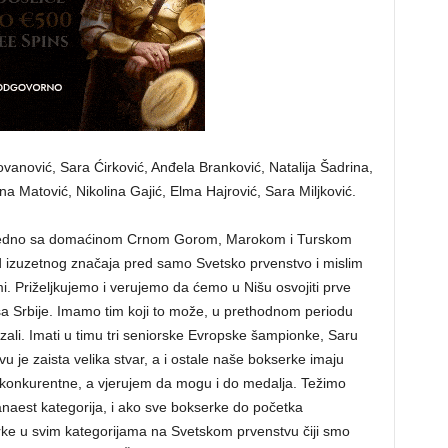
vanović, Sara Ćirković, Anđela Branković, Natalija Šadrina,
na Matović, Nikolina Gajić, Elma Hajrović, Sara Miljković.
zajedno sa domaćinom Crnom Gorom, Marokom i Turskom
d izuzetnog značaja pred samo Svetsko prvenstvo i mislim
mi. Priželjkujemo i verujemo da ćemo u Nišu osvojiti prve
sa Srbije. Imamo tim koji to može, u prethodnom periodu
azali. Imati u timu tri seniorske Evropske šampionke, Saru
vu je zaista velika stvar, a i ostale naše bokserke imaju
i konkurentne, a vjerujem da mogu i do medalja. Težimo
aest kategorija, i ako sve bokserke do početka
e u svim kategorijama na Svetskom prvenstvu čiji smo