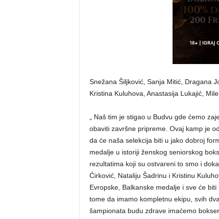
Snežana Šiljković, Sanja Mitić, Dragana Jo
Kristina Kuluhova, Anastasija Lukajić, Mile
„ Naš tim je stigao u Budvu gde ćemo 
obaviti završne pripreme. Ovaj kamp je o
da će naša selekcija biti u jako dobroj for
medalje u istoriji ženskog seniorskog bok
rezultatima koji su ostvareni to smo i dok
Ćirković, Nataliju Šadrinu i Kristinu Kuluho
Evropske, Balkanske medalje i sve će bit
tome da imamo kompletnu ekipu, svih dvan
šampionata budu zdrave imaćemo bokserk