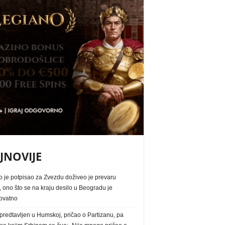
JNOVIJE
o je potpisao za Zvezdu doživeo je prevaru
, ono što se na kraju desilo u Beogradu je
ovatno
redtavljen u Humskoj, pričao o Partizanu, pa