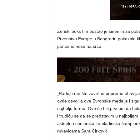
Ženski boks tim postao je sinonim za pob
Prvenstvu Evrope u Beogradu pokazale klas
ponosno nose na srcu.
„Raduje me što završne pripreme obavlja
ovde osvojila dve Evropske medalje i sig
najbolju formu. Ovo će biti prvi put da bo
i trudiću se da se predstavim u najboljem 
aktuelna seniorska i omladinska šampion
rukavicama Sara Ćirković.