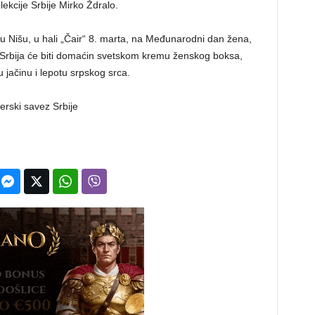
lekcije Srbije Mirko Ždralo.
u Nišu, u hali „Čair“ 8. marta, na Međunarodni dan žena,
 Srbija će biti domaćin svetskom kremu ženskog boksa,
jačinu i lepotu srpskog srca.
erski savez Srbije