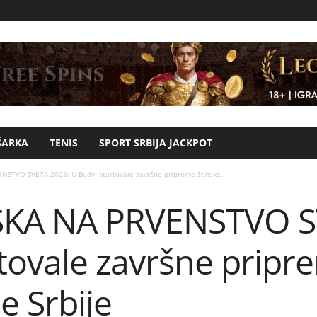
ŠARKA
TENIS
SPORT SRBIJA JACKPOT
STVO SVETA 2025: U Budvi startovale završne pripreme ženske...
KA NA PRVENSTVO S
rtovale završne prip
e Srbije