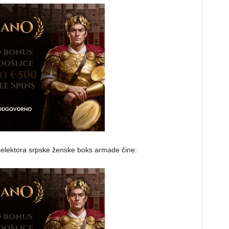
elektora srpske ženske boks armade čine: