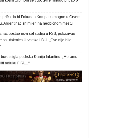
 sa kojim Srbinom se čuo: „Nije mnogo pričao o
“
e priča da bi Fakundo Kampaco mogao u Crvenu
u, Argentinac snimljen na neobičnom mestu
anac postao novi šef sudija u FSS, pokazivao
 sa utakmica Hrvatske i BiH: „Ovo nije bilo
“
bure stigla podrška Đaniju Infantinu: „Moramo
liti odluku FIFA…“