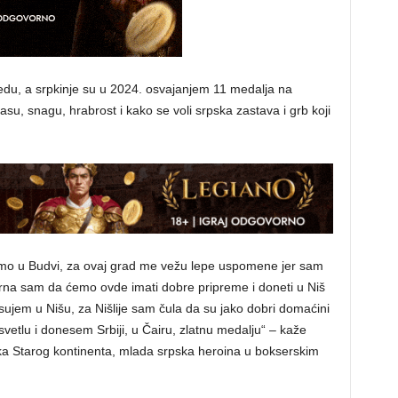
edu, a srpkinje su u 2024. osvajanjem 11 medalja na
u, snagu, hrabrost i kako se voli srpska zastava i grb koji
mo u Budvi, za ovaj grad me vežu lepe uspomene jer sam
urna sam da ćemo ovde imati dobre pripreme i doneti u Niš
ksujem u Nišu, za Nišlije sam čula da su jako dobri domaćini
svetlu i donesem Srbiji, u Čairu, zlatnu medalju“ – kaže
ka Starog kontinenta, mlada srpska heroina u bokserskim