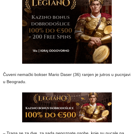
Čuveni nemački bokser Mario Daser (36) ranjen je jutros u pucnjavi
u Beogradu.
– Traga se za dve, za sada nepoznate osobe, koje su pucale na