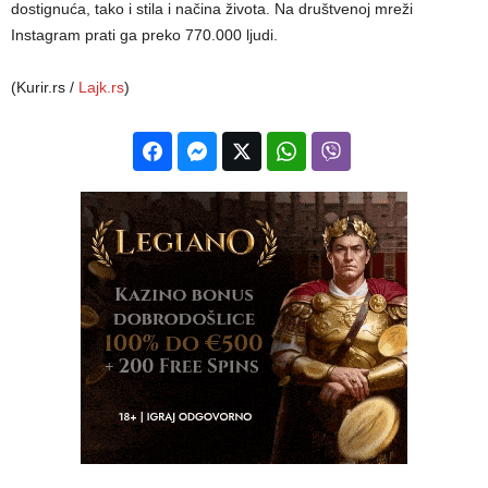
dostignuća, tako i stila i načina života. Na društvenoj mreži
Instagram prati ga preko 770.000 ljudi.
(Kurir.rs /
Lajk.rs
)