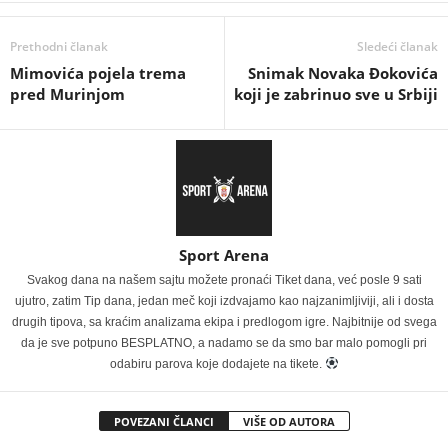
Prethodni članak
Sledeći članak
Mimovića pojela trema
Snimak Novaka Đokovića
pred Murinjom
koji je zabrinuo sve u Srbiji
Sport Arena
Svakog dana na našem sajtu možete pronaći Tiket dana, već posle 9 sati
ujutro, zatim Tip dana, jedan meč koji izdvajamo kao najzanimljiviji, ali i dosta
drugih tipova, sa kraćim analizama ekipa i predlogom igre. Najbitnije od svega
da je sve potpuno BESPLATNO, a nadamo se da smo bar malo pomogli pri
odabiru parova koje dodajete na tikete.
POVEZANI ČLANCI
VIŠE OD AUTORA