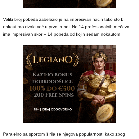
Veliki broj pobeda zabeležio je na impresivan način tako što bi
nokautirao rivala već u prvoj rundi. Na 14 profesionalnih mečeva
ima impresivan skor – 14 pobeda od kojih sedam nokautom.
Paralelno sa sportom širila se njegova popularnost, kako zbog