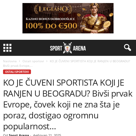
Naslovna
Ostali sportovi
KO JE ČUVENI SPORTISTA KOJI JE RANJEN U BEOGRADU?
Bivši prvak Evrope,...
OSTALI SPORTOVI
KO JE ČUVENI SPORTISTA KOJI JE
RANJEN U BEOGRADU? Bivši prvak
Evrope, čovek koji ne zna šta je
poraz, dostigao ogromnu
popularnost…
Od
Sport Arena
-
фебруар 21, 2025