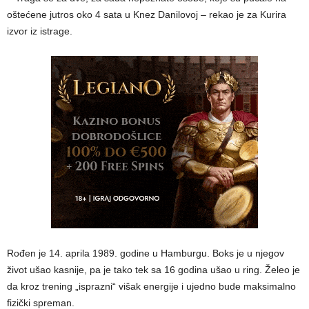
oštećene jutros oko 4 sata u Knez Danilovoj – rekao je za Kurira
izvor iz istrage.
Rođen je 14. aprila 1989. godine u Hamburgu. Boks je u njegov
život ušao kasnije, pa je tako tek sa 16 godina ušao u ring. Želeo je
da kroz trening „isprazni“ višak energije i ujedno bude maksimalno
fizički spreman.