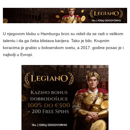
U njegovom klubu u Hamburgu brzo su videli da se radi o velikom
talentu i da ga čeka blistava karijera. Tako je bilo. Krupnim
koracima je grabio u bokserskom svetu, a 2017. godine posao je i
najbolji u Evropi.