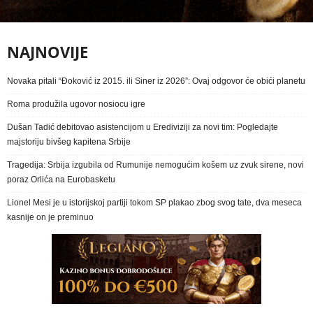
NAJNOVIJE
Novaka pitali “Đoković iz 2015. ili Siner iz 2026”: Ovaj odgovor će obići planetu
Roma produžila ugovor nosiocu igre
Dušan Tadić debitovao asistencijom u Erediviziji za novi tim: Pogledajte
majstoriju bivšeg kapitena Srbije
Tragedija: Srbija izgubila od Rumunije nemogućim košem uz zvuk sirene, novi
poraz Orlića na Eurobasketu
Lionel Mesi je u istorijskoj partiji tokom SP plakao zbog svog tate, dva meseca
kasnije on je preminuo