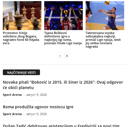
Prvenstvo Srbije
Tijana Bošković
Talentovana srpska
odloženo zbog Bugara,
definitivno igra u
odbojkašica najbolji
nagradni fond 60 hiljada
najboljoj ligi sveta,
primač Lige nacija, sledi
evra
poznato finale Lige nacija
joj velika novčana
nagrada
NAJČITANIJE VESTI
Novaka pitali “Đoković iz 2015. ili Siner iz 2026”: Ovaj odgovor
će obići planetu
Sport Arena
-
август 9, 2026
Roma produžila ugovor nosiocu igre
Sport Arena
-
август 9, 2026
Dušan Tadić debitovao asistencijom u Erediviziji za novi tim: