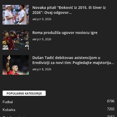
Novaka pitali “Đoković iz 2015. ili Siner iz
2026”: Ovaj odgovor...
август 9, 2026
Roma produžila ugovor nosiocu igre
август 9, 2026
Dušan Tadić debitovao asistencijom u
Erediviziji za novi tim: Pogledajte majstoriju...
август 8, 2026
POPULARNE KATEGORIJE
8796
Fudbal
7202
Košarka
3162