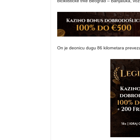
biciklističke trke Beograd – Banjaluka, 
On je deonicu dugu 86 kilometara preveza