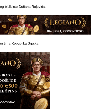
kog bicikliste Dušana Rajovića.
član tima Republika Srpska.