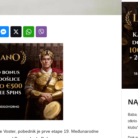
NA
Baba p
otkrio
klubu
pe Voster, pobednik je prve etape 19. Međunarodne
Dok s