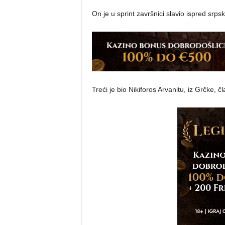
On je u sprint završnici slavio ispred srps
Treći je bio Nikiforos Arvanitu, iz Grčke, 