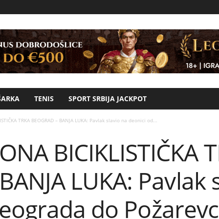
ŠARKA
TENIS
SPORT SRBIJA JACKPOT
IČKA TRKA BEOGRAD – BANJA LUKA: Pavlak slavio na deonici od...
A BICIKLISTIČKA 
ANJA LUKA: Pavlak s
Beograda do Požarev