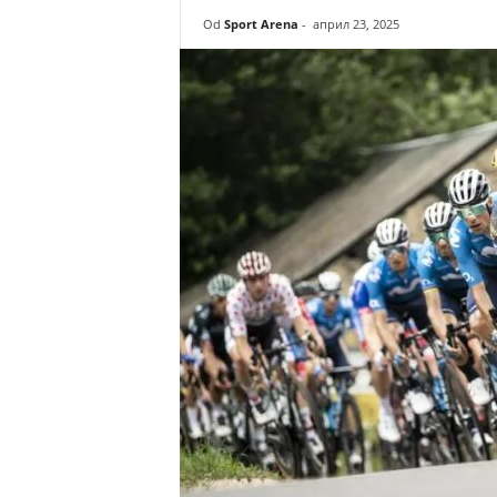
r
Od
Sport Arena
-
април 23, 2025
e
n
a