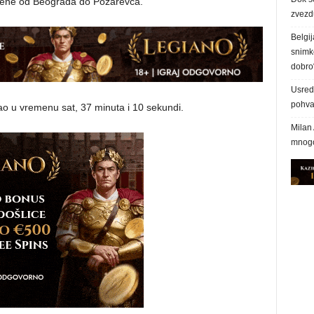
vožene od Beograda do Požarevca.
zvezd
Belgij
snimke
dobro
Usred 
pohva
o u vremenu sat, 37 minuta i 10 sekundi.
Milan 
mnogo