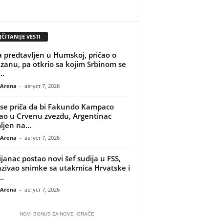
ČITANIJE VESTI
 predtavljen u Humskoj, pričao o
izanu, pa otkrio sa kojim Srbinom se
..
 Arena
-
август 7, 2026
se priča da bi Fakundo Kampaco
o u Crvenu zvezdu, Argentinac
ljen na...
 Arena
-
август 7, 2026
ijanac postao novi šef sudija u FSS,
zivao snimke sa utakmica Hrvatske i
..
 Arena
-
август 7, 2026
NOVI BONUS ZA NOVE IGRAČE