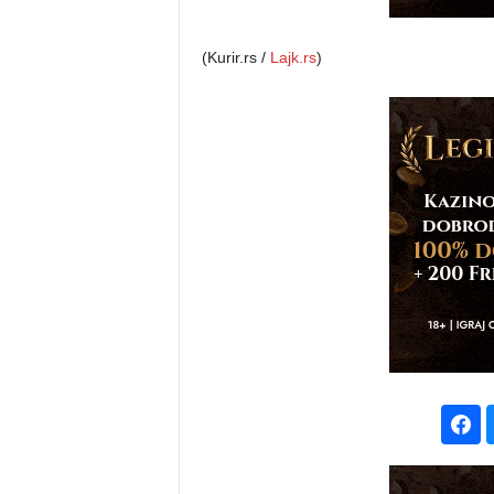
(Kurir.rs /
Lajk.rs
)