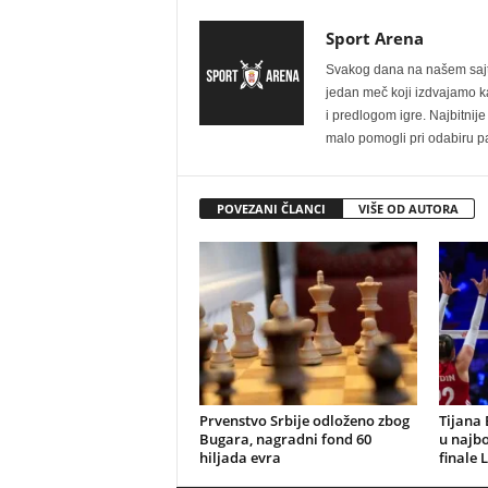
Sport Arena
Svakog dana na našem sajtu 
jedan meč koji izdvajamo kao
i predlogom igre. Najbitn
malo pomogli pri odabiru pa
POVEZANI ČLANCI
VIŠE OD AUTORA
Prvenstvo Srbije odloženo zbog
Tijana 
Bugara, nagradni fond 60
u najbo
hiljada evra
finale 