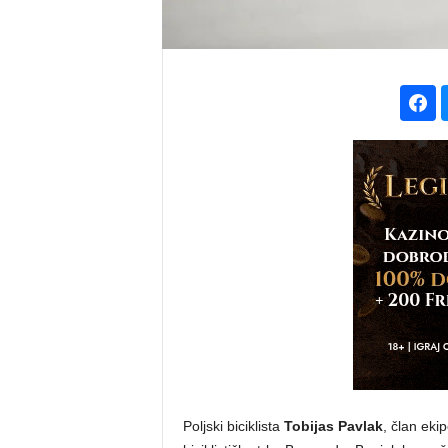
Poljski biciklista
Tobijas Pavlak
, član eki