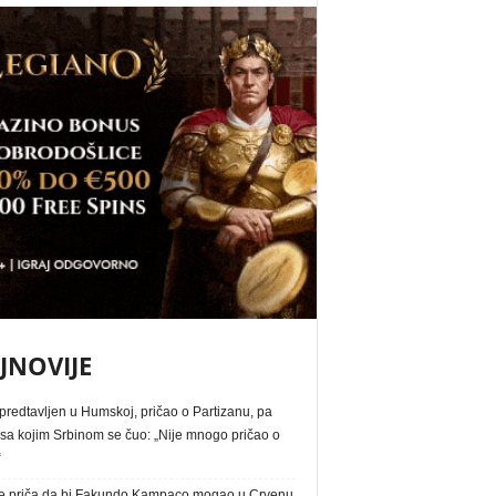
JNOVIJE
redtavljen u Humskoj, pričao o Partizanu, pa
 sa kojim Srbinom se čuo: „Nije mnogo pričao o
“
e priča da bi Fakundo Kampaco mogao u Crvenu