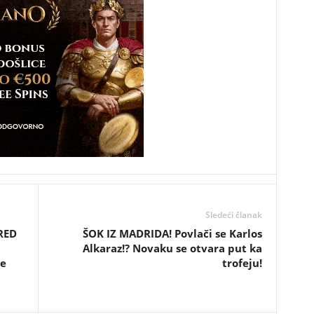
Sledeći članak
RED
ŠOK IZ MADRIDA! Povlači se Karlos
Alkaraz!? Novaku se otvara put ka
ne
trofeju!