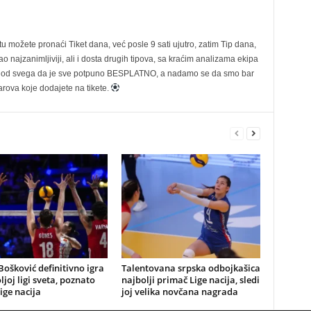
možete pronaći Tiket dana, već posle 9 sati ujutro, zatim Tip dana,
 najzanimljiviji, ali i dosta drugih tipova, sa kraćim analizama ekipa
ije od svega da je sve potpuno BESPLATNO, a nadamo se da smo bar
rova koje dodajete na tikete.
Bošković definitivno igra
Talentovana srpska odbojkašica
ljoj ligi sveta, poznato
najbolji primač Lige nacija, sledi
Lige nacija
joj velika novčana nagrada