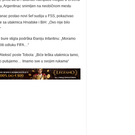
u, Argentinac snimljen na neobičnom mestu
anac postao novi šef sudija u FSS, pokazivao
 sa utakmica Hrvatske i BiH: „Ovo nije bilo
“
bure stigla podrška Đaniju Infantinu: „Moramo
liti odluku FIFA…“
Aleksić posle Tobola: „Biće teška utakmica tamo,
 putujemo… Imamo sve u svojim rukama“