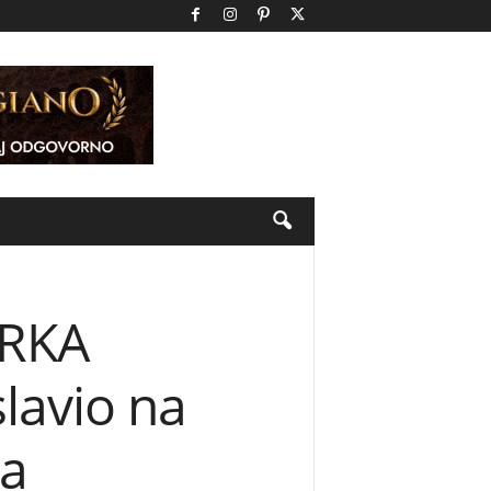
TRKA
lavio na
ca