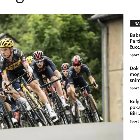
NAJ
Baba
Part
čuo:.
Sport
Dok 
moga
snim
Sport
Belg
poka
BiH:.
Sport