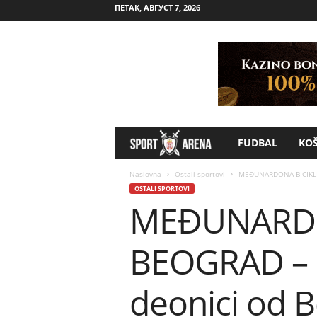
ПЕТАК, АВГУСТ 7, 2026
FUDBAL
KO
S
p
Naslovna
Ostali sportovi
MEĐUNARDONA BICIKLIST
OSTALI SPORTOVI
MEĐUNARDON
o
r
BEOGRAD – B
t
deonici od 
A