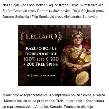
Nazif Sejdi, kao i naši bokseri koji će između sebe ukrstiti rukavice:
Stefan Camović protiv Radomira Jovanovića, Relja Stojković protiv
Gorana Sučevića i Filip Stanković protiv Aleksandra Šerifovića.
Mlade srpske reprezentativce u olimpijskom boksu Simića, Nikolića
i Memića koji su se za profi veče u Tršiću pripremali u Kazahstanu
sa reprezentativcima Amerike, Kanade, Francuske očekuju