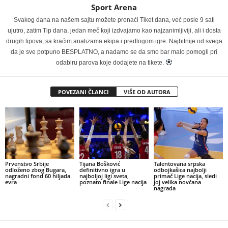
Sport Arena
Svakog dana na našem sajtu možete pronaći Tiket dana, već posle 9 sati
ujutro, zatim Tip dana, jedan meč koji izdvajamo kao najzanimljiviji, ali i dosta
drugih tipova, sa kraćim analizama ekipa i predlogom igre. Najbitnije od svega
da je sve potpuno BESPLATNO, a nadamo se da smo bar malo pomogli pri
odabiru parova koje dodajete na tikete.
POVEZANI ČLANCI
VIŠE OD AUTORA
Prvenstvo Srbije
Tijana Bošković
Talentovana srpska
odloženo zbog Bugara,
definitivno igra u
odbojkašica najbolji
nagradni fond 60 hiljada
najboljoj ligi sveta,
primač Lige nacija, sledi
evra
poznato finale Lige nacija
joj velika novčana
nagrada