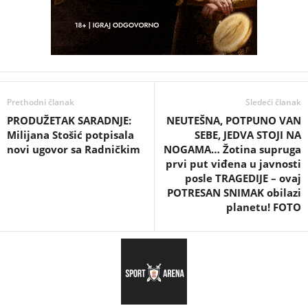
Prethodni članak
Sledeći članak
PRODUŽETAK SARADNJE:
NEUTEŠNA, POTPUNO VAN
Milijana Stošić potpisala
SEBE, JEDVA STOJI NA
novi ugovor sa Radničkim
NOGAMA… Žotina supruga
prvi put viđena u javnosti
posle TRAGEDIJE – ovaj
POTRESAN SNIMAK obilazi
planetu! FOTO