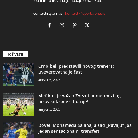
odabiru parova koje dodajete na tikete.
Kontaktirajte nas:
kontakt@sportarena.rs
JOŠ VESTI
Crno-beli predstavili novog trenera:
„Neverovatna je čast“
август 6, 2026
Meč koji je važan Zvezdi pomeren zbog
nesvakidašnje situacije!
август 5, 2026
Doveli Mohameda Salaha, a sad „kuvaju“ još
jedan senzacionalni transfer!