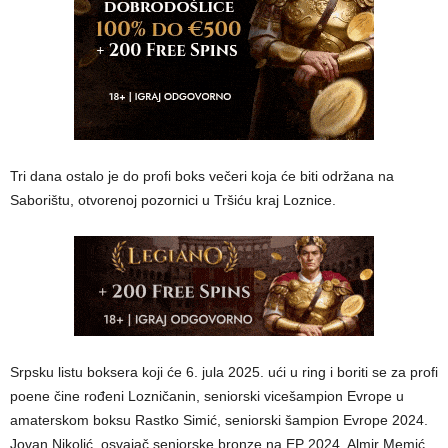
Tri dana ostalo je do profi boks večeri koja će biti održana na
Saborištu, otvorenoj pozornici u Tršiću kraj Loznice.
Srpsku listu boksera koji će 6. jula 2025. ući u ring i boriti se za profi
poene čine rođeni Lozničanin, seniorski vicešampion Evrope u
amaterskom boksu Rastko Simić, seniorski šampion Evrope 2024.
Jovan Nikolić, osvajač seniorske bronze na EP 2024. Almir Memić,