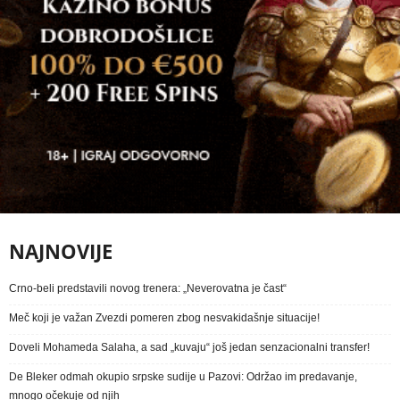
NAJNOVIJE
Crno-beli predstavili novog trenera: „Neverovatna je čast“
Meč koji je važan Zvezdi pomeren zbog nesvakidašnje situacije!
Doveli Mohameda Salaha, a sad „kuvaju“ još jedan senzacionalni transfer!
De Bleker odmah okupio srpske sudije u Pazovi: Održao im predavanje,
mnogo očekuje od njih