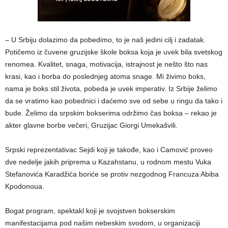
– U Srbiju dolazimo da pobedimo, to je naš jedini cilj i zadatak.
Potičemo iz čuvene gruzijske škole boksa koja je uvek bila svetskog
renomea. Kvalitet, snaga, motivacija, istrajnost je nešto što nas
krasi, kao i borba do poslednjeg atoma snage. Mi živimo boks,
nama je boks stil života, pobeda je uvek imperativ. Iz Srbije želimo
da se vratimo kao pobednici i daćemo sve od sebe u ringu da tako i
bude. Želimo da srpskim bokserima održimo čas boksa – rekao je
akter glavne borbe večeri, Gruzijac Giorgi Umekašvili.
Srpski reprezentativac Sejdi koji je takođe, kao i Camović proveo
dve nedelje jakih priprema u Kazahstanu, u rodnom mestu Vuka
Stefanovića Karadžića boriće se protiv nezgodnog Francuza Abiba
Kpodonoua.
Bogat program, spektakl koji je svojstven bokserskim
manifestacijama pod našim nebeskim svodom, u organizaciji