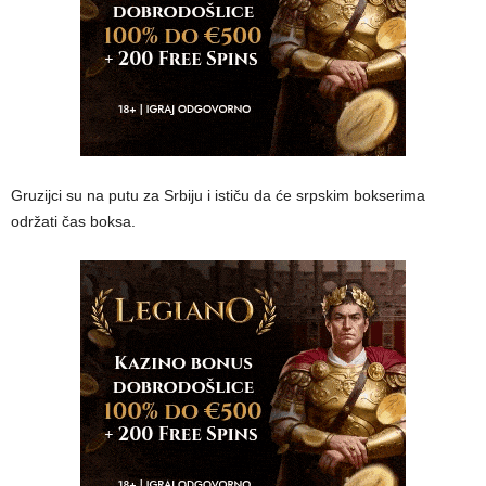
Gruzijci su na putu za Srbiju i ističu da će srpskim bokserima
održati čas boksa.