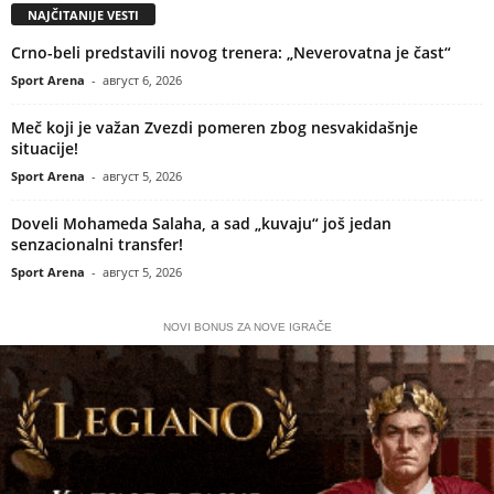
NAJČITANIJE VESTI
Crno-beli predstavili novog trenera: „Neverovatna je čast“
Sport Arena
-
август 6, 2026
Meč koji je važan Zvezdi pomeren zbog nesvakidašnje
situacije!
Sport Arena
-
август 5, 2026
Doveli Mohameda Salaha, a sad „kuvaju“ još jedan
senzacionalni transfer!
Sport Arena
-
август 5, 2026
NOVI BONUS ZA NOVE IGRAČE