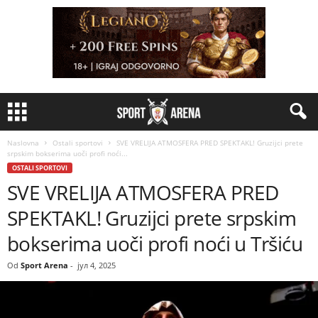
Naslovna
Ostali sportovi
SVE VRELIJA ATMOSFERA PRED SPEKTAKL! Gruzijci prete
srpskim bokserima uoči profi noći...
OSTALI SPORTOVI
SVE VRELIJA ATMOSFERA PRED
SPEKTAKL! Gruzijci prete srpskim
bokserima uoči profi noći u Tršiću
Od
Sport Arena
-
јул 4, 2025