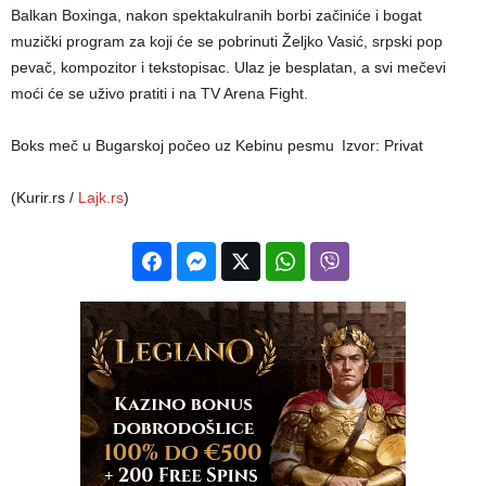
Balkan Boxinga, nakon spektakulranih borbi začiniće i bogat
muzički program za koji će se pobrinuti Željko Vasić, srpski pop
pevač, kompozitor i tekstopisac. Ulaz je besplatan, a svi mečevi
moći će se uživo pratiti i na TV Arena Fight.
Boks meč u Bugarskoj počeo uz Kebinu pesmu
Izvor: Privat
(Kurir.rs /
Lajk.rs
)