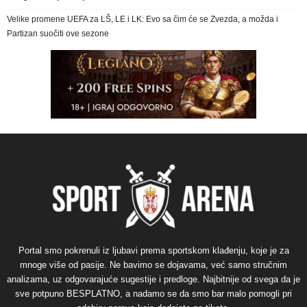
Velike promene UEFA za LŠ, LE i LK: Evo sa čim će se Zvezda, a možda i
Partizan suočiti ove sezone
Portal smo pokrenuli iz ljubavi prema sportskom klađenju, koje je za
mnoge više od pasije. Ne bavimo se dojavama, već samo stručnim
analizama, uz odgovarajuće sugestije i predloge. Najbitnije od svega da je
sve potpuno BESPLATNO, a nadamo se da smo bar malo pomogli pri