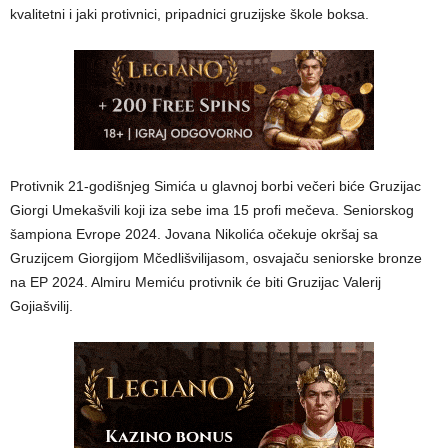
kvalitetni i jaki protivnici, pripadnici gruzijske škole boksa.
Protivnik 21-godišnjeg Simića u glavnoj borbi večeri biće Gruzijac
Giorgi Umekašvili koji iza sebe ima 15 profi mečeva. Seniorskog
šampiona Evrope 2024. Jovana Nikolića očekuje okršaj sa
Gruzijcem Giorgijom Mčedlišvilijasom, osvajaču seniorske bronze
na EP 2024. Almiru Memiću protivnik će biti Gruzijac Valerij
Gojiašvilij.