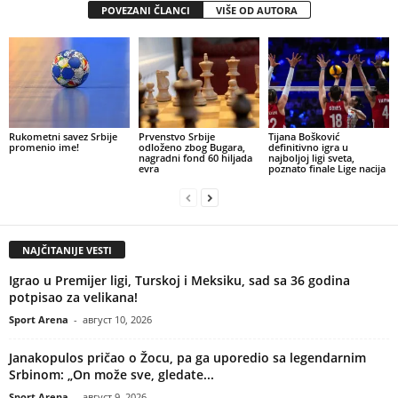
POVEZANI ČLANCI
VIŠE OD AUTORA
Rukometni savez Srbije
Prvenstvo Srbije
Tijana Bošković
promenio ime!
odloženo zbog Bugara,
definitivno igra u
nagradni fond 60 hiljada
najboljoj ligi sveta,
evra
poznato finale Lige nacija
NAJČITANIJE VESTI
Igrao u Premijer ligi, Turskoj i Meksiku, sad sa 36 godina
potpisao za velikana!
Sport Arena
-
август 10, 2026
Janakopulos pričao o Žocu, pa ga uporedio sa legendarnim
Srbinom: „On može sve, gledate...
Sport Arena
-
август 9, 2026