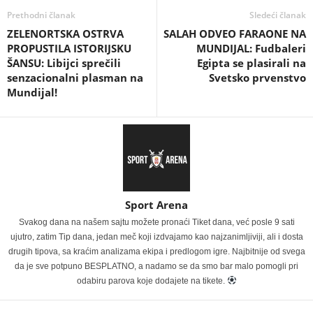
Prethodni članak
Sledeći članak
ZELENORTSKA OSTRVA
SALAH ODVEO FARAONE NA
PROPUSTILA ISTORIJSKU
MUNDIJAL: Fudbaleri
ŠANSU: Libijci sprečili
Egipta se plasirali na
senzacionalni plasman na
Svetsko prvenstvo
Mundijal!
Sport Arena
Svakog dana na našem sajtu možete pronaći Tiket dana, već posle 9 sati
ujutro, zatim Tip dana, jedan meč koji izdvajamo kao najzanimljiviji, ali i dosta
drugih tipova, sa kraćim analizama ekipa i predlogom igre. Najbitnije od svega
da je sve potpuno BESPLATNO, a nadamo se da smo bar malo pomogli pri
odabiru parova koje dodajete na tikete.