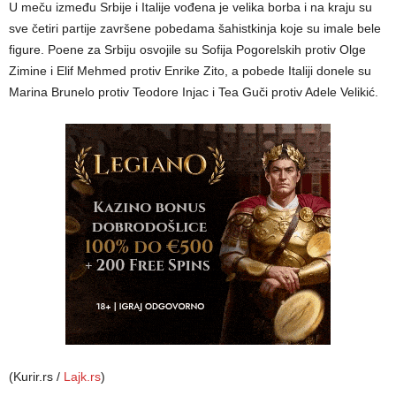
U meču između Srbije i Italije vođena je velika borba i na kraju su
sve četiri partije završene pobedama šahistkinja koje su imale bele
figure. Poene za Srbiju osvojile su Sofija Pogorelskih protiv Olge
Zimine i Elif Mehmed protiv Enrike Zito, a pobede Italiji donele su
Marina Brunelo protiv Teodore Injac i Tea Guči protiv Adele Velikić.
(Kurir.rs /
Lajk.rs
)