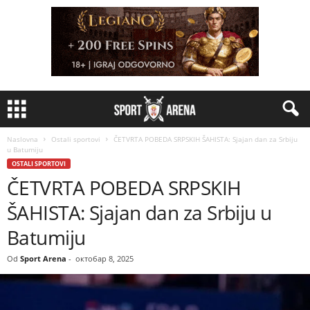
Naslovna
Ostali sportovi
ČETVRTA POBEDA SRPSKIH ŠAHISTA: Sjajan dan za Srbiju
u Batumiju
OSTALI SPORTOVI
ČETVRTA POBEDA SRPSKIH
ŠAHISTA: Sjajan dan za Srbiju u
Batumiju
Od
Sport Arena
-
октобар 8, 2025