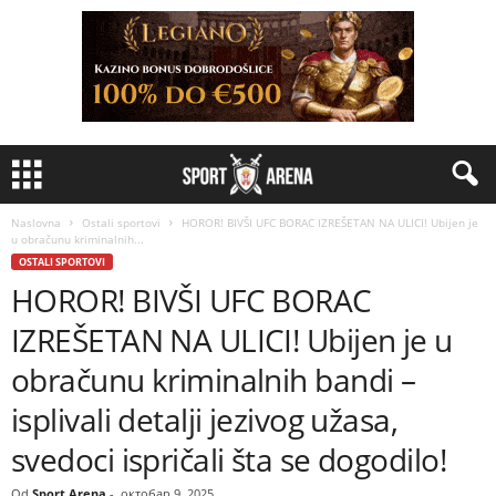
Naslovna
Ostali sportovi
HOROR! BIVŠI UFC BORAC IZREŠETAN NA ULICI! Ubijen je
u obračunu kriminalnih...
OSTALI SPORTOVI
HOROR! BIVŠI UFC BORAC
IZREŠETAN NA ULICI! Ubijen je u
obračunu kriminalnih bandi –
isplivali detalji jezivog užasa,
svedoci ispričali šta se dogodilo!
Od
Sport Arena
-
октобар 9, 2025