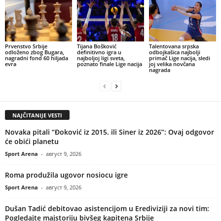
Prvenstvo Srbije
Tijana Bošković
Talentovana srpska
odloženo zbog Bugara,
definitivno igra u
odbojkašica najbolji
nagradni fond 60 hiljada
najboljoj ligi sveta,
primač Lige nacija, sledi
evra
poznato finale Lige nacija
joj velika novčana
nagrada
NAJČITANIJE VESTI
Novaka pitali “Đoković iz 2015. ili Siner iz 2026”: Ovaj odgovor
će obići planetu
Sport Arena
-
август 9, 2026
Roma produžila ugovor nosiocu igre
Sport Arena
-
август 9, 2026
Dušan Tadić debitovao asistencijom u Erediviziji za novi tim:
Pogledajte majstoriju bivšeg kapitena Srbije