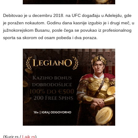
Debitovao je u decembru 2018. na UFC događaju u Adelejdu, gde
je poražen nokautom. Godinu dana kasnije izgubio je i drugi meč, u
južnokorejskom Busanu, posle čega se povukao iz profesionalnog
sporta sa skorom od osam pobeda i dva poraza.
(Kurir.rs /
Lajk.rs
)