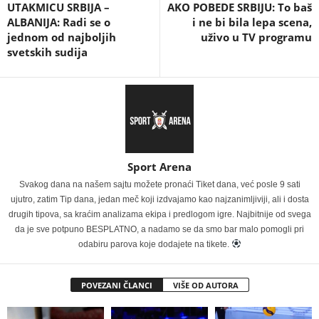
UTAKMICU SRBIJA –
AKO POBEDE SRBIJU: To baš
ALBANIJA: Radi se o
i ne bi bila lepa scena,
jednom od najboljih
uživo u TV programu
svetskih sudija
Sport Arena
Svakog dana na našem sajtu možete pronaći Tiket dana, već posle 9 sati
ujutro, zatim Tip dana, jedan meč koji izdvajamo kao najzanimljiviji, ali i dosta
drugih tipova, sa kraćim analizama ekipa i predlogom igre. Najbitnije od svega
da je sve potpuno BESPLATNO, a nadamo se da smo bar malo pomogli pri
odabiru parova koje dodajete na tikete.
POVEZANI ČLANCI
VIŠE OD AUTORA