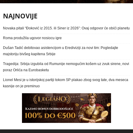
NAJNOVIJE
Novaka pitali “Đoković iz 2015. ili Siner iz 2026”: Ovaj odgovor će obići planetu
Roma produžila ugovor nosiocu igre
Dušan Tadić debitovao asistencijom u Erediviziji za novi tim: Pogledajte
majstoriju bivšeg kapitena Srbije
Tragedija: Srbija izgubila od Rumunije nemogućim košem uz zvuk sirene, novi
poraz Orlića na Eurobasketu
Lionel Mesi je u istorijskoj partiji tokom SP plakao zbog svog tate, dva meseca
kasnije on je preminuo