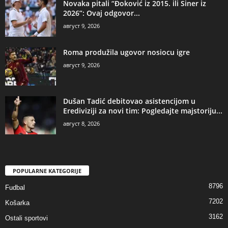
Novaka pitali “Đoković iz 2015. ili Siner iz
2026”: Ovaj odgovor...
август 9, 2026
Roma produžila ugovor nosiocu igre
август 9, 2026
Dušan Tadić debitovao asistencijom u
Erediviziji za novi tim: Pogledajte majstoriju...
август 8, 2026
POPULARNE KATEGORIJE
8796
Fudbal
7202
Košarka
3162
Ostali sportovi