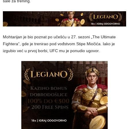
sale za trening.
Mohtarijan je bio poznat po učešću u 27. sezoni „The Ultimate
Fightera“, gde je trenirao pod vođstvom Stipe Miočića. Iako je
izgubio već u prvoj borbi, UFC mu je ponudio ugovor.