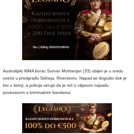
Australijski MMA borac Suman Mohtarijan (33) ubijen je u sredu
uveče u predgrađu Sidneja, Riverstonu. Napad se dogodio dok je
bio u šetnji, a policija veruje da je reč o ciljanom napadu
povezanom s kriminalnim bandama.