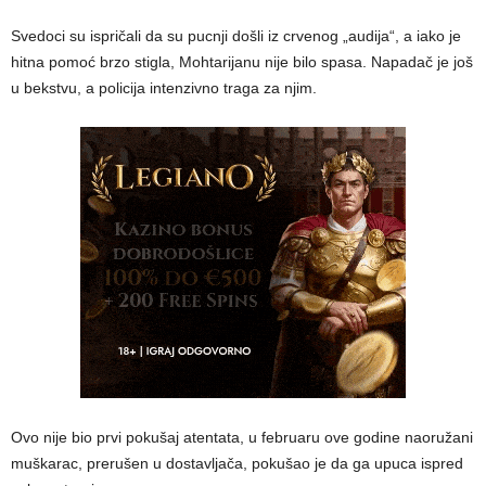
Svedoci su ispričali da su pucnji došli iz crvenog „audija“, a iako je
hitna pomoć brzo stigla, Mohtarijanu nije bilo spasa. Napadač je još
u bekstvu, a policija intenzivno traga za njim.
Ovo nije bio prvi pokušaj atentata, u februaru ove godine naoružani
muškarac, prerušen u dostavljača, pokušao je da ga upuca ispred