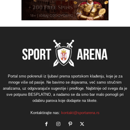
Portal smo pokrenuli iz ljubavi prema sportskom klađenju, koje je za
mnoge više od pasije. Ne bavimo se dojavama, već samo stručnim
analizama, uz odgovarajuće sugestije i predloge. Najbitnije od svega da je
sve potpuno BESPLATNO, a nadamo se da smo bar malo pomogli pri
odabiru parova koje dodajete na tikete.
Kontaktirajte nas:
kontakt@sportarena.rs