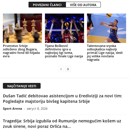
POVEZANI ČLANCI
VIŠE OD AUTORA
Prvenstvo Srbije
Tijana Bošković
Talentovana srpska
odloženo zbog Bugara,
definitivno igra u
odbojkašica najbolji
nagradni fond 60 hiljada
najboljoj ligi sveta,
primač Lige nacija, sledi
evra
poznato finale Lige nacija
joj velika novčana
nagrada
NAJČITANIJE VESTI
Dušan Tadić debitovao asistencijom u Erediviziji za novi tim:
Pogledajte majstoriju bivšeg kapitena Srbije
Sport Arena
-
август 8, 2026
Tragedija: Srbija izgubila od Rumunije nemogućim košem uz
zvuk sirene, novi poraz Orlića na...