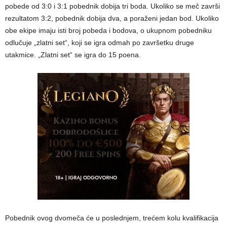
pobede od 3:0 i 3:1 pobednik dobija tri boda. Ukoliko se meč završi
rezultatom 3:2, pobednik dobija dva, a poraženi jedan bod. Ukoliko
obe ekipe imaju isti broj pobeda i bodova, o ukupnom pobedniku
odlučuje „zlatni set“, koji se igra odmah po završetku druge
utakmice. „Zlatni set“ se igra do 15 poena.
Pobednik ovog dvomeča će u poslednjem, trećem kolu kvalifikacija