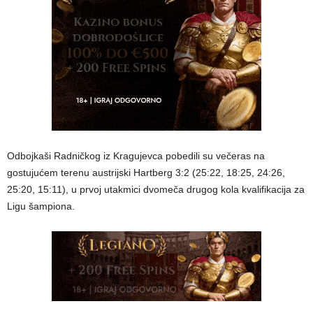
Odbojkaši Radničkog iz Kragujevca pobedili su večeras na
gostujućem terenu austrijski Hartberg 3:2 (25:22, 18:25, 24:26,
25:20, 15:11), u prvoj utakmici dvomeča drugog kola kvalifikacija za
Ligu šampiona.