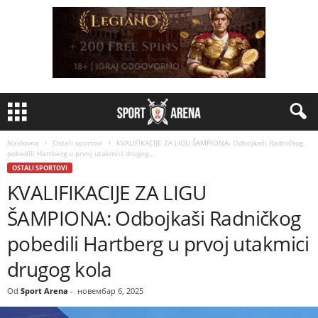
Naslovna
Ostali sportovi
KVALIFIKACIJE ZA LIGU ŠAMPIONA: Odbojkaši Radničkog
pobedili Hartberg u prvoj utakmici drugog...
OSTALI SPORTOVI
KVALIFIKACIJE ZA LIGU
ŠAMPIONA: Odbojkaši Radničkog
pobedili Hartberg u prvoj utakmici
drugog kola
Od
Sport Arena
-
новембар 6, 2025