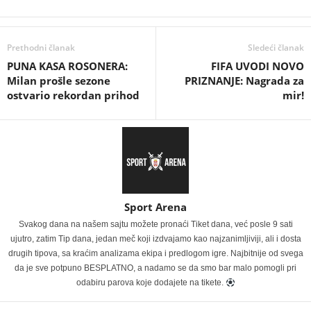
Prethodni članak
Sledeći članak
PUNA KASA ROSONERA:
FIFA UVODI NOVO
Milan prošle sezone
PRIZNANJE: Nagrada za
ostvario rekordan prihod
mir!
Sport Arena
Svakog dana na našem sajtu možete pronaći Tiket dana, već posle 9 sati
ujutro, zatim Tip dana, jedan meč koji izdvajamo kao najzanimljiviji, ali i dosta
drugih tipova, sa kraćim analizama ekipa i predlogom igre. Najbitnije od svega
da je sve potpuno BESPLATNO, a nadamo se da smo bar malo pomogli pri
odabiru parova koje dodajete na tikete.