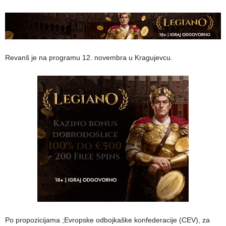
Revanš je na programu 12. novembra u Kragujevcu.
Po propozicijama ;Evropske odbojkaške konfederacije (CEV), za