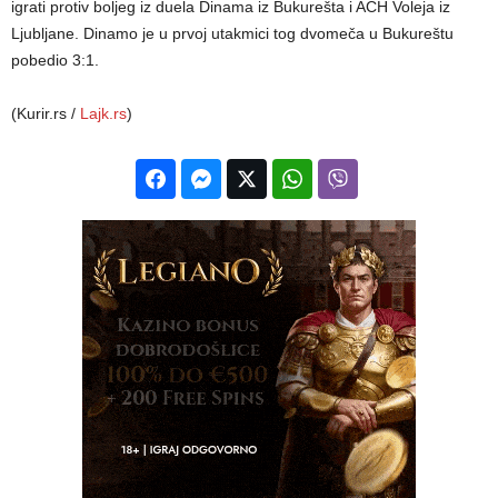
igrati protiv boljeg iz duela Dinama iz Bukurešta i ACH Voleja iz
Ljubljane. Dinamo je u prvoj utakmici tog dvomeča u Bukureštu
pobedio 3:1.
(Kurir.rs /
Lajk.rs
)