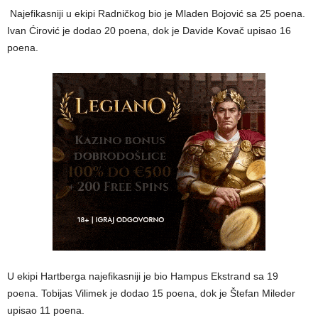
Najefikasniji u ekipi Radničkog bio je Mladen Bojović sa 25 poena.
Ivan Ćirović je dodao 20 poena, dok je Davide Kovač upisao 16
poena.
U ekipi Hartberga najefikasniji je bio Hampus Ekstrand sa 19
poena. Tobijas Vilimek je dodao 15 poena, dok je Štefan Mileder
upisao 11 poena.