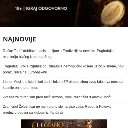
NAJNOVIJE
Dušan Tadić debitovao asistencijom u Erediviziji za novi tim: Pogledajte
majstoriju bivšeg kapitena Srbije
Tragedija: Srbija izgubila od Rumunije nemogućim košem uz zvuk sirene, novi
poraz Orlića na Eurobasketu
Lionel Mesi je u istorijskoj partiji tokom SP plakao zbog svog tate, dva meseca
kasnije on je preminuo
Zvezda za miran san pred meč sezone, Novi Pazar želi “Lalatovu noć”
Zvanično! Železničar ne menja ono što najviše valja, Radomir Koković
produžio ugovor sa klubom iz Pančeva