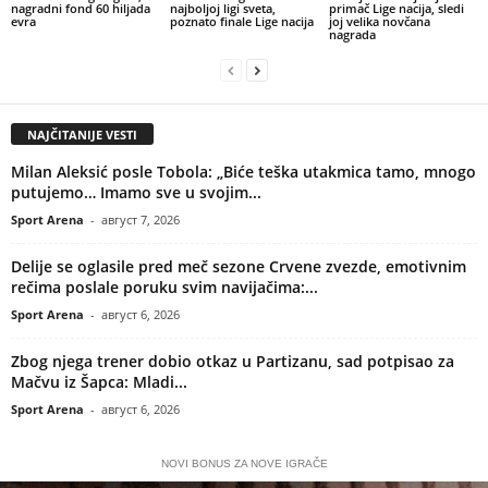
nagradni fond 60 hiljada
najboljoj ligi sveta,
primač Lige nacija, sledi
evra
poznato finale Lige nacija
joj velika novčana
nagrada
NAJČITANIJE VESTI
Milan Aleksić posle Tobola: „Biće teška utakmica tamo, mnogo
putujemo… Imamo sve u svojim...
Sport Arena
-
август 7, 2026
Delije se oglasile pred meč sezone Crvene zvezde, emotivnim
rečima poslale poruku svim navijačima:...
Sport Arena
-
август 6, 2026
Zbog njega trener dobio otkaz u Partizanu, sad potpisao za
Mačvu iz Šapca: Mladi...
Sport Arena
-
август 6, 2026
NOVI BONUS ZA NOVE IGRAČE