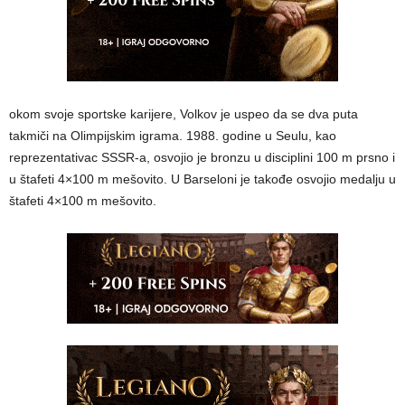
okom svoje sportske karijere, Volkov je uspeo da se dva puta
takmiči na Olimpijskim igrama. 1988. godine u Seulu, kao
reprezentativac SSSR-a, osvojio je bronzu u disciplini 100 m prsno i
u štafeti 4×100 m mešovito. U Barseloni je takođe osvojio medalju u
štafeti 4×100 m mešovito.