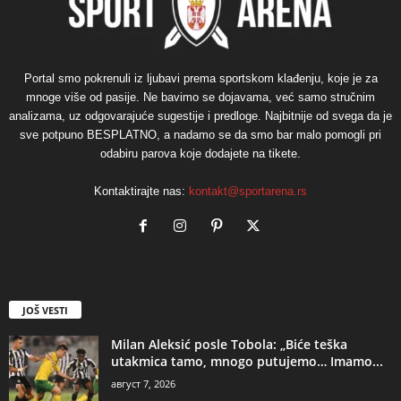
Portal smo pokrenuli iz ljubavi prema sportskom klađenju, koje je za
mnoge više od pasije. Ne bavimo se dojavama, već samo stručnim
analizama, uz odgovarajuće sugestije i predloge. Najbitnije od svega da je
sve potpuno BESPLATNO, a nadamo se da smo bar malo pomogli pri
odabiru parova koje dodajete na tikete.
Kontaktirajte nas:
kontakt@sportarena.rs
JOŠ VESTI
Milan Aleksić posle Tobola: „Biće teška
utakmica tamo, mnogo putujemo… Imamo...
август 7, 2026