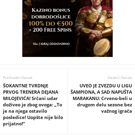
Prethodni članak
Sledeći članak
ŠOKANTNE TVRDNJE
UVEO JE ZVEZDU U LIGU
PRVOG TRENERA DEJANA
ŠAMPIONA, A SAD NAPUŠTA
MILOJEVIĆA! Srčani udar
MARAKANU: Crveno-beli u
doživeo je zbog ovoga: „To
drugom delu sezone bez
je na njega ostavilo
važnog igrača
posledice! Uopšte nije bilo
prijatno!“