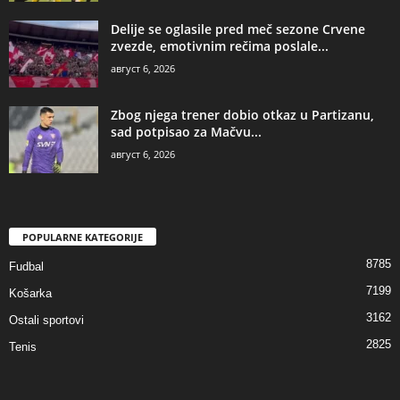
Delije se oglasile pred meč sezone Crvene
zvezde, emotivnim rečima poslale...
август 6, 2026
Zbog njega trener dobio otkaz u Partizanu,
sad potpisao za Mačvu...
август 6, 2026
POPULARNE KATEGORIJE
8785
Fudbal
7199
Košarka
3162
Ostali sportovi
2825
Tenis