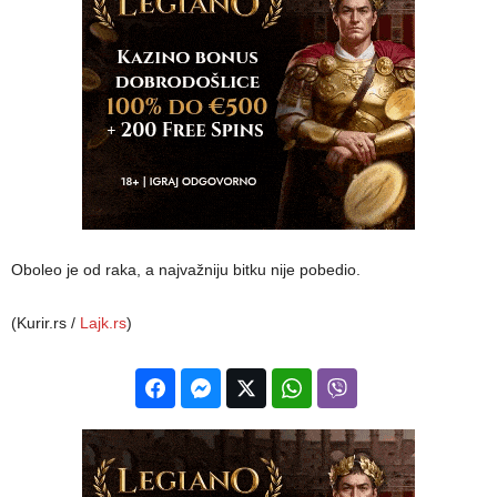
Oboleo je od raka, a najvažniju bitku nije pobedio.
(Kurir.rs /
Lajk.rs
)