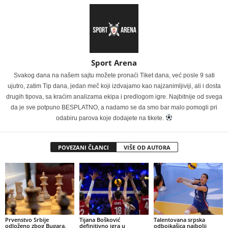
Sport Arena
Svakog dana na našem sajtu možete pronaći Tiket dana, već posle 9 sati
ujutro, zatim Tip dana, jedan meč koji izdvajamo kao najzanimljiviji, ali i dosta
drugih tipova, sa kraćim analizama ekipa i predlogom igre. Najbitnije od svega
da je sve potpuno BESPLATNO, a nadamo se da smo bar malo pomogli pri
odabiru parova koje dodajete na tikete.
POVEZANI ČLANCI
VIŠE OD AUTORA
Prvenstvo Srbije
Tijana Bošković
Talentovana srpska
odloženo zbog Bugara,
definitivno igra u
odbojkašica najbolji