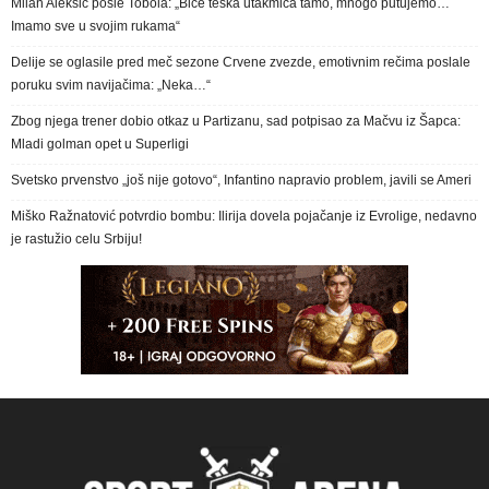
Milan Aleksić posle Tobola: „Biće teška utakmica tamo, mnogo putujemo…
Imamo sve u svojim rukama“
Delije se oglasile pred meč sezone Crvene zvezde, emotivnim rečima poslale
poruku svim navijačima: „Neka…“
Zbog njega trener dobio otkaz u Partizanu, sad potpisao za Mačvu iz Šapca:
Mladi golman opet u Superligi
Svetsko prvenstvo „još nije gotovo“, Infantino napravio problem, javili se Ameri
Miško Ražnatović potvrdio bombu: Ilirija dovela pojačanje iz Evrolige, nedavno
je rastužio celu Srbiju!