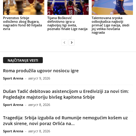
Prvenstvo Srbije
Tijana Bošković
Talentovana srpska
odloženo zbog Bugara,
definitivno igra u
odbojkašica najbolji
nagradni fond 60 hiljada
najboljoj ligi sveta,
primač Lige nacija, sledi
evra
poznato finale Lige nacija
joj velika novčana
nagrada
NAJČITANIJE VESTI
Roma produžila ugovor nosiocu igre
Sport Arena
-
август 9, 2026
Dušan Tadić debitovao asistencijom u Erediviziji za novi tim:
Pogledajte majstoriju bivšeg kapitena Srbije
Sport Arena
-
август 8, 2026
Tragedija: Srbija izgubila od Rumunije nemogućim košem uz
zvuk sirene, novi poraz Orlića na...
Sport Arena
-
август 8, 2026