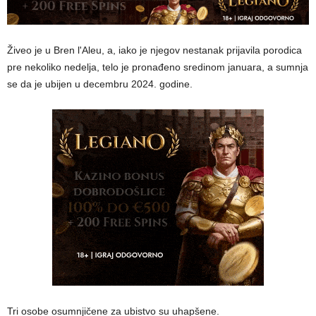
Živeo je u Bren l'Aleu, a, iako je njegov nestanak prijavila porodica
pre nekoliko nedelja, telo je pronađeno sredinom januara, a sumnja
se da je ubijen u decembru 2024. godine.
Tri osobe osumnjičene za ubistvo su uhapšene.