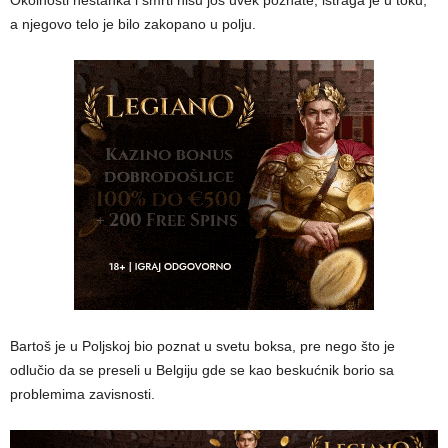
Okolnosti nestanka i smrti nisu još uvek poznate, istraga je u toku,
a njegovo telo je bilo zakopano u polju.
Bartoš je u Poljskoj bio poznat u svetu boksa, pre nego što je
odlučio da se preseli u Belgiju gde se kao beskućnik borio sa
problemima zavisnosti.