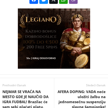
Prethodni članak
Sledeći članak
NEJMAR SE VRAĆA NA
AFERA DOPING: VADA neće
MESTO GDE JE NAUČIO DA
uložiti žalbu na
IGRA FUDBAL! Brazilac će
jednomesečnu suspenziju
sam sebi plaćati platu,
slavne šampionke!