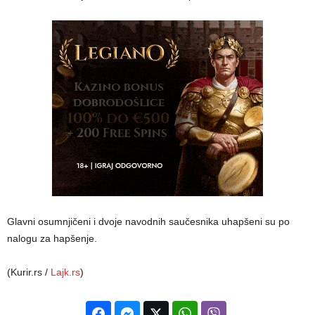
Glavni osumnjičeni i dvoje navodnih saučesnika uhapšeni su po
nalogu za hapšenje.
(Kurir.rs /
Lajk.rs
)