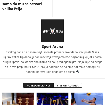
samo da mu se ostvari
velika želja
Sport Arena
Svakog dana na našem sajtu možete pronaći Tiket dana, već posle 9 sati
ujutro, zatim Tip dana, jedan meč koji izdvajamo kao najzanimljiviji, ali i dosta
drugih tipova, sa kraćim analizama ekipa i predlogom igre. Najbitnije od svega
da je sve potpuno BESPLATNO, a nadamo se da smo bar malo pomogli pri
odabiru parova koje dodajete na tikete.
POVEZANI ČLANCI
VIŠE OD AUTORA