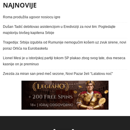
NAJNOVIJE
Roma produžila ugovor nosiocu igre
Dušan Tadić debitovao asistencijom u Erediviziji za novi tim: Pogledajte
majstoriju bivšeg kapitena Srbije
Tragedija: Srbija izgubila od Rumunije nemogućim košem uz zvuk sirene, novi
poraz Orlića na Eurobasketu
Lionel Mesi je u istorijskoj partiji tokom SP plakao zbog svog tate, dva meseca
kasnije on je preminuo
Zvezda za miran san pred meč sezone, Novi Pazar želi “Lalatovu noć”