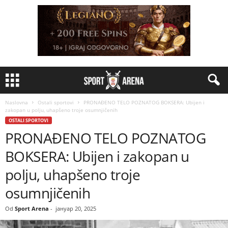
Naslovna
Ostali sportovi
PRONAĐENO TELO POZNATOG BOKSERA: Ubijen i
zakopan u polju, uhapšeno troje osumnjičenih
OSTALI SPORTOVI
PRONAĐENO TELO POZNATOG
BOKSERA: Ubijen i zakopan u
polju, uhapšeno troje
osumnjičenih
Od
Sport Arena
-
јануар 20, 2025