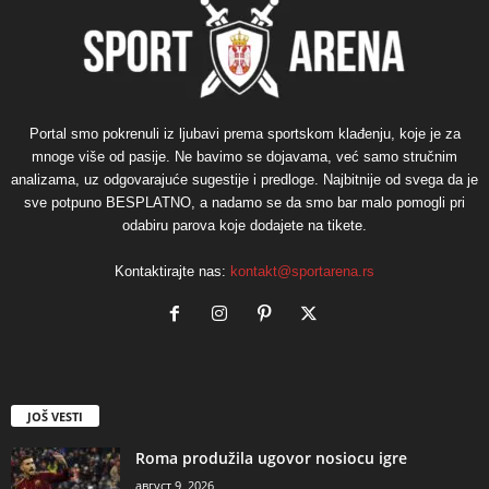
Portal smo pokrenuli iz ljubavi prema sportskom klađenju, koje je za
mnoge više od pasije. Ne bavimo se dojavama, već samo stručnim
analizama, uz odgovarajuće sugestije i predloge. Najbitnije od svega da je
sve potpuno BESPLATNO, a nadamo se da smo bar malo pomogli pri
odabiru parova koje dodajete na tikete.
Kontaktirajte nas:
kontakt@sportarena.rs
JOŠ VESTI
Roma produžila ugovor nosiocu igre
август 9, 2026