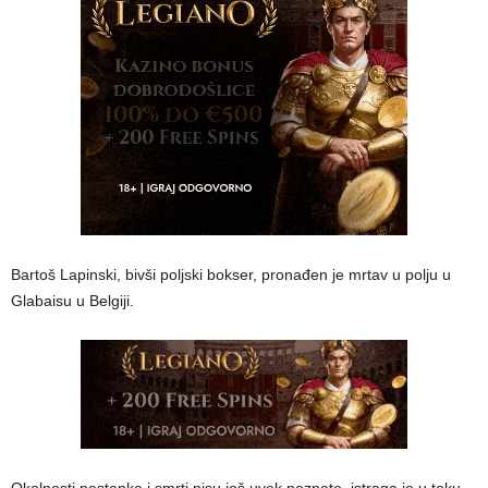
Bartoš Lapinski, bivši poljski bokser, pronađen je mrtav u polju u
Glabaisu u Belgiji.