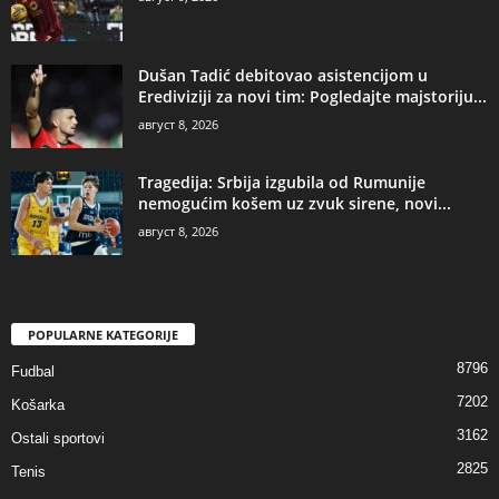
Dušan Tadić debitovao asistencijom u
Erediviziji za novi tim: Pogledajte majstoriju...
август 8, 2026
Tragedija: Srbija izgubila od Rumunije
nemogućim košem uz zvuk sirene, novi...
август 8, 2026
POPULARNE KATEGORIJE
8796
Fudbal
7202
Košarka
3162
Ostali sportovi
2825
Tenis