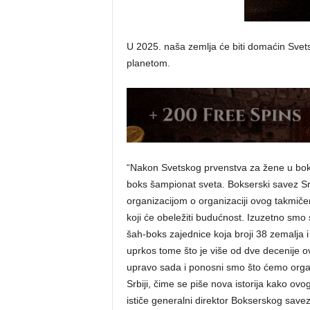
U 2025. naša zemlja će biti domaćin Svets
planetom.
“Nakon Svetskog prvenstva za žene u boks
boks šampionat sveta. Bokserski savez S
organizacijom o organizaciji ovog takmičenj
koji će obeležiti budućnost. Izuzetno smo s
šah-boks zajednice koja broji 38 zemalja i
uprkos tome što je više od dve decenije 
upravo sada i ponosni smo što ćemo organ
Srbiji, čime se piše nova istorija kako ovo
ističe generalni direktor Bokserskog save