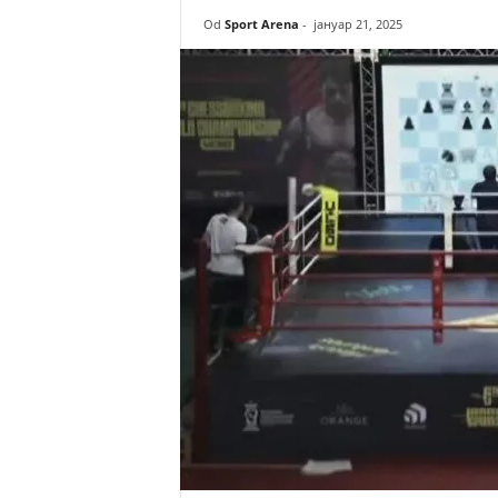
r
Od
Sport Arena
-
јануар 21, 2025
e
n
a