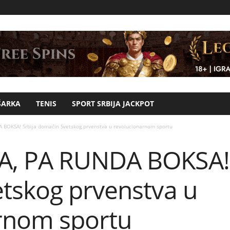
ŠARKA
TENIS
SPORT SRBIJA JACKPOT
BOKSA! Srbija domaćin Svetskog prvenstva u revolucionarnom sportu
, PA RUNDA BOKSA! 
tskog prvenstva u
rnom sportu