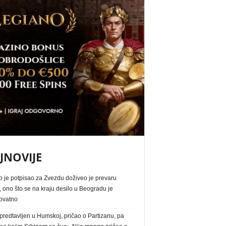
JNOVIJE
o je potpisao za Zvezdu doživeo je prevaru
, ono što se na kraju desilo u Beogradu je
ovatno
redtavljen u Humskoj, pričao o Partizanu, pa