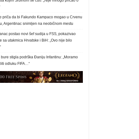
 sa kojim Srbinom se čuo: „Nije mnogo pričao o
“
e priča da bi Fakundo Kampaco mogao u Crvenu
u, Argentinac snimljen na neobičnom mestu
anac postao novi šef sudija u FSS, pokazivao
 sa utakmica Hrvatske i BiH: „Ovo nije bilo
“
bure stigla podrška Đaniju Infantinu: „Moramo
liti odluku FIFA…“