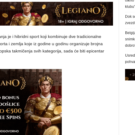
otkrio
klubu
Dok s
zvezd
Belgij
ja je i hibridni sport koji kombinuje dve tradicionalne
snimke
porta i zemlja koje iz godine u godinu organizuje brojna
dobro
pska takmičenja svih kategorija, sada će biti epicentar
Usred 
pohva