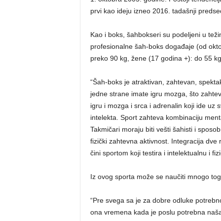
prvi kao ideju izneo 2016. tadašnji predse
Kao i boks, šahbokseri su podeljeni u tež
profesionalne šah-boks događaje (od oktob
preko 90 kg, žene (17 godina +): do 55 kg
“Šah-boks je atraktivan, zahtevan, spekta
jedne strane imate igru mozga, što zahtev
igru i mozga i srca i adrenalin koji ide uz 
intelekta. Sport zahteva kombinaciju menta
Takmičari moraju biti vešti šahisti i spos
fizički zahtevna aktivnost. Integracija dve r
čini sportom koji testira i intelektualnu i 
Iz ovog sporta može se naučiti mnogo tog
“Pre svega sa je za dobre odluke potrebn
ona vremena kada je poslu potrebna naš