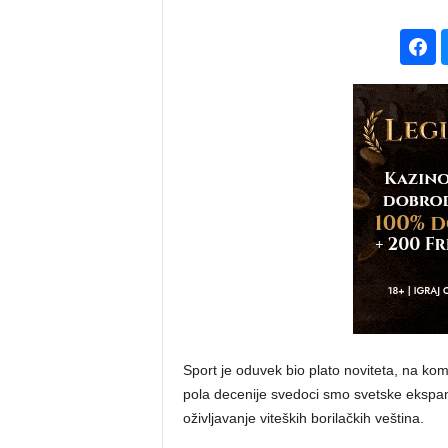
Sport je oduvek bio plato noviteta, na kom
pola decenije svedoci smo svetske ekspanzi
oživljavanje viteških borilačkih veština.