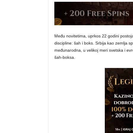
Među novitetima, uprkos 22 godini postojan
discipline: šah i boks. Srbija kao zemlja s
međunarodna, u velikoj meri svetska i evro
šah-boksa.