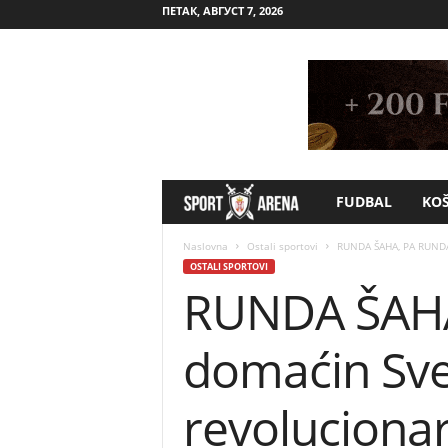
ПЕТАК, АВГУСТ 7, 2026
FUDBAL
KO
S
p
Naslovna
Ostali sportovi
RUNDA ŠAHA, PA RUNDA 
OSTALI SPORTOVI
RUNDA ŠAHA
o
r
domaćin Sve
t
revoluciona
A