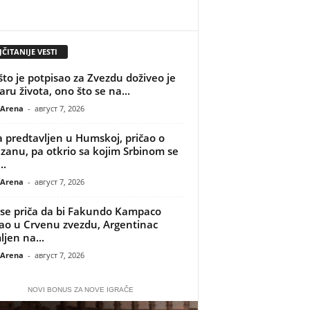
ČITANIJE VESTI
što je potpisao za Zvezdu doživeo je
aru života, ono što se na...
 Arena
-
август 7, 2026
 predtavljen u Humskoj, pričao o
izanu, pa otkrio sa kojim Srbinom se
..
 Arena
-
август 7, 2026
se priča da bi Fakundo Kampaco
o u Crvenu zvezdu, Argentinac
ljen na...
 Arena
-
август 7, 2026
NOVI BONUS ZA NOVE IGRAČE