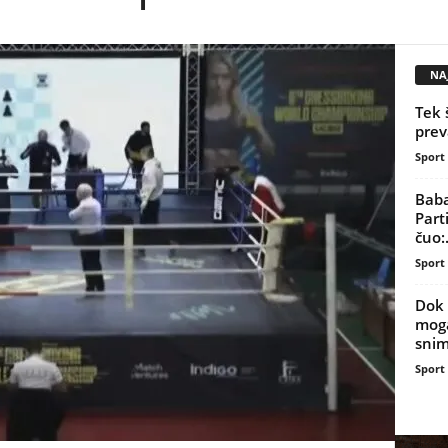
NAJ
Tek 
prev
Sport
Baba
Part
čuo:.
Sport
Dok 
moga
snim
Sport