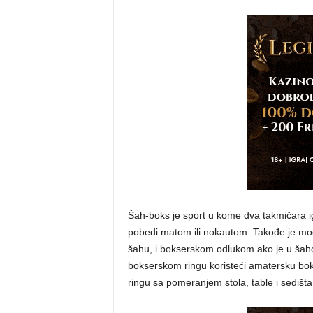
Šah-boks je sport u kome dva takmičara i
pobedi matom ili nokautom. Takođe je 
šahu, i bokserskom odlukom ako je u šaho
bokserskom ringu koristeći amatersku bok
ringu sa pomeranjem stola, table i sedišta