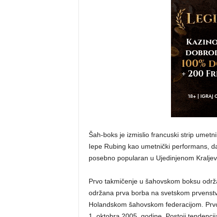
Šah-boks je izmislio francuski strip umetn
Iepe Rubing kao umetnički performans, da 
posebno popularan u Ujedinjenom Kraljevstv
Prvo takmičenje u šahovskom boksu održa
održana prva borba na svetskom prvenstv
Holandskom šahovskom federacijom. Prvo 
1. oktobra 2005. godine. Postoji tendencija 