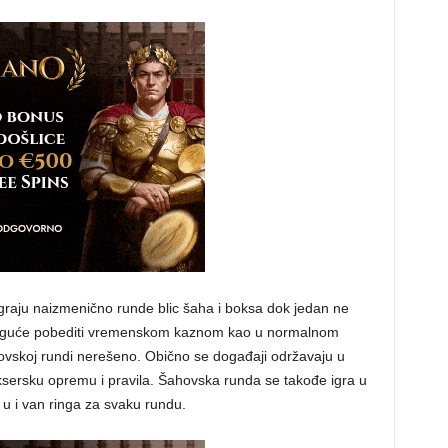
graju naizmenično runde blic šaha i boksa dok jedan ne
moguće pobediti vremenskom kaznom kao u normalnom
vskoj rundi nerešeno. Obično se događaji održavaju u
sersku opremu i pravila. Šahovska runda se takođe igra u
 u i van ringa za svaku rundu.