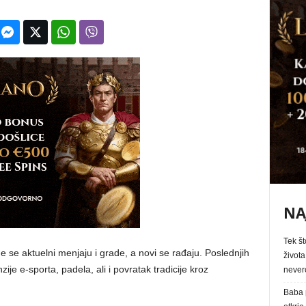
NA
Tek št
e se aktuelni menjaju i grade, a novi se rađaju. Poslednjih
života
je e-sporta, padela, ali i povratak tradicije kroz
never
Baba p