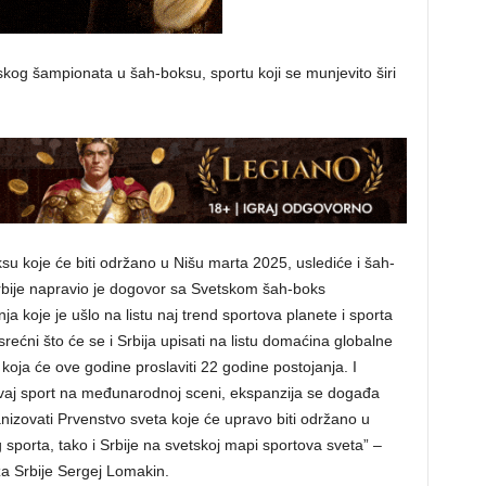
kog šampionata u šah-boksu, sportu koji se munjevito širi
u koje će biti održano u Nišu marta 2025, uslediće i šah-
rbije napravio je dogovor sa Svetskom šah-boks
a koje je ušlo na listu naj trend sportova planete i sporta
rećni što će se i Srbija upisati na listu domaćina globalne
 koja će ove godine proslaviti 22 godine postojanja. I
ovaj sport na međunarodnoj sceni, ekspanzija se događa
izovati Prvenstvo sveta koje će upravo biti održano u
g sporta, tako i Srbije na svetskoj mapi sportova sveta” –
za Srbije Sergej Lomakin.