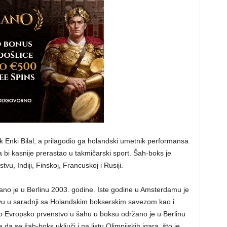
ik Enki Bilal, a prilagodio ga holandski umetnik performansa
bi kasnije prerastao u takmičarski sport. Šah-boks je
u, Indiji, Finskoj, Francuskoj i Rusiji.
no je u Berlinu 2003. godine. Iste godine u Amsterdamu je
u u saradnji sa Holandskim bokserskim savezom kao i
Evropsko prvenstvo u šahu u boksu održano je u Berlinu
da se šah-boks uključi i na listu Olimpijskih igara, što je