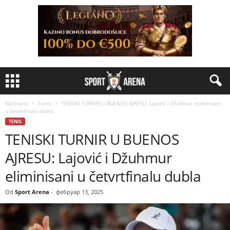
Naslovna
Tenis
TENISKI TURNIR U BUENOS AJRESU: Lajović i Džuhmur eliminisani
u četvrtfinalu dubla
TENIS
TENISKI TURNIR U BUENOS
AJRESU: Lajović i Džuhmur
eliminisani u četvrtfinalu dubla
Od
Sport Arena
-
фебруар 13, 2025