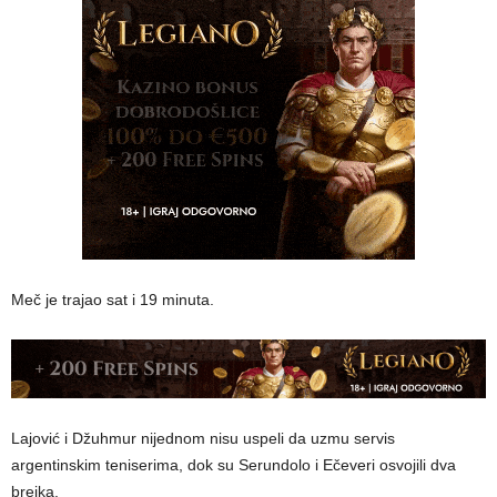
Meč je trajao sat i 19 minuta.
Lajović i Džuhmur nijednom nisu uspeli da uzmu servis
argentinskim teniserima, dok su Serundolo i Ečeveri osvojili dva
brejka.