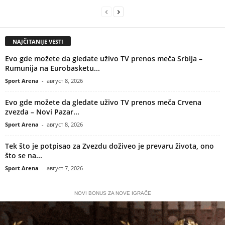
NAJČITANIJE VESTI
Evo gde možete da gledate uživo TV prenos meča Srbija –
Rumunija na Eurobasketu...
Sport Arena
-
август 8, 2026
Evo gde možete da gledate uživo TV prenos meča Crvena
zvezda – Novi Pazar...
Sport Arena
-
август 8, 2026
Tek što je potpisao za Zvezdu doživeo je prevaru života, ono
što se na...
Sport Arena
-
август 7, 2026
NOVI BONUS ZA NOVE IGRAČE