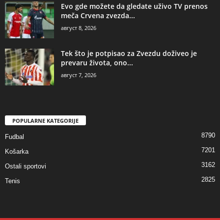
Evo gde možete da gledate uživo TV prenos
meča Crvena zvezda...
август 8, 2026
Tek što je potpisao za Zvezdu doživeo je
prevaru života, ono...
август 7, 2026
POPULARNE KATEGORIJE
8790
Fudbal
7201
Košarka
3162
Ostali sportovi
2825
Tenis