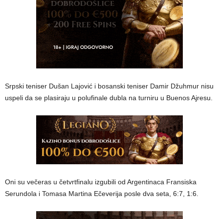
Srpski teniser Dušan Lajović i bosanski teniser Damir Džuhmur nisu
uspeli da se plasiraju u polufinale dubla na turniru u Buenos Ajresu.
Oni su večeras u četvrtfinalu izgubili od Argentinaca Fransiska
Serundola i Tomasa Martina Ečeverija posle dva seta, 6:7, 1:6.