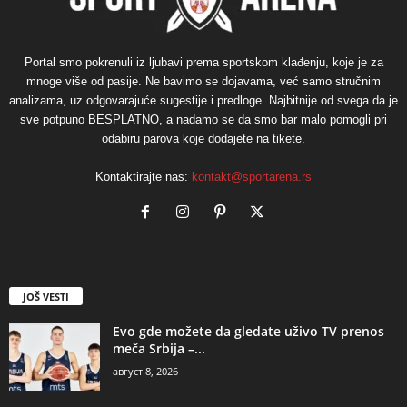
Portal smo pokrenuli iz ljubavi prema sportskom klađenju, koje je za
mnoge više od pasije. Ne bavimo se dojavama, već samo stručnim
analizama, uz odgovarajuće sugestije i predloge. Najbitnije od svega da je
sve potpuno BESPLATNO, a nadamo se da smo bar malo pomogli pri
odabiru parova koje dodajete na tikete.
Kontaktirajte nas:
kontakt@sportarena.rs
JOŠ VESTI
Evo gde možete da gledate uživo TV prenos
meča Srbija –...
август 8, 2026