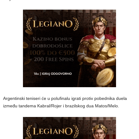
Argentinski teniseri će u polufinalu igrati protiv pobednika duela
između tandema Kabral/Rojer i brazilskog dua Matos/Melo.