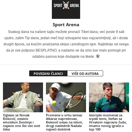
Sport Arena
Svakog dana na našem sajtu možete pronaći Tiket dana, već posle 9 sati
ujutro, zatim Tip dana, jedan meč koji izdvajamo kao najzanimljiviji, ali i dosta
drugih tipova, sa kraćim analizama ekipa i predlogom igre. Najbitnije od svega
da je sve potpuno BESPLATNO, a nadamo se da smo bar malo pomogli pri
odabiru parova koje dodajete na tikete.
POVEZANI ČLANCI
VIŠE OD AUTORA
Oglasio se Novak
Promene u vrhu tenisa:
Istorijski momenat za
Đoković, ostavio
Alkaraz napredovao,
srpski tenis, Stefan sa
emotikon životinje i
Đoković ostao na istom,
Hrvatom napravio čudo,
najavio ono što ceo svet
drugi naslednik Nadala
imamo novog igrača u
čeka
najveći dobitnik
top 100