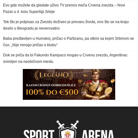
Evo gde možete da gledate uživo TV prenos meča Crvena zvezda – Novi
Pazar u 4. kolu Superligi Srbije
Tek što je potpisao za Zvezdu doživeo je prevaru života, ono što se na kraju
desilo u Beogradu je neverovatno
Baba predtavljen u Humskoj, pričao o Partizanu, pa otkrio sa kojim Srbinom se
čuo: „Nije mnogo pričao o klubu“
Dok se priča da bi Fakundo Kampaco mogao u Crvenu zvezdu, Argentinac
snimljen na neobičnom mestu