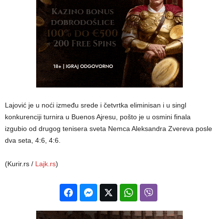
Lajović je u noći između srede i četvrtka eliminisan i u singl
konkurenciji turnira u Buenos Ajresu, pošto je u osmini finala
izgubio od drugog tenisera sveta Nemca Aleksandra Zvereva posle
dva seta, 4:6, 4:6.
(Kurir.rs /
Lajk.rs
)