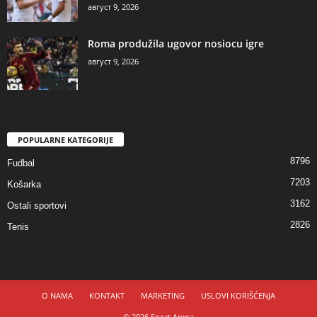
август 9, 2026
Roma produžila ugovor nosiocu igre
август 9, 2026
POPULARNE KATEGORIJE
8796
Fudbal
7203
Košarka
3162
Ostali sportovi
2826
Tenis
O NAMA
KONTAKT
MARKETING
USLOVI KORIŠĆENJA
© 2026 Sport Arena