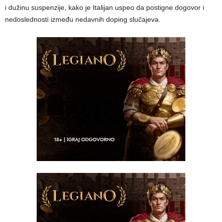
i dužinu suspenzije, kako je Italijan uspeo da postigne dogovor i
nedoslednosti između nedavnih doping slučajeva.