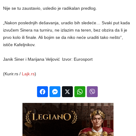
Nije se tu zaustavio, usledio je radikalan predlog.
„Nakon poslednjih dešavanja, uradio bih sledeće… Svaki put kada
izvučem Sinera na turniru, ne izlazim na teren, bez obzira da li je
prvo kolo ili finale. Ali bojim se da niko neće uraditi tako nešto“,
ističe Kafeljnikov.
Janik Siner i Marijana Veljović
Izvor: Eurosport
(Kurir.rs /
Lajk.rs
)