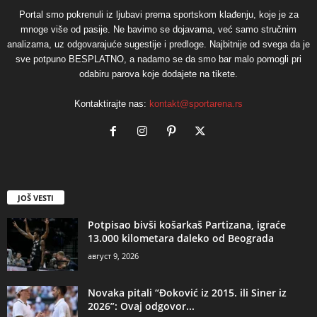
Portal smo pokrenuli iz ljubavi prema sportskom klađenju, koje je za
mnoge više od pasije. Ne bavimo se dojavama, već samo stručnim
analizama, uz odgovarajuće sugestije i predloge. Najbitnije od svega da je
sve potpuno BESPLATNO, a nadamo se da smo bar malo pomogli pri
odabiru parova koje dodajete na tikete.
Kontaktirajte nas:
kontakt@sportarena.rs
JOŠ VESTI
Potpisao bivši košarkaš Partizana, igraće
13.000 kilometara daleko od Beograda
август 9, 2026
Novaka pitali “Đoković iz 2015. ili Siner iz
2026”: Ovaj odgovor...