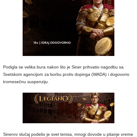
Podigla se velika bura nakon što je Siner prihvatio nagodbu sa
Svetskom agencijom za borbu protiv dopinga (WADA) i dogovorio
tromesečnu suspenziju.
Sinerov slučaj podelio je svet tenisa, mnogi dovode u pitanje vreme