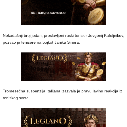
Nekadašnji broj jedan, proslavljeni ruski teniser Jevgenij Kafeljnikov,
pozvao je tenisere na bojkot Janika Sinera.
Tromesečna suspenzija Italijana izazvala je pravu lavinu reakcija iz
teniskog sveta.