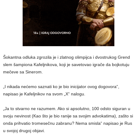
Šokantna odluka zgrozila je i zlatnog olimpijca i dvostrukog Grend
slem šampiona Kafeljnikova, koji je savetovao igrače da bojkotuju
mečeve sa Sinerom.
„I nikada nećemo saznati ko je bio inicijator ovog dogovora“,
napisao je Kafeljnikov na svom „X“ nalogu.
„Ja to stvarno ne razumem. Ako si apsolutno, 100 odsto siguran u
svoju nevinost (Kao što je bio ranije sa svojim advokatima), zašto si
onda prihvatio tromesečnu zabranu? Nema smisla“ napisao je Rus
u svojoj drugoj objavi.