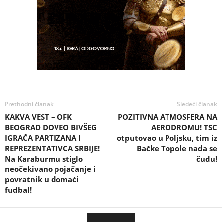
Prethodni članak
Sledeći članak
KAKVA VEST – OFK
POZITIVNA ATMOSFERA NA
BEOGRAD DOVEO BIVŠEG
AERODROMU! TSC
IGRAČA PARTIZANA I
otputovao u Poljsku, tim iz
REPREZENTATIVCA SRBIJE!
Bačke Topole nada se
Na Karaburmu stiglo
čudu!
neočekivano pojačanje i
povratnik u domaći
fudbal!