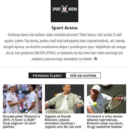
Sport Arena
Svakog dana na našem sajtu možete pronaći Tiket dana, već posle 9 sati
ujutro, zatim Tip dana, jedan meč koji izdvajamo kao najzanimljiviji, ali i dosta
drugih tipova, sa kraćim analizama ekipa i predlogom igre. Najbitnije od svega
da je sve potpuno BESPLATNO, a nadamo se da smo bar malo pomogli pri
odabiru parova koje dodajete na tikete.
POVEZANI ČLANCI
VIŠE OD AUTORA
Novaka pitali “Đoković iz
Oglasio se Novak
Promene u vrhu tenisa:
2015. ili Siner iz 2026”:
Đoković, ostavio
Alkaraz napredovao,
Ovaj odgovor će obići
emotikon životinje i
Đoković ostao na istom,
planetu
najavio ono što ceo svet
drugi naslednik Nadala