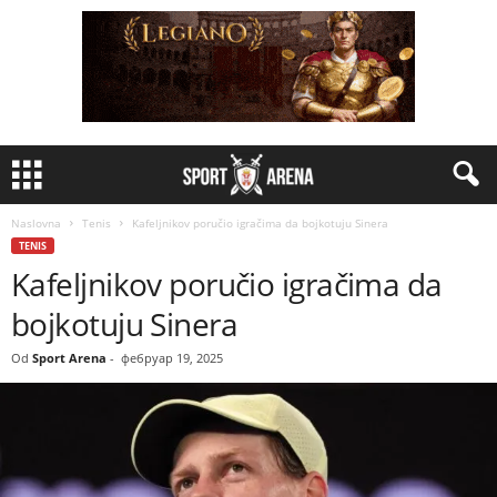
Naslovna
Tenis
Kafeljnikov poručio igračima da bojkotuju Sinera
TENIS
Kafeljnikov poručio igračima da
bojkotuju Sinera
Od
Sport Arena
-
фебруар 19, 2025