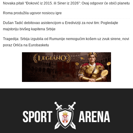
Novaka pitali “Đoković iz 2015. ili Siner iz 2026”: Ovaj odgovor će obići planetu
Roma produžila ugovor nosiocu igre
Dušan Tadić debitovao asistencijom u Erediviziji za novi tim: Pogledajte
majstoriju bivšeg kapitena Srbije
Tragedija: Srbija izgubila od Rumunije nemogućim košem uz zvuk sirene, novi
poraz Orlića na Eurobasketu