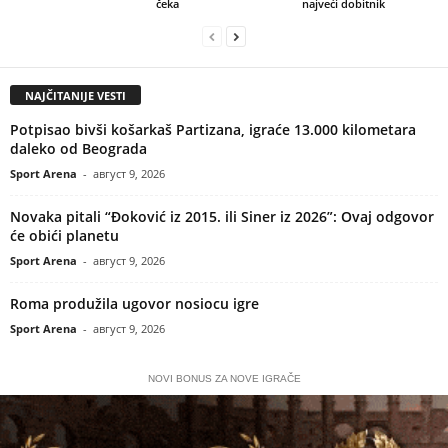
čeka
najveći dobitnik
NAJČITANIJE VESTI
Potpisao bivši košarkaš Partizana, igraće 13.000 kilometara
daleko od Beograda
Sport Arena
-
август 9, 2026
Novaka pitali “Đoković iz 2015. ili Siner iz 2026”: Ovaj odgovor
će obići planetu
Sport Arena
-
август 9, 2026
Roma produžila ugovor nosiocu igre
Sport Arena
-
август 9, 2026
NOVI BONUS ZA NOVE IGRAČE