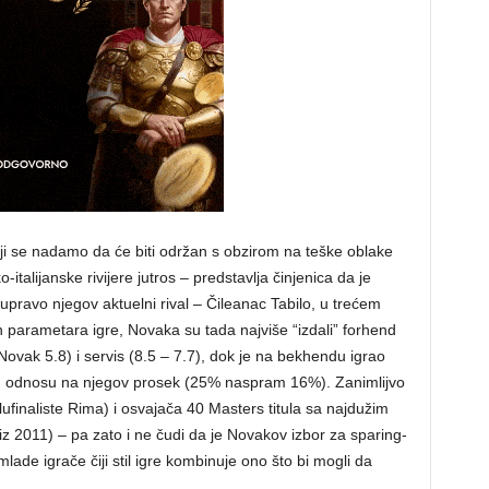
i se nadamo da će biti održan s obzirom na teške oblake
italijanske rivijere jutros – predstavlja činjenica da je
i upravo njegov aktuelni rival – Čileanac Tabilo, u trećem
 parametara igre, Novaka su tada najviše “izdali” forhend
, Novak 5.8) i servis (8.5 – 7.7), dok je na bekhendu igrao
 u odnosu na njegov prosek (25% naspram 16%). Zanimlijvo
olufinaliste Rima) i osvajača 40 Masters titula sa najdužim
z 2011) – pa zato i ne čudi da je Novakov izbor za sparing-
mlade igrače čiji stil igre kombinuje ono što bi mogli da