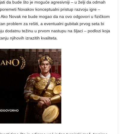
ati da bude što je moguće agresivniji – u želji da odmah
a poremeti Novakov konceptualni pristup razvoju igre –
ost. Ako Novak ne bude mogao da na ovo odgovori u fizičkom
tan problem za rešiti, a eventualni gubitak prvog seta bi
u dodatnu težinu u prvom nastupu na šljaci – podlozi koja
ju njihovih izrazitih kvaliteta.