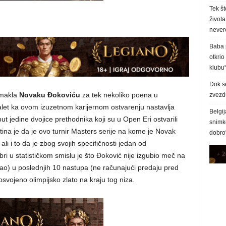
Tek št
života
never
Baba p
otkrio
klubu
Dok s
izmakla
Novaku Đokoviću
za tek nekoliko poena u
zvezd
nalet ka ovom izuzetnom karijernom ostvarenju nastavlja
Belgij
 jedine dvojice prethodnika koji su u Open Eri ostvarili
snimke
ina je da je ovo turnir Masters serije na kome je Novak
dobro
i i to da je zbog svojih specifičnosti jedan od
bri u statističkom smislu je što Đoković nije izgubio meč na
stao) u poslednjih 10 nastupa (ne računajući predaju pred
svojeno olimpijsko zlato na kraju tog niza.