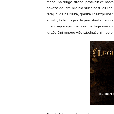
meča. Sa druge strane, protivnik će nastoj
pokaže da Rim nije bio slučajnost, ali i d
terajući ga na rizike, greške i nestrpljiv
smislu, to bi mogao da predstavlja neprija
uneo nepoželjnu neizvesnost koja ima svoj
igrače čini mnogo više izjednačenim po pitan