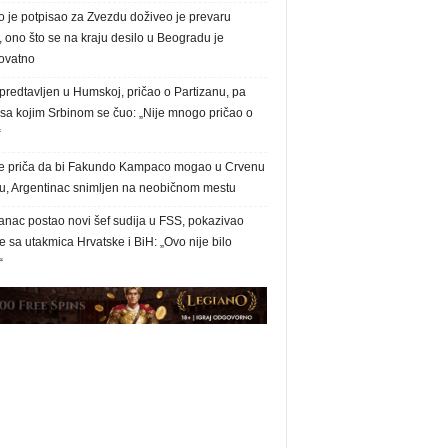
o je potpisao za Zvezdu doživeo je prevaru
, ono što se na kraju desilo u Beogradu je
ovatno
redtavljen u Humskoj, pričao o Partizanu, pa
 sa kojim Srbinom se čuo: „Nije mnogo pričao o
“
e priča da bi Fakundo Kampaco mogao u Crvenu
u, Argentinac snimljen na neobičnom mestu
anac postao novi šef sudija u FSS, pokazivao
 sa utakmica Hrvatske i BiH: „Ovo nije bilo
“