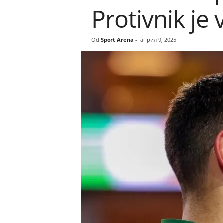
Protivnik j
r
e
Od
Sport Arena
-
април 9, 2025
n
a