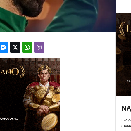
NA
Evo g
Crvena