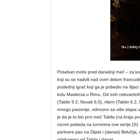
Poseban motiv pred današnji meč – za koj
koji su se nadvili nad ovim delom francusko-
poslednji igrač koji ga je pobedio na šljac
kolu Mastersa u Rimu. Od svih relevantnih
(Tabilo 9.2, Novak 6.0), ritern (Tabilo 6.2
mnogo pasivnije, odnosno sa više slajsa
je da je to bio prvi meč Tabila (na kraju p
nizom pobeda na turnirima ove serije (31 i
partnere pao na Dijala i (danas) Belučija, 
očekujemo od Tabila i danas.