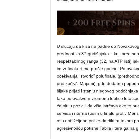
U slučaju da kiša ne padne do Novakovog 
prednost za 37-godišnjaka – koji pred so
respektabilnog ranga (32. na ATP listi) ia
četvrtfinalu Rima prošle godine. Po ovak
očekivanja “stvorio” polufinale, (prethodn
preskočivši Majami), gde dodatnu pogodnos
šljake prijati i stanju njegovog podočnjaka 
Iako po ovakvom vremenu loptice lete sp
će biti u poziciji da više istrčava ako to
servisa i riterna (osim u finalu protiv Me
asu dati željene prilike da diktira tokom 
agresivnošću potisne Tabila i tera ga na g