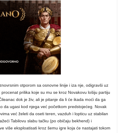
ovrsnim otporom sa osnovne linije i iza nje, odigravši uz
 procenat prilika koje su mu se kroz Novakovu lošiju partiju
eanac dok je živ, ali je pitanje da li će ikada moći da ga
bao da ugasi kod njega već početkom predstojećeg. Novak
ima već želeti da oseti teren, vazduh i lopticu uz stabilan
tražeći Tabilovu slabu tačku (po običaju bekhend) i
ve više eksploatisati kroz šemu igre koja će nastajati tokom