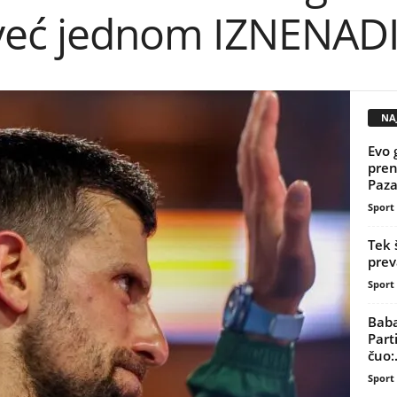
e već jednom IZNENAD
NAJ
Evo 
pren
Pazar
Sport
Tek 
prev
Sport
Baba
Part
čuo:.
Sport