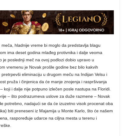
meča, hladnije vreme bi moglo da predstavlja blagu
bom ima deset godina mlađeg protivnika i dalje veoma
ko je poslednji meč na ovoj podlozi dobio upravo u
vom vremenu je Novak prošle godine bez bilo kakvih
o pretrpevši eliminaciju u drugom meču na Indijan Velsu i
t pruža i činjenica da će manje znojenja i raspršivanja
– koji i dalje nije potpuno izlečen posle nastupa na Floridi.
orije – što podrazumeva uslove za duže razmene – Novak
 bude potrebno, nadajući se da će izuzetno visok procenat oba
nšika) biti preneseni iz Majamija u Monte Karlo, što će našem
poena, raspoređuje udarce na ciljna mesta u terenu i
reške.