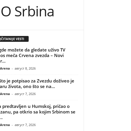
IO Srbina
ČITANIJE VESTI
gde možete da gledate uživo TV
os meča Crvena zvezda – Novi
...
 Arena
-
август 8, 2026
što je potpisao za Zvezdu doživeo je
aru života, ono što se na...
 Arena
-
август 7, 2026
 predtavljen u Humskoj, pričao o
izanu, pa otkrio sa kojim Srbinom se
..
 Arena
-
август 7, 2026