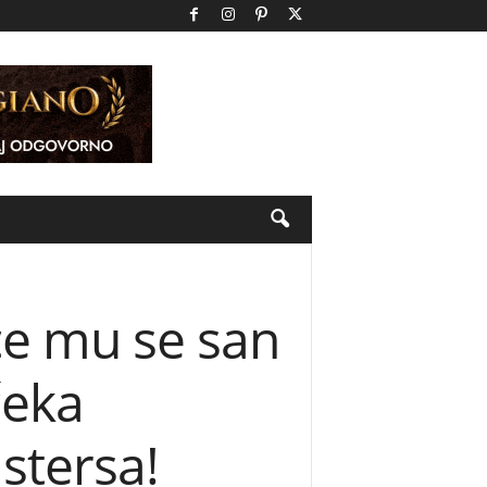
će mu se san
čeka
stersa!