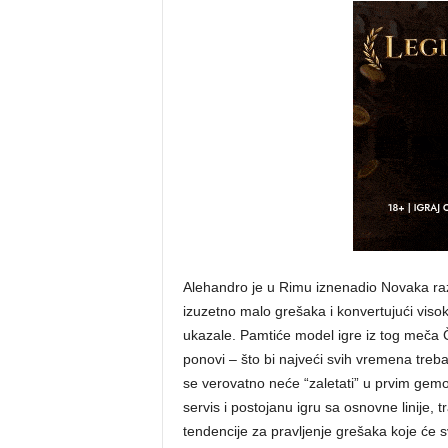
Alehandro je u Rimu iznenadio Novaka razn
izuzetno malo grešaka i konvertujući visok
ukazale. Pamtiće model igre iz tog meča Čil
ponovi – što bi najveći svih vremena tre
se verovatno neće “zaletati” u prvim gemov
servis i postojanu igru sa osnovne linije, 
tendencije za pravljenje grešaka koje će s