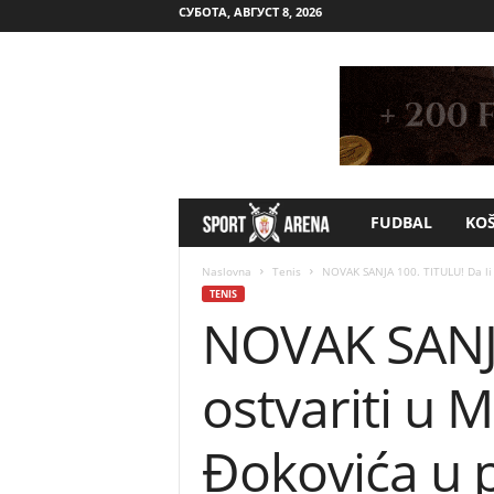
СУБОТА, АВГУСТ 8, 2026
FUDBAL
KO
S
p
Naslovna
Tenis
NOVAK SANJA 100. TITULU! Da li ć
TENIS
NOVAK SANJA
o
r
ostvariti u 
t
Đokovića u 
A