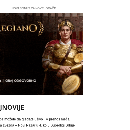
NOVI BONUS ZA NOVE IGRAČE
JNOVIJE
de možete da gledate uživo TV prenos meča
 zvezda – Novi Pazar u 4. kolu Superligi Srbije