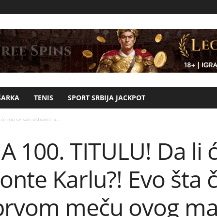
ŠARKA
TENIS
SPORT SRBIJA JACKPOT
e mu se san ostvariti u...
 100. TITULU! Da li 
Monte Karlu?! Evo šta 
prvom meču ovog ma