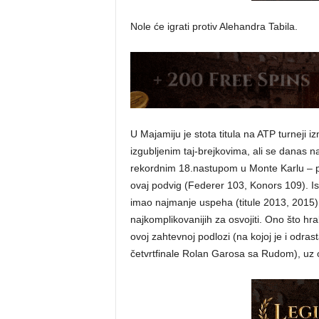
Nole će igrati protiv Alehandra Tabila.
U Majamiju je stota titula na ATP turneji 
izgubljenim taj-brejkovima, ali se danas 
rekordnim 18.nastupom u Monte Karlu – put
ovaj podvig (Federer 103, Konors 109). Ist
imao najmanje uspeha (titule 2013, 2015) al
najkomplikovanijih za osvojiti. Ono što hra
ovoj zahtevnoj podlozi (na kojoj je i odra
četvrtfinale Rolan Garosa sa Rudom), uz o