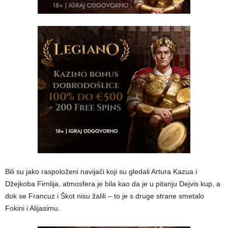
Bili su jako raspoloženi navijači koji su gledali Artura Kazua i
Džejkoba Firnlija, atmosfera je bila kao da je u pitanju Dejvis kup, a
dok se Francuz i Škot nisu žalili – to je s druge strane smetalo
Fokini i Alijasimu.