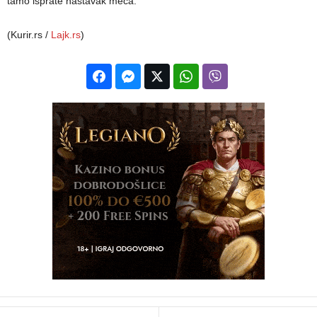
tamo isprate nastavak meča.
(Kurir.rs /
Lajk.rs
)