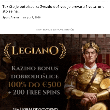
Tek što je potpisao za Zvezdu doživeo je prevaru života, ono
što se na...
Sport Arena
-
август 7, 2026
NOVI BONUS ZA NOVE IGRAČE