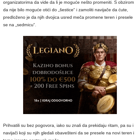
organizatorima da vide da li je moguće nešto promeniti. S obzirom
da nije bilo moguće otići do „šestice“ i zamoliti navijače da ćute,
predloženo je da njih dvojica usred meča promene teren i presele
se na „sedmicu“.
Prihvatili su bez pogovora, iako su znali da prekidaju ritam, pa su i
navijači koji su njih gledali obavešteni da se presele na novi teren i