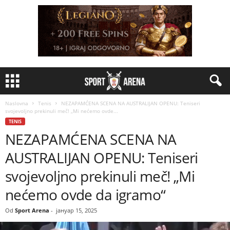
Naslovna
Tenis
NEZAPAMĆENA SCENA NA AUSTRALIJAN OPENU: Teniseri
svojevoljno prekinuli meč! „Mi nećemo ovde...
TENIS
NEZAPAMĆENA SCENA NA
AUSTRALIJAN OPENU: Teniseri
svojevoljno prekinuli meč! „Mi
nećemo ovde da igramo“
Od
Sport Arena
-
јануар 15, 2025