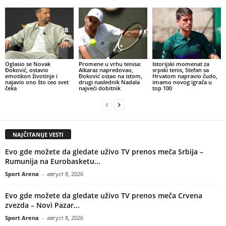
Oglasio se Novak
Promene u vrhu tenisa:
Istorijski momenat za
Đoković, ostavio
Alkaraz napredovao,
srpski tenis, Stefan sa
emotikon životinje i
Đoković ostao na istom,
Hrvatom napravio čudo,
najavio ono što ceo svet
drugi naslednik Nadala
imamo novog igrača u
čeka
najveći dobitnik
top 100
NAJČITANIJE VESTI
Evo gde možete da gledate uživo TV prenos meča Srbija –
Rumunija na Eurobasketu...
Sport Arena
-
август 8, 2026
Evo gde možete da gledate uživo TV prenos meča Crvena
zvezda – Novi Pazar...
Sport Arena
-
август 8, 2026