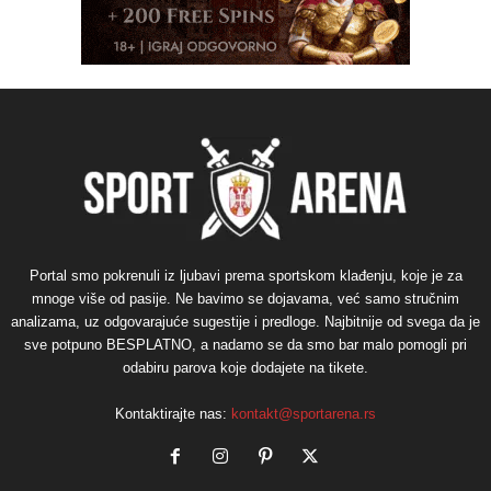
Portal smo pokrenuli iz ljubavi prema sportskom klađenju, koje je za
mnoge više od pasije. Ne bavimo se dojavama, već samo stručnim
analizama, uz odgovarajuće sugestije i predloge. Najbitnije od svega da je
sve potpuno BESPLATNO, a nadamo se da smo bar malo pomogli pri
odabiru parova koje dodajete na tikete.
Kontaktirajte nas:
kontakt@sportarena.rs