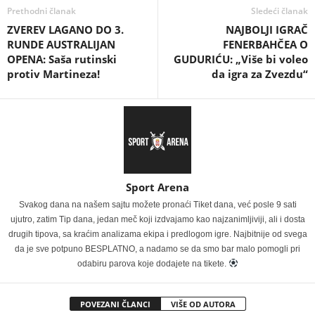
Prethodni članak
Sledeći članak
ZVEREV LAGANO DO 3.
NAJBOLJI IGRAČ
RUNDE AUSTRALIJAN
FENERBAHČEA O
OPENA: Saša rutinski
GUDURIĆU: „Više bi voleo
protiv Martineza!
da igra za Zvezdu“
Sport Arena
Svakog dana na našem sajtu možete pronaći Tiket dana, već posle 9 sati
ujutro, zatim Tip dana, jedan meč koji izdvajamo kao najzanimljiviji, ali i dosta
drugih tipova, sa kraćim analizama ekipa i predlogom igre. Najbitnije od svega
da je sve potpuno BESPLATNO, a nadamo se da smo bar malo pomogli pri
odabiru parova koje dodajete na tikete.
POVEZANI ČLANCI
VIŠE OD AUTORA