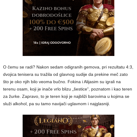
O čemu se radi? Nakon sedam odigranih gemova, pri rezultatu 4:3,
dvojica tenisera su tražila od glavnog sudije da prekine meč zato
što je oko njih bilo veoma bučno. Fokina i Alijasim su igrali na
terenu osam, koji je inače vrlo blizu „šestice“, poznatom i kao teren
za žurke. Zapravo, to je teren koji je najbliži barovima u kojima se
služi alkohol, pa su tamo navijači uglavnom i najglasniji.