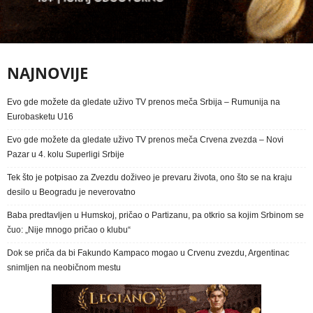
NAJNOVIJE
Evo gde možete da gledate uživo TV prenos meča Srbija – Rumunija na
Eurobasketu U16
Evo gde možete da gledate uživo TV prenos meča Crvena zvezda – Novi
Pazar u 4. kolu Superligi Srbije
Tek što je potpisao za Zvezdu doživeo je prevaru života, ono što se na kraju
desilo u Beogradu je neverovatno
Baba predtavljen u Humskoj, pričao o Partizanu, pa otkrio sa kojim Srbinom se
čuo: „Nije mnogo pričao o klubu“
Dok se priča da bi Fakundo Kampaco mogao u Crvenu zvezdu, Argentinac
snimljen na neobičnom mestu