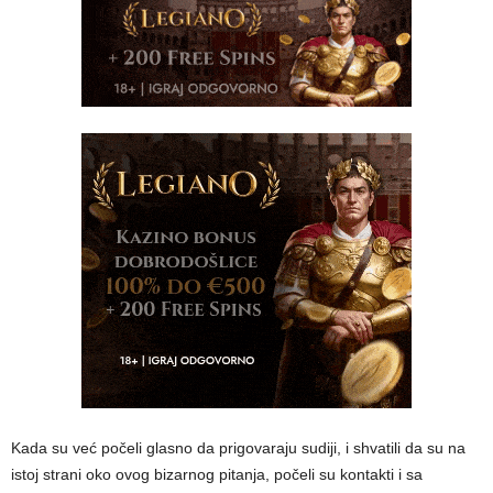
Kada su već počeli glasno da prigovaraju sudiji, i shvatili da su na
istoj strani oko ovog bizarnog pitanja, počeli su kontakti i sa