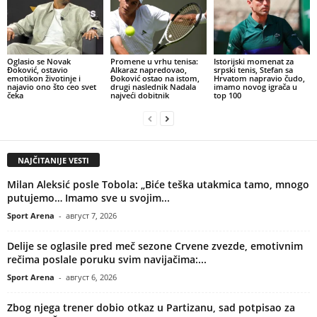
Oglasio se Novak
Promene u vrhu tenisa:
Istorijski momenat za
Đoković, ostavio
Alkaraz napredovao,
srpski tenis, Stefan sa
emotikon životinje i
Đoković ostao na istom,
Hrvatom napravio čudo,
najavio ono što ceo svet
drugi naslednik Nadala
imamo novog igrača u
čeka
najveći dobitnik
top 100
NAJČITANIJE VESTI
Milan Aleksić posle Tobola: „Biće teška utakmica tamo, mnogo
putujemo… Imamo sve u svojim...
Sport Arena
-
август 7, 2026
Delije se oglasile pred meč sezone Crvene zvezde, emotivnim
rečima poslale poruku svim navijačima:...
Sport Arena
-
август 6, 2026
Zbog njega trener dobio otkaz u Partizanu, sad potpisao za