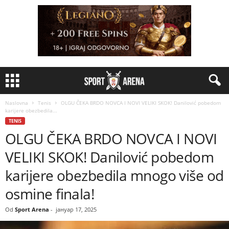
Naslovna
Tenis
OLGU ČEKA BRDO NOVCA I NOVI VELIKI SKOK! Danilović pobedom
karijere obezbedila...
TENIS
OLGU ČEKA BRDO NOVCA I NOVI
VELIKI SKOK! Danilović pobedom
karijere obezbedila mnogo više od
osmine finala!
Od
Sport Arena
-
јануар 17, 2025