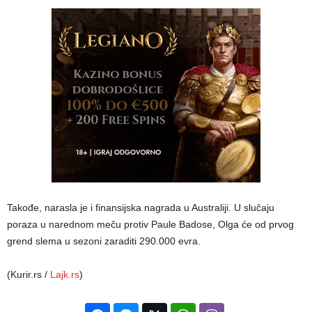
Takođe, narasla je i finansijska nagrada u Australiji. U slučaju
poraza u narednom meču protiv Paule Badose, Olga će od prvog
grend slema u sezoni zaraditi 290.000 evra.
(Kurir.rs /
Lajk.rs
)