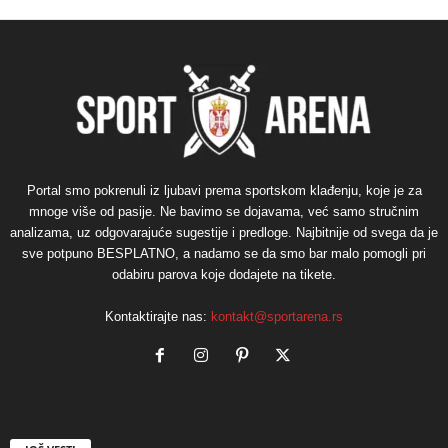
Portal smo pokrenuli iz ljubavi prema sportskom klađenju, koje je za
mnoge više od pasije. Ne bavimo se dojavama, već samo stručnim
analizama, uz odgovarajuće sugestije i predloge. Najbitnije od svega da je
sve potpuno BESPLATNO, a nadamo se da smo bar malo pomogli pri
odabiru parova koje dodajete na tikete.
Kontaktirajte nas:
kontakt@sportarena.rs