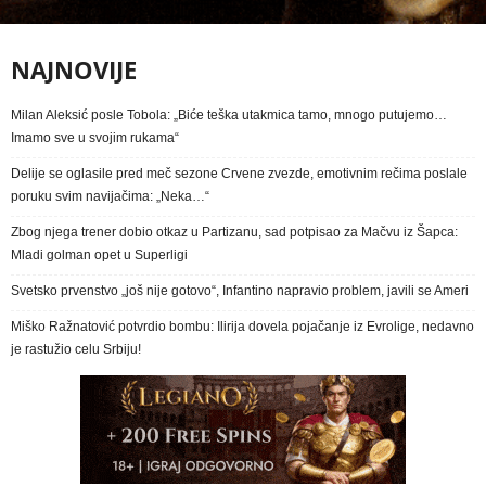
NAJNOVIJE
Milan Aleksić posle Tobola: „Biće teška utakmica tamo, mnogo putujemo…
Imamo sve u svojim rukama“
Delije se oglasile pred meč sezone Crvene zvezde, emotivnim rečima poslale
poruku svim navijačima: „Neka…“
Zbog njega trener dobio otkaz u Partizanu, sad potpisao za Mačvu iz Šapca:
Mladi golman opet u Superligi
Svetsko prvenstvo „još nije gotovo“, Infantino napravio problem, javili se Ameri
Miško Ražnatović potvrdio bombu: Ilirija dovela pojačanje iz Evrolige, nedavno
je rastužio celu Srbiju!