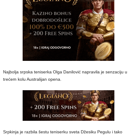
Najbolja srpska teniserka Olga Danilović napravila je senzaciju u
trećem kolu Australijan opena.
Srpkinja je razbila šestu teniserku sveta Džesiku Pegulu i tako