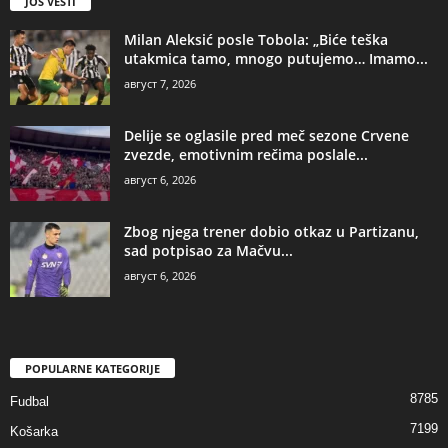
JOŠ VESTI
Milan Aleksić posle Tobola: „Biće teška
utakmica tamo, mnogo putujemo… Imamo...
август 7, 2026
Delije se oglasile pred meč sezone Crvene
zvezde, emotivnim rečima poslale...
август 6, 2026
Zbog njega trener dobio otkaz u Partizanu,
sad potpisao za Mačvu...
август 6, 2026
POPULARNE KATEGORIJE
8785
Fudbal
7199
Košarka