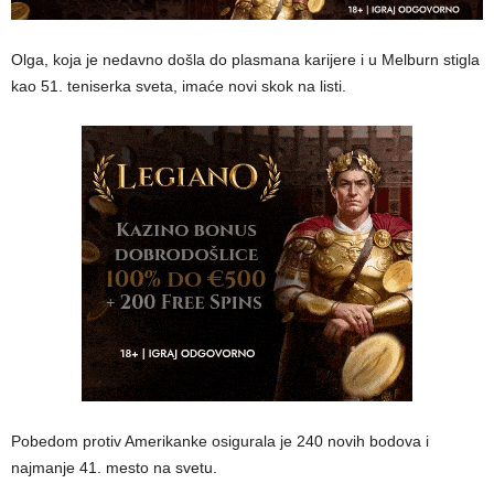
Olga, koja je nedavno došla do plasmana karijere i u Melburn stigla
kao 51. teniserka sveta, imaće novi skok na listi.
Pobedom protiv Amerikanke osigurala je 240 novih bodova i
najmanje 41. mesto na svetu.