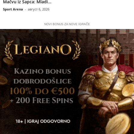
Mačvu iz Šapca: Mladi...
Sport Arena
-
август 6, 2026
NOVI BONUS ZA NOVE IGRAČE