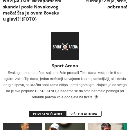
NAVIJAČIMA! Nezapamćeni
turneji! Želja, srce,
skandal posle Novakovog
odbrana!
meča! Šta je ovom čoveku
u glavi?! (FOTO)
Sport Arena
Svakog dana na našem sajtu možete pronaći Tiket dana, već posle 9 sati
ujutro, zatim Tip dana, jedan meč koji izdvajamo kao najzanimljiviji, ali i dosta
drugih tipova, sa kraćim analizama ekipa i predlogom igre. Najbitnije od svega
da je sve potpuno BESPLATNO, a nadamo se da smo bar malo pomogli pri
odabiru parova koje dodajete na tikete.
POVEZANI ČLANCI
VIŠE OD AUTORA