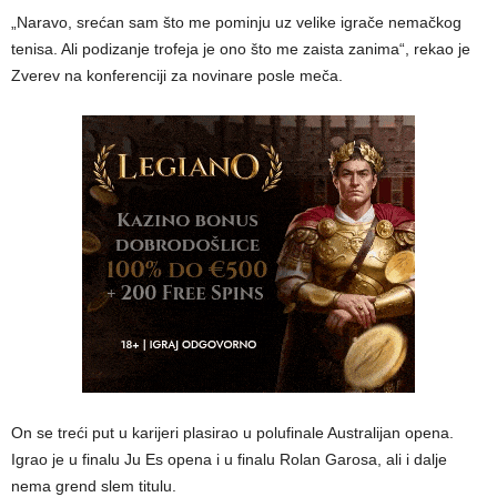
„Naravo, srećan sam što me pominju uz velike igrače nemačkog
tenisa. Ali podizanje trofeja je ono što me zaista zanima“, rekao je
Zverev na konferenciji za novinare posle meča.
On se treći put u karijeri plasirao u polufinale Australijan opena.
Igrao je u finalu Ju Es opena i u finalu Rolan Garosa, ali i dalje
nema grend slem titulu.