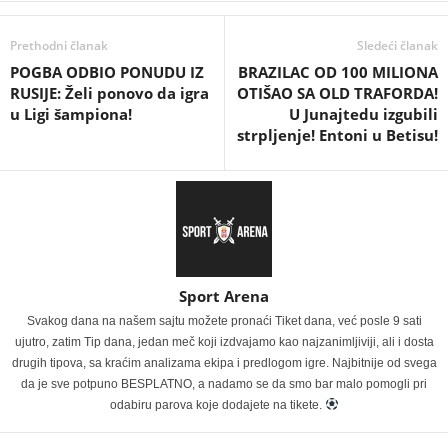
Prethodni članak
Sledeći članak
POGBA ODBIO PONUDU IZ
BRAZILAC OD 100 MILIONA
RUSIJE: Želi ponovo da igra
OTIŠAO SA OLD TRAFORDA!
u Ligi šampiona!
U Junajtedu izgubili
strpljenje! Entoni u Betisu!
Sport Arena
Svakog dana na našem sajtu možete pronaći Tiket dana, već posle 9 sati
ujutro, zatim Tip dana, jedan meč koji izdvajamo kao najzanimljiviji, ali i dosta
drugih tipova, sa kraćim analizama ekipa i predlogom igre. Najbitnije od svega
da je sve potpuno BESPLATNO, a nadamo se da smo bar malo pomogli pri
odabiru parova koje dodajete na tikete.