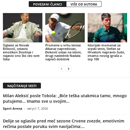
POVEZANI ČLANCI
VIŠE OD AUTORA
Oglasio se Novak
Promene u vrhu tenisa:
Istorijski momenat za
Đoković, ostavio
Alkaraz napredovao,
srpski tenis, Stefan sa
emotikon životinje i
Đoković ostao na istom,
Hrvatom napravio čudo,
najavio ono što ceo svet
drugi naslednik Nadala
imamo novog igrača u
čeka
najveći dobitnik
top 100
NAJČITANIJE VESTI
Milan Aleksić posle Tobola: „Biće teška utakmica tamo, mnogo
putujemo… Imamo sve u svojim...
Sport Arena
-
август 7, 2026
Delije se oglasile pred meč sezone Crvene zvezde, emotivnim
rečima poslale poruku svim navijačima:...