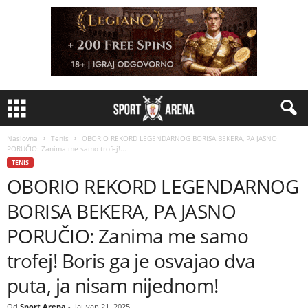
Naslovna
Tenis
OBORIO REKORD LEGENDARNOG BORISA BEKERA, PA JASNO
PORUČIO: Zanima me samo trofej!...
TENIS
OBORIO REKORD LEGENDARNOG
BORISA BEKERA, PA JASNO
PORUČIO: Zanima me samo
trofej! Boris ga je osvajao dva
puta, ja nisam nijednom!
Od
Sport Arena
-
јануар 21, 2025