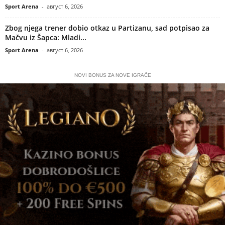
Sport Arena
-
август 6, 2026
Zbog njega trener dobio otkaz u Partizanu, sad potpisao za
Mačvu iz Šapca: Mladi...
Sport Arena
-
август 6, 2026
NOVI BONUS ZA NOVE IGRAČE