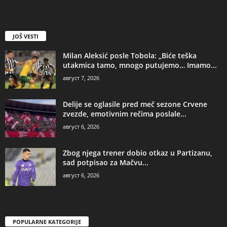
JOŠ VESTI
Milan Aleksić posle Tobola: „Biće teška
utakmica tamo, mnogo putujemo… Imamo...
август 7, 2026
Delije se oglasile pred meč sezone Crvene
zvezde, emotivnim rečima poslale...
август 6, 2026
Zbog njega trener dobio otkaz u Partizanu,
sad potpisao za Mačvu...
август 6, 2026
POPULARNE KATEGORIJE