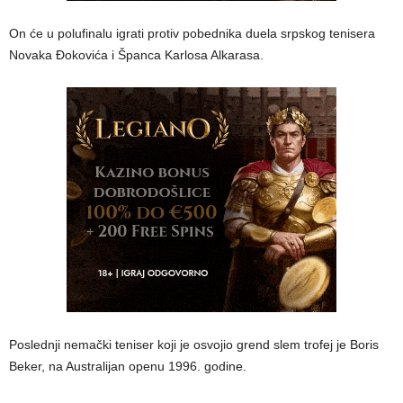
On će u polufinalu igrati protiv pobednika duela srpskog tenisera
Novaka Đokovića i Španca Karlosa Alkarasa.
Poslednji nemački teniser koji je osvojio grend slem trofej je Boris
Beker, na Australijan openu 1996. godine.