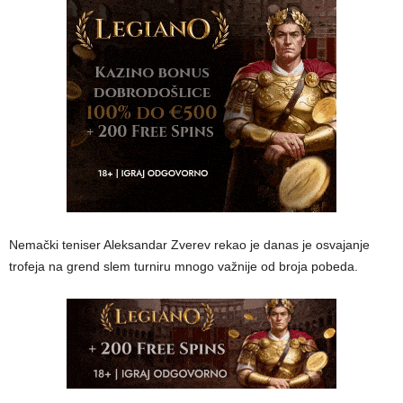
Nemački teniser Aleksandar Zverev rekao je danas je osvajanje
trofeja na grend slem turniru mnogo važnije od broja pobeda.