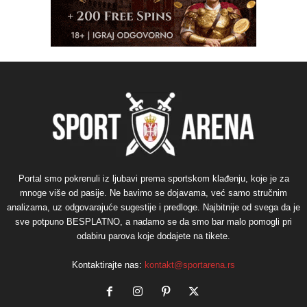
Portal smo pokrenuli iz ljubavi prema sportskom klađenju, koje je za
mnoge više od pasije. Ne bavimo se dojavama, već samo stručnim
analizama, uz odgovarajuće sugestije i predloge. Najbitnije od svega da je
sve potpuno BESPLATNO, a nadamo se da smo bar malo pomogli pri
odabiru parova koje dodajete na tikete.
Kontaktirajte nas:
kontakt@sportarena.rs