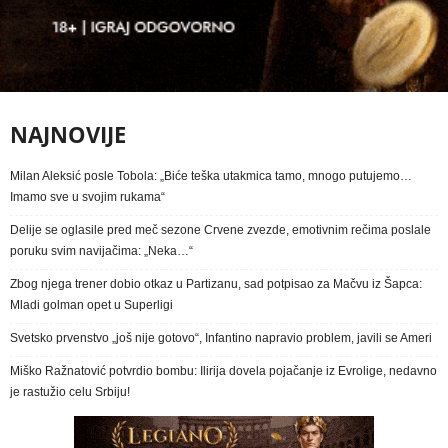
NAJNOVIJE
Milan Aleksić posle Tobola: „Biće teška utakmica tamo, mnogo putujemo…
Imamo sve u svojim rukama“
Delije se oglasile pred meč sezone Crvene zvezde, emotivnim rečima poslale
poruku svim navijačima: „Neka…“
Zbog njega trener dobio otkaz u Partizanu, sad potpisao za Mačvu iz Šapca:
Mladi golman opet u Superligi
Svetsko prvenstvo „još nije gotovo“, Infantino napravio problem, javili se Ameri
Miško Ražnatović potvrdio bombu: Ilirija dovela pojačanje iz Evrolige, nedavno
je rastužio celu Srbiju!