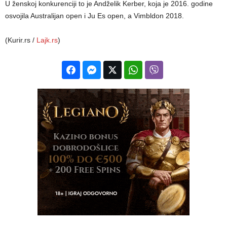
U ženskoj konkurenciji to je Andželik Kerber, koja je 2016. godine
osvojila Australijan open i Ju Es open, a Vimbldon 2018.
(Kurir.rs /
Lajk.rs
)