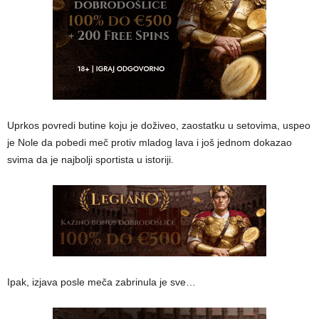
Uprkos povredi butine koju je doživeo, zaostatku u setovima, uspeo
je Nole da pobedi meč protiv mladog lava i još jednom dokazao
svima da je najbolji sportista u istoriji.
Ipak, izjava posle meča zabrinula je sve…