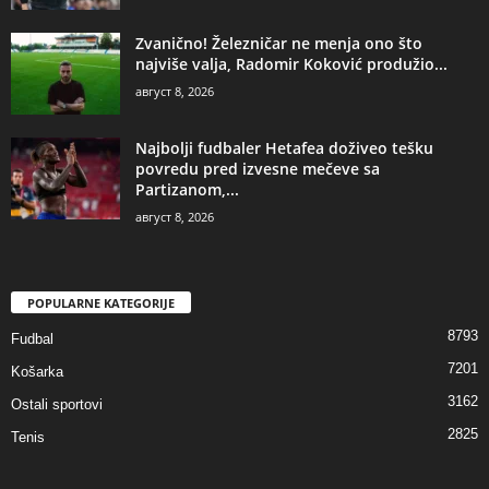
Zvanično! Železničar ne menja ono što
najviše valja, Radomir Koković produžio...
август 8, 2026
Najbolji fudbaler Hetafea doživeo tešku
povredu pred izvesne mečeve sa
Partizanom,...
август 8, 2026
POPULARNE KATEGORIJE
8793
Fudbal
7201
Košarka
3162
Ostali sportovi
2825
Tenis