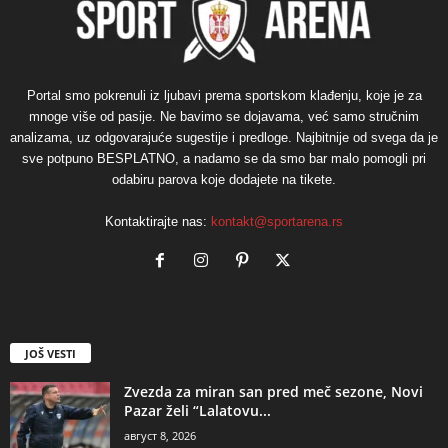
Portal smo pokrenuli iz ljubavi prema sportskom klađenju, koje je za
mnoge više od pasije. Ne bavimo se dojavama, već samo stručnim
analizama, uz odgovarajuće sugestije i predloge. Najbitnije od svega da je
sve potpuno BESPLATNO, a nadamo se da smo bar malo pomogli pri
odabiru parova koje dodajete na tikete.
Kontaktirajte nas:
kontakt@sportarena.rs
JOŠ VESTI
Zvezda za miran san pred meč sezone, Novi
Pazar želi “Lalatovu...
август 8, 2026