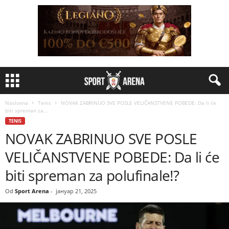
Naslovna
Tenis
NOVAK ZABRINUO SVE POSLE VELIČANSTVENE POBEDE: Da li će
biti spreman za...
TENIS
NOVAK ZABRINUO SVE POSLE
VELIČANSTVENE POBEDE: Da li će
biti spreman za polufinale!?
Od
Sport Arena
-
јануар 21, 2025