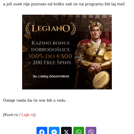
a još uvek nije poznato od koliko sati će na programu biti taj meč.
Ostaje nada da će sve biti u redu…
(Kurir.rs /
Lajk.rs
)