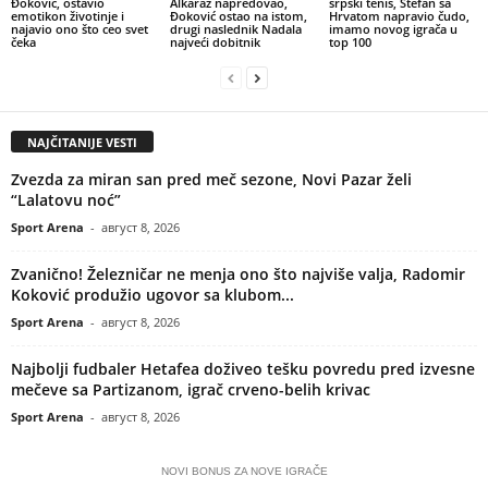
Đoković, ostavio
Alkaraz napredovao,
srpski tenis, Stefan sa
emotikon životinje i
Đoković ostao na istom,
Hrvatom napravio čudo,
najavio ono što ceo svet
drugi naslednik Nadala
imamo novog igrača u
čeka
najveći dobitnik
top 100
NAJČITANIJE VESTI
Zvezda za miran san pred meč sezone, Novi Pazar želi
“Lalatovu noć”
Sport Arena
-
август 8, 2026
Zvanično! Železničar ne menja ono što najviše valja, Radomir
Koković produžio ugovor sa klubom...
Sport Arena
-
август 8, 2026
Najbolji fudbaler Hetafea doživeo tešku povredu pred izvesne
mečeve sa Partizanom, igrač crveno-belih krivac
Sport Arena
-
август 8, 2026
NOVI BONUS ZA NOVE IGRAČE