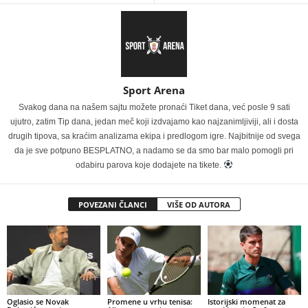
Sport Arena
Svakog dana na našem sajtu možete pronaći Tiket dana, već posle 9 sati
ujutro, zatim Tip dana, jedan meč koji izdvajamo kao najzanimljiviji, ali i dosta
drugih tipova, sa kraćim analizama ekipa i predlogom igre. Najbitnije od svega
da je sve potpuno BESPLATNO, a nadamo se da smo bar malo pomogli pri
odabiru parova koje dodajete na tikete.
POVEZANI ČLANCI
VIŠE OD AUTORA
Oglasio se Novak
Promene u vrhu tenisa:
Istorijski momenat za