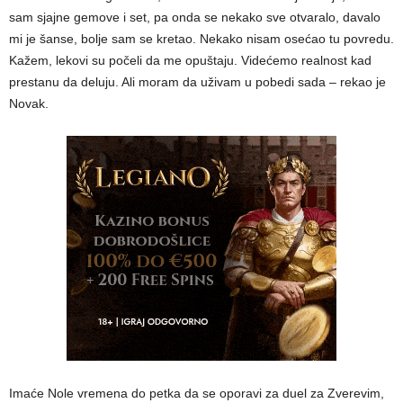
sam sjajne gemove i set, pa onda se nekako sve otvaralo, davalo
mi je šanse, bolje sam se kretao. Nekako nisam osećao tu povredu.
Kažem, lekovi su počeli da me opuštaju. Videćemo realnost kad
prestanu da deluju. Ali moram da uživam u pobedi sada – rekao je
Novak.
Imaće Nole vremena do petka da se oporavi za duel za Zverevim,