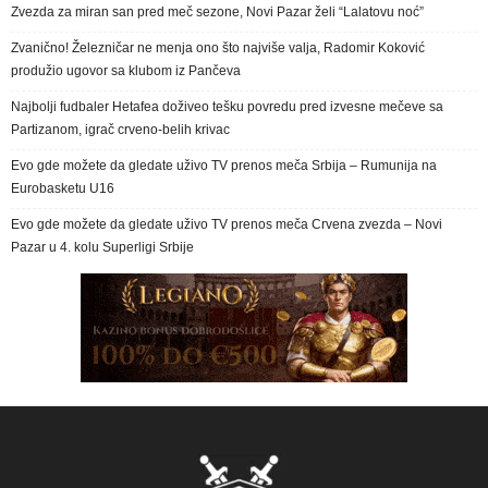
Zvezda za miran san pred meč sezone, Novi Pazar želi “Lalatovu noć”
Zvanično! Železničar ne menja ono što najviše valja, Radomir Koković
produžio ugovor sa klubom iz Pančeva
Najbolji fudbaler Hetafea doživeo tešku povredu pred izvesne mečeve sa
Partizanom, igrač crveno-belih krivac
Evo gde možete da gledate uživo TV prenos meča Srbija – Rumunija na
Eurobasketu U16
Evo gde možete da gledate uživo TV prenos meča Crvena zvezda – Novi
Pazar u 4. kolu Superligi Srbije