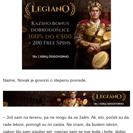
Naime, Novak je govorio o stepenu povrede.
– Još sam na terenu, pa ne mogu da se žalim. Ali, eto, počeli su da
rade lekovi, pomogli su mi zaista. Ne znam, da budem iskren,
nakon što sam izgubio set, osećao sam se sve bolje i bolje, dobio