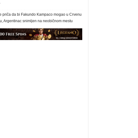
“
e priča da bi Fakundo Kampaco mogao u Crvenu
u, Argentinac snimljen na neobičnom mestu