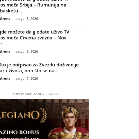
os meča Srbija – Rumunija na
basketu...
 Arena
-
август 8, 2026
gde možete da gledate uživo TV
os meča Crvena zvezda – Novi
...
 Arena
-
август 8, 2026
što je potpisao za Zvezdu doživeo je
aru života, ono što se na...
 Arena
-
август 7, 2026
NOVI BONUS ZA NOVE IGRAČE