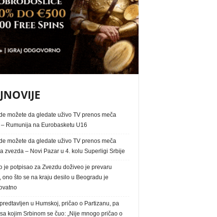
JNOVIJE
de možete da gledate uživo TV prenos meča
a – Rumunija na Eurobasketu U16
de možete da gledate uživo TV prenos meča
 zvezda – Novi Pazar u 4. kolu Superligi Srbije
o je potpisao za Zvezdu doživeo je prevaru
, ono što se na kraju desilo u Beogradu je
ovatno
redtavljen u Humskoj, pričao o Partizanu, pa
 sa kojim Srbinom se čuo: „Nije mnogo pričao o