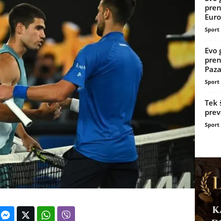
pren
Euro
Sport
Evo 
pren
Pazar
Sport
Tek 
prev
Sport