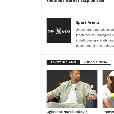
Fiorano! Internet eksplodirao!
Sport Arena
Svakog dana na našem sajtu 
jedan meč koji izdvajamo kao
i predlogom igre. Najbitn
malo pomogli pri odabiru pa
POVEZANI ČLANCI
VIŠE OD AUTORA
Oglasio se Novak Đoković,
Promene