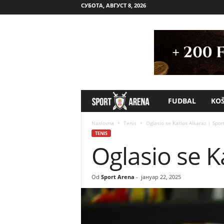
СУБОТА, АВГУСТ 8, 2026
FUDBAL
KO
S
p
Naslovna
Tenis
Oglasio se Karlos Alkaraz | Spor
TENIS
Oglasio se K
o
r
Od
Sport Arena
-
јануар 22, 2025
t
A