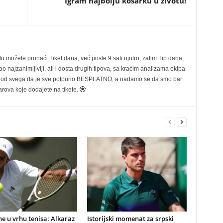
Igram najbolju košarku u životu!
možete pronaći Tiket dana, već posle 9 sati ujutro, zatim Tip dana,
 najzanimljiviji, ali i dosta drugih tipova, sa kraćim analizama ekipa
ije od svega da je sve potpuno BESPLATNO, a nadamo se da smo bar
rova koje dodajete na tikete.
 u vrhu tenisa: Alkaraz
Istorijski momenat za srpski