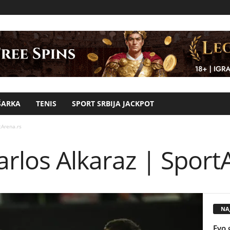
ŠARKA
TENIS
SPORT SRBIJA JACKPOT
tArena.rs
arlos Alkaraz | Sport
NAJ
Evo 