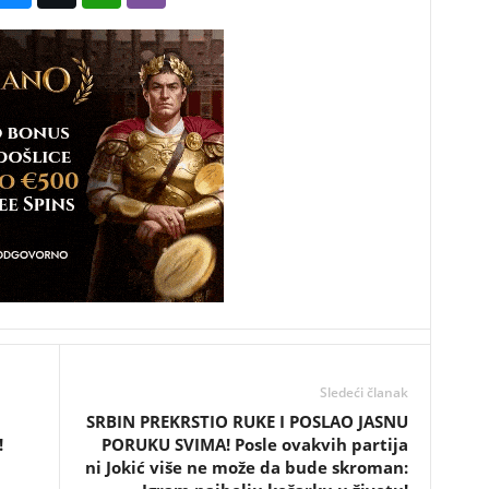
Sledeći članak
SRBIN PREKRSTIO RUKE I POSLAO JASNU
!
PORUKU SVIMA! Posle ovakvih partija
ni Jokić više ne može da bude skroman: