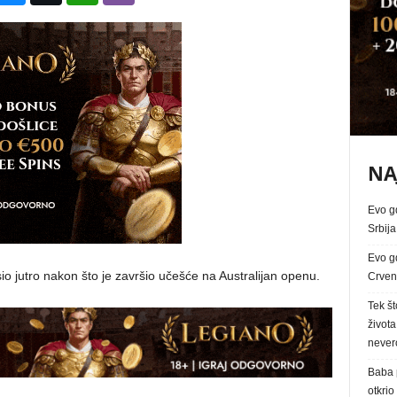
NA
Evo g
Srbij
Evo g
sio jutro nakon što je završio učešće na Australijan openu.
Crvena
Tek št
života
never
Baba p
otkrio