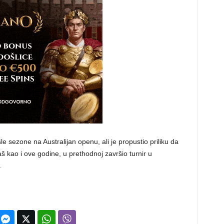
 sezone na Australijan openu, ali je propustio priliku da
aš kao i ove godine, u prethodnoj završio turnir u
.