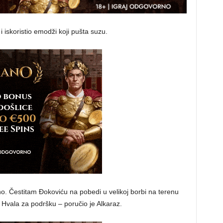
 iskoristio emodži koji pušta suzu.
eno. Čestitam Đokoviću na pobedi u velikoj borbi na terenu
Hvala za podršku – poručio je Alkaraz.