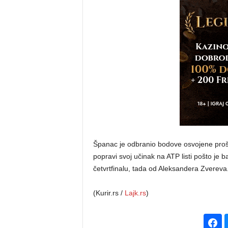
Španac je odbranio bodove osvojene prošle
popravi svoj učinak na ATP listi pošto je b
četvrtfinalu, tada od Aleksandera Zvereva
(Kurir.rs /
Lajk.rs
)