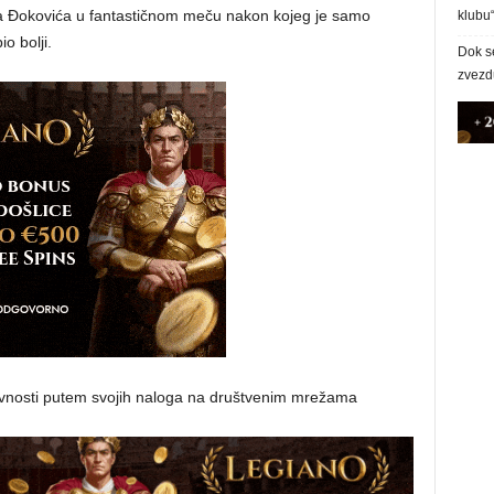
ka Đokovića u fantastičnom meču nakon kojeg je samo
klubu
o bolji.
Dok s
zvezd
avnosti putem svojih naloga na društvenim mrežama