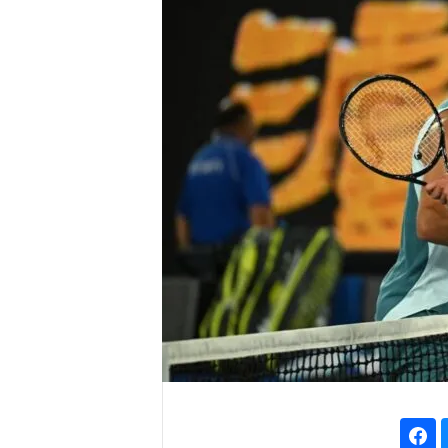
r
e
n
a