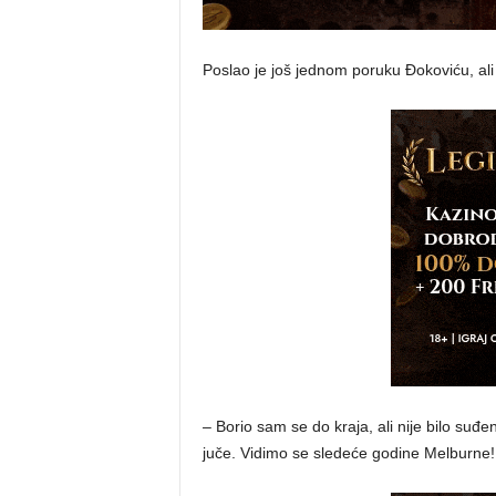
Poslao je još jednom poruku Đokoviću, ali i
– Borio sam se do kraja, ali nije bilo suđ
juče. Vidimo se sledeće godine Melburne! 